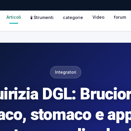
Articoli
Video
forum
🧪 Strumenti
categorie
Integratori
uirizia DGL: Brucior
co, stomaco e ap