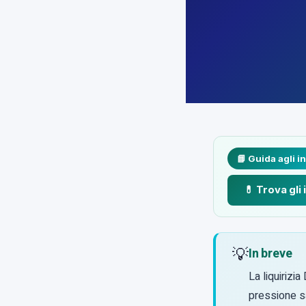
📘 Guida agli i
💊 Trova gli
💡
In breve
La liquirizia
pressione sa