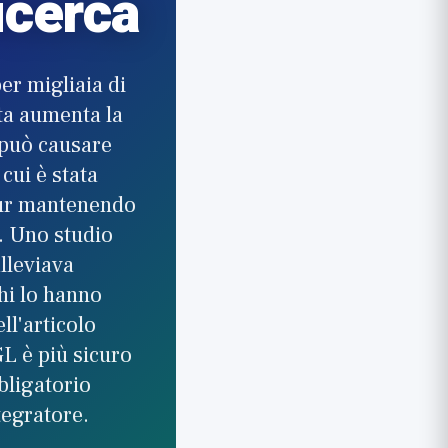
icerca
er migliaia di
uta aumenta la
 può causare
cui è stata
 pur mantenendo
. Uno studio
lleviava
chi lo hanno
ll'articolo
L è più sicuro
bligatorio
tegratore.