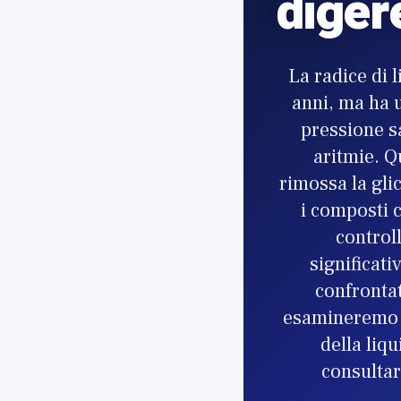
diger
La radice di 
anni, ma ha u
pressione s
aritmie. Q
rimossa la gli
i composti 
control
significati
confrontat
esamineremo c
della liq
consultar