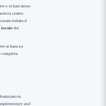
ivo e si basi meno
arriera contro
ssuto irritato il
 locale
dei
rte si basa su
ca completa
domizzato in
omplementary and