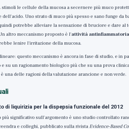
L stimoli le cellule della mucosa a secernere più muco protett
 dell'acido. Uno strato di muco più spesso e sano funge da b
 quindi potrebbe alleviare la sensazione di bruciore e dare al te
Un altro meccanismo proposto è l'
attività antinfiammatoria
rebbe lenire l'irritazione della mucosa.
lineare: questo meccanismo è ancora in fase di studio, e in pa
io e su un ragionamento biologico più che su una prova clini
è una delle ragioni della valutazione arancione e non verde.
ali
to di liquirizia per la dispepsia funzionale del 2012
più significativo sull'argomento è uno studio controllato ran
veendra e colleghi, pubblicato sulla rivista
Evidence-Based C