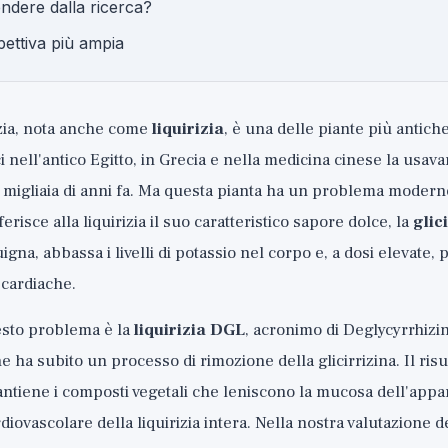
ndere dalla ricerca?
ettiva più ampia
rizia, nota anche come
liquirizia
, è una delle piante più antich
i nell'antico Egitto, in Grecia e nella medicina cinese la usav
 migliaia di anni fa. Ma questa pianta ha un problema moderno
isce alla liquirizia il suo caratteristico sapore dolce, la
glic
gna, abbassa i livelli di potassio nel corpo e, a dosi elevate,
 cardiache.
esto problema è la
liquirizia DGL
, acronimo di Deglycyrrhizin
he ha subito un processo di rimozione della glicirrizina. Il risu
ntiene i composti vegetali che leniscono la mucosa dell'appa
rdiovascolare della liquirizia intera. Nella nostra valutazione d