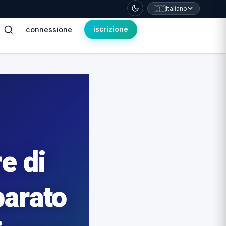
🇮🇹
Italiano
connessione
iscrizione
e di
parato