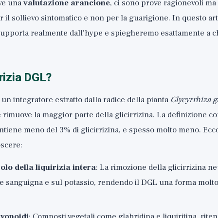
eve una
valutazione arancione
, ci sono prove ragionevoli ma 
 il sollievo sintomatico e non per la guarigione. In questo a
 supporta realmente dall'hype e spiegheremo esattamente a ch
irizia DGL?
 un integratore estratto dalla radice della pianta
Glycyrrhiza g
 rimuove la maggior parte della glicirrizina. La definizione 
ntiene meno del 3% di glicirrizina, e spesso molto meno. Ecco 
oscere:
olo della liquirizia intera
: La rimozione della glicirrizina ne
e sanguigna e sul potassio, rendendo il DGL una forma molto
avonoidi
: Composti vegetali come glabridina e liquiritina, rite