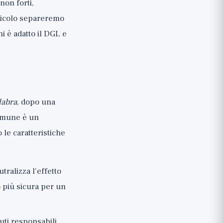
non forti,
rticolo separeremo
i è adatto il DGL e
labra
, dopo una
comune è un
le caratteristiche
utralizza l'effetto
 più sicura per un
nuti responsabili