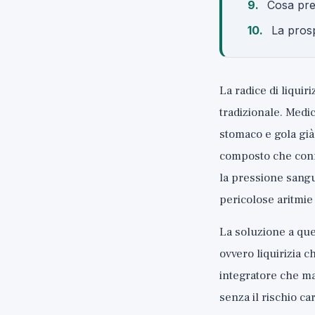
Cosa pre
La prosp
La radice di liqui
tradizionale. Medic
stomaco e gola già
composto che confer
la pressione sangui
pericolose aritmie
La soluzione a qu
ovvero liquirizia c
integratore che ma
senza il rischio ca