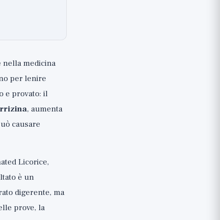
e nella medicina
ano per lenire
 e provato: il
irrizina
, aumenta
 può causare
ated Licorice,
ltato è un
rato digerente, ma
elle prove, la