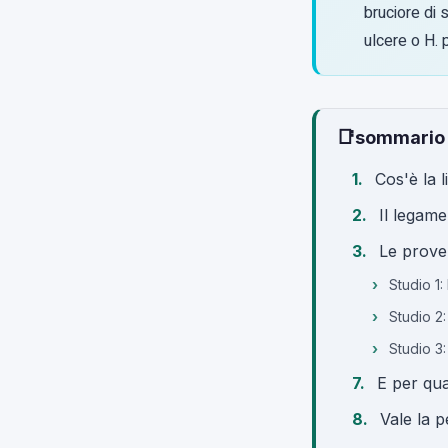
bruciore di 
ulcere o H. 
📑
sommario
Cos'è la l
Il legam
Le prove 
Studio 1:
Studio 2
Studio 3
E per qua
Vale la p