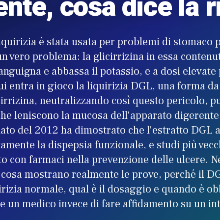
ente, cosa dice la r
liquirizia è stata usata per problemi di stomaco p
n vero problema: la glicirrizina in essa conten
anguigna e abbassa il potassio, e a dosi elevate
ui entra in gioco la liquirizia DGL, una forma da 
cirrizina, neutralizzando così questo pericolo,
che leniscono la mucosa dell'apparato digerente
lato del 2012 ha dimostrato che l'estratto DGL a
vamente la dispepsia funzionale, e studi più vec
o con farmaci nella prevenzione delle ulcere. Ne
osa mostrano realmente le prove, perché il DG
uirizia normale, qual è il dosaggio e quando è ob
e un medico invece di fare affidamento su un in