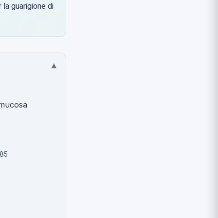
 la guarigione di
▾
a mucosa
985