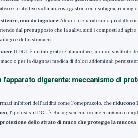
enitivo e protettivo sulla mucosa gastrica ed esofagea, rimango
sticare, non da ingoiare
: Alcuni preparati sono prodotti c
artendo dal presupposto che la saliva aiuti i composti ad agire
sofago e dello stomaco.
rmaco
: Il DGL è un integratore alimentare, non un sostituto de
omaco o per la diagnosi medica di dolori addominali persistent
n l'apparato digerente: meccanismo di prot
armaci inibitori dell'acidità come l'omeprazolo, che
riducono 
aco
, l'ipotesi sul DGL è che agisca con un meccanismo comp
protezione dello strato di muco che protegge la mucosa 