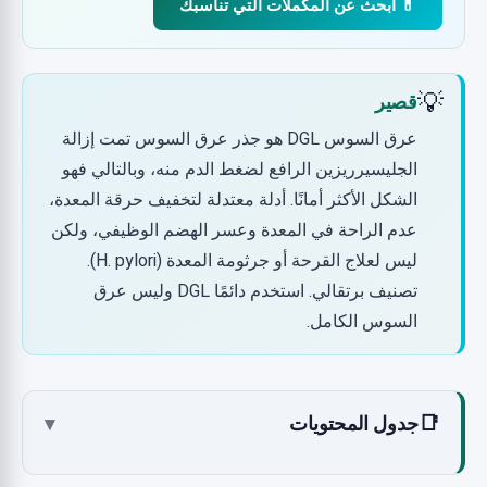
💊 ابحث عن المكملات التي تناسبك
💡
قصير
عرق السوس DGL هو جذر عرق السوس تمت إزالة
الجليسيرريزين الرافع لضغط الدم منه، وبالتالي فهو
الشكل الأكثر أمانًا. أدلة معتدلة لتخفيف حرقة المعدة،
عدم الراحة في المعدة وعسر الهضم الوظيفي، ولكن
ليس لعلاج القرحة أو جرثومة المعدة (H. pylori).
تصنيف برتقالي. استخدم دائمًا DGL وليس عرق
السوس الكامل.
📑
جدول المحتويات
▾
ما هو عرق السوس DGL؟