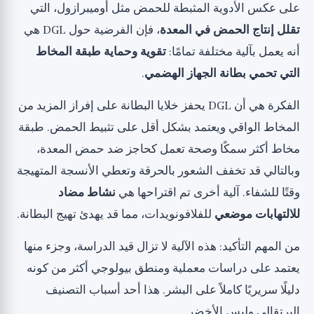
على عكس الأدوية المثبطة للحمض مثل أوميبرازول، التي
تقلل إنتاج الحمض في المعدة
، فإن الفرضية حول DGL هي
أنه يعمل بآلية مختلفة تمامًا:
تقوية وحماية طبقة المخاط
التي تحمي بطانة الجهاز الهضمي
.
الفكرة هي أن DGL يحفز خلايا البطانة على إفراز المزيد من
المخاط الواقي ويعتمد بشكل أقل على تثبيط الحمض. طبقة
مخاط أكثر سمكًا وصحة تعمل كحاجز ضد حمض المعدة،
وبالتالي قد تخفف الشعور بالحرقة وتعطي الأنسجة المتهيجة
وقتًا للشفاء. آلية أخرى تم اقتراحها هي
نشاط مضاد
للالتهابات موضعي
للفلافونويدات، مما قد يهدئ تهيج البطانة.
من المهم التأكيد: هذه الآلية لا تزال قيد الدراسة، وجزء منها
يعتمد على دراسات معملية ومنطق بيولوجي أكثر من كونه
دليلًا سريريًا كاملاً على البشر. هذا أحد أسباب التصنيف
البرتقالي وليس الأخضر.