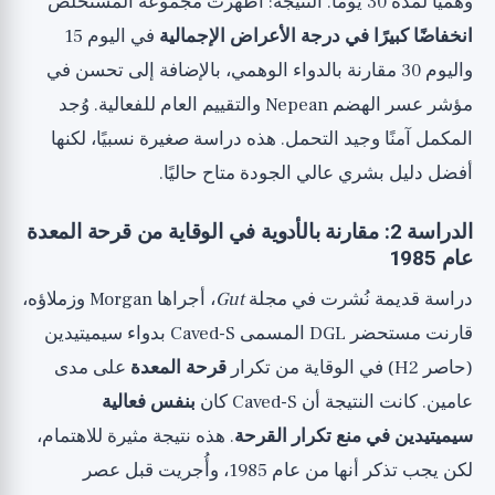
وهميًا لمدة 30 يومًا. النتيجة: أظهرت مجموعة المستخلص
انخفاضًا كبيرًا في درجة الأعراض الإجمالية
في اليوم 15
واليوم 30 مقارنة بالدواء الوهمي، بالإضافة إلى تحسن في
مؤشر عسر الهضم Nepean والتقييم العام للفعالية. وُجد
المكمل آمنًا وجيد التحمل. هذه دراسة صغيرة نسبيًا، لكنها
أفضل دليل بشري عالي الجودة متاح حاليًا.
الدراسة 2: مقارنة بالأدوية في الوقاية من قرحة المعدة
عام 1985
دراسة قديمة نُشرت في مجلة
Gut
، أجراها Morgan وزملاؤه،
قارنت مستحضر DGL المسمى Caved-S بدواء سيميتيدين
(حاصر H2) في الوقاية من تكرار
قرحة المعدة
على مدى
عامين. كانت النتيجة أن Caved-S كان
بنفس فعالية
سيميتيدين في منع تكرار القرحة
. هذه نتيجة مثيرة للاهتمام،
لكن يجب تذكر أنها من عام 1985، وأُجريت قبل عصر