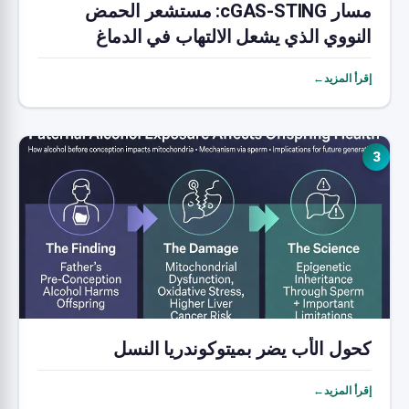
مسار cGAS-STING: مستشعر الحمض
النووي الذي يشعل الالتهاب في الدماغ
المتقدم في العمر
إقرأ المزيد←
3
كحول الأب يضر بميتوكوندريا النسل
إقرأ المزيد←