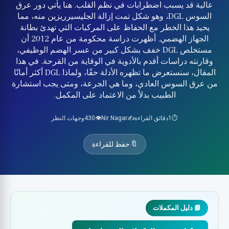
عالية قد يسبب اضطرابات في نظم القلب. هنا يأتي دور عرق
السوس DGL، وهو شكل تمت إزالة الجليسيرريزين منه، مما
يحيد هذا الخطر مع الحفاظ على المركبات التي تهدئ بطانة
الجهاز الهضمي. أظهرت دراسة محكومة من عام 2012 أن
مستخلص DGL خفف بشكل كبير من عسر الهضم الوظيفي،
وقارنته دراسات أقدم بالأدوية في الوقاية من القرحة. في هذا
المقال، سنستعرض ما تظهره الأدلة حقًا، ولماذا DGL أكثر أمانًا
من عرق السوس العادي، وما هي الجرعة، ومتى يجب استشارة
الطبيب بدلاً من الاعتماد على المكمل.
⏱️
1
دقائق القراءة
✍️
Nir Nagar
👁️
430
وجهات النظر
🔖
حفظ للقراءة
📘 دليل المكملات