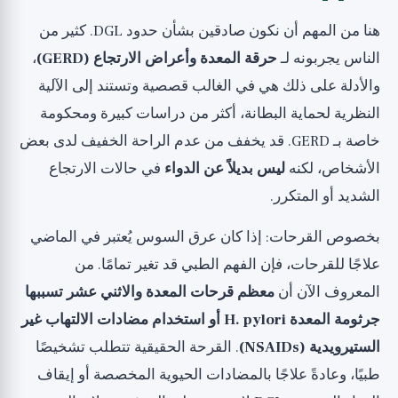
هنا من المهم أن نكون صادقين بشأن حدود DGL. كثير من
الناس يجربونه لـ
حرقة المعدة وأعراض الارتجاع (GERD)
،
والأدلة على ذلك هي في الغالب قصصية وتستند إلى الآلية
النظرية لحماية البطانة، أكثر من دراسات كبيرة ومحكومة
خاصة بـ GERD. قد يخفف من عدم الراحة الخفيف لدى بعض
الأشخاص، لكنه
ليس بديلاً عن الدواء
في حالات الارتجاع
الشديد أو المتكرر.
بخصوص القرحات: إذا كان عرق السوس يُعتبر في الماضي
علاجًا للقرحات، فإن الفهم الطبي قد تغير تمامًا. من
المعروف الآن أن
معظم قرحات المعدة والاثني عشر تسببها
جرثومة المعدة H. pylori أو استخدام مضادات الالتهاب غير
الستيرويدية (NSAIDs)
. القرحة الحقيقية تتطلب تشخيصًا
طبيًا، وعادةً علاجًا بالمضادات الحيوية المخصصة أو إيقاف