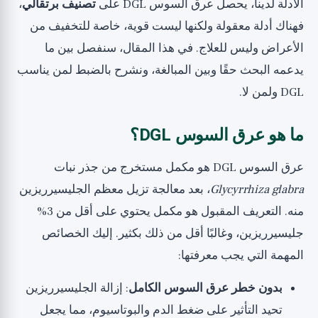
الأدلة لدينا، يحصل عرق السوس DGL على
تصنيف برتقالي
،
فهناك أدلة معقولة ولكنها ليست قوية، خاصة للتخفيف من
الأعراض وليس للعلاج. في هذا المقال، سنفصل بين ما
يدعمه البحث حقًا وبين المبالغة، ونشرح بالضبط لمن يناسب
DGL ولمن لا.
ما هو عرق السوس DGL؟
عرق السوس DGL هو مكمل مستخرج من جذر نبات
Glycyrrhiza glabra
، بعد معالجة تزيل معظم الجليسيرريزين
منه. التعريف المقبول هو مكمل يحتوي على أقل من 3%
جليسيرريزين، وغالبًا أقل من ذلك بكثير. إليك الخصائص
المهمة التي يجب معرفتها:
بدون خطر عرق السوس الكامل
: إزالة الجليسيرريزين
تحيد التأثير على ضغط الدم والبوتاسيوم، مما يجعل