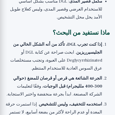
مكمل قصير المدى
: DGL مناسب بشكل أساسي
للاستخدام العرضي وقصير المدى، وليس كعلاج طويل
الأمد يحل محل التشخيص.
ماذا نستفيد من البحث؟
إذا كنت تجرب DGL، تأكد من أنه الشكل الخالي من
الجليسيرريزين
. ابحث صراحة عن كتابة DGL أو
Deglycyrrhizinated على العبوة، وتجنب مستخلصات
عرق السوس العادية للاستخدام المنتظم.
الجرعة الشائعة هي قرص أو قرصان للمضغ (حوالي
300-400 ملليجرام) قبل الوجبات
، وفقًا لتعليمات
الشركة المصنعة. ابدأ بجرعة منخفضة واختبر الاستجابة.
استخدمه للتخفيف، وليس للتشخيص
. إذا استمرت حرقة
المعدة أو عدم الراحة لأكثر من بضعة أسابيع، لا تستمر