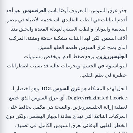
العلاقة بالجهاز الهضمي: آلية حماية البطانة
جذر عرق السوس، المعروف أيضًا باسم
العرقسوس
، هو أحد
الأدلة الحالية
أقدم النباتات في الطب التقليدي. استخدمه الأطباء في مصر
الدراسة 1: مستخلص عرق السوس لعسر الهضم
القديمة واليونان والطب الصيني لتهدئة المعدة والحلق منذ
الوظيفي عام 2012
آلاف السنين. لكن لهذا النبات مشكلة حديثة ومثبتة: المركب
الدراسة 2: مقارنة بالأدوية في الوقاية من قرحة المعدة
الذي يمنح عرق السوس طعمه الحلو المميز،
عام 1985
الجليسيرريزين
، يرفع ضغط الدم، ويخفض مستويات
الدراسة 3: DGL في قرحة الاثني عشر عام 1975
البوتاسيوم في الجسم، وبجرعات عالية قد يسبب اضطرابات
ماذا عن حرقة المعدة، الارتجاع والقرحات
خطيرة في نظم القلب.
الحقيقية؟
الحل لهذه المشكلة هو
عرق السوس DGL
، وهو اختصار لـ
هل يجب البدء في استخدام عرق السوس DGL؟
Deglycyrrhizinated Licorice، أي عرق السوس الذي خضع
ماذا نستفيد من البحث؟
لعملية إزالة الجليسيرريزين. والنتيجة هي مكمل يحافظ على
المنظور الأوسع
المركبات النباتية التي تهدئ بطانة الجهاز الهضمي، ولكن دون
الخطر القلبي الوعائي لعرق السوس الكامل. في تصنيف