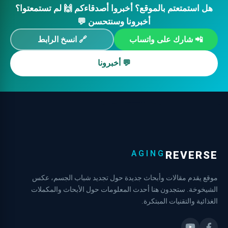
هل استمتعتم بالموقع؟ أخبروا أصدقاءكم 🙌 لم تستمعتوا؟
أخبرونا وسنتحسن 💬
📲 شارك على واتساب
🔗 انسخ الرابط
💬 أخبرونا
AGING
REVERSE
موقع يقدم مقالات وأبحاث جديدة حول تجديد شباب الجسم، عكس
الشيخوخة. ستجدون هنا أحدث المعلومات حول الأبحاث والمكملات
الغذائية والتقنيات المبتكرة.