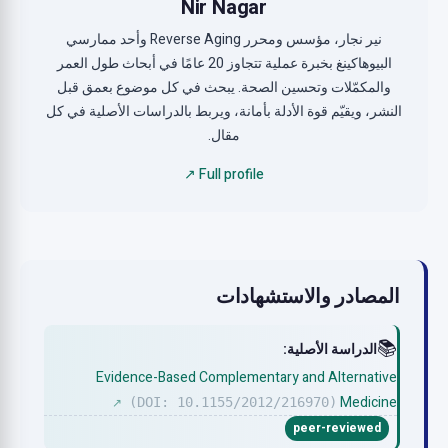
Nir Nagar
نير نجار، مؤسس ومحرر Reverse Aging وأحد ممارسي
البيوهاكينغ بخبرة عملية تتجاوز 20 عامًا في أبحاث طول العمر
والمكمّلات وتحسين الصحة. يبحث في كل موضوع بعمق قبل
النشر، ويقيّم قوة الأدلة بأمانة، ويربط بالدراسات الأصلية في كل
مقال.
Full profile ↗
المصادر والاستشهادات
📚
الدراسة الأصلية:
Evidence-Based Complementary and Alternative
Medicine
(DOI: 10.1155/2012/216970)
↗
peer-reviewed