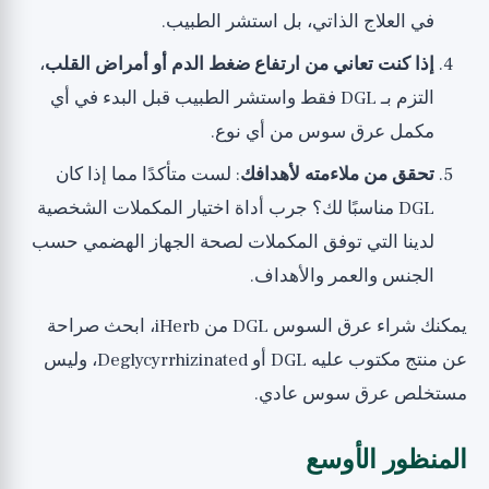
في العلاج الذاتي، بل استشر الطبيب.
إذا كنت تعاني من ارتفاع ضغط الدم أو أمراض القلب
،
التزم بـ DGL فقط واستشر الطبيب قبل البدء في أي
مكمل عرق سوس من أي نوع.
تحقق من ملاءمته لأهدافك
: لست متأكدًا مما إذا كان
DGL مناسبًا لك؟ جرب
أداة اختيار المكملات الشخصية
لدينا
التي توفق المكملات لصحة الجهاز الهضمي حسب
الجنس والعمر والأهداف.
يمكنك
شراء عرق السوس DGL من iHerb
، ابحث صراحة
عن منتج مكتوب عليه DGL أو Deglycyrrhizinated، وليس
مستخلص عرق سوس عادي.
المنظور الأوسع