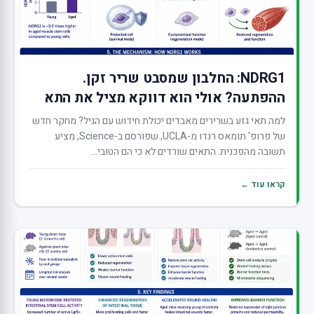
NDRG1: החלבון שמסבט שריר זקן.
ההפתעה? אולי הוא דווקא מציל את התא
למה תאי גזע בשרירים מאבדים יכולת חידוש עם הגיל? מחקר חדש
של פרופ' תומאס רנדו מ-UCLA, שפורסם ב-Science, מציע
תשובה מהפכנית: התאים שורדים לא כי הם הטובי...
קראו עוד ←