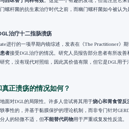
与西咪替丁同样有效
。这是一个有趣的发现，但需注意它来自
门螺杆菌的抗生素治疗时代之前，而幽门螺杆菌如今被认为
年DGL治疗十二指肠溃疡
Holgate进行的一项早期内镜综述，发表在《The Practitione
患者
接受DGL治疗的情况。研究人员报告部分患者有所改善
研究，没有现代对照组，因此其价值有限，但它是DGL用于
和真正溃疡的情况如何？
地面对DGL的局限性。许多人尝试将其用于
烧心和胃食管反流
轶事性的，并基于黏膜保护的理论机制，而非专门针对GER
分人的轻微不适，但
不能替代药物
用于严重或复发性反流。