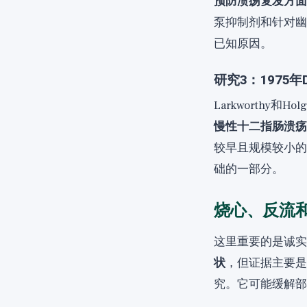
预防溃疡复发方面
泵抑制剂和针对幽
已知原因。
研究3：1975
Larkworthy和
慢性十二指肠溃疡
较早且规模较小的
础的一部分。
烧心、反流
这里重要的是诚实
状
，但证据主要是
究。它可能缓解部