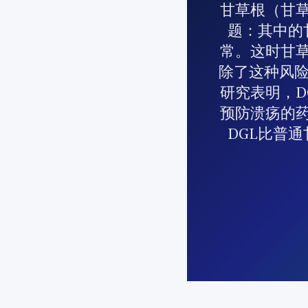
甘草根（甘
题：其中的
常。这时甘草
除了这种风险
研究表明，D
预防溃疡的
DGL比普