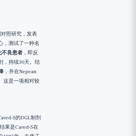
剂对照研究，发表
心，测试了一种名
化不良患者
，即反
剂，持续30天。结
降
，并在Nepean
。这是一项相对较
ed-S的DGL制剂
果是Caved-S在