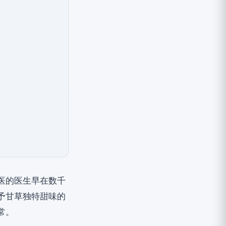
医的医生早在数千
予甘草独特甜味的
常。