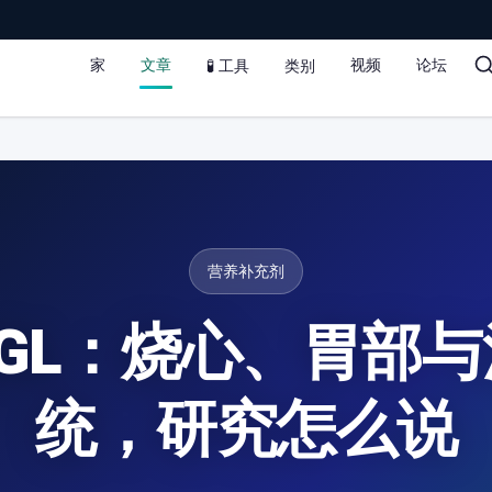
家
文章
视频
论坛
🧪 工具
类别
营养补充剂
GL：烧心、胃部
统，研究怎么说