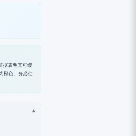
证据表明其可缓
为橙色。务必使
▾