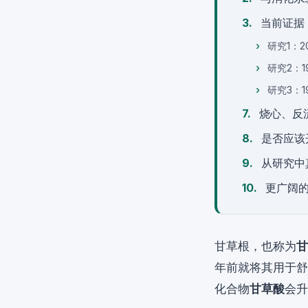
当前证据
研究1：
研究2：
研究3：1
烧心、反
是否应该
从研究中
更广阔
甘草根，也称为
甘
年前就将其用于舒
化合物
甘草酸
会升