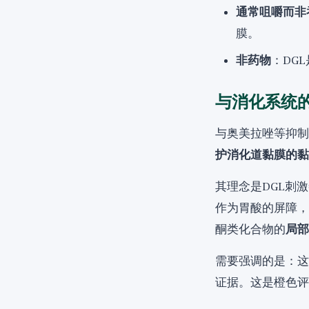
通常咀嚼而非
膜。
非药物
：DG
与消化系统
与奥美拉唑等抑制
护消化道黏膜的黏
其理念是DGL刺
作为胃酸的屏障，
酮类化合物的
局部
需要强调的是：这
证据。这是橙色评