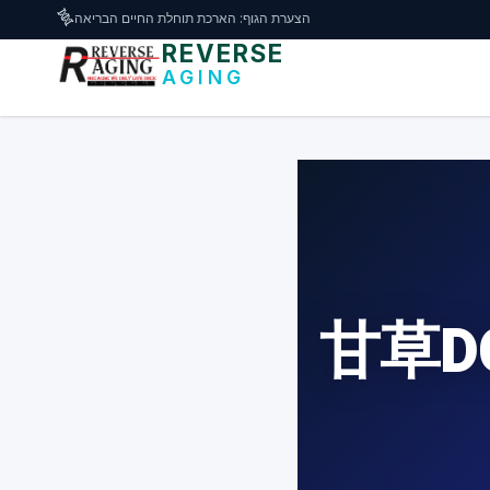
דלג לתוכן הראשי
🧬
הצערת הגוף: הארכת תוחלת החיים הבריאה
REVERSE
AGING
甘草D