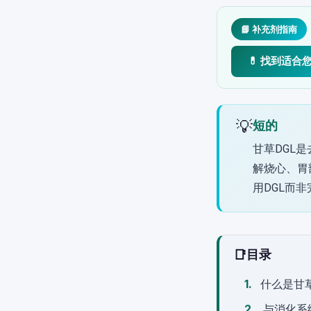
📘 补充剂指南
💊 找到适合
💡
短的
甘草DGL
解烧心、胃
用DGL而
📑
目录
什么是甘草
与消化系