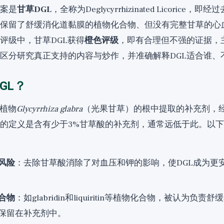
案是
甘草DGL
，全称为Deglycyrrhizinated Licorice
保留了舒缓消化道黏膜的植物化合物、但没有完整甘草的心
评级中，甘草DGL获得
橙色评级
，即有合理但不强的证据，
区分研究真正支持的内容与炒作，并准确解释DGL适合谁、
GL？
从植物
Glycyrrhiza glabra
（光果甘草）的根中提取的补充剂，
的定义是含有少于3%甘草酸的补充剂，通常远低于此。以
风险
：去除甘草酸消除了对血压和钾的影响，使DGL成为更
合物
：如glabridin和liquiritin等植物化合物，被认为负
保留在补充剂中。