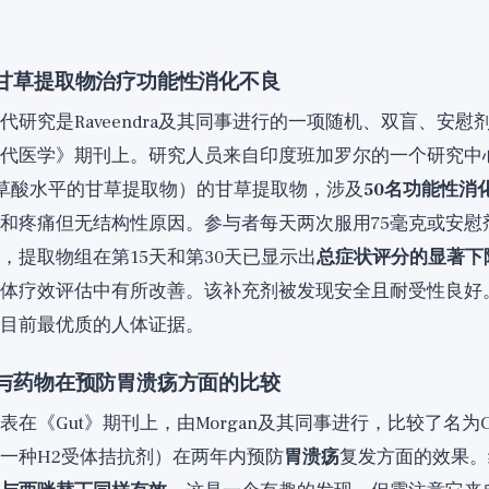
2年甘草提取物治疗功能性消化不良
代研究是Raveendra及其同事进行的一项随机、双盲、安慰
代医学》期刊上。研究人员来自印度班加罗尔的一个研究中
（低甘草酸水平的甘草提取物）的甘草提取物，涉及
50名功能性消
和疼痛但无结构性原因。参与者每天两次服用75毫克或安慰
，提取物组在第15天和第30天已显示出
总症状评分的显著下
体疗效评估中有所改善。该补充剂被发现安全且耐受性良好
目前最优质的人体证据。
5年与药物在预防胃溃疡方面的比较
在《Gut》期刊上，由Morgan及其同事进行，比较了名为Cav
一种H2受体拮抗剂）在两年内预防
胃溃疡
复发方面的效果。结