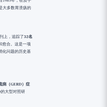
1985年，在质子
是大多数胃溃疡的
r》期刊上，追踪了
32名
和愈合。这是一项
消化问题的历史基
病（GERD）症
D的大型对照研