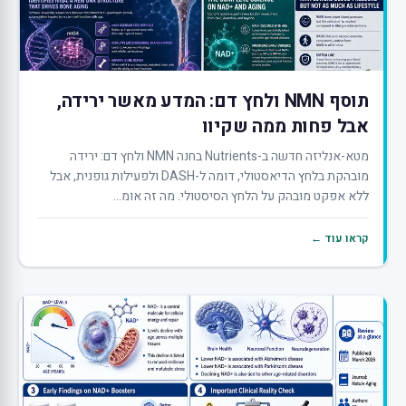
תוסף NMN ולחץ דם: המדע מאשר ירידה,
אבל פחות ממה שקיוו
מטא-אנליזה חדשה ב-Nutrients בחנה NMN ולחץ דם: ירידה
מובהקת בלחץ הדיאסטולי, דומה ל-DASH ולפעילות גופנית, אבל
ללא אפקט מובהק על הלחץ הסיסטולי. מה זה אומ...
קראו עוד ←