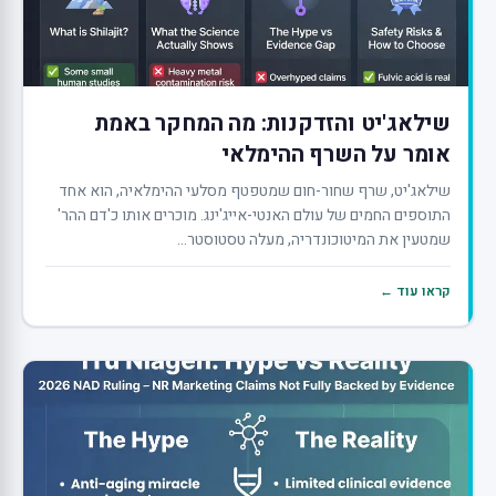
שילאג'יט והזדקנות: מה המחקר באמת
אומר על השרף ההימלאי
שילאג'יט, שרף שחור-חום שמטפטף מסלעי ההימלאיה, הוא אחד
התוספים החמים של עולם האנטי-אייג'ינג. מוכרים אותו כ'דם ההר'
שמטעין את המיטוכונדריה, מעלה טסטוסטר...
קראו עוד ←