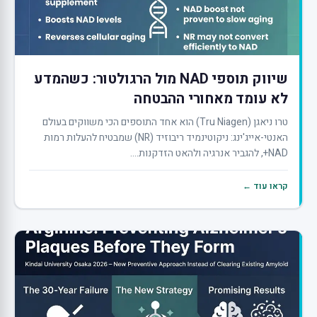
שיווק תוספי NAD מול הרגולטור: כשהמדע
לא עומד מאחורי ההבטחה
טרו ניאגן (Tru Niagen) הוא אחד התוספים הכי משווקים בעולם
האנטי-אייג'ינג: ניקוטינמיד ריבוזיד (NR) שמבטיח להעלות רמות
NAD+, להגביר אנרגיה ולהאט הזדקנות....
קראו עוד ←