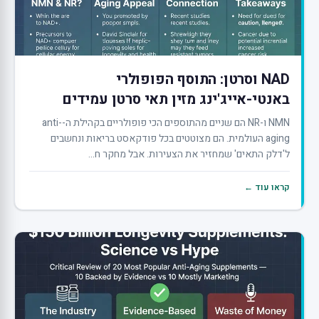
NAD וסרטן: התוסף הפופולרי
באנטי-אייג'ינג מזין תאי סרטן עמידים
NMN ו-NR הם שניים מהתוספים הכי פופולריים בקהילת ה-anti-
aging העולמית. הם מצוטטים בכל פודקאסט בריאות ונחשבים
ל'דלק התאים' שמחזיר את הצעירות. אבל מחקר ח...
קראו עוד ←