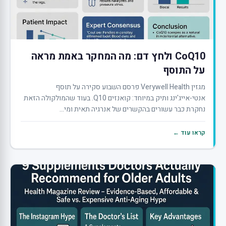
CoQ10 ולחץ דם: מה המחקר באמת מראה
על התוסף
מגזין Verywell Health פרסם השבוע סקירה על תוסף
אנטי-אייג'ינג ותיק במיוחד: קואנזים Q10. בעוד שהמולקולה הזאת
נחקרת כבר עשורים בהקשרים של אנרגיה תאית ומי...
קראו עוד ←