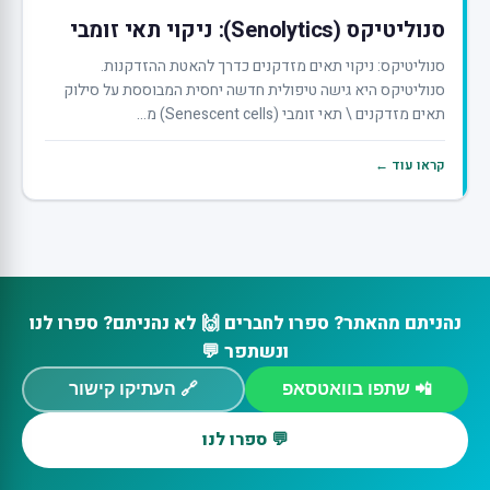
סנוליטיקס (Senolytics): ניקוי תאי זומבי
סנוליטיקס: ניקוי תאים מזדקנים כדרך להאטת ההזדקנות.
סנוליטיקס היא גישה טיפולית חדשה יחסית המבוססת על סילוק
תאים מזדקנים \ תאי זומבי (Senescent cells) מ...
קראו עוד ←
נהניתם מהאתר? ספרו לחברים 🙌 לא נהניתם? ספרו לנו
ונשתפר 💬
📲 שתפו בוואטסאפ
🔗 העתיקו קישור
💬 ספרו לנו