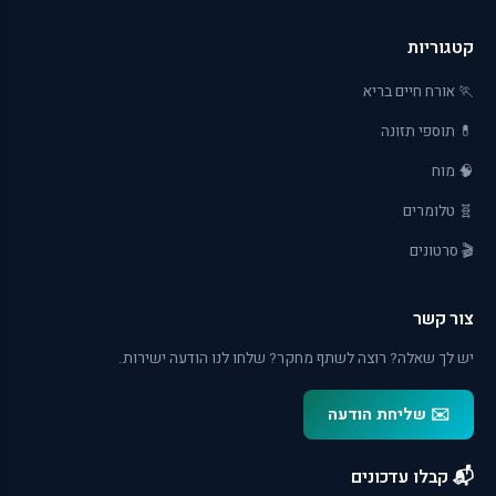
קטגוריות
🏃 אורח חיים בריא
💊 תוספי תזונה
🧠 מוח
🧬 טלומרים
🎬 סרטונים
צור קשר
יש לך שאלה? רוצה לשתף מחקר? שלחו לנו הודעה ישירות.
✉️ שליחת הודעה
📬 קבלו עדכונים