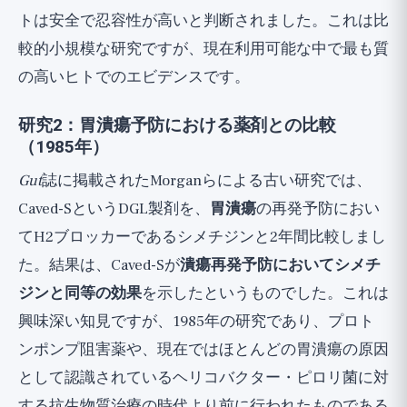
トは安全で忍容性が高いと判断されました。これは比
較的小規模な研究ですが、現在利用可能な中で最も質
の高いヒトでのエビデンスです。
研究2：胃潰瘍予防における薬剤との比較
（1985年）
Gut
誌に掲載されたMorganらによる古い研究では、
Caved-SというDGL製剤を、
胃潰瘍
の再発予防におい
てH2ブロッカーであるシメチジンと2年間比較しまし
た。結果は、Caved-Sが
潰瘍再発予防においてシメチ
ジンと同等の効果
を示したというものでした。これは
興味深い知見ですが、1985年の研究であり、プロト
ンポンプ阻害薬や、現在ではほとんどの胃潰瘍の原因
として認識されているヘリコバクター・ピロリ菌に対
する抗生物質治療の時代より前に行われたものである