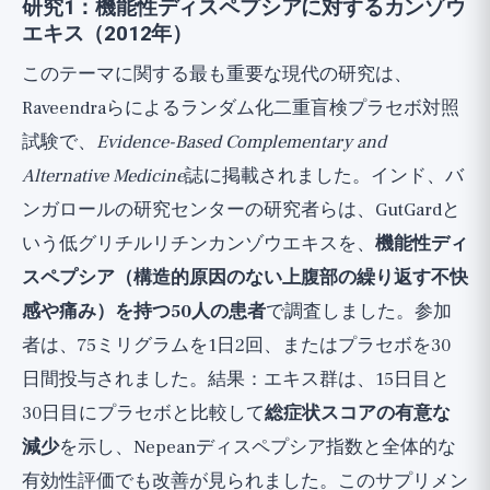
研究1：機能性ディスペプシアに対するカンゾウ
エキス（2012年）
このテーマに関する最も重要な現代の研究は、
Raveendraらによるランダム化二重盲検プラセボ対照
試験で、
Evidence-Based Complementary and
Alternative Medicine
誌に掲載されました。インド、バ
ンガロールの研究センターの研究者らは、GutGardと
いう低グリチルリチンカンゾウエキスを、
機能性ディ
スペプシア（構造的原因のない上腹部の繰り返す不快
感や痛み）を持つ50人の患者
で調査しました。参加
者は、75ミリグラムを1日2回、またはプラセボを30
日間投与されました。結果：エキス群は、15日目と
30日目にプラセボと比較して
総症状スコアの有意な
減少
を示し、Nepeanディスペプシア指数と全体的な
有効性評価でも改善が見られました。このサプリメン