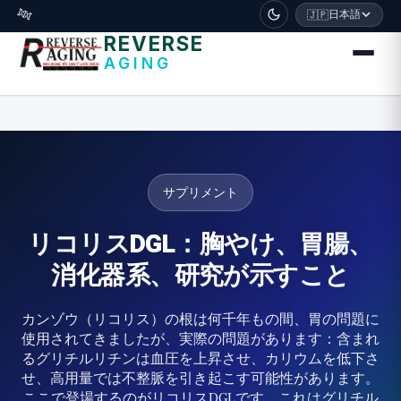
דלג לתוכן הראשי
🧬
日本語
🇯🇵
REVERSE
AGING
サプリメント
リコリスDGL：胸やけ、胃腸、
消化器系、研究が示すこと
カンゾウ（リコリス）の根は何千年もの間、胃の問題に
使用されてきましたが、実際の問題があります：含まれ
るグリチルリチンは血圧を上昇させ、カリウムを低下さ
せ、高用量では不整脈を引き起こす可能性があります。
ここで登場するのがリコリスDGLです。これはグリチル