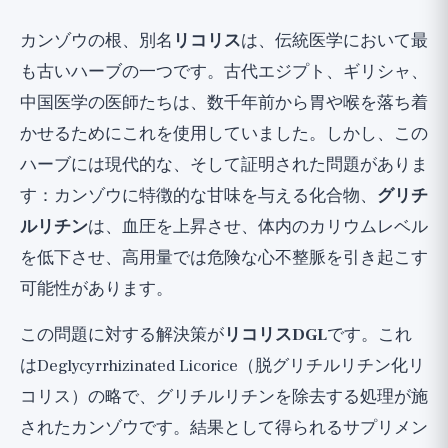
消化器系との関連：粘膜保護のメカニズム
カンゾウの根、別名
リコリス
は、伝統医学において最
現在のエビデンス
も古いハーブの一つです。古代エジプト、ギリシャ、
研究1：機能性ディスペプシアに対するカンゾウ
中国医学の医師たちは、数千年前から胃や喉を落ち着
エキス（2012年）
かせるためにこれを使用していました。しかし、この
研究2：胃潰瘍予防における薬剤との比較（1985
ハーブには現代的な、そして証明された問題がありま
年）
す：カンゾウに特徴的な甘味を与える化合物、
グリチ
研究3：十二指腸潰瘍におけるDGL（1975年）
ルリチン
は、血圧を上昇させ、体内のカリウムレベル
胸やけ、逆流、真の潰瘍については？
を低下させ、高用量では危険な心不整脈を引き起こす
リコリスDGLを始めるべきですか？
可能性があります。
研究から何を学ぶべきか？
この問題に対する解決策が
リコリスDGL
です。これ
広い視点
はDeglycyrrhizinated Licorice（脱グリチルリチン化リ
コリス）の略で、グリチルリチンを除去する処理が施
されたカンゾウです。結果として得られるサプリメン