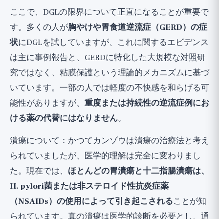
ここで、DGLの限界について正直になることが重要で
す。多くの人が
胸やけや胃食道逆流症（GERD）の症
状
にDGLを試していますが、これに関するエビデンス
は主に事例報告と、GERDに特化した大規模な対照研
究ではなく、粘膜保護という理論的メカニズムに基づ
いています。一部の人では軽度の不快感を和らげる可
能性がありますが、
重度または持続性の逆流症例にお
ける薬の代替にはなりません
。
潰瘍について：かつてカンゾウは潰瘍の治療法と考え
られていましたが、医学的理解は完全に変わりまし
た。現在では、
ほとんどの胃潰瘍と十二指腸潰瘍は、
H. pylori菌または非ステロイド性抗炎症薬
（NSAIDs）の使用によって引き起こされる
ことが知
られています。真の潰瘍は医学的診断を必要とし、通