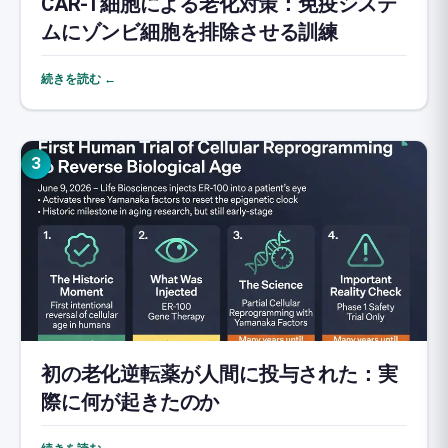
CAR-T細胞による老化対策：免疫システ
ムにゾンビ細胞を排除させる訓練
続きを読む ←
3
初の老化逆転薬が人間に投与された：実
際に何が起きたのか