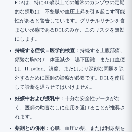
FDAは、特に40歳以上での通常のカンゾウの定期
的な摂取は、不整脈や血圧上昇を引き起こす可能
性があると警告しています。グリチルリチンを含
まない形態であるDGLのみが、このリスクを無効
にします。
持続する症状＝医学的検査
：持続する上腹部痛、
頻繁な胸やけ、体重減少、嚥下困難、または血便
は、H. pylori、潰瘍、またはより深刻な問題を除
外するために医師の診察が必要です。DGLを使用
して診断を遅らせてはいけません。
妊娠中および授乳中
：十分な安全性データがな
く、医師の助言なしに使用を避けることが推奨さ
れます。
薬剤との併用
：心臓、血圧の薬、または利尿薬を