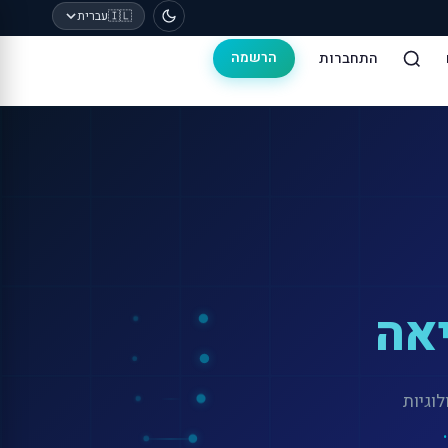
🇮🇱
עברית
התחברות
הרשמה
אה
לוגיות