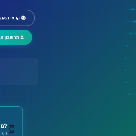
📚 קראו מאמר
⏳ מחשבון הגי
למה
🧬
המדריך המעמיק 