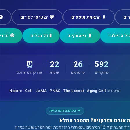
ים
💊 התאמת תוספים
💬 הצטרפו לפורום
🎬
ל הביולוגי
🧬 ביוהאקינג
🧪 כל הכלים
🧭 מדרי
⏰
22
26
592
מחקרים
סרטונים
שפות
עודכן לאחרונה
מצטט מ:
Aging Cell
·
The Lancet
·
PNAS
·
JAMA
·
Cell
·
Nature
✦ הכתבה המרכזית
 אנחנו מזדקנים? ההסבר המלא
ל-12 הסימנים שמאחורי ההזדקנות, ומה המדע עושה בנידון