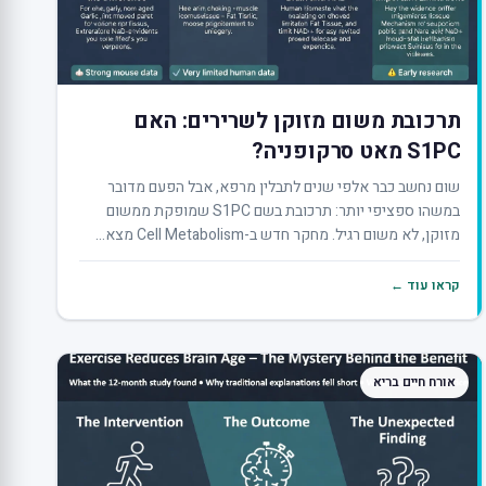
תרכובת משום מזוקן לשרירים: האם
S1PC מאט סרקופניה?
שום נחשב כבר אלפי שנים לתבלין מרפא, אבל הפעם מדובר
במשהו ספציפי יותר: תרכובת בשם S1PC שמופקת ממשום
מזוקן, לא משום רגיל. מחקר חדש ב-Cell Metabolism מצא...
קראו עוד ←
אורח חיים בריא