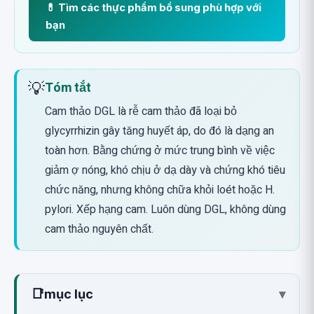
💊 Tìm các thực phẩm bổ sung phù hợp với
bạn
💡
Tóm tắt
Cam thảo DGL là rễ cam thảo đã loại bỏ
glycyrrhizin gây tăng huyết áp, do đó là dạng an
toàn hơn. Bằng chứng ở mức trung bình về việc
giảm ợ nóng, khó chịu ở dạ dày và chứng khó tiêu
chức năng, nhưng không chữa khỏi loét hoặc H.
pylori. Xếp hạng cam. Luôn dùng DGL, không dùng
cam thảo nguyên chất.
📑
mục lục
▾