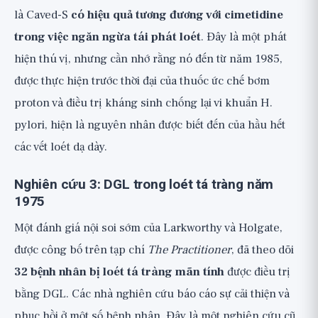
là Caved-S
có hiệu quả tương đương với cimetidine
trong việc ngăn ngừa tái phát loét
. Đây là một phát
hiện thú vị, nhưng cần nhớ rằng nó đến từ năm 1985,
được thực hiện trước thời đại của thuốc ức chế bơm
proton và điều trị kháng sinh chống lại vi khuẩn H.
pylori, hiện là nguyên nhân được biết đến của hầu hết
các vết loét dạ dày.
Nghiên cứu 3: DGL trong loét tá tràng năm
1975
Một đánh giá nội soi sớm của Larkworthy và Holgate,
được công bố trên tạp chí
The Practitioner
, đã theo dõi
32 bệnh nhân bị loét tá tràng mãn tính
được điều trị
bằng DGL. Các nhà nghiên cứu báo cáo sự cải thiện và
phục hồi ở một số bệnh nhân. Đây là một nghiên cứu cũ