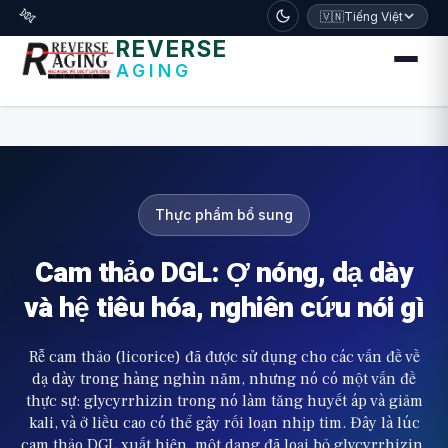
דלג לתוכן הראשי
🧬
🇻🇳
Tiếng Việt
REVERSE
AGING
Thực phẩm bổ sung
Cam thảo DGL: Ợ nóng, dạ dày
và hệ tiêu hóa, nghiên cứu nói gì
Rễ cam thảo (licorice) đã được sử dụng cho các vấn đề về
dạ dày trong hàng nghìn năm, nhưng nó có một vấn đề
thực sự: glycyrrhizin trong nó làm tăng huyết áp và giảm
kali, và ở liều cao có thể gây rối loạn nhịp tim. Đây là lúc
cam thảo DGL xuất hiện, một dạng đã loại bỏ glycyrrhizin,