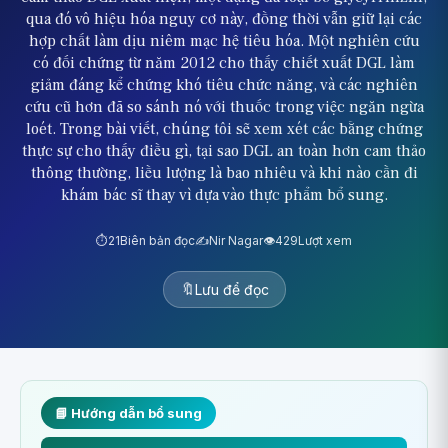
qua đó vô hiệu hóa nguy cơ này, đồng thời vẫn giữ lại các
hợp chất làm dịu niêm mạc hệ tiêu hóa. Một nghiên cứu
có đối chứng từ năm 2012 cho thấy chiết xuất DGL làm
giảm đáng kể chứng khó tiêu chức năng, và các nghiên
cứu cũ hơn đã so sánh nó với thuốc trong việc ngăn ngừa
loét. Trong bài viết, chúng tôi sẽ xem xét các bằng chứng
thực sự cho thấy điều gì, tại sao DGL an toàn hơn cam thảo
thông thường, liều lượng là bao nhiêu và khi nào cần đi
khám bác sĩ thay vì dựa vào thực phẩm bổ sung.
⏱️
21
Biên bản đọc
✍️
Nir Nagar
👁️
429
Lượt xem
🔖
Lưu để đọc
📘 Hướng dẫn bổ sung