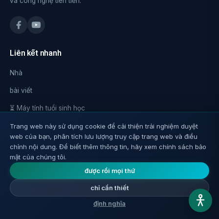
và công nghệ tiên tiến.
Liên kết nhanh
Nhà
bài viết
⏳ Máy tính tuổi sinh học
🧬 Giao thức cá nhân
Trang web này sử dụng cookie để cải thiện trải nghiệm duyệt
web của bạn, phân tích lưu lượng truy cập trang web và điều
💊 Điều chỉnh thực phẩm bổ sung
chỉnh nội dung. Để biết thêm thông tin, hãy xem chính sách bảo
mật của chúng tôi.
❓ Câu hỏi và trả lời
được rồi mọi thứ
📖 Hướng dẫn
chỉ cần thiết
bổ sung dinh dưỡng
định nghĩa
Video