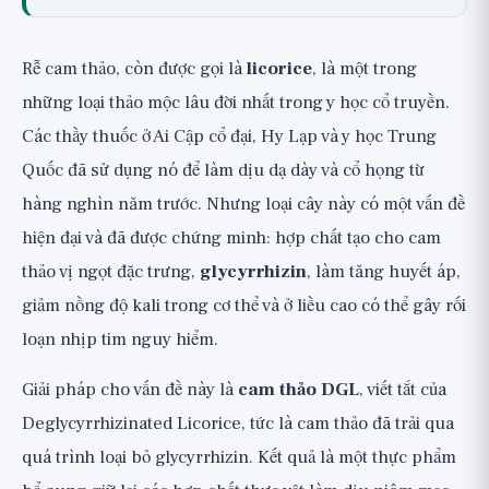
Cam thảo DGL là gì?
Mối liên hệ với hệ tiêu hóa: Cơ chế bảo vệ
Rễ cam thảo, còn được gọi là
licorice
, là một trong
niêm mạc
những loại thảo mộc lâu đời nhất trong y học cổ truyền.
Các bằng chứng hiện tại
Các thầy thuốc ở Ai Cập cổ đại, Hy Lạp và y học Trung
Nghiên cứu 1: Chiết xuất cam thảo cho chứng
Quốc đã sử dụng nó để làm dịu dạ dày và cổ họng từ
khó tiêu chức năng năm 2012
hàng nghìn năm trước. Nhưng loại cây này có một vấn đề
Nghiên cứu 2: So sánh với thuốc trong phòng
hiện đại và đã được chứng minh: hợp chất tạo cho cam
ngừa loét dạ dày năm 1985
thảo vị ngọt đặc trưng,
glycyrrhizin
, làm tăng huyết áp,
Nghiên cứu 3: DGL trong loét tá tràng năm 1975
giảm nồng độ kali trong cơ thể và ở liều cao có thể gây rối
Còn về ợ nóng, trào ngược và loét thực
loạn nhịp tim nguy hiểm.
sự thì sao?
Giải pháp cho vấn đề này là
cam thảo DGL
, viết tắt của
Có nên bắt đầu dùng cam thảo DGL
không?
Deglycyrrhizinated Licorice, tức là cam thảo đã trải qua
quá trình loại bỏ glycyrrhizin. Kết quả là một thực phẩm
Nên rút ra điều gì từ nghiên cứu?