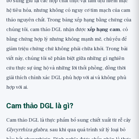
bổ sung giữ lại các hợp chất thực vật làm dịu niêm mạc
Góc nhìn rộng hơn
hệ tiêu hóa, nhưng không có nguy cơ tim mạch của cam
thảo nguyên chất. Trong bảng xếp hạng bằng chứng của
chúng tôi, cam thảo DGL nhận được
xếp hạng cam
, có
bằng chứng hợp lý nhưng không mạnh mẽ, chủ yếu để
giảm triệu chứng chứ không phải chữa khỏi. Trong bài
viết này, chúng tôi sẽ phân biệt giữa những gì nghiên
cứu thực sự ủng hộ và những lời thổi phồng, đồng thời
giải thích chính xác DGL phù hợp với ai và không phù
hợp với ai.
Cam thảo DGL là gì?
Cam thảo DGL là thực phẩm bổ sung chiết xuất từ rễ cây
Glycyrrhiza glabra
, sau khi qua quá trình xử lý loại bỏ