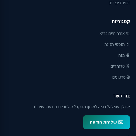
זכויות יוצרים
קטגוריות
🏃 אורח חיים בריא
💊 תוספי תזונה
🧠 מוח
🧬 טלומרים
🎬 סרטונים
צור קשר
יש לך שאלה? רוצה לשתף מחקר? שלחו לנו הודעה ישירות.
✉️ שליחת הודעה