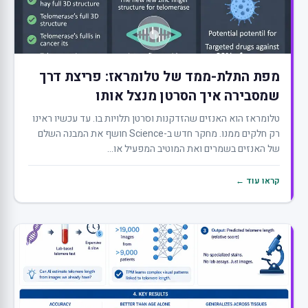
מפת התלת-ממד של טלומראז: פריצת דרך
שמסבירה איך הסרטן מנצל אותו
טלומראז הוא האנזים שהזדקנות וסרטן תלויות בו. עד עכשיו ראינו
רק חלקים ממנו. מחקר חדש ב-Science חושף את המבנה השלם
של האנזים בשמרים ואת המוטיב המפעיל או...
קראו עוד ←