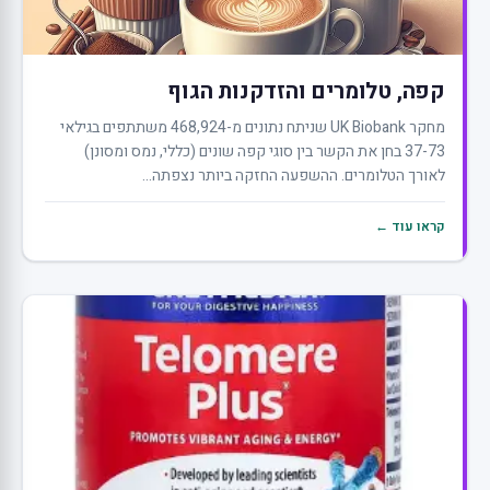
קפה, טלומרים והזדקנות הגוף
מחקר UK Biobank שניתח נתונים מ-468,924 משתתפים בגילאי
37-73 בחן את הקשר בין סוגי קפה שונים (כללי, נמס ומסונן)
לאורך הטלומרים. ההשפעה החזקה ביותר נצפתה...
קראו עוד ←