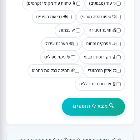
✨ עור (מבפנים)
🧴 טיפוח עור מקומי (קרמים)
🦷 טיפוח הפה (טבעי)
👁️ בריאות העיניים
💇 שיער ונשירה
🦴 עצמות
🦵 מפרקים וסחוס
🦠 מערכת עיכול
🧹 ניקוי וסינון טבעי
🪱 ניקוי טפילים
⚖️ איזון הורמונלי
🦋 תמיכה בבלוטת התריס
🧬 אריכות חיים כללית
🔍 מצא לי תוספים