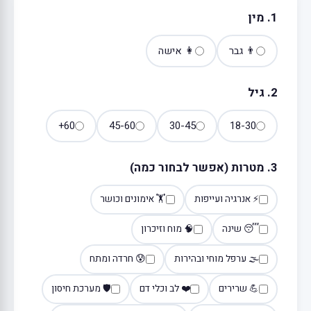
1. מין
👨 גבר
👩 אישה
2. גיל
60+
45-60
30-45
18-30
3. מטרות (אפשר לבחור כמה)
⚡ אנרגיה ועייפות
🏋️ אימונים וכושר
😴 שינה
🧠 מוח וזיכרון
🌫️ ערפל מוחי ובהירות
😰 חרדה ומתח
💪 שרירים
❤️ לב וכלי דם
🛡️ מערכת חיסון