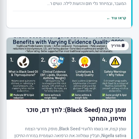
המעבר, ובמיוחד גלי חום והזעות לילה. נשים ר...
קראו עוד ←
📘 מדריך
שמן קצח (Black Seed): לחץ דם, סוכר
וחיסון, המחקר
שמן קצח, או בשמו הלועזי Black Seed, מופק מזרעי הצמח
Nigella sativa, תבלין שמלווה את הרפואה העממית במזרח התיכון