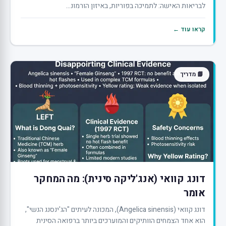
לבריאות האישה: לתמיכה בפוריות, באיזון הורמונ...
קראו עוד ←
📘 מדריך
דונג קוואי (אנג'ליקה סינית): מה המחקר
אומר
דונג קוואי (Angelica sinensis), המכונה לעיתים "הג'ינסנג הנשי",
הוא אחד הצמחים הוותיקים והמוערכים ביותר ברפואה הסינית