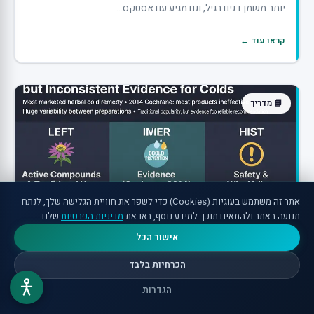
יותר משמן דגים רגיל, וגם מגיע עם אסטקס...
קראו עוד ←
📘 מדריך
אתר זה משתמש בעוגיות (Cookies) כדי לשפר את חוויית הגלישה שלך, לנתח
תנועה באתר ולהתאים תוכן. למידע נוסף, ראו את
מדיניות הפרטיות
שלנו.
אישור הכל
אכינצאה והצטננות: מה המחקר באמת אומר
על החיסון
הכרחיות בלבד
הגדרות
אכינצאה היא הצמח המפורסם והנמכר ביותר נגד הצטננות, פרח
סגול ממשפחת המורכבים שהפך לסמל של "חיזוק חיסון טבעי".