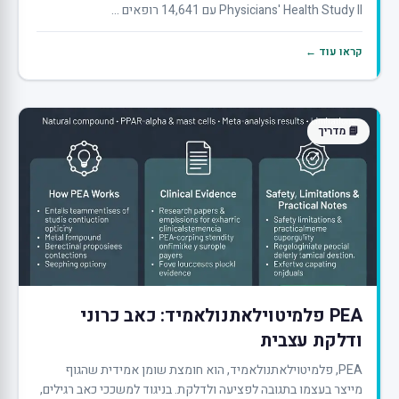
Physicians' Health Study II עם 14,641 רופאים ...
קראו עוד ←
📘 מדריך
PEA פלמיטוילאתנולאמיד: כאב כרוני
ודלקת עצבית
PEA, פלמיטוילאתנולאמיד, הוא חומצת שומן אמידית שהגוף
מייצר בעצמו בתגובה לפציעה ולדלקת. בניגוד למשככי כאב רגילים,