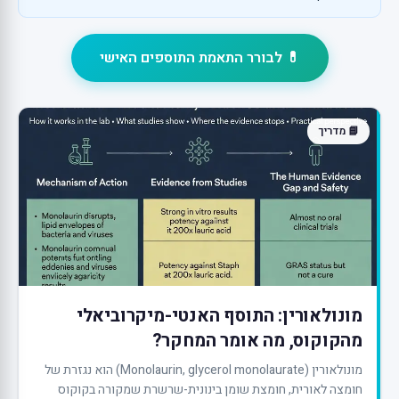
💊 לבורר התאמת התוספים האישי
📘 מדריך
מונולאורין: התוסף האנטי-מיקרוביאלי
מהקוקוס, מה אומר המחקר?
מונולאורין (Monolaurin, glycerol monolaurate) הוא נגזרת של
חומצה לאורית, חומצת שומן בינונית-שרשרת שמקורה בקוקוס