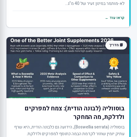
לא-מותמר במינון זעיר של 40 מ"ג...
קראו עוד ←
📘 מדריך
בוסווליה (לבונה הודית): צמח למפרקים
ולדלקת, מה המחקר
בוסווליה (Boswellia serrata), הידועה גם כלבונה הודית, היא שרף
עתיק יומין שחזר לקדמת הבמה כתוסף למפרקים ולדלקת.