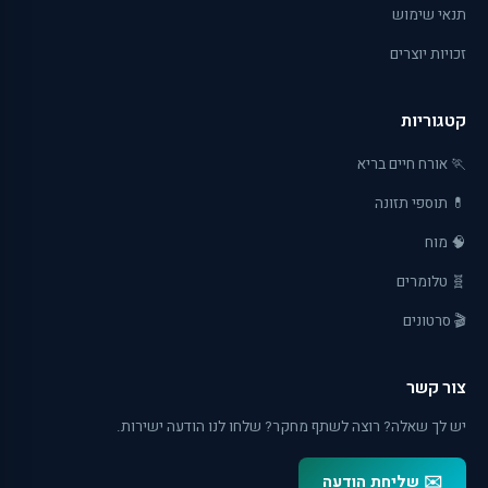
תנאי שימוש
זכויות יוצרים
קטגוריות
🏃 אורח חיים בריא
💊 תוספי תזונה
🧠 מוח
🧬 טלומרים
🎬 סרטונים
צור קשר
יש לך שאלה? רוצה לשתף מחקר? שלחו לנו הודעה ישירות.
✉️ שליחת הודעה