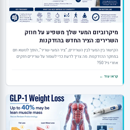
מיקרוביום המעי שלך משפיע על חוזק
השרירים: הציר החדש בהזדקנות
הקישור בין המעי לבין השרירים, "ציר המעי-שריר", הופך לנושא חם
במחקר ההזדקנות. מה צריך לדעת כדי לשמור על שרירים חזקים
אחרי גיל 50?
קראו עוד ←