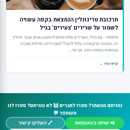
תרכובת טריגונלין הנמצאת בקפה עשויה
לשמור על שרירים 'צעירים' בגיל
סינגפור - עם הגיל, השרירים שלנו נוטים להתנוון באופן טבעי. תהליך
זה, המכונה סרקופניה, עלול להוביל לשבריריות, נפילות ואובדן
עצמאות בשנות הזהב. אך מה ...
קראו עוד ←
נהניתם מהאתר? ספרו לחברים 🙌 לא נהניתם? ספרו לנו
ונשתפר 💬
📲 שתפו בוואטסאפ
🔗 העתיקו קישור