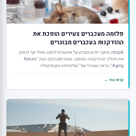
פלזמה מעכברים צעירים הופכת את
ההזדקנות בעכברים מבוגרים
&nbsp; מחקר חדש מצביע על אפשרות להאט, ואולי אף להפוך,
את תהליך ההזדקנות. המחקר, שפורסם בכתב העת "Nature
Aging", הראה שעירוי של "שלפוחיות אקסוזומליו...
קראו עוד ←