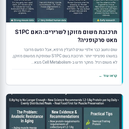
תרכובת משום מזוקן לשרירים: האם S1PC
מאט סרקופניה?
שום נחשב כבר אלפי שנים לתבלין מרפא, אבל הפעם מדובר
במשהו ספציפי יותר: תרכובת בשם S1PC שמופקת ממשום מזוקן,
לא משום רגיל. מחקר חדש ב-Cell Metabolism מצא...
קראו עוד ←