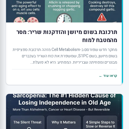
תרכובת בשום מיושן והזדקנות שריר: מסר
מהמטבח למוח
מחקר חדש שפורסם ב-Cell Metabolism מזהה תרכובת ספציפית
בשום מיושן, בשם S1PC, שמשפרת את כוח השריר בעכברים
מבוגרים ומפחיתה שבריריות. המפתיע: היא לא פועלת...
קראו עוד ←