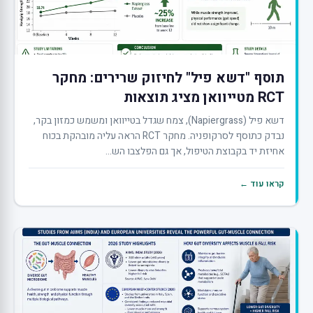
תוסף "דשא פיל" לחיזוק שרירים: מחקר
RCT מטייוואן מציג תוצאות
דשא פיל (Napiergrass), צמח שגדל בטייוואן ומשמש כמזון בקר,
נבדק כתוסף לסרקופניה. מחקר RCT הראה עליה מובהקת בכוח
אחיזת יד בקבוצת הטיפול, אך גם הפלצבו הש...
קראו עוד ←