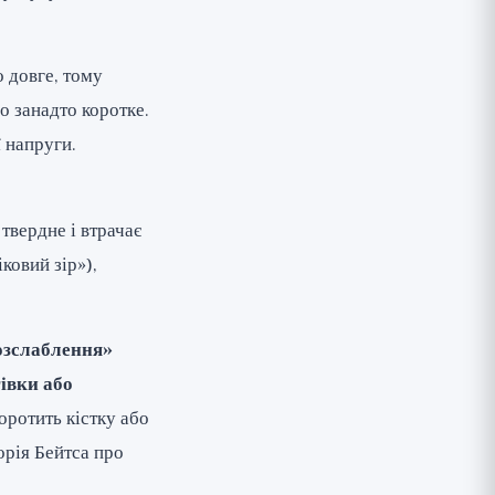
о довге, тому
о занадто коротке.
 напруги.
твердне і втрачає
ковий зір»),
озслаблення»
івки або
оротить кістку або
орія Бейтса про