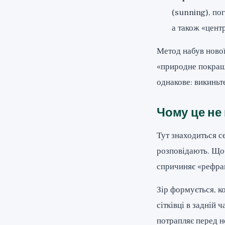
(sunning), пог
а також «цент
Метод набув нової
«природне покращ
однакове: викиньте
Чому це не
Тут знаходиться се
розповідають. Щоб
спричиняє «рефрак
Зір формується, к
сітківці в задній 
потрапляє перед н