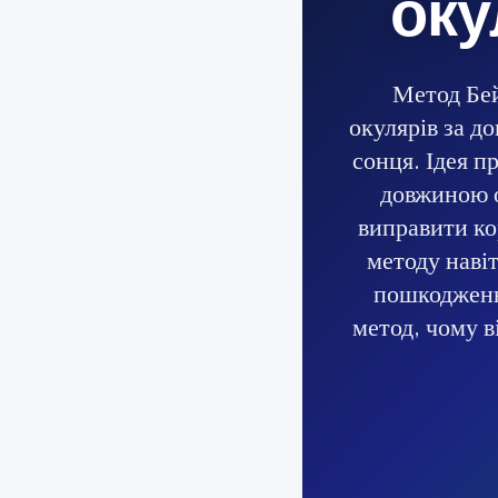
оку
Метод Бей
окулярів за д
сонця. Ідея п
довжиною о
виправити ко
методу наві
пошкодженн
метод, чому в