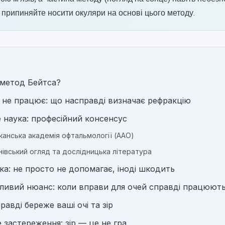
е припиняйте носити окуляри на основі цього методу.
 метод Бейтса?
 не працює: що насправді визначає рефракцію
 наука: професійний консенсус
иканська академія офтальмології (AAO)
нівський огляд та дослідницька література
ка: не просто не допомагає, іноді шкодить
ливий нюанс: коли вправи для очей справді працюют
авді береже ваші очі та зір
 застереження: зір — це не гра