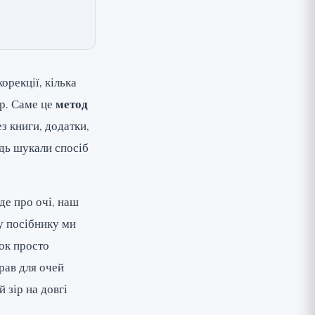
орекції, кілька
ір. Саме це
метод
ез книги, додатки,
дь шукали спосіб
де про очі, наш
у посібнику ми
ок просто
прав для очей
 зір на довгі