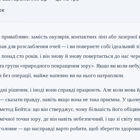
ок
 привабливо: замість окулярів, контактних лінз або лазерної к
рав для розслаблення очей — і ви повернете собі ідеальний з
понад сто років, і він знову й знову повертається до нас чер
та групи «природного покращення зору». Якщо ви коли-небу
в без операції, майже напевно ви на нього натрапляли.
і рішення, і іноді вони справді працюють. Але коли мова й
— сказати правду, навіть якщо вона не така приємна. У цьом
метод Бейтса: що він стверджує, чому більшість його обіцян
ічної точки зору, де він навіть небезпечний, і що зі світу в
 головне — що насправді варто робити, щоб зберегти здоровий