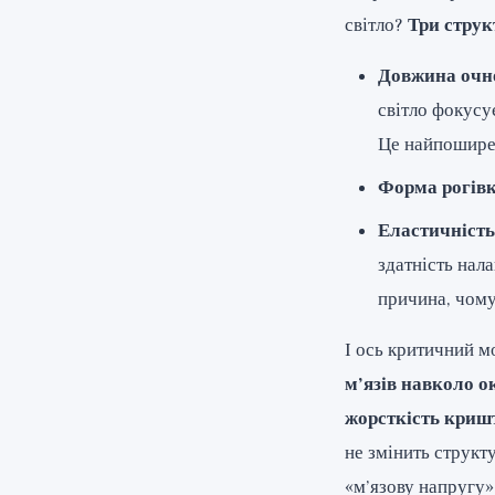
світло?
Три структ
Довжина очн
світло фокусує
Це найпоширен
Форма рогівк
Еластичніст
здатність нала
причина, чому
І ось критичний м
м’язів навколо о
жорсткість криш
не змінить структ
«м’язову напругу»