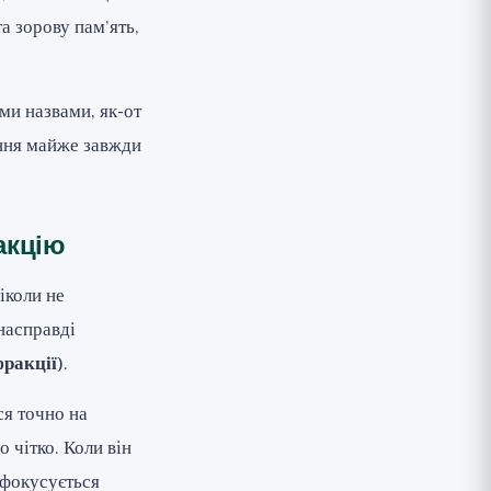
а зорову пам’ять,
ими назвами, як-от
ння майже завжди
акцію
іколи не
насправді
ракції
).
ся точно на
о чітко. Коли він
сфокусується