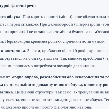
урні, фізичні речі:
ого яблука.
При короткозорості (міопії) очне яблуко занадт
ться перед сітківкою. При далекозорості (гіперметропії) вон
іша причина, і це питання анатомічної будови, а не м’язової
и.
Нерівномірна кривизна рогівки спричиняє астигматизм.
ь кришталика.
З віком, приблизно після 40 років, кришталик 
штовуватися на близьку відстань. Так виникає пресбіопія («ві
 всі ми починаємо потребувати окулярів для читання.
омент:
жодна вправа, розслаблення або «скорочення та р
ка не може змінити довжину очного яблука, кривизну рог
талика.
Це фізичні структури. Так само, як тренування не вк
уру скелета, воно не вкоротить занадто довге очне яблуко. Те
 як джерело проблеми просто фізіологічно невірна.