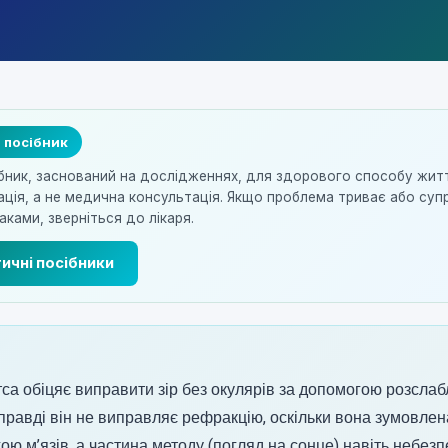
 посібник
бник, заснований на дослідженнях, для здорового способу жит
ація, а не медична консультація. Якщо проблема триває або с
ками, зверніться до лікаря.
ичні посібники
са обіцяє виправити зір без окулярів за допомогою розслаб
правді він не виправляє рефракцію, оскільки вона зумовле
ою м’язів, а частина методу (погляд на сонце) навіть небез