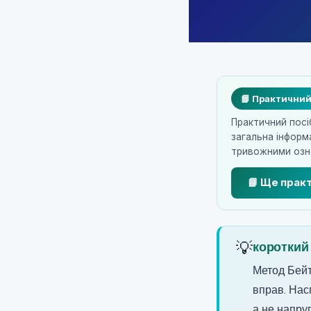
📘 Практичний
Практичний посі
загальна інформ
тривожними озна
📘 Ще практ
💡
короткий
Метод Бейт
вправ. Нас
а не напруг