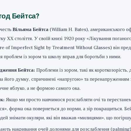
тод Бейтса?
 честь
Вільяма Бейтса
(William H. Bates), американського о
ку XX століття. У своїй книзі 1920 року «Лікування поганого
re of Imperfect Sight by Treatment Without Glasses) він пре
 проблем із зором та школу вправ для боротьби з ними.
дження Бейтса:
Проблеми із зором, такі як короткозорість, 
на його думку, спричинені «напругою» та перенапруженням з
чне яблуко, а не формою самого ока.
к:
Якщо ми просто навчимося розслабляти очі та перестане
я», форма ока повернеться до норми, а зір покращиться. Бей
дей знімати окуляри, які він вважав «милицями», що погірш
ають накривання очей долонями для розслаблення (palming)