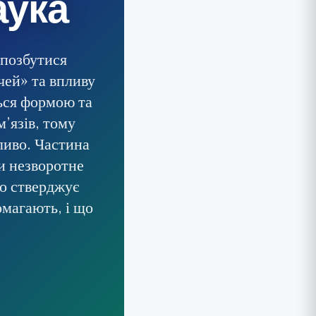
аука
 позбутися
чей» та впливу
ться формою та
’язів, тому
ливо. Частина
и незворотне
о стверджує
омагають, і що