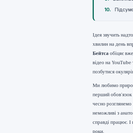
Підсум
Ідея звучить надто
хвилин на день вп
Бейтса
обіцяє вже 
відео на YouTube 
позбутися окулярі
Ми любимо природн
перший обов’язок 
чесно розглянемо 
неможливі з анатом
справді працює. І
роки.