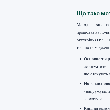
Що таке ме
Метод названо на
працював на почат
окулярів» (The Cu
теорію походження
Основне твер
астигматизм, 
що оточують о
Його висново
«напружуватис
заохочував лю
Вправи
включ