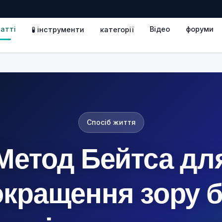
атті
Відео
форуми
🧪 інструменти
категорії
Спосіб життя
Метод Бейтса дл
окращення зору б