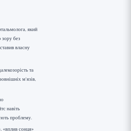
фтальмолога, який
 зору без
дставив власну
далекозорість та
овнішніх м’язів,
мо
тс навіть
ують проблему.
, «вплив сонця»