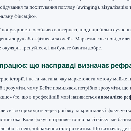
ойдування та похитування погляду (swinging), візуалізацію т
ральну фіксацію».
 популярності, особливо в інтернеті, іноді під більш сучасн
ення зору» або «фітнес для очей». Маркетингове повідомле
 окуляри, тренуйтеся, і ви будете бачити добре.
 працює: що насправді визначає рефр
рце історії, і це та частина, яку маркетологи методу майже н
 зрозуміти, чому Бейтс помилявся, потрібно зрозуміти, що 
цію» (те, що в професійній мові називається
аномалією реф
оли світло проходить через рогівку та кришталик і фокусуєть
частині ока. Коли фокус потрапляє точно на сітківку, ми бачим
ею або за нею, зображення стає розмитим. Що визначає, де 