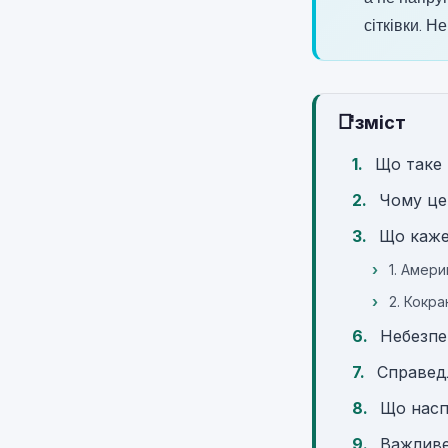
сітківки. Н
📑
зміст
Що таке
Чому це
Що каже
1. Амер
2. Кокра
Небезпе
Справед
Що наспр
Важливе