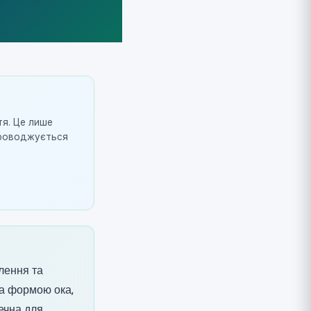
тя. Це лише
упроводжується
лення та
на формою ока,
печна для