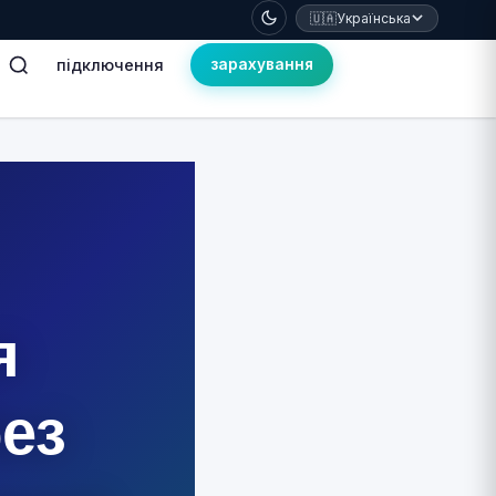
🇺🇦
Українська
підключення
зарахування
я
ез