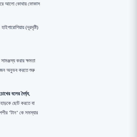
ণ করে আলো কোথায় ফোকাস
ইপারোপিয়ায় (দূরদৃষ্টি)
সামঞ্জস্য করার ক্ষমতা
য়োজন অনুভব করতে শুরু
খের বলের দৈর্ঘ্য,
 হাড়কে ছোট করতে বা
েশীর "টান" কে সমস্যার