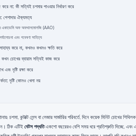
করে না: কী সত্যিই চশমার পাওয়ার নির্ধারণ করে
লে: পেশাদার ঐক্যমত্য
ান একাডেমি অফ অফথালমোলজি (AAO)
পর্যালোচনা এবং গবেষণা সাহিত্য
সাহায্য করে না, কখনও কখনও ক্ষতি করে
্মতা: কখন চোখের ব্যায়াম সত্যিই কাজ করে
 এবং দৃষ্টি রক্ষা করে
তর্কতা: দৃষ্টি কোনও খেলা নয়
োনায়: চশমা, কন্টাক্ট লেন্স বা লেজার সার্জারির পরিবর্তে, দিনে কয়েক মিনিট চোখের শিথি
পাবেন। ঠিক এটিই
বেটস পদ্ধতি
একশো বছরেরও বেশি সময় ধরে প্রতিশ্রুতি দিচ্ছে, এবং এ