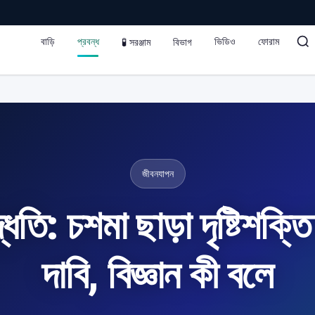
বাড়ি
প্রবন্ধ
ভিডিও
ফোরাম
🧪 সরঞ্জাম
বিভাগ
জীবনযাপন
ধতি: চশমা ছাড়া দৃষ্টিশক্ত
দাবি, বিজ্ঞান কী বলে