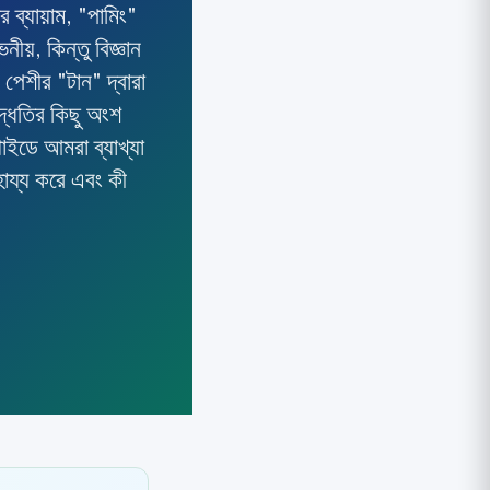
 ব্যায়াম, "পামিং"
নীয়, কিন্তু বিজ্ঞান
, পেশীর "টান" দ্বারা
পদ্ধতির কিছু অংশ
াইডে আমরা ব্যাখ্যা
হায্য করে এবং কী