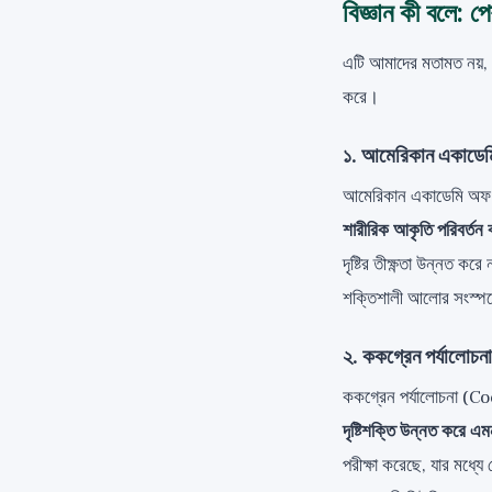
বিজ্ঞান কী বলে: প
এটি আমাদের মতামত নয়, বর
করে।
১. আমেরিকান একাড
আমেরিকান একাডেমি অফ অফথা
শারীরিক আকৃতি পরিবর্তন ক
দৃষ্টির তীক্ষ্ণতা উন্নত কর
শক্তিশালী আলোর সংস্পর্শ
২. ককগ্রেন পর্যালোচন
ককগ্রেন পর্যালোচনা (Coc
দৃষ্টিশক্তি উন্নত করে এ
পরীক্ষা করেছে, যার মধ্য