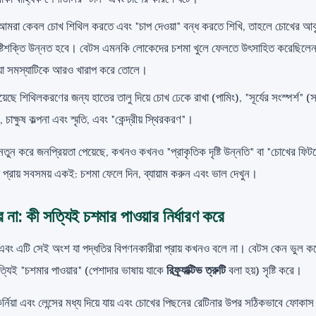
আমরা কেবল চোখ শিথিল করতে এবং "চাপ দেওয়া" বন্ধ করতে শিখি, তাহলে চোখের আকৃত
্টিশক্তি উন্নত হবে। বেটস এমনকি লোকেদের চশমা খুলে ফেলতে উৎসাহিত করেছিলেন, 
 যা সমস্যাটিকে আরও খারাপ করে তোলে।
়েছে শিথিলকরণের জন্য হাতের তালু দিয়ে চোখ ঢেকে রাখা (পামিং), "সূর্যের সংস্পর্শ" (সা
 চাক্ষুষ কল্পনা এবং স্মৃতি, এবং "কেন্দ্রীয় স্থিরকরণ"।
ে নতুন করে জনপ্রিয়তা পেয়েছে, কখনও কখনও "প্রাকৃতিক দৃষ্টি উন্নতি" বা "চোখের
 প্রায় সবসময় একই: চশমা ফেলে দিন, ব্যায়াম করুন এবং ভাল দেখুন।
না: কী সত্যিই চশমার পাওয়ার নির্ধারণ করে
 এবং এটি সেই অংশ যা পদ্ধতির বিপণনকারীরা প্রায় কখনও বলে না। বেটস কেন ভুল ক
যিই "চশমার পাওয়ার" (পেশাদার ভাষায় যাকে
রিফ্র্যাক্টিভ ত্রুটি
বলা হয়) সৃষ্টি করে।
 কর্নিয়া এবং লেন্সের মধ্য দিয়ে যায় এবং চোখের পিছনের রেটিনার উপর সঠিকভাবে ফ