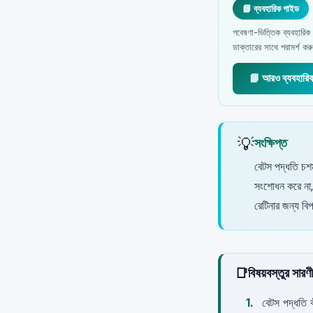
📘 ব্যবহারিক গাইড
গবেষণা-ভিত্তিক ব্যবহারিক 
ডাক্তারের সাথে পরামর্শ ক
📘 আরও ব্যবহারি
💡
সংক্ষিপ্ত
বেটস পদ্ধতি চশমা
সংশোধন করে না, 
রেটিনার জন্য ব
📑
বিষয়বস্তুর সারণী
বেটস পদ্ধতি 