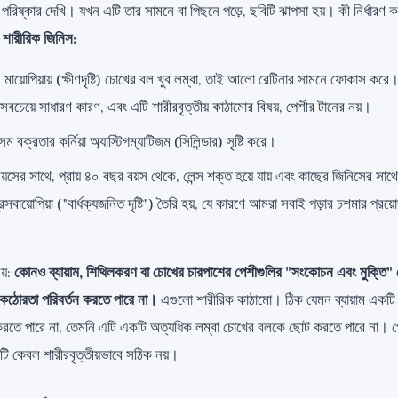
 পরিষ্কার দেখি। যখন এটি তার সামনে বা পিছনে পড়ে, ছবিটি ঝাপসা হয়। কী নির্ধার
 শারীরিক জিনিস:
।
মায়োপিয়ায় (ক্ষীণদৃষ্টি) চোখের বল খুব লম্বা, তাই আলো রেটিনার সামনে ফোকাস করে। হা
বচেয়ে সাধারণ কারণ, এবং এটি শারীরবৃত্তীয় কাঠামোর বিষয়, পেশীর টানের নয়।
 বক্রতার কর্নিয়া অ্যাস্টিগম্যাটিজম (সিলিন্ডার) সৃষ্টি করে।
য়সের সাথে, প্রায় ৪০ বছর বয়স থেকে, লেন্স শক্ত হয়ে যায় এবং কাছের জিনিসের সাথে 
সবায়োপিয়া ("বার্ধক্যজনিত দৃষ্টি") তৈরি হয়, যে কারণে আমরা সবাই পড়ার চশমার প্র
ষয়:
কোনও ব্যায়াম, শিথিলকরণ বা চোখের চারপাশের পেশীগুলির "সংকোচন এবং মুক্তি" চো
সের কঠোরতা পরিবর্তন করতে পারে না।
এগুলো শারীরিক কাঠামো। ঠিক যেমন ব্যায়াম একটি
করতে পারে না, তেমনি এটি একটি অত্যধিক লম্বা চোখের বলকে ছোট করতে পারে না। প
বটি কেবল শারীরবৃত্তীয়ভাবে সঠিক নয়।