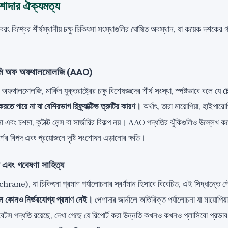
েশাদার ঐক্যমত্য
ং বিশ্বের শীর্ষস্থানীয় চক্ষু চিকিৎসা সংস্থাগুলির ঘোষিত অবস্থান, যা কয়েক দশকের
েমি অফ অফথালমোলজি (AAO)
লমোলজি, মার্কিন যুক্তরাষ্ট্রের চক্ষু বিশেষজ্ঞদের শীর্ষ সংস্থা, স্পষ্টভাবে বলে যে
চ
রতে পারে না যা বেশিরভাগ রিফ্র্যাক্টিভ ত্রুটির কারণ।
অর্থাৎ, তারা মায়োপিয়া, হাইপারোপ
ে না এবং চশমা, কন্টাক্ট লেন্স বা সার্জারির বিকল্প নয়। AAO পদ্ধতির ঝুঁকিগুলিও উল্লেখ ক
ের বিপদ এবং প্রয়োজনে দৃষ্টি সংশোধন এড়ানোর ক্ষতি।
া এবং গবেষণা সাহিত্য
hrane), যা চিকিৎসা প্রমাণ পর্যালোচনার স্বর্ণমান হিসাবে বিবেচিত, এই সিদ্ধান্তে 
মন কোনও নির্ভরযোগ্য প্রমাণ নেই।
পেশাদার জার্নালে অতিরিক্ত পর্যালোচনা যা মায়োপ
ে বেটস পদ্ধতি রয়েছে, দেখা গেছে যে রিপোর্ট করা উন্নতি কখনও কখনও প্লাসিবো প্রভা