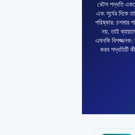
বেটস পদ্ধতি একশো 
এবং সূর্যের দিকে তা
পরিষ্কার: চশমার পাও
নয়, তাই ব্যায়
এমনকি বিপজ্জনক: স
করব পদ্ধতিটি কী