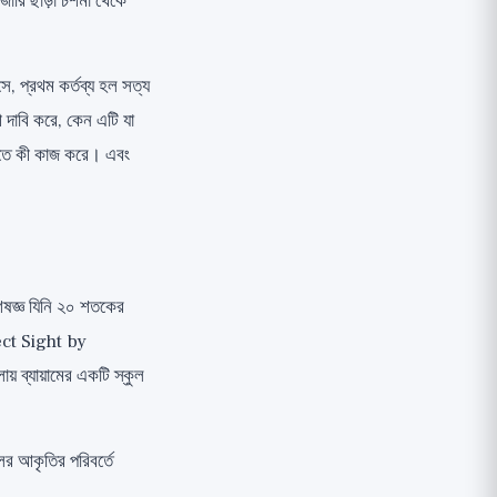
জারি ছাড়া চশমা থেকে
 প্রথম কর্তব্য হল সত্য
দাবি করে, কেন এটি যা
 জগতে কী কাজ করে। এবং
ষজ্ঞ যিনি ২০ শতকের
fect Sight by
় ব্যায়ামের একটি স্কুল
লের আকৃতির পরিবর্তে