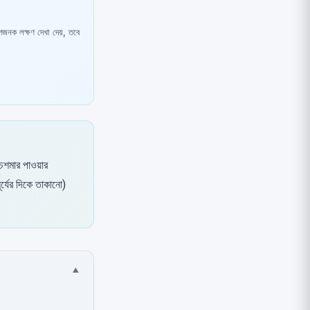
েগজনক লক্ষণ দেখা দেয়, তবে
 চশমার পাওয়ার
্যের দিকে তাকানো)
▾