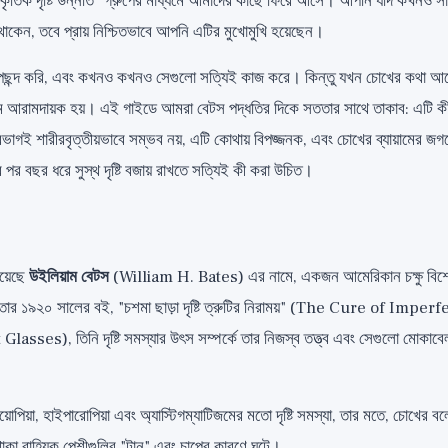
ৃতিক দৃষ্টি উন্নতি" গ্রুপের মাধ্যমে আমাদের কাছে ফিরে আসে। আপনি যদি কখনও সার্
জে থাকেন, তবে প্রায় নিশ্চিতভাবে আপনি এটির মুখোমুখি হয়েছেন।
পছন্দ করি, এবং কখনও কখনও সেগুলো সত্যিই কাজ করে। কিন্তু যখন চোখের কথা আসে,
 আরামদায়ক হয়। এই গাইডে আমরা বেটস পদ্ধতির দিকে সততার সাথে তাকাব: এটি কী 
শিরভাগই শারীরবৃত্তীয়ভাবে সম্ভব নয়, এটি কোথায় বিপজ্জনক, এবং চোখের ব্যায়ামের
ের পর বছর ধরে সুস্থ দৃষ্টি বজায় রাখতে সত্যিই কী করা উচিত।
য়েছে
উইলিয়াম বেটস
(William H. Bates) এর নামে, একজন আমেরিকান চক্ষু বিশে
তার ১৯২০ সালের বই, "চশমা ছাড়া দৃষ্টি ত্রুটির নিরাময়" (The Cure of Imper
es), তিনি দৃষ্টি সমস্যার উৎস সম্পর্কে তার নিজস্ব তত্ত্ব এবং সেগুলো মোকাবেলায
য়োপিয়া, হাইপারোপিয়া এবং অ্যাস্টিগম্যাটিজমের মতো দৃষ্টি সমস্যা, তার মতে, চোখের ব
াকা বাহ্যিক পেশীগুলির "টান" এবং চাপের কারণে ঘটে।