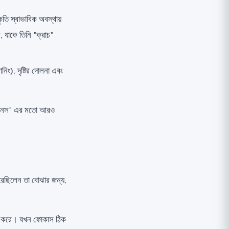
ি স্বাভাবিক অবস্থায়
যাকে তিনি "ক্রাচ"
নিং), দৃষ্টির দোলনা এবং
 ফিটনেস" এর মতো আরও
রেছিলেন তা বোঝার জন্য,
োকাস করে। যখন ফোকাস ঠিক