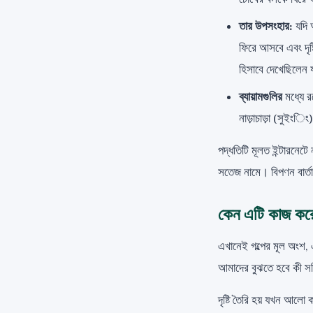
তার উপসংহার:
যদি 
ফিরে আসবে এবং দৃষ
হিসাবে দেখেছিলেন
ব্যায়ামগুলির
মধ্যে রয
নাড়াচাড়া (সুইংিং),
পদ্ধতিটি মূলত ইন্টারনেট
সতেজ নামে। বিপণন বার্তা
কেন এটি কাজ করে 
এখানেই গল্পের মূল অংশ,
আমাদের বুঝতে হবে কী সত্
দৃষ্টি তৈরি হয় যখন আলো