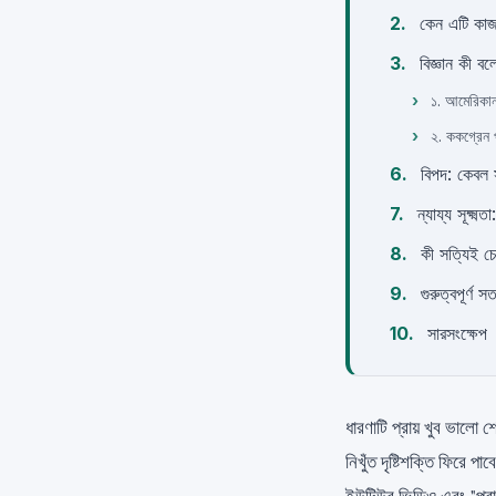
কেন এটি কাজ 
বিজ্ঞান কী ব
১. আমেরিক
২. ককগ্রেন 
বিপদ: কেবল 
ন্যায্য সূক্ষ
কী সত্যিই চোখ
গুরুত্বপূর্ণ স
সারসংক্ষেপ
ধারণাটি প্রায় খুব ভালো শ
নিখুঁত দৃষ্টিশক্তি ফিরে 