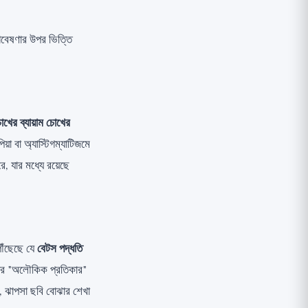
 গবেষণার উপর ভিত্তি
োখের ব্যায়াম চোখের
িয়া বা অ্যাস্টিগম্যাটিজমে
রে, যার মধ্যে রয়েছে
পৌঁছেছে যে
বেটস পদ্ধতি
িয়ার "অলৌকিক প্রতিকার"
ব, ঝাপসা ছবি বোঝার শেখা