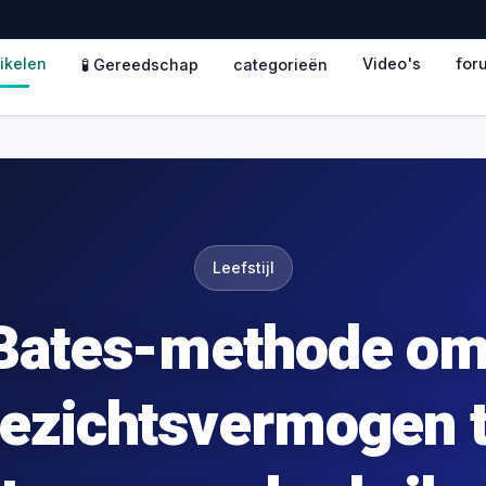
tikelen
Video's
for
🧪 Gereedschap
categorieën
Leefstijl
Bates-methode om
ezichtsvermogen 