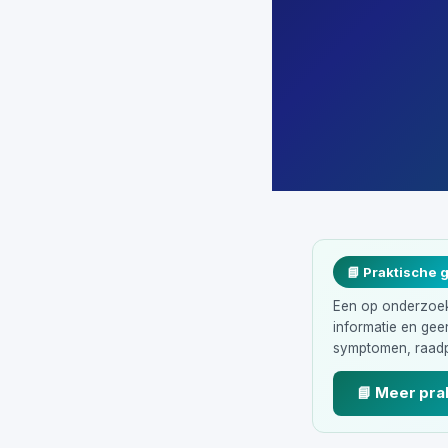
📘 Praktische 
Een op onderzoek 
informatie en ge
symptomen, raadp
📘 Meer pra