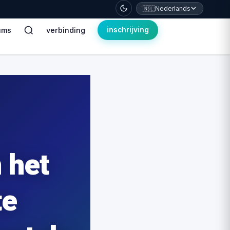
🇳🇱
Nederlands
ums
verbinding
inschrijving
 het
te