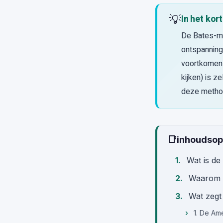
💡
In het kort
De Bates-me
ontspanning 
voortkomen u
kijken) is z
deze metho
📑
inhoudso
Wat is d
Waarom he
Wat zegt
1. De Am