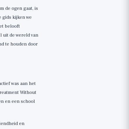
m de ogen gaat, is
e gids kijken we
et belooft
l uit de wereld van
nd te houden door
ctief was aan het
Treatment Without
men en een school
ziendheid en