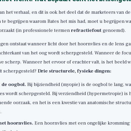
van het verhaal, en dit is ook het deel dat de marketeers van 
m te begrijpen waarom Bates het mis had, moet u begrijpen wat
oorzaakt (in professionele termen
refractiefout
genoemd).
en ontstaat wanneer licht door het hoornvlies en de lens ga
 achterkant van het oog wordt scherpgesteld. Wanneer de focu
 we scherp. Wanneer het ervoor of erachter valt, is het beeld 
rdt scherpgesteld?
Drie structurele, fysieke dingen:
 de oogbol.
Bij bijziendheid (myopie) is de oogbol te lang, wa
es wordt scherpgesteld. Bij verziendheid (hypermetropie) is hij
nde oorzaak, en het is een kwestie van anatomische structuu
.
et hoornvlies.
Een hoornvlies met een ongelijke kromming 