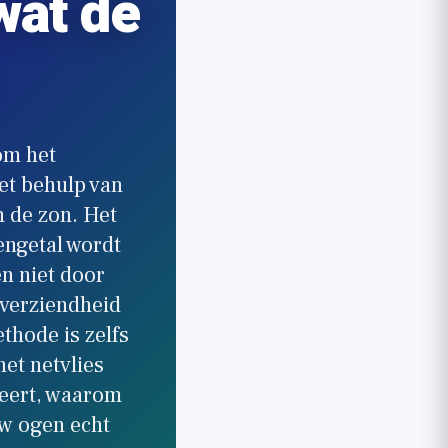
wat de
om het
et behulp van
 de zon. Het
lengetal wordt
en niet door
 verziendheid
thode is zelfs
et netvlies
weert, waarom
uw ogen echt