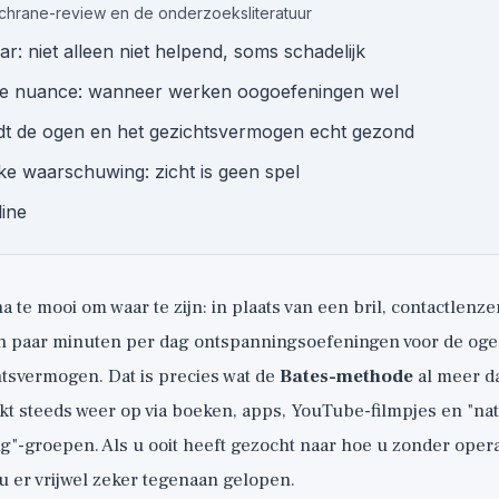
chrane-review en de onderzoeksliteratuur
r: niet alleen niet helpend, soms schadelijk
jke nuance: wanneer werken oogoefeningen wel
t de ogen en het gezichtsvermogen echt gezond
jke waarschuwing: zicht is geen spel
line
na te mooi om waar te zijn: in plaats van een bril, contactlenze
en paar minuten per dag ontspanningsoefeningen voor de ogen
htsvermogen. Dat is precies wat de
Bates-methode
al meer d
ikt steeds weer op via boeken, apps, YouTube-filmpjes en "nat
g"-groepen. Als u ooit heeft gezocht naar hoe u zonder operat
u er vrijwel zeker tegenaan gelopen.