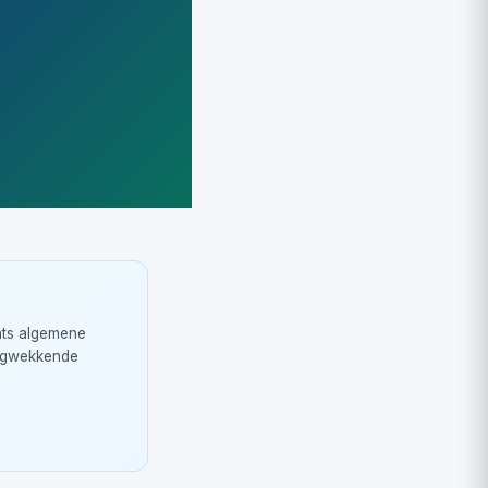
hts algemene
orgwekkende