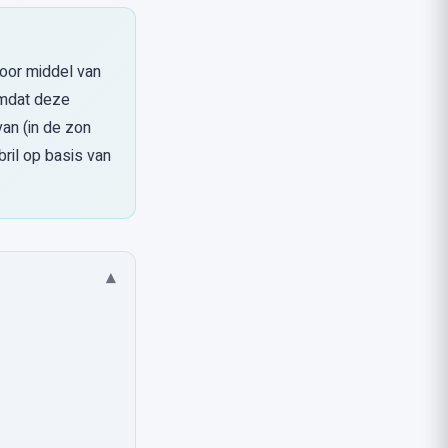
oor middel van
 omdat deze
van (in de zon
bril op basis van
▾