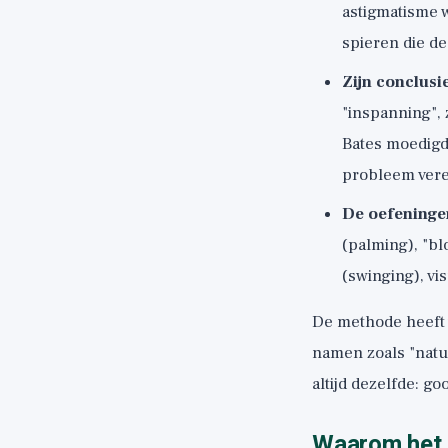
astigmatisme 
spieren die de
Zijn conclusi
"inspanning", 
Bates moedigde
probleem vere
De oefeninge
(palming), "bl
(swinging), vi
De methode heeft 
namen zoals "natuu
altijd dezelfde: go
Waarom het n