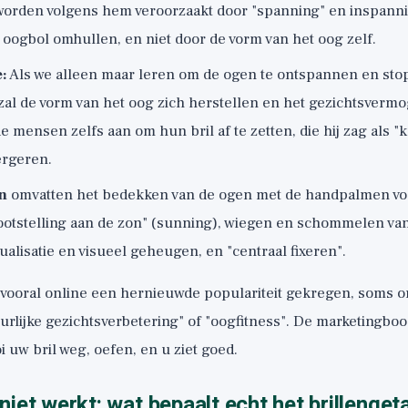
worden volgens hem veroorzaakt door "spanning" en inspanni
 oogbol omhullen, en niet door de vorm van het oog zelf.
e:
Als we alleen maar leren om de ogen te ontspannen en st
zal de vorm van het oog zich herstellen en het gezichtsverm
 mensen zelfs aan om hun bril af te zetten, die hij zag als "
rgeren.
n
omvatten het bedekken van de ogen met de handpalmen vo
ootstelling aan de zon" (sunning), wiegen en schommelen van
sualisatie en visueel geheugen, en "centraal fixeren".
vooral online een hernieuwde populariteit gekregen, soms o
rlijke gezichtsverbetering" of "oogfitness". De marketingboo
oi uw bril weg, oefen, en u ziet goed.
iet werkt: wat bepaalt echt het brillengeta