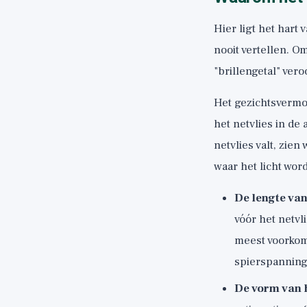
Hier ligt het hart 
nooit vertellen. O
"brillengetal" ver
Het gezichtsvermog
het netvlies in de
netvlies valt, zien
waar het licht wo
De lengte van
vóór het netvli
meest voorkome
spierspanning
De vorm van h