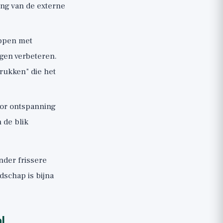
ng van de externe
oppen met
ogen verbeteren.
krukken" die het
or ontspanning
 de blik
nder frissere
dschap is bijna
l