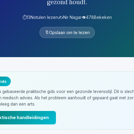
gezond houdt.
⏱️
13
Notulen lezen
✍️
Nir Nagar
👁️
478
Bekeken
🔖
Opslaan om te lezen
gids
gebaseerde praktische gids voor een gezonde levensstijl. Dit is slec
en medisch advies. Als het probleem aanhoudt of gepaard gaat met z
leeg dan een arts.
ktische handleidingen