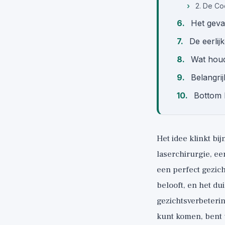
2. De Co
Het gevaa
De eerli
Wat houd
Belangri
Bottom 
Het idee klinkt bij
laserchirurgie, e
een perfect gezic
belooft, en het du
gezichtsverbeterin
kunt komen, bent 