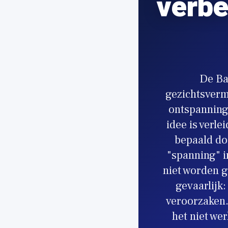
verbe
De Ba
gezichtsverm
ontspanning
idee is verle
bepaald doo
"spanning" i
niet worden g
gevaarlijk
veroorzaken.
het niet we