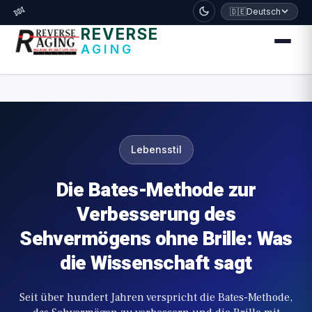
דלג לתוכן הראשי
🧬
🇩🇪
Deutsch
REVERSE
AGING
Lebensstil
Die Bates-Methode zur
Verbesserung des
Sehvermögens ohne Brille: Was
die Wissenschaft sagt
Seit über hundert Jahren verspricht die Bates-Methode,