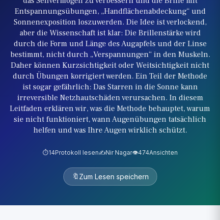
das Sehvermögen zu verbessern und die Brille mit
Entspannungsübungen, „Handflächenabdeckung“ und
Sonnenexposition loszuwerden. Die Idee ist verlockend,
aber die Wissenschaft ist klar: Die Brillenstärke wird
durch die Form und Länge des Augapfels und der Linse
bestimmt, nicht durch „Verspannungen“ in den Muskeln.
Daher können Kurzsichtigkeit oder Weitsichtigkeit nicht
durch Übungen korrigiert werden. Ein Teil der Methode
ist sogar gefährlich: Das Starren in die Sonne kann
irreversible Netzhautschäden verursachen. In diesem
Leitfaden erklären wir, was die Methode behauptet, warum
sie nicht funktioniert, wann Augenübungen tatsächlich
helfen und was Ihre Augen wirklich schützt.
⏱️
14
Protokoll lesen
✍️
Nir Nagar
👁️
474
Ansichten
🔖
Zum Lesen speichern