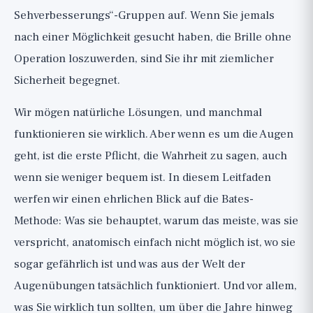
Sehverbesserungs“-Gruppen auf. Wenn Sie jemals
Die Gefahr: Nicht nur nutzlos, manchmal
nach einer Möglichkeit gesucht haben, die Brille ohne
schädlich
Operation loszuwerden, sind Sie ihr mit ziemlicher
Die faire Nuance: Wann Augenübungen
Sicherheit begegnet.
tatsächlich funktionieren
Was die Augen und das Sehvermögen
Wir mögen natürliche Lösungen, und manchmal
wirklich schützt
funktionieren sie wirklich. Aber wenn es um die Augen
geht, ist die erste Pflicht, die Wahrheit zu sagen, auch
Wichtige Warnung: Sehen ist kein Spiel
wenn sie weniger bequem ist. In diesem Leitfaden
Fazit
werfen wir einen ehrlichen Blick auf die Bates-
Methode: Was sie behauptet, warum das meiste, was sie
verspricht, anatomisch einfach nicht möglich ist, wo sie
sogar gefährlich ist und was aus der Welt der
Augenübungen tatsächlich funktioniert. Und vor allem,
was Sie wirklich tun sollten, um über die Jahre hinweg