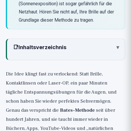
(Sonnenexposition) ist sogar gefährlich für die
Netzhaut. Hören Sie nicht auf, Ihre Brille auf der
Grundlage dieser Methode zu tragen.
📑
Inhaltsverzeichnis
▾
Was ist die Bates-Methode?
Warum es nicht funktioniert: Was die
Die Idee klingt fast zu verlockend: Statt Brille,
Brillenstärke wirklich bestimmt
Kontaktlinsen oder Laser-OP, ein paar Minuten
Was die Wissenschaft sagt: Der
tägliche Entspannungsübungen für die Augen, und
professionelle Konsens
schon haben Sie wieder perfektes Sehvermögen.
1. Die American Academy of Ophthalmology
Genau das verspricht die
Bates-Methode
seit über
(AAO)
hundert Jahren, und sie taucht immer wieder in
2. Die Cochrane-Übersicht und die
Büchern, Apps, YouTube-Videos und „natürlichen
Forschungsliteratur