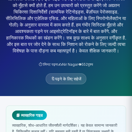
को मुँहासे क्यों होते हैं, हम उन उपचारों को प्रस्तुत करेंगे जो अद्यतन
चिकित्सा दिशानिर्देशों (सामयिक रेटिनोइड्स, बेंज़ॉयल पेरोक्साइड,
सैलिसिलिक और एज़ेलिक एसिड, और महिलाओं के लिए स्पिरोनोलैक्टोन या
गोली) के अनुसार वास्तव में काम करते हैं, हम गंभीर सिस्टिक मुँहासे और
आवश्यकता पड़ने पर आइसोट्रेटिनॉइन के बारे में बात करेंगे, और
हानिकारक मिथकों का खंडन करेंगे। सब कुछ साक्ष्य के अनुसार वर्गीकृत है,
और इस बात पर जोर देने के साथ कि निशान को रोकने के लिए जल्दी त्वचा
विशेषज्ञ के पास दौड़ना कब महत्वपूर्ण है। केवल शैक्षिक जानकारी।
⏱️
1
मिनट पढ़ना
✍️
Nir Nagar
👁️
552
दृश्य
🔖
पढ़ने के लिए सहेजें
📘 व्यावहारिक गाइड
व्यावहारिक, शोध-आधारित जीवनशैली मार्गदर्शिका। यह केवल सामान्य जानकारी
है, चिकित्सीय सलाह नहीं। यदि समस्या बनी रहती है या चिंताजनक लक्षणों के