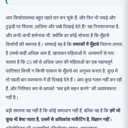
वयस्कों को मुँहासे क्यों होते हैं?
हार्मोनल पैटर्न: महिलाओं में जबड़े की रेखा पर मुँहासे
आप किशोरावस्था बहुत पहले पार कर चुके हैं, और फिर भी जबड़े और
स्थानीय आधारशिलाएं जो वास्तव में काम करती हैं (🟢)
ठुड्डी पर पिंपल्स, लालिमा और धब्बे दिखाई देते हैं? यह निराशाजनक है,
त्वचा को सुखाए बिना कैसे उपयोग करें
और कभी-कभी शर्मनाक भी, क्योंकि हर कोई सोचता है कि मुँहासे
महिलाओं में हार्मोनल मुँहासे: डॉक्टर के माध्यम से विकल्प
किशोरों की समस्या है। सच्चाई यह है कि
वयस्कों में मुँहासे
जितना लगता
(🟢)
है उससे कहीं अधिक आम हैं, खासकर महिलाओं में: अध्ययनों से पता
आहार और जीवनशैली: वास्तव में क्या ज्ञात है, ईमानदारी
चलता है कि 25 वर्ष से अधिक उम्र की महिलाओं का एक महत्वपूर्ण
से (🟡)
प्रतिशत किसी न किसी प्रकार के मुँहासे का अनुभव करता है, कुछ में
गंभीर सिस्टिक मुँहासे और आइसोट्रेटिनॉइन: पूरी
तो पहली बार वयस्कता में ही दिखाई देते हैं। आप कुछ गलत नहीं कर रही
ईमानदारी से (केवल त्वचा विशेषज्ञ के माध्यम से)
हैं, और निश्चित रूप से आपको "बस इसे सहन करने" की आवश्यकता
नहीं है।
मिथक जिन पर विश्वास करना बंद कर देना चाहिए (🔴)
निचली पंक्ति और कार्य सूची
बड़ी समस्या यह नहीं है कि कोई समाधान नहीं हैं, बल्कि यह है कि
हमें जो
कुछ भी बेचा जाता है, उसमें से अधिकांश मार्केटिंग है, विज्ञान नहीं
।