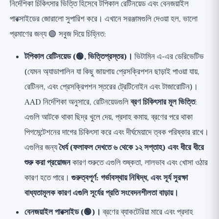
নির্দেশিকা চিকিৎসার ভিত্তি হিসেবে টপিকাল রেটিনয়েড এবং বেনজয়াইল
পারক্সাইডের জোরালো সুপারিশ করে। এখানে সরঞ্জামগুলি দেওয়া হল, ভালো
প্রমাণের জন্য 🟢 সবুজ দিয়ে চিহ্নিত:
টপিকাল রেটিনয়েড (🟢, ভিত্তিপ্রস্তর)।
ভিটামিন এ-এর ডেরিভেটিভ
(যেমন অ্যাডাপালিন যা কিছু জায়গায় প্রেসক্রিপশন ছাড়াই পাওয়া যায়,
রেটিনল, এবং প্রেসক্রিপশন স্তরের ট্রেটিনোইন এবং টাজারোটিন)।
AAD নির্দেশিকা অনুসারে, রেটিনয়েডগুলি
ব্রণ চিকিৎসার মূল ভিত্তি
:
এগুলি আটকে থাকা ছিদ্র খুলে দেয়, প্রদাহ কমায়, ব্রণের পরে থাকা
পিগমেন্টেশনের দাগের চিকিৎসা করে এবং দীর্ঘমেয়াদে ত্বক পরিষ্কার রাখে।
এগুলির জন্য
ধৈর্য (ফলাফল দেখতে ৬ থেকে ১২ সপ্তাহ) এবং ধীরে ধীরে
শুরু করা প্রয়োজন
কারণ শুরুতে এগুলি শুষ্কতা, লালভাব এবং খোসা ওঠার
কারণ হতে পারে।
গুরুত্বপূর্ণ: গর্ভাবস্থায় নিষিদ্ধ, এবং সূর্য সুরক্ষা
বাধ্যতামূলক কারণ এগুলি সূর্যের প্রতি সংবেদনশীলতা বাড়ায়।
বেনজয়াইল পারক্সাইড (🟢)।
ব্রণের ব্যাকটেরিয়া মারে এবং প্রদাহ