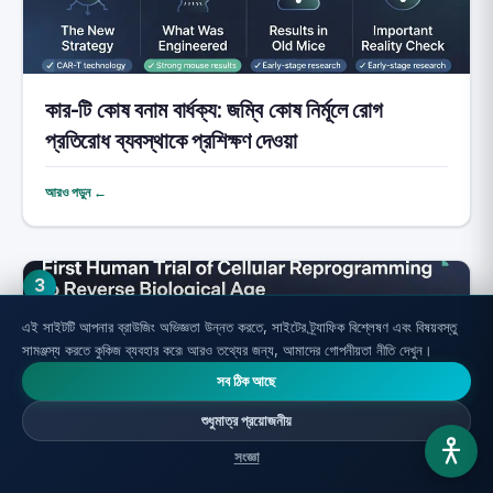
কার-টি কোষ বনাম বার্ধক্য: জম্বি কোষ নির্মূলে রোগ
প্রতিরোধ ব্যবস্থাকে প্রশিক্ষণ দেওয়া
আরও পড়ুন ←
3
এই সাইটটি আপনার ব্রাউজিং অভিজ্ঞতা উন্নত করতে, সাইটের ট্র্যাফিক বিশ্লেষণ এবং বিষয়বস্তু
সামঞ্জস্য করতে কুকিজ ব্যবহার করে৷ আরও তথ্যের জন্য, আমাদের গোপনীয়তা নীতি দেখুন।
সব ঠিক আছে
শুধুমাত্র প্রয়োজনীয়
সংজ্ঞা