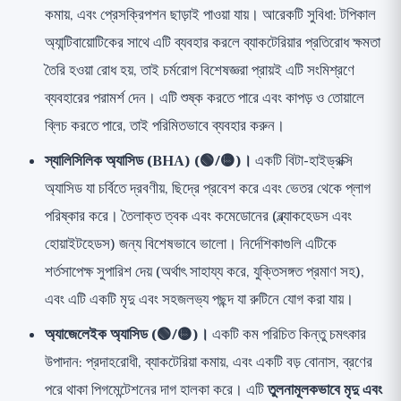
কমায়, এবং প্রেসক্রিপশন ছাড়াই পাওয়া যায়। আরেকটি সুবিধা: টপিকাল
অ্যান্টিবায়োটিকের সাথে এটি ব্যবহার করলে ব্যাকটেরিয়ার প্রতিরোধ ক্ষমতা
তৈরি হওয়া রোধ হয়, তাই চর্মরোগ বিশেষজ্ঞরা প্রায়ই এটি সংমিশ্রণে
ব্যবহারের পরামর্শ দেন। এটি শুষ্ক করতে পারে এবং কাপড় ও তোয়ালে
ব্লিচ করতে পারে, তাই পরিমিতভাবে ব্যবহার করুন।
স্যালিসিলিক অ্যাসিড (BHA) (🟢/🟡)।
একটি বিটা-হাইড্রক্সি
অ্যাসিড যা চর্বিতে দ্রবণীয়, ছিদ্রে প্রবেশ করে এবং ভেতর থেকে প্লাগ
পরিষ্কার করে। তৈলাক্ত ত্বক এবং কমেডোনের (ব্ল্যাকহেডস এবং
হোয়াইটহেডস) জন্য বিশেষভাবে ভালো। নির্দেশিকাগুলি এটিকে
শর্তসাপেক্ষ সুপারিশ দেয় (অর্থাৎ সাহায্য করে, যুক্তিসঙ্গত প্রমাণ সহ),
এবং এটি একটি মৃদু এবং সহজলভ্য পছন্দ যা রুটিনে যোগ করা যায়।
অ্যাজেলেইক অ্যাসিড (🟢/🟡)।
একটি কম পরিচিত কিন্তু চমৎকার
উপাদান: প্রদাহরোধী, ব্যাকটেরিয়া কমায়, এবং একটি বড় বোনাস, ব্রণের
পরে থাকা পিগমেন্টেশনের দাগ হালকা করে। এটি
তুলনামূলকভাবে মৃদু এবং