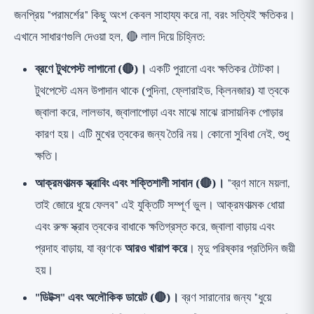
জনপ্রিয় "পরামর্শের" কিছু অংশ কেবল সাহায্য করে না, বরং সত্যিই ক্ষতিকর।
এখানে সাধারণগুলি দেওয়া হল, 🔴 লাল দিয়ে চিহ্নিত:
ব্রণে টুথপেস্ট লাগানো (🔴)।
একটি পুরানো এবং ক্ষতিকর টোটকা।
টুথপেস্টে এমন উপাদান থাকে (পুদিনা, ফ্লোরাইড, ক্লিনজার) যা ত্বকে
জ্বালা করে, লালভাব, জ্বালাপোড়া এবং মাঝে মাঝে রাসায়নিক পোড়ার
কারণ হয়। এটি মুখের ত্বকের জন্য তৈরি নয়। কোনো সুবিধা নেই, শুধু
ক্ষতি।
আক্রমণাত্মক স্ক্রাবিং এবং শক্তিশালী সাবান (🔴)।
"ব্রণ মানে ময়লা,
তাই জোরে ধুয়ে ফেলব" এই যুক্তিটি সম্পূর্ণ ভুল। আক্রমণাত্মক ধোয়া
এবং রুক্ষ স্ক্রাব ত্বকের বাধাকে ক্ষতিগ্রস্ত করে, জ্বালা বাড়ায় এবং
প্রদাহ বাড়ায়, যা ব্রণকে
আরও খারাপ করে
। মৃদু পরিষ্কার প্রতিদিন জয়ী
হয়।
"ডিটক্স" এবং অলৌকিক ডায়েট (🔴)।
ব্রণ সারানোর জন্য "ধুয়ে