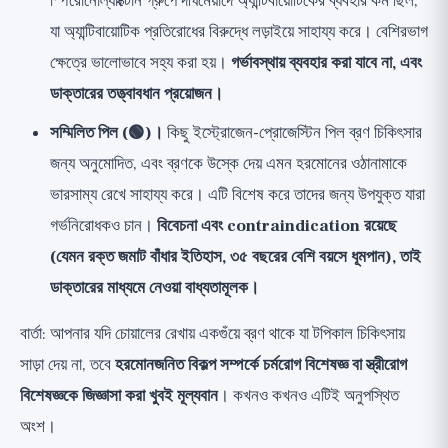
স্পিরোনোল্যাক্টোন গ্রুপে দীর্ঘমেয়াদে অ্যান্টিবায়োটিকের ব্যবহার কম ছিল,
যা অ্যান্টিবায়োটিক প্রতিরোধের বিরুদ্ধে লড়াইয়ে সাহায্য করে। বেশিরভাগ
ক্ষেত্রে ভালোভাবে সহ্য করা হয়।
গর্ভাবস্থায় ব্যবহার করা যাবে না, এবং
ডাক্তারের তত্ত্বাবধান প্রয়োজন।
সম্মিলিত পিল (🟢)।
কিছু ইস্ট্রোজেন-প্রোজেস্টিন পিল ব্রণ চিকিৎসার
জন্য অনুমোদিত, এবং ব্রণকে উস্কে দেয় এমন হরমোনের ওঠানামাকে
ভারসাম্য রেখে সাহায্য করে। এটি বিশেষ করে তাদের জন্য উপযুক্ত যারা
গর্ভনিরোধকও চান।
বিবেচনা এবং contraindication রয়েছে
(যেমন রক্ত জমাট বাঁধার ইতিহাস, ৩৫ বছরের বেশি বয়সে ধূমপান), তাই
ডাক্তারের মাধ্যমে নেওয়া বাধ্যতামূলক।
বার্তা: আপনার যদি চোয়ালের রেখায় একগুঁয়ে ব্রণ থাকে যা টপিকাল চিকিৎসায়
সাড়া দেয় না, তবে
হরমোনজনিত বিকল্প সম্পর্কে চর্মরোগ বিশেষজ্ঞ বা স্ত্রীরোগ
বিশেষজ্ঞকে জিজ্ঞাসা করা খুবই মূল্যবান
। কখনও কখনও এটিই অনুপস্থিত
অংশ।