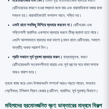
ময়েশ্চারাইজার এবং ধৈর্য।
একটি মৃদু ময়েশ্চারাইজার ব্যবহার করলে
রেটিনয়েডের কারণে হওয়া শুষ্কতা কমে যায় এবং ধারাবাহিকতা বজায় রাখা
সম্ভব হয়। ধারাবাহিকতাই ফলাফল আনে, শক্তি নয়।
একই রাতে সবকিছু মিশিয়ে ব্যবহার করবেন না।
রেটিনয়েড এবং
শক্তিশালী অ্যাসিড একসাথে ব্যবহার করলে তীব্র জ্বালা হতে পারে।
এগুলি আলাদাভাবে ব্যবহার করা ভালো (যেমন রাতে রেটিনয়েড, সকালে
অন্যটি) অথবা পরামর্শ নিন।
প্রতি সকালে সূর্য সুরক্ষা ব্যবহার করুন।
বাধ্যতামূলক, কারণ
রেটিনয়েডগুলি সংবেদনশীলতা বাড়ায় এবং সূর্য ব্রণের পরে থাকা দাগকে
আরও খারাপ করে।
ত্বকে কাজ করে এমন উপাদানগুলি সম্পর্কে আরও পড়তে পারেন, সৎভাবে
শ্রেণীবদ্ধ,
টপিকাল স্কিন কেয়ার
(রেটিনল, অ্যাসিড, সূর্য সুরক্ষা) বিভাগে।
মহিলাদের হরমোনজনিত ব্রণ: ডাক্তারের মাধ্যমে বিকল্প