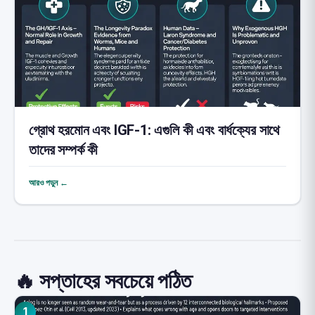
গ্রোথ হরমোন এবং IGF-1: এগুলি কী এবং বার্ধক্যের সাথে
তাদের সম্পর্ক কী
আরও পড়ুন ←
🔥 সপ্তাহের সবচেয়ে পঠিত
1