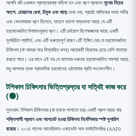
আপনি যদি একজন প্রাপ্তবয়স্ক মহিলা হন এবং ব্রণ প্রধানত
মুখের নিচের
অংশে: চোয়ালের রেখা, চিবুক এবং ঘাড়ে
দেখা দেয়, প্রায়ই মাসিকের সময় গভীর
এবং বেদনাদায়ক ব্রণ হিসেবে, তাহলে ভালো সম্ভাবনা আছে যে এটি
হরমোনজনিত উপাদানযুক্ত ব্রণ। এটি চর্মরোগ বিশেষজ্ঞদের কাছে একটি
সুপরিচিত প্যাটার্ন, এবং এটি গুরুত্বপূর্ণ কারণ এটি ইঙ্গিত দেয় যে হরমোনজনিত
চিকিৎসা (যা আমরা পরে বিস্তারিত বলব) আরেকটি ক্রিমের চেয়ে বেশি সাহায্য
করতে পারে। এর মানে এই নয় যে আপনার গুরুতর হরমোনজনিত সমস্যা আছে,
শুধু আপনার ত্বক স্বাভাবিক হরমোনের ওঠানামার প্রতি সংবেদনশীল।
টপিকাল চিকিৎসার ভিত্তিপ্রস্তর যা সত্যিই কাজ করে
(🟢)
সুসংবাদ: টপিকাল চিকিৎসার (যা ত্বকে লাগানো হয়) একটি গ্রুপ আছে যার
শক্তিশালী প্রমাণ এবং আপডেট হওয়া চিকিৎসা নির্দেশিকায় স্পষ্ট সুপারিশ
রয়েছে
। ২০২৪ সালের আমেরিকান একাডেমি অফ ডার্মাটোলজির (AAD)