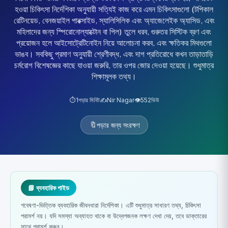
হওয়া চিকিৎসা নির্দেশিকা অনুযায়ী সত্যিই কাজ করে এমন চিকিৎসাগুলো (টপিকাল
রেটিনয়েড, বেনজয়াইল পারক্সাইড, স্যালিসিলিক এবং অ্যাজেলেইক অ্যাসিড, এবং
মহিলাদের জন্য স্পিরোনোল্যাক্টোন বা পিল) তুলে ধরব, গুরুতর সিস্টিক ব্রণ এবং
প্রয়োজন হলে আইসোট্রেটিনোইন নিয়ে আলোচনা করব, এবং ক্ষতিকর মিথগুলো
ভাঙব। সবকিছু প্রমাণ অনুযায়ী শ্রেণীবদ্ধ, এবং দাগ প্রতিরোধে কখন তাড়াতাড়ি
চর্মরোগ বিশেষজ্ঞের কাছে যাওয়া জরুরি, তার ওপর জোর দেওয়া হয়েছে। শুধুমাত্র
শিক্ষামূলক তথ্য।
⏱️
1
পড়ার মিনিট
✍️
Nir Nagar
👁️
552
ভিউ
🔖
পড়ার জন্য সংরক্ষণ
📘 ব্যবহারিক গাইড
গবেষণা-ভিত্তিক ব্যবহারিক জীবনধারা নির্দেশিকা। এটি শুধুমাত্র সাধারণ তথ্য, চিকিৎসা
পরামর্শ নয়। যদি সমস্যা অব্যাহত থাকে বা উদ্বেগজনক লক্ষণ দেখা দেয়, তবে ডাক্তারের
সাথে পরামর্শ করুন।