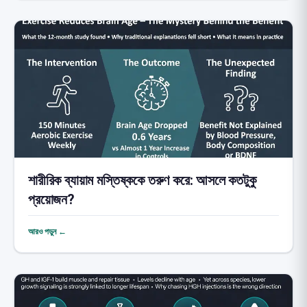
শারীরিক ব্যায়াম মস্তিষ্ককে তরুণ করে: আসলে কতটুকু
প্রয়োজন?
আরও পড়ুন ←