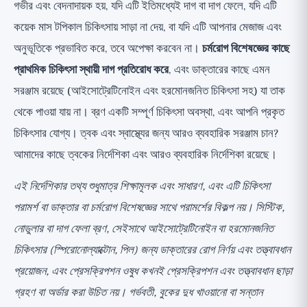
গভীর এবং বেদনাদায়ক হয়, যদি এটি ইতিমধ্যেই দাগ বা দাগ ফেলে, যদি এটি
কয়েক মাস টপিকাল চিকিৎসায় সাড়া না দেয়, বা যদি এটি আপনার মেজাজ এবং
অনুভূতিকে প্রভাবিত করে, তবে অপেক্ষা করবেন না।
চর্মরোগ বিশেষজ্ঞের কাছে
প্রাথমিক চিকিৎসা স্থায়ী দাগ প্রতিরোধ করে
, এবং ডাক্তারের কাছে এমন
সরঞ্জাম রয়েছে (আইসোট্রেটিনোইন এবং হরমোনজনিত চিকিৎসা সহ) যা তাক
থেকে পাওয়া যায় না। ব্রণ একটি সম্পূর্ণ চিকিৎসা অবস্থা, এবং আপনি প্রকৃত
চিকিৎসার যোগ্য। ত্বক এবং স্বাস্থ্যের জন্য আরও ব্যবহারিক সরঞ্জাম চান?
আমাদের কাছে
ত্বকের নির্দেশিকা
এবং
আরও ব্যবহারিক নির্দেশিকা
রয়েছে।
এই নির্দেশিকার তথ্য শুধুমাত্র শিক্ষামূলক এবং সাধারণ, এবং এটি চিকিৎসা
পরামর্শ বা ডাক্তার বা চর্মরোগ বিশেষজ্ঞের সাথে পরামর্শের বিকল্প নয়। সিস্টিক,
নোডুলার বা দাগ ফেলা ব্রণ, সেইসাথে আইসোট্রেটিনোইন বা হরমোনজনিত
চিকিৎসার (স্পিরোনোল্যাক্টোন, পিল) জন্য ডাক্তারের রোগ নির্ণয় এবং তত্ত্বাবধান
প্রয়োজন, এবং প্রেসক্রিপশন ওষুধ কখনই প্রেসক্রিপশন এবং তত্ত্বাবধান ছাড়া
গ্রহণ বা অর্ডার করা উচিত নয়। গর্ভবতী, বুকের দুধ খাওয়ানো বা সন্তান