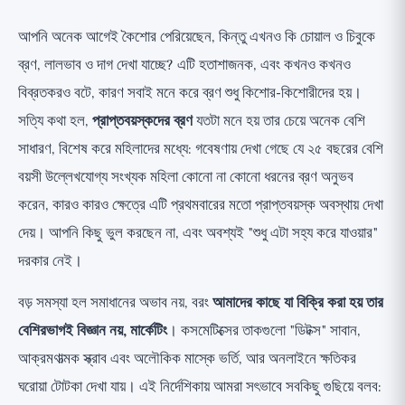
হরমোনজনিত প্যাটার্ন: মহিলাদের চোয়ালের রেখায় ব্রণ
আপনি অনেক আগেই কৈশোর পেরিয়েছেন, কিন্তু এখনও কি চোয়াল ও চিবুকে
টপিকাল চিকিৎসার ভিত্তিপ্রস্তর যা সত্যিই কাজ করে (🟢)
ব্রণ, লালভাব ও দাগ দেখা যাচ্ছে? এটি হতাশাজনক, এবং কখনও কখনও
কিভাবে ব্যবহার করবেন যাতে ত্বক শুষ্ক না হয়
বিব্রতকরও বটে, কারণ সবাই মনে করে ব্রণ শুধু কিশোর-কিশোরীদের হয়।
মহিলাদের হরমোনজনিত ব্রণ: ডাক্তারের মাধ্যমে বিকল্প (🟢)
সত্যি কথা হল,
প্রাপ্তবয়স্কদের ব্রণ
যতটা মনে হয় তার চেয়ে অনেক বেশি
খাদ্যাভ্যাস এবং জীবনযাত্রা: সত্যই কী জানা যায়, সৎভাবে
সাধারণ, বিশেষ করে মহিলাদের মধ্যে: গবেষণায় দেখা গেছে যে ২৫ বছরের বেশি
(🟡)
বয়সী উল্লেখযোগ্য সংখ্যক মহিলা কোনো না কোনো ধরনের ব্রণ অনুভব
করেন, কারও কারও ক্ষেত্রে এটি প্রথমবারের মতো প্রাপ্তবয়স্ক অবস্থায় দেখা
গুরুতর সিস্টিক ব্রণ এবং আইসোট্রেটিনোইন: সম্পূর্ণ সৎভাবে
(শুধুমাত্র চর্মরোগ বিশেষজ্ঞের মাধ্যমে)
দেয়। আপনি কিছু ভুল করছেন না, এবং অবশ্যই "শুধু এটা সহ্য করে যাওয়ার"
দরকার নেই।
মিথ যা বিশ্বাস করা বন্ধ করা উচিত (🔴)
সারসংক্ষেপ এবং কর্ম তালিকা
বড় সমস্যা হল সমাধানের অভাব নয়, বরং
আমাদের কাছে যা বিক্রি করা হয় তার
বেশিরভাগই বিজ্ঞান নয়, মার্কেটিং
। কসমেটিক্সের তাকগুলো "ডিটক্স" সাবান,
আক্রমণাত্মক স্ক্রাব এবং অলৌকিক মাস্কে ভর্তি, আর অনলাইনে ক্ষতিকর
ঘরোয়া টোটকা দেখা যায়। এই নির্দেশিকায় আমরা সৎভাবে সবকিছু গুছিয়ে বলব: