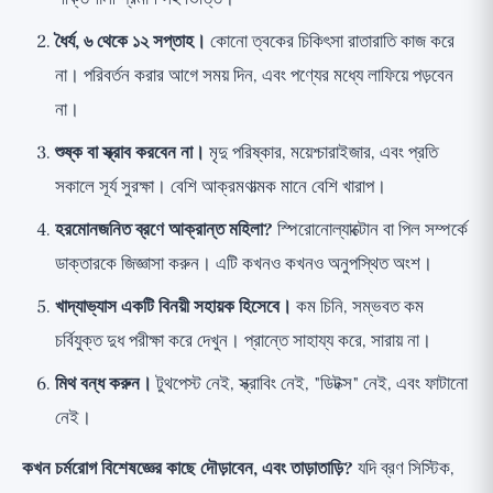
ধৈর্য, ৬ থেকে ১২ সপ্তাহ।
কোনো ত্বকের চিকিৎসা রাতারাতি কাজ করে
না। পরিবর্তন করার আগে সময় দিন, এবং পণ্যের মধ্যে লাফিয়ে পড়বেন
না।
শুষ্ক বা স্ক্রাব করবেন না।
মৃদু পরিষ্কার, ময়েশ্চারাইজার, এবং প্রতি
সকালে সূর্য সুরক্ষা। বেশি আক্রমণাত্মক মানে বেশি খারাপ।
হরমোনজনিত ব্রণে আক্রান্ত মহিলা?
স্পিরোনোল্যাক্টোন বা পিল সম্পর্কে
ডাক্তারকে জিজ্ঞাসা করুন। এটি কখনও কখনও অনুপস্থিত অংশ।
খাদ্যাভ্যাস একটি বিনয়ী সহায়ক হিসেবে।
কম চিনি, সম্ভবত কম
চর্বিযুক্ত দুধ পরীক্ষা করে দেখুন। প্রান্তে সাহায্য করে, সারায় না।
মিথ বন্ধ করুন।
টুথপেস্ট নেই, স্ক্রাবিং নেই, "ডিটক্স" নেই, এবং ফাটানো
নেই।
কখন চর্মরোগ বিশেষজ্ঞের কাছে দৌড়াবেন, এবং তাড়াতাড়ি?
যদি ব্রণ সিস্টিক,