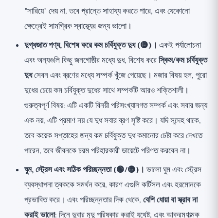
"সারিয়ে" দেয় না, তবে প্রান্তে সাহায্য করতে পারে, এবং যেকোনো
ক্ষেত্রেই সামগ্রিক স্বাস্থ্যের জন্য ভালো।
দুগ্ধজাত পণ্য, বিশেষ করে কম চর্বিযুক্ত দুধ (🟡)।
একই পর্যালোচনা
এবং অন্যগুলি কিছু জনগোষ্ঠীর মধ্যে দুধ, বিশেষ করে
স্কিম/কম চর্বিযুক্ত
দুধ
সেবন এবং ব্রণের মধ্যে সম্পর্ক খুঁজে পেয়েছে। মজার বিষয় হল, পুরো
দুধের চেয়ে কম চর্বিযুক্ত দুধের সাথে সম্পর্কটি আরও শক্তিশালী।
গুরুত্বপূর্ণ বিষয়: এটি একটি বিনয়ী পরিসংখ্যানগত সম্পর্ক এবং সবার জন্য
এক নয়, এটি প্রমাণ নয় যে দুধ সবার ব্রণ সৃষ্টি করে। যদি সন্দেহ থাকে,
তবে কয়েক সপ্তাহের জন্য কম চর্বিযুক্ত দুধ কমানোর চেষ্টা করে দেখতে
পারেন, তবে জীবনকে চরম পরিহারকারী ডায়েটে পরিণত করবেন না।
ঘুম, স্ট্রেস এবং সঠিক পরিচ্ছন্নতা (🟢/🟡)।
ভালো ঘুম এবং স্ট্রেস
ব্যবস্থাপনা ত্বককে সমর্থন করে, কারণ এগুলি কর্টিসল এবং হরমোনকে
প্রভাবিত করে। এবং পরিচ্ছন্নতার দিক থেকে,
বেশি ধোয়া বা স্ক্রাব না
করাই ভালো
: দিনে দুবার মৃদু পরিষ্কার করাই যথেষ্ট, এবং আক্রমণাত্মক