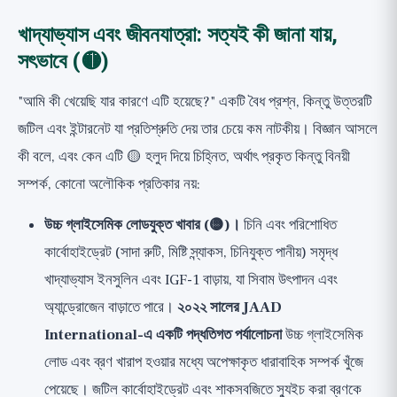
খাদ্যাভ্যাস এবং জীবনযাত্রা: সত্যই কী জানা যায়,
সৎভাবে (🟡)
"আমি কী খেয়েছি যার কারণে এটি হয়েছে?" একটি বৈধ প্রশ্ন, কিন্তু উত্তরটি
জটিল এবং ইন্টারনেট যা প্রতিশ্রুতি দেয় তার চেয়ে কম নাটকীয়। বিজ্ঞান আসলে
কী বলে, এবং কেন এটি 🟡 হলুদ দিয়ে চিহ্নিত, অর্থাৎ প্রকৃত কিন্তু বিনয়ী
সম্পর্ক, কোনো অলৌকিক প্রতিকার নয়:
উচ্চ গ্লাইসেমিক লোডযুক্ত খাবার (🟡)।
চিনি এবং পরিশোধিত
কার্বোহাইড্রেট (সাদা রুটি, মিষ্টি স্ন্যাকস, চিনিযুক্ত পানীয়) সমৃদ্ধ
খাদ্যাভ্যাস ইনসুলিন এবং IGF-1 বাড়ায়, যা সিবাম উৎপাদন এবং
অ্যান্ড্রোজেন বাড়াতে পারে।
২০২২ সালের JAAD
International-এ একটি পদ্ধতিগত পর্যালোচনা
উচ্চ গ্লাইসেমিক
লোড এবং ব্রণ খারাপ হওয়ার মধ্যে অপেক্ষাকৃত ধারাবাহিক সম্পর্ক খুঁজে
পেয়েছে। জটিল কার্বোহাইড্রেট এবং শাকসবজিতে স্যুইচ করা ব্রণকে