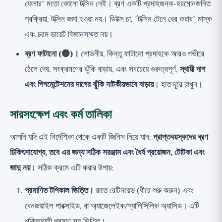
ফেলার" মতো কোনো টক্সিন নেই। ব্রণ একটি প্রদাহজনক-হরমোনজনিত
প্রক্রিয়া, টক্সিন জমা হওয়া নয়। ডিটক্স চা, "টক্সিন টেনে বের করার" মাস্ক
এবং চরম ডায়েট বিজ্ঞানসম্মত নয়।
ব্রণ ফাটানো (🔴)।
লোভনীয়, কিন্তু ফাটানো প্রদাহকে আরও গভীরে
ঠেলে দেয়, সংক্রমণের ঝুঁকি বাড়ায়, এবং সবচেয়ে গুরুত্বপূর্ণ,
স্থায়ী দাগ
এবং পিগমেন্টেশনের দাগের ঝুঁকি নাটকীয়ভাবে বাড়ায়
। হাত দূরে রাখুন।
সারসংক্ষেপ এবং কর্ম তালিকা
আপনি যদি এই নির্দেশিকা থেকে একটি জিনিস নিয়ে যান:
প্রাপ্তবয়স্কদের ব্রণ
চিকিৎসাযোগ্য, তবে এর জন্য সঠিক সরঞ্জাম এবং ধৈর্য প্রয়োজন, টোটকা এবং
জাদু নয়
। সঠিক ক্রমে এটি করার উপায়:
প্রমাণিত টপিকাল ভিত্তি।
রাতে রেটিনয়েড (ধীরে শুরু করুন) এবং
বেনজয়াইল পারক্সাইড, বা অ্যাজেলেইক/স্যালিসিলিক অ্যাসিড। এটি
শক্তিশালী প্রমাণ সহ ভিত্তি।