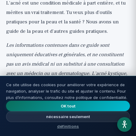
L'acné est une condition médicale à part entière, et tu
mérites un vrai traitement. Tu veux plus d'outils
pratiques pour la peau et la santé ? Nous avons un
guide de la peau
et
d'autres guides pratiques
.
Les informations contenues dans ce guide sont
uniquement éducatives et générales, et ne constituent
pas un avis médical ni un substitut à une consultation
avec un médecin ou un dermatologue. L'acné kystique,
nodulaire ou cicatricielle, ainsi que le traitement par
Ce site utilise des cookies pour améliorer votre expérience de
navigation, analyser le trafic du site et ajuster le contenu. Pour
isotrétinoïne ou par traitements hormonaux
plus d’informations, consultez notre politique de confidentialité.
(spironolactone, pilule), nécessitent un diagnostic et un
OK tout
suivi médical, et il ne faut jamais prendre de
nécessaire seulement
médicaments sur ordonnance ou les commander sans
définitions
ordonnance et sans surveillance. Les femmes enceintes,