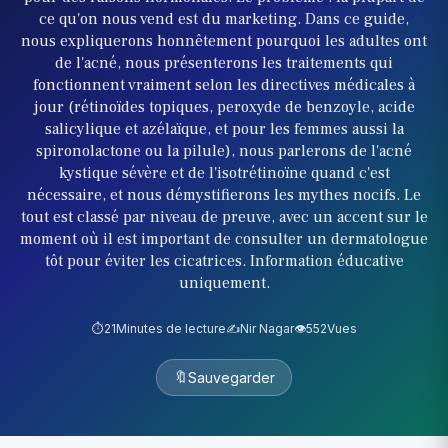
ce qu'on nous vend est du marketing. Dans ce guide,
nous expliquerons honnêtement pourquoi les adultes ont
de l'acné, nous présenterons les traitements qui
fonctionnent vraiment selon les directives médicales à
jour (rétinoïdes topiques, peroxyde de benzoyle, acide
salicylique et azélaïque, et pour les femmes aussi la
spironolactone ou la pilule), nous parlerons de l'acné
kystique sévère et de l'isotrétinoïne quand c'est
nécessaire, et nous démystifierons les mythes nocifs. Le
tout est classé par niveau de preuve, avec un accent sur le
moment où il est important de consulter un dermatologue
tôt pour éviter les cicatrices. Information éducative
uniquement.
⏱️
21
Minutes de lecture
✍️
Nir Nagar
👁️
552
Vues
🔖
Sauvegarder