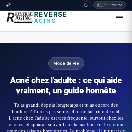
דלג לתוכן הראשי
🧬
🇫🇷
Français
REVERSE
AGING
Mode de vie
Acné chez l'adulte : ce qui aide
vraiment, un guide honnête
Tu as grandi depuis longtemps et tu as encore des
boutons ? Tu n'es pas seule, et tu ne fais rien de mal.
L'acné chez l'adulte est très fréquente, surtout chez les
femmes, et apparaît souvent sur la mâchoire et le menton
pour des raisons hormonales. Le problème : la plupart de