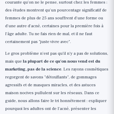
courante qu'on ne le pense, surtout chez les femmes :
Alimentation et mode de vie : ce qui est
des études montrent qu'un pourcentage significatif de
vraiment connu, honnêtement (🟡)
femmes de plus de 25 ans souffrent d'une forme ou
Acné kystique sévère et isotrétinoïne : en
d'une autre d'acné, certaines pour la première fois à
toute honnêteté (uniquement sous contrôle
l'âge adulte. Tu ne fais rien de mal, et il ne faut
dermatologique)
certainement pas "juste vivre avec".
Mythes auxquels il faut cesser de croire
Le gros problème n'est pas qu'il n'y a pas de solutions,
(🔴)
mais que
la plupart de ce qu'on nous vend est du
En résumé et liste d'actions
marketing, pas de la science
. Les rayons cosmétiques
regorgent de savons "détoxifiants", de gommages
agressifs et de masques miracles, et des astuces
maison nocives pullulent sur les réseaux. Dans ce
guide, nous allons faire le tri honnêtement : expliquer
pourquoi les adultes ont de l'acné, présenter les