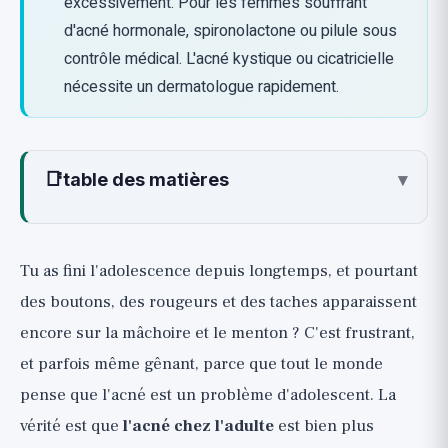
excessivement. Pour les femmes souffrant
d'acné hormonale, spironolactone ou pilule sous
contrôle médical. L'acné kystique ou cicatricielle
nécessite un dermatologue rapidement.
📑
table des matières
▾
Pourquoi les adultes ont-ils de l'acné ?
Le schéma hormonal : l'acné sur la mâchoire
Tu as fini l'adolescence depuis longtemps, et pourtant
chez les femmes
des boutons, des rougeurs et des taches apparaissent
Les bases topiques qui fonctionnent
encore sur la mâchoire et le menton ? C'est frustrant,
vraiment (🟢)
et parfois même gênant, parce que tout le monde
Comment utiliser sans dessécher la peau
pense que l'acné est un problème d'adolescent. La
Acné hormonale chez la femme : options
vérité est que
l'acné chez l'adulte
est bien plus
sous contrôle médical (🟢)