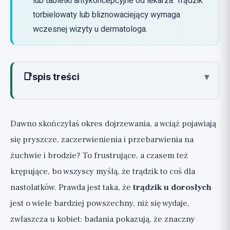
lub tabletki antykoncepcyjne od lekarza. Trądzik
torbielowaty lub bliznowaciejący wymaga
wczesnej wizyty u dermatologa.
📑
spis treści
▾
Dlaczego dorośli dostają trądziku?
Wzorzec hormonalny: trądzik wzdłuż linii
Dawno skończyłaś okres dojrzewania, a wciąż pojawiają
żuchwy u kobiet
się pryszcze, zaczerwienienia i przebarwienia na
Podstawowe metody miejscowe, które
żuchwie i brodzie? To frustrujące, a czasem też
naprawdę działają (🟢)
krępujące, bo wszyscy myślą, że trądzik to coś dla
Jak używać, nie przesuszając skóry
nastolatków. Prawda jest taka, że
trądzik u dorosłych
Trądzik hormonalny u kobiet: opcje od
jest o wiele bardziej powszechny, niż się wydaje,
lekarza (🟢)
zwłaszcza u kobiet: badania pokazują, że znaczny
Dieta i styl życia: co naprawdę wiadomo,