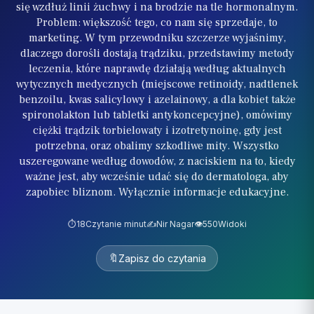
się wzdłuż linii żuchwy i na brodzie na tle hormonalnym.
Problem: większość tego, co nam się sprzedaje, to
marketing. W tym przewodniku szczerze wyjaśnimy,
dlaczego dorośli dostają trądziku, przedstawimy metody
leczenia, które naprawdę działają według aktualnych
wytycznych medycznych (miejscowe retinoidy, nadtlenek
benzoilu, kwas salicylowy i azelainowy, a dla kobiet także
spironolakton lub tabletki antykoncepcyjne), omówimy
ciężki trądzik torbielowaty i izotretynoinę, gdy jest
potrzebna, oraz obalimy szkodliwe mity. Wszystko
uszeregowane według dowodów, z naciskiem na to, kiedy
ważne jest, aby wcześnie udać się do dermatologa, aby
zapobiec bliznom. Wyłącznie informacje edukacyjne.
⏱️
18
Czytanie minut
✍️
Nir Nagar
👁️
550
Widoki
🔖
Zapisz do czytania