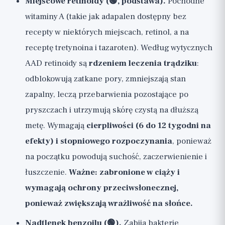
Miejscowe retinoidy (🟢, podstawa).
Pochodne
witaminy A (takie jak adapalen dostępny bez
recepty w niektórych miejscach, retinol, a na
receptę tretynoina i tazaroten). Według wytycznych
AAD retinoidy są
rdzeniem leczenia trądziku
:
odblokowują zatkane pory, zmniejszają stan
zapalny, leczą przebarwienia pozostające po
pryszczach i utrzymują skórę czystą na dłuższą
metę. Wymagają
cierpliwości (6 do 12 tygodni na
efekty) i stopniowego rozpoczynania
, ponieważ
na początku powodują suchość, zaczerwienienie i
łuszczenie.
Ważne: zabronione w ciąży i
wymagają ochrony przeciwsłonecznej,
ponieważ zwiększają wrażliwość na słońce.
Nadtlenek benzoilu (🟢).
Zabija bakterie