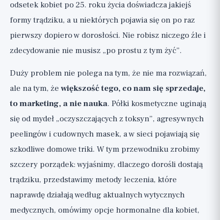
odsetek kobiet po 25. roku życia doświadcza jakiejś
szczerze (🟡)
formy trądziku, a u niektórych pojawia się on po raz
Ciężki trądzik torbielowaty i izotretynoina:
pierwszy dopiero w dorosłości. Nie robisz niczego źle i
cała prawda (tylko przez dermatologa)
zdecydowanie nie musisz „po prostu z tym żyć”.
Mity, w które należy przestać wierzyć
Duży problem nie polega na tym, że nie ma rozwiązań,
(🔴)
ale na tym, że
większość tego, co nam się sprzedaje,
Podsumowanie i lista działań
to marketing, a nie nauka
. Półki kosmetyczne uginają
się od mydeł „oczyszczających z toksyn”, agresywnych
peelingów i cudownych masek, a w sieci pojawiają się
szkodliwe domowe triki. W tym przewodniku zrobimy
szczery porządek: wyjaśnimy, dlaczego dorośli dostają
trądziku, przedstawimy metody leczenia, które
naprawdę działają według aktualnych wytycznych
medycznych, omówimy opcje hormonalne dla kobiet,