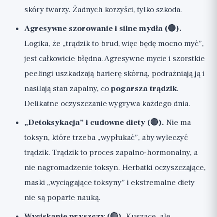
skóry twarzy. Żadnych korzyści, tylko szkoda.
Agresywne szorowanie i silne mydła (🔴).
Logika, że „trądzik to brud, więc będę mocno myć”,
jest całkowicie błędna. Agresywne mycie i szorstkie
peelingi uszkadzają barierę skórną, podrażniają ją i
nasilają stan zapalny, co
pogarsza trądzik
.
Delikatne oczyszczanie wygrywa każdego dnia.
„Detoksykacja” i cudowne diety (🔴).
Nie ma
toksyn, które trzeba „wypłukać”, aby wyleczyć
trądzik. Trądzik to proces zapalno-hormonalny, a
nie nagromadzenie toksyn. Herbatki oczyszczające,
maski „wyciągające toksyny” i ekstremalne diety
nie są poparte nauką.
Wyciskanie pryszczy (🔴).
Kuszące, ale