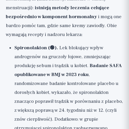
menstruacji):
istnieją metody leczenia celujące
bezpośrednio w komponent hormonalny
i mogą one
bardzo pomóc tam, gdzie same kremy zawiodły. Obie
wymagają recepty i nadzoru lekarza:
Spironolakton (🟢).
Lek blokujący wpływ
androgenów na gruczoły łojowe, zmniejszając
produkcję sebum i trądzik u kobiet.
Badanie SAFA
opublikowane w BMJ w 2023 roku
,
randomizowane badanie kontrolowane placebo u
dorosłych kobiet, wykazało, że spironolakton
znacząco poprawił trądzik w porównaniu z placebo,
z większą poprawą w 24. tygodniu niż w 12. (czyli
znów cierpliwość). Dodatkowo: w grupie
otrzymującej spironolakton zaobserwowano