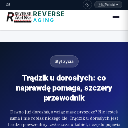
דלג לתוכן הראשי
🧬
🇵🇱
Polski
REVERSE
AGING
Styl życia
Trądzik u dorosłych: co
naprawdę pomaga, szczery
przewodnik
Dawno już dorosłaś, a wciąż masz pryszcze? Nie jesteś
sama i nie robisz niczego źle. Trądzik u dorosłych jest
bardzo powszechny, zwłaszcza u kobiet, i często pojawia