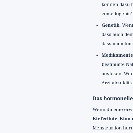
können dazu b
comedogenic" 
Genetik.
Wenn 
dass auch dein
dass manchmal 
Medikamente 
bestimmte Na
auslösen. Wenn
Arzt abzuklär
Das hormonelle
Wenn du eine erwa
Kieferlinie, Kinn
Menstruation heru