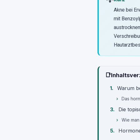
Akne bei Er
mit Benzoyl
austrocknen.
Verschreibu
Hautarztbes
📑
Inhaltsver
Warum b
Das horm
Die topis
Wie man 
Hormonel