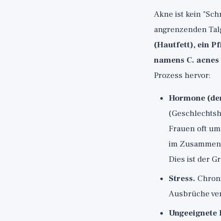
Akne ist kein "Sch
angrenzenden Tal
(Hautfett), ein P
namens C. acnes
Prozess hervor:
Hormone (der
(Geschlechtsh
Frauen oft um
im Zusammenha
Dies ist der G
Stress.
Chroni
Ausbrüche vers
Ungeeignete 