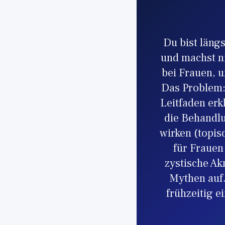
Du bist läng
und machst ni
bei Frauen, u
Das Problem: 
Leitfaden erk
die Behandlu
wirken (topis
für Frauen
zystische Ak
Mythen auf.
frühzeitig 