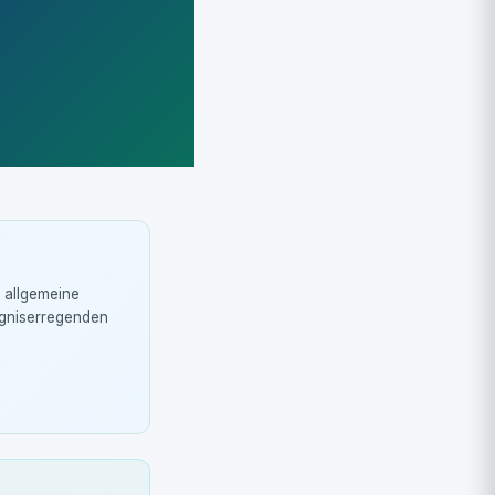
r allgemeine
rgniserregenden