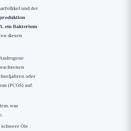
arfollikel und der
produktion
ft, ein Bakterium
ren diesen
 Androgene
erwachsenen
chseljahren oder
om (PCOS) auf.
tem, was
e.
 schwere Öle