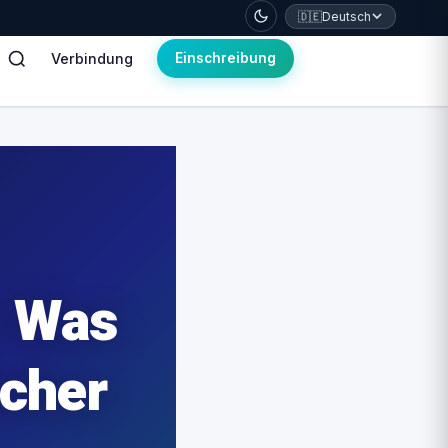
🇩🇪
Deutsch
Verbindung
Einschreibung
: Was
icher