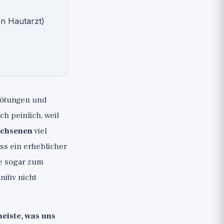
en Hautarzt)
 Rötungen und
h peinlich, weil
achsenen
viel
ss ein erheblicher
he sogar zum
itiv nicht
eiste, was uns