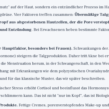
mutz" auf der Haut, sondern ein entzündlicher Prozess im Ha
gdrüse. Vier Faktoren treffen zusammen:
Übermäßige Talg
fropf aus abgestorbenen Hautzellen, der die Pore verstop
 und Entzündung
. Bei Erwachsenen heben bestimmte Fakto
 Hauptfaktor, besonders bei Frauen).
Schwankungen der
ormone) steigern die Talgproduktion. Daher tritt Akne bei 
 die Menstruation herum, in der Schwangerschaft, in den We
ng mit Erkrankungen wie dem polyzystischen Ovarialsyndr
rund für das klassische Muster, das wir später beschreiben.
scher Stress erhöht Cortisol und beeinflusst das Hormonsys
chlimmern kann. Das ist nicht "nur im Kopf", das ist Biologi
Produkte.
Fettige Cremes, porenverstopfendes Make-up und