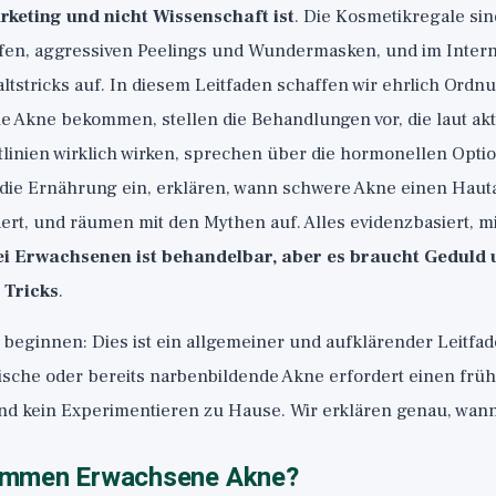
rketing und nicht Wissenschaft ist
. Die Kosmetikregale sind
ifen, aggressiven Peelings und Wundermasken, und im Inter
tstricks auf. In diesem Leitfaden schaffen wir ehrlich Ordnu
Akne bekommen, stellen die Behandlungen vor, die laut ak
tlinien wirklich wirken, sprechen über die hormonellen Opti
 die Ernährung ein, erklären, wann schwere Akne einen Haut
ert, und räumen mit den Mythen auf. Alles evidenzbasiert, mi
i Erwachsenen ist behandelbar, aber es braucht Geduld u
 Tricks
.
 beginnen: Dies ist ein allgemeiner und aufklärender Leitfa
ische oder bereits narbenbildende Akne erfordert einen früh
d kein Experimentieren zu Hause. Wir erklären genau, wann,
mmen Erwachsene Akne?