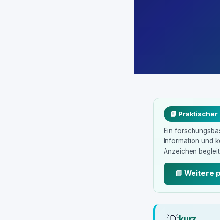
📘 Praktischer
Ein forschungsbasi
Information und 
Anzeichen begleite
📘 Weitere 
💡
kurz