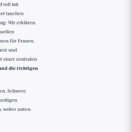
 voll mit
net tauchen
ng: Wir erklären,
tuellen
onen für Frauen,
arzt und
t einer zentralen
nd die richtigen
den. Schwere
zeitigen
 weiter unten.