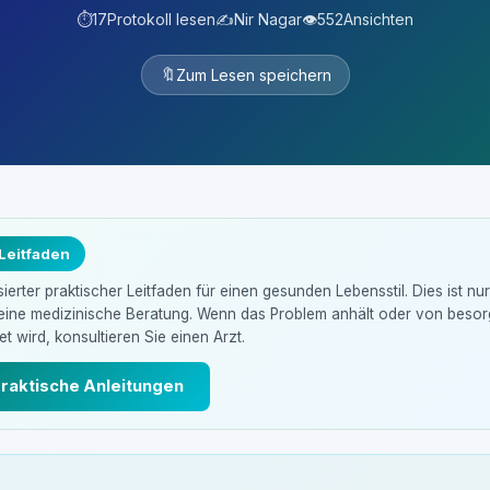
⏱️
17
Protokoll lesen
✍️
Nir Nagar
👁️
552
Ansichten
🔖
Zum Lesen speichern
 Leitfaden
erter praktischer Leitfaden für einen gesunden Lebensstil. Dies ist nu
keine medizinische Beratung. Wenn das Problem anhält oder von beso
t wird, konsultieren Sie einen Arzt.
praktische Anleitungen