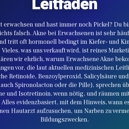
Leitfaden
st erwachsen und hast immer noch Pickel? Du bist
chts falsch. Akne bei Erwachsenen ist sehr häu
nd tritt oft hormonell bedingt im Kiefer- und Ki
Vieles, was uns verkauft wird, ist reines Market
lären wir ehrlich, warum Erwachsene Akne bek
ngen vor, die laut aktuellen medizinischen Leitli
che Retinoide, Benzoylperoxid, Salicylsäure und
 auch Spironolacton oder die Pille), sprechen ü
ne und Isotretinoin, wenn nötig, und räumen mi
 Alles evidenzbasiert, mit dem Hinweis, wann es 
einen Hautarzt aufzusuchen, um Narben zu verme
Bildungszwecken.