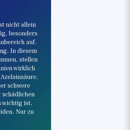
 nicht allein
fig, besonders
nnbereich auf.
ing. In diesem
ommen, stellen
nien wirklich
 Azelainsäure,
ber schwere
t schädlichen
wichtig ist,
iden. Nur zu