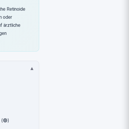
che Retinoide
n oder
f ärztliche
igen
▾
 (🟢)