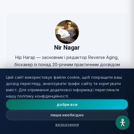
Nir Nagar
Нір Нагар — засновник і редактор Reverse Aging,
біохакер із понад 20-річним практичним досвідом
у дослідженнях довголіття, добавок та
Цей сайт використовує файли cookie, щоб покращити ваш
оптимізації здоров'я. Він глибоко вивчає кожну
досвід перегляду, аналізувати трафік сайту та коригувати
тему перед публікацією, чесно оцінює силу
вміст. Для отримання додаткової інформації перегляньте
доказів і в кожній статті посилається на
нашу політику конфіденційності.
оригінальні дослідження.
добре все
Full profile ↗
лише необхідно
визначення