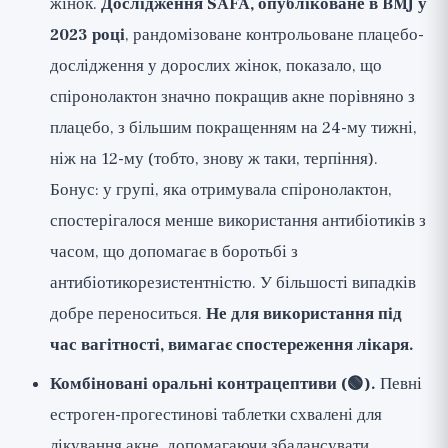
жінок.
Дослідження SAFA, опубліковане в BMJ у
2023 році
, рандомізоване контрольоване плацебо-
дослідження у дорослих жінок, показало, що
спіронолактон значно покращив акне порівняно з
плацебо, з більшим покращенням на 24-му тижні,
ніж на 12-му (тобто, знову ж таки, терпіння).
Бонус: у групі, яка отримувала спіронолактон,
спостерігалося менше використання антибіотиків з
часом, що допомагає в боротьбі з
антибіотикорезистентністю. У більшості випадків
добре переноситься.
Не для використання під
час вагітності, вимагає спостереження лікаря.
Комбіновані оральні контрацептиви (🟢).
Певні
естроген-прогестинові таблетки схвалені для
лікування акне, допомагаючи збалансувати