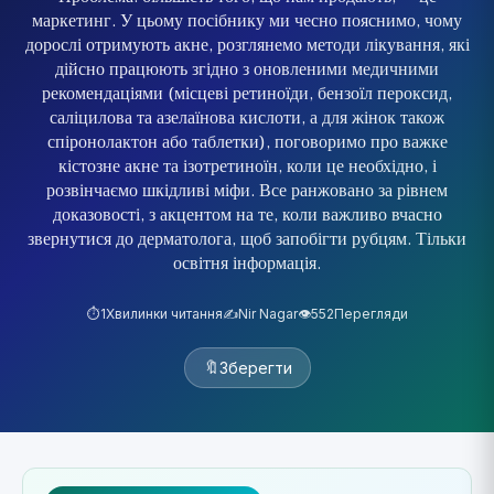
маркетинг. У цьому посібнику ми чесно пояснимо, чому
дорослі отримують акне, розглянемо методи лікування, які
дійсно працюють згідно з оновленими медичними
рекомендаціями (місцеві ретиноїди, бензоїл пероксид,
саліцилова та азелаїнова кислоти, а для жінок також
спіронолактон або таблетки), поговоримо про важке
кістозне акне та ізотретиноїн, коли це необхідно, і
розвінчаємо шкідливі міфи. Все ранжовано за рівнем
доказовості, з акцентом на те, коли важливо вчасно
звернутися до дерматолога, щоб запобігти рубцям. Тільки
освітня інформація.
⏱️
1
Хвилинки читання
✍️
Nir Nagar
👁️
552
Перегляди
🔖
Зберегти