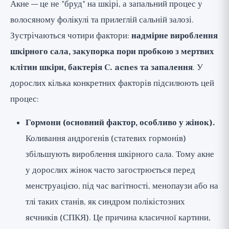
Акне — це не "бруд" на шкірі, а запальний процес у
волосяному фолікулі та прилеглій сальній залозі.
Зустрічаються чотири фактори:
надмірне вироблення
шкірного сала, закупорка пори пробкою з мертвих
клітин шкіри, бактерія C. acnes та запалення
. У
дорослих кілька конкретних факторів підсилюють цей
процес:
Гормони (основний фактор, особливо у жінок).
Коливання андрогенів (статевих гормонів)
збільшують вироблення шкірного сала. Тому акне
у дорослих жінок часто загострюється перед
менструацією, під час вагітності, менопаузи або на
тлі таких станів, як синдром полікістозних
яєчників (СПКЯ). Це причина класичної картини,