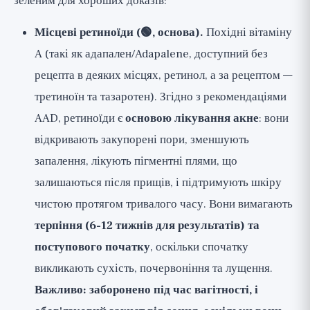
зеленим для хороших доказів:
Місцеві ретиноїди (🟢, основа).
Похідні вітаміну
A (такі як адапален/Adapalene, доступний без
рецепта в деяких місцях, ретинол, а за рецептом —
третиноїн та тазаротен). Згідно з рекомендаціями
AAD, ретиноїди є
основою лікування акне
: вони
відкривають закупорені пори, зменшують
запалення, лікують пігментні плями, що
залишаються після прищів, і підтримують шкіру
чистою протягом тривалого часу. Вони вимагають
терпіння (6-12 тижнів для результатів) та
поступового початку
, оскільки спочатку
викликають сухість, почервоніння та лущення.
Важливо: заборонено під час вагітності, і