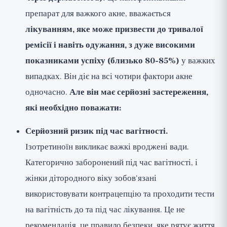
препарат для важкого акне, вважається
лікуванням, яке може призвести до тривалої
ремісії і навіть одужання, з дуже високими
показниками успіху (близько 80-85%)
у важких
випадках. Він діє на всі чотири фактори акне
одночасно.
Але він має серйозні застереження,
які необхідно поважати:
Серйозний ризик під час вагітності.
Ізотретиноїн викликає важкі вроджені вади.
Категорично заборонений під час вагітності, і
жінки дітородного віку зобов'язані
використовувати контрацепцію та проходити тести
на вагітність до та під час лікування. Це не
рекомендація, це правило безпеки, яке рятує життя.