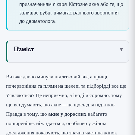
призначенням лікаря. Кістозне акне або те, що
залишає рубці, вимагає раннього звернення
до дерматолога.
📑
зміст
▾
Чому дорослі отримують акне?
Гормональна картина: акне на лінії щелепи
Ви вже давно минули підлітковий вік, а прищі,
у жінок
почервоніння та плями на щелепі та підборідді все ще
Основні місцеві засоби, які дійсно
з'являються? Це неприємно, а іноді й соромно, тому
працюють (🟢)
що всі думають, що акне — це щось для підлітків.
Як використовувати, не пересушуючи
Правда в тому, що
акне у дорослих
набагато
шкіру
поширеніше, ніж здається, особливо у жінок:
Гормональне акне у жінок: варіанти
дослідження показують, що значна частина жінок
через лікаря (🟢)