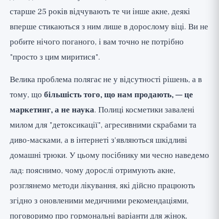
старше 25 років відчувають те чи інше акне, деякі
Дієта та спосіб життя: що дійсно
вперше стикаються з ним лише в дорослому віці. Ви не
відомо, чесно (🟡)
робите нічого поганого, і вам точно не потрібно
Важке кістозне акне та ізотретиноїн:
"просто з цим миритися".
повна чесність (тільки через дерматолога)
Міфи, в які варто перестати вірити (🔴)
Велика проблема полягає не у відсутності рішень, а в
тому, що
більшість того, що нам продають, — це
Підсумок та список дій
маркетинг, а не наука
. Полиці косметики завалені
милом для "детоксикації", агресивними скрабами та
диво-масками, а в інтернеті з'являються шкідливі
домашні трюки. У цьому посібнику ми чесно наведемо
лад: пояснимо, чому дорослі отримують акне,
розглянемо методи лікування, які дійсно працюють
згідно з оновленими медичними рекомендаціями,
поговоримо про гормональні варіанти для жінок,