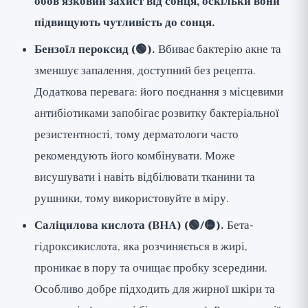
обов'язковий захист від сонця, оскільки вони
підвищують чутливість до сонця.
Бензоїл пероксид (🟢).
Вбиває бактерію акне та
зменшує запалення, доступний без рецепта.
Додаткова перевага: його поєднання з місцевими
антибіотиками запобігає розвитку бактеріальної
резистентності, тому дерматологи часто
рекомендують його комбінувати. Може
висушувати і навіть відбілювати тканини та
рушники, тому використовуйте в міру.
Саліцилова кислота (BHA) (🟢/🟡).
Бета-
гідроксикислота, яка розчиняється в жирі,
проникає в пору та очищає пробку зсередини.
Особливо добре підходить для жирної шкіри та