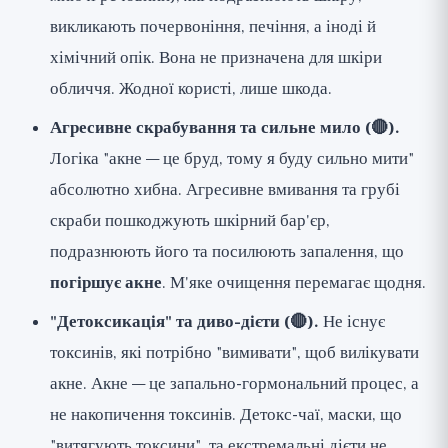
викликають почервоніння, печіння, а іноді й
хімічний опік. Вона не призначена для шкіри
обличчя. Жодної користі, лише шкода.
Агресивне скрабування та сильне мило (🔴).
Логіка "акне — це бруд, тому я буду сильно мити"
абсолютно хибна. Агресивне вмивання та грубі
скраби пошкоджують шкірний бар'єр,
подразнюють його та посилюють запалення, що
погіршує акне
. М'яке очищення перемагає щодня.
"Детоксикація" та диво-дієти (🔴).
Не існує
токсинів, які потрібно "вимивати", щоб вилікувати
акне. Акне — це запально-гормональний процес, а
не накопичення токсинів. Детокс-чаї, маски, що
"витягують токсини", та екстремальні дієти не