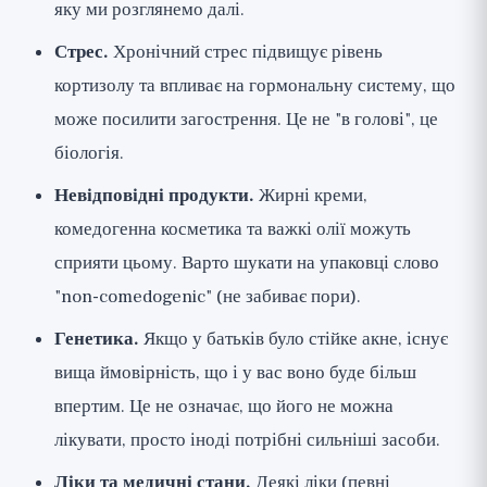
яку ми розглянемо далі.
Стрес.
Хронічний стрес підвищує рівень
кортизолу та впливає на гормональну систему, що
може посилити загострення. Це не "в голові", це
біологія.
Невідповідні продукти.
Жирні креми,
комедогенна косметика та важкі олії можуть
сприяти цьому. Варто шукати на упаковці слово
"non-comedogenic" (не забиває пори).
Генетика.
Якщо у батьків було стійке акне, існує
вища ймовірність, що і у вас воно буде більш
впертим. Це не означає, що його не можна
лікувати, просто іноді потрібні сильніші засоби.
Ліки та медичні стани.
Деякі ліки (певні