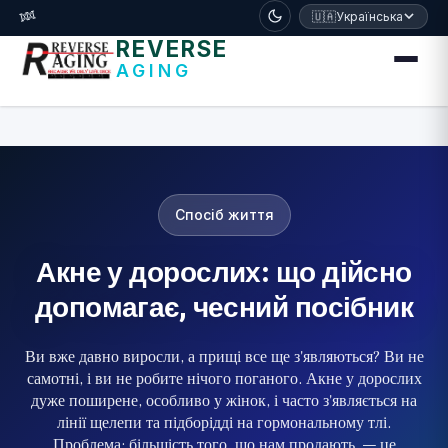
דלג לתוכן הראשי
🧬
🇺🇦
Українська
REVERSE
AGING
Спосіб життя
Акне у дорослих: що дійсно
допомагає, чесний посібник
Ви вже давно виросли, а прищі все ще з'являються? Ви не
самотні, і ви не робите нічого поганого. Акне у дорослих
дуже поширене, особливо у жінок, і часто з'являється на
лінії щелепи та підборідді на гормональному тлі.
Проблема: більшість того, що нам продають, — це