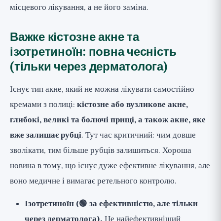
місцевого лікування, а не його заміна.
Важке кістозне акне та
ізотретиноїн: повна чесність
(тільки через дерматолога)
Існує тип акне, який не можна лікувати самостійно
кремами з полиці:
кістозне або вузликове акне,
глибокі, великі та болючі прищі, а також акне, яке
вже залишає рубці
. Тут час критичний: чим довше
зволікати, тим більше рубців залишиться. Хороша
новина в тому, що існує дуже ефективне лікування, але
воно медичне і вимагає ретельного контролю.
Ізотретиноїн (🟢 за ефективністю, але тільки
через дерматолога).
Це найефективніший