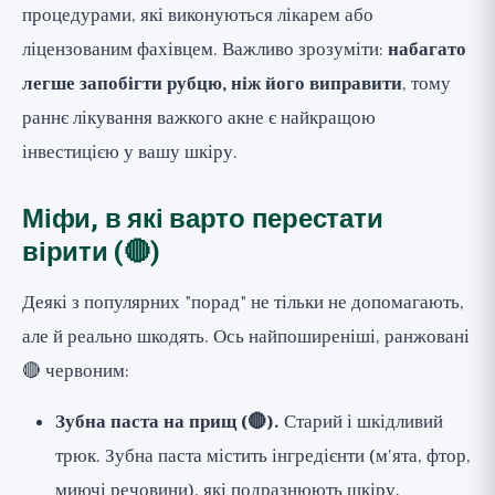
процедурами, які виконуються лікарем або
ліцензованим фахівцем. Важливо зрозуміти:
набагато
легше запобігти рубцю, ніж його виправити
, тому
раннє лікування важкого акне є найкращою
інвестицією у вашу шкіру.
Міфи, в які варто перестати
вірити (🔴)
Деякі з популярних "порад" не тільки не допомагають,
але й реально шкодять. Ось найпоширеніші, ранжовані
🔴 червоним:
Зубна паста на прищ (🔴).
Старий і шкідливий
трюк. Зубна паста містить інгредієнти (м'ята, фтор,
миючі речовини), які подразнюють шкіру,