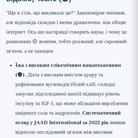
"Що я з'їла, що викликало це?" Закономірне питання,
але відповідь складна і менш драматична, ніж обіцяє
інтернет. Ось що насправді говорить наука, і чому це
ранжовано 🟡 жовтим, тобто реальний, але скромний
зв'язок, а не панацея:
Їжа з високим глікемічним навантаженням
(🟡).
Дієта з високим вмістом цукру та
рафінованих вуглеводів (білий хліб, солодкі
закуски, підсолоджені напої) підвищує рівень
інсуліну та IGF-1, що може збільшити вироблення
шкірного сала та андрогенів.
Систематичний
огляд у JAAD International за 2022 рік
виявив
відносно послідовний зв'язок між високим