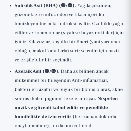
Salisilik Asit (BHA) (🟢/🟡).
Yağda çözünen,
gözeneklere nüfuz eden ve tıkacı içeriden
temizleyen bir beta-hidroksi asittir. Özellikle yağlı
ciltler ve komedonlar (siyah ve beyaz noktalar) için
iyidir. Kılavuzlar, koşullu bir öneri (yani yardımcı
olduğu, makul kanıtlarla) verir ve rutin için nazik
ve erişilebilir bir seçimdir.
Azelaik Asit (🟢/🟡).
Daha az bilinen ancak
mükemmel bir bileşendir: Anti-inflamatuar,
bakterileri azaltır ve büyük bir bonus olarak, akne
sonrası kalan pigment lekelerini açar.
Nispeten
nazik ve güvenli kabul edilir ve genellikle
hamilelikte de izin verilir
(her zaman doktorla
onaylanmalıdır), bu da onu retinoid