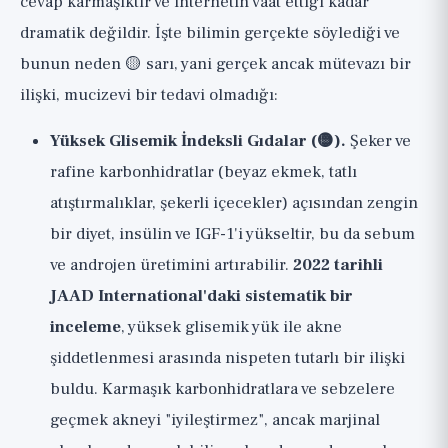
cevap karmaşıktır ve internetin vaat ettiği kadar
dramatik değildir. İşte bilimin gerçekte söylediği ve
bunun neden 🟡 sarı, yani gerçek ancak mütevazı bir
ilişki, mucizevi bir tedavi olmadığı:
Yüksek Glisemik İndeksli Gıdalar (🟡).
Şeker ve
rafine karbonhidratlar (beyaz ekmek, tatlı
atıştırmalıklar, şekerli içecekler) açısından zengin
bir diyet, insülin ve IGF-1'i yükseltir, bu da sebum
ve androjen üretimini artırabilir.
2022 tarihli
JAAD International'daki sistematik bir
inceleme
, yüksek glisemik yük ile akne
şiddetlenmesi arasında nispeten tutarlı bir ilişki
buldu. Karmaşık karbonhidratlara ve sebzelere
geçmek akneyi "iyileştirmez", ancak marjinal