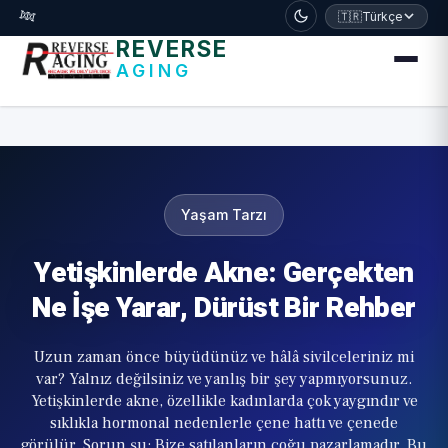
דלג לתוכן הראשי
🧬
🇹🇷
Türkçe
REVERSE
AGING
Yaşam Tarzı
Yetişkinlerde Akne: Gerçekten
Ne İşe Yarar, Dürüst Bir Rehber
Uzun zaman önce büyüdünüz ve hâlâ sivilceleriniz mi
var? Yalnız değilsiniz ve yanlış bir şey yapmıyorsunuz.
Yetişkinlerde akne, özellikle kadınlarda çok yaygındır ve
sıklıkla hormonal nedenlerle çene hattı ve çenede
görülür. Sorun şu: Bize satılanların çoğu pazarlamadır. Bu