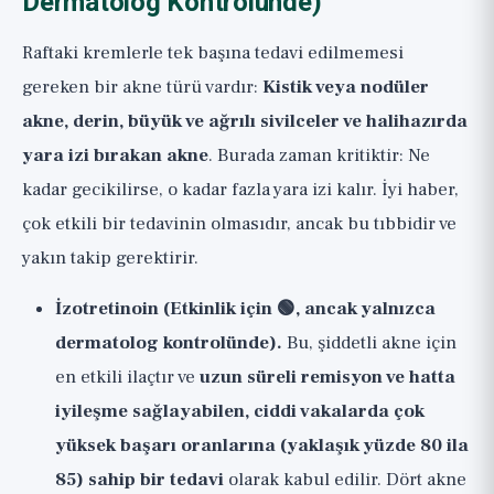
Dermatolog Kontrolünde)
Raftaki kremlerle tek başına tedavi edilmemesi
gereken bir akne türü vardır:
Kistik veya nodüler
akne, derin, büyük ve ağrılı sivilceler ve halihazırda
yara izi bırakan akne
. Burada zaman kritiktir: Ne
kadar gecikilirse, o kadar fazla yara izi kalır. İyi haber,
çok etkili bir tedavinin olmasıdır, ancak bu tıbbidir ve
yakın takip gerektirir.
İzotretinoin (Etkinlik için 🟢, ancak yalnızca
dermatolog kontrolünde).
Bu, şiddetli akne için
en etkili ilaçtır ve
uzun süreli remisyon ve hatta
iyileşme sağlayabilen, ciddi vakalarda çok
yüksek başarı oranlarına (yaklaşık yüzde 80 ila
85) sahip bir tedavi
olarak kabul edilir. Dört akne