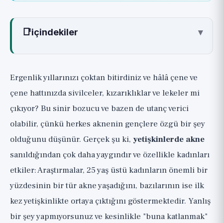
📑
içindekiler
▾
Yetişkinler Neden Akne Olur?
Hormonal Model: Kadınlarda Çene Hattı Aknesi
Ergenlik yıllarınızı çoktan bitirdiniz ve hâlâ çene ve
Gerçekten İşe Yarayan Temel Topikal
çene hattınızda sivilceler, kızarıklıklar ve lekeler mi
Tedaviler (🟢)
çıkıyor? Bu sinir bozucu ve bazen de utanç verici
Cildi Kurutmadan Nasıl Kullanılır
olabilir, çünkü herkes aknenin gençlere özgü bir şey
Kadınlarda Hormonal Akne: Doktor
olduğunu düşünür. Gerçek şu ki,
yetişkinlerde akne
Kontrolünde Seçenekler (🟢)
sanıldığından çok daha yaygındır ve özellikle kadınları
Beslenme ve Yaşam Tarzı: Dürüstçe,
etkiler: Araştırmalar, 25 yaş üstü kadınların önemli bir
Gerçekte Ne Biliniyor (🟡)
yüzdesinin bir tür akne yaşadığını, bazılarının ise ilk
Şiddetli Kistik Akne ve İzotretinoin:
kez yetişkinlikte ortaya çıktığını göstermektedir. Yanlış
Tamamen Dürüstçe (Yalnızca Dermatolog
bir şey yapmıyorsunuz ve kesinlikle "buna katlanmak"