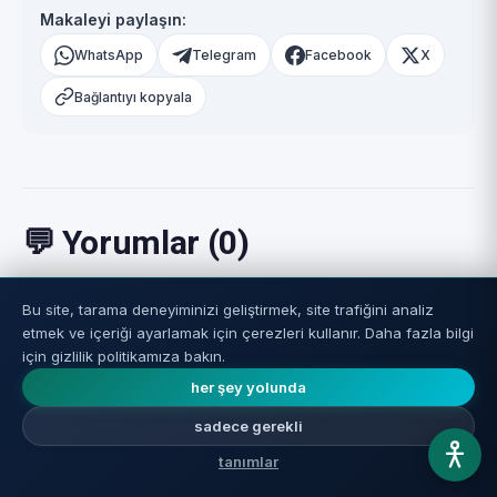
Makaleyi paylaşın:
WhatsApp
Telegram
Facebook
X
Bağlantıyı kopyala
💬 Yorumlar (0)
Bu site, tarama deneyiminizi geliştirmek, site trafiğini analiz
etmek ve içeriği ayarlamak için çerezleri kullanır. Daha fazla bilgi
için gizlilik politikamıza bakın.
her şey yolunda
sadece gerekli
Yanıt vermek için hesap gereklidir. Yanıtınızı yazın ve yayınla
tanımlar
butonuna tıklayın, hızlı kayda yönlendirileceksiniz. Yanıt