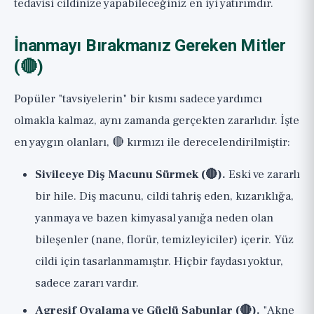
tedavisi cildinize yapabileceğiniz en iyi yatırımdır.
İnanmayı Bırakmanız Gereken Mitler
(🔴)
Popüler "tavsiyelerin" bir kısmı sadece yardımcı
olmakla kalmaz, aynı zamanda gerçekten zararlıdır. İşte
en yaygın olanları, 🔴 kırmızı ile derecelendirilmiştir:
Sivilceye Diş Macunu Sürmek (🔴).
Eski ve zararlı
bir hile. Diş macunu, cildi tahriş eden, kızarıklığa,
yanmaya ve bazen kimyasal yanığa neden olan
bileşenler (nane, florür, temizleyiciler) içerir. Yüz
cildi için tasarlanmamıştır. Hiçbir faydası yoktur,
sadece zararı vardır.
Agresif Ovalama ve Güçlü Sabunlar (🔴).
"Akne