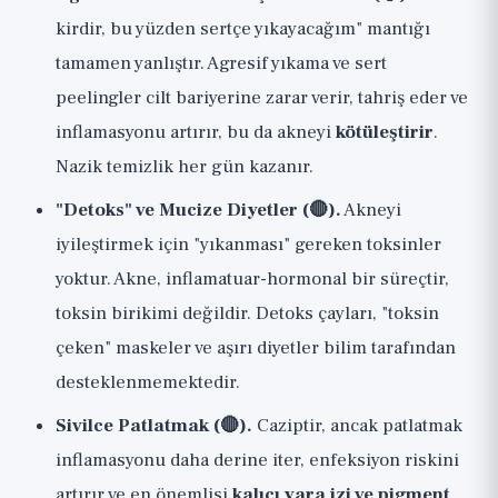
kirdir, bu yüzden sertçe yıkayacağım" mantığı
tamamen yanlıştır. Agresif yıkama ve sert
peelingler cilt bariyerine zarar verir, tahriş eder ve
inflamasyonu artırır, bu da akneyi
kötüleştirir
.
Nazik temizlik her gün kazanır.
"Detoks" ve Mucize Diyetler (🔴).
Akneyi
iyileştirmek için "yıkanması" gereken toksinler
yoktur. Akne, inflamatuar-hormonal bir süreçtir,
toksin birikimi değildir. Detoks çayları, "toksin
çeken" maskeler ve aşırı diyetler bilim tarafından
desteklenmemektedir.
Sivilce Patlatmak (🔴).
Caziptir, ancak patlatmak
inflamasyonu daha derine iter, enfeksiyon riskini
artırır ve en önemlisi
kalıcı yara izi ve pigment