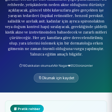
rehberde, yetişkinlerin neden akne olduğunu dürüstçe
açıklayacak, güncel tıbbi kılavuzlara göre gerçekten işe
yarayan tedavileri (topikal retinoidler, benzoil peroksit,
salisilik ve azelaik asit; kadınlar için ayrıca spironolakton
veya doğum kontrol hapı) sıralayacak, gerektiğinde şiddetli
kistik akne ve izotretinoinden bahsedecek ve zararlı mitleri
çürüteceğiz. Her şey kanıtlara göre derecelendirilmiş
olup, yara izlerini önlemek için bir dermatoloğa erken
gitmenin ne zaman önemli olduğuna vurgu yapılmıştır.
Yalnızca eğitim amaçlı bilgidir.
⏱️
19
Dakikaları okuma
✍️
Nir Nagar
👁️
552
Görünümler
🔖
Okumak için kaydet
📘 Pratik rehber