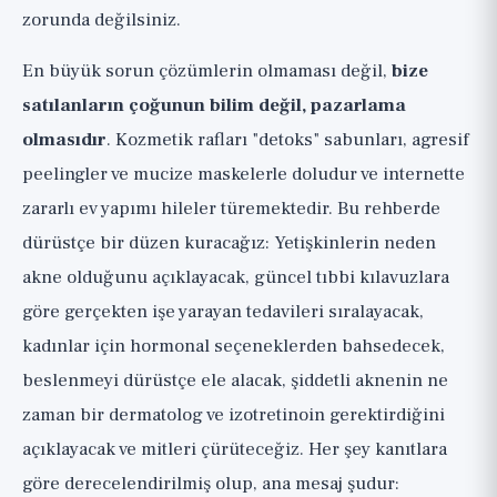
Kontrolünde)
zorunda değilsiniz.
İnanmayı Bırakmanız Gereken Mitler (🔴)
En büyük sorun çözümlerin olmaması değil,
bize
Özet ve Eylem Listesi
satılanların çoğunun bilim değil, pazarlama
olmasıdır
. Kozmetik rafları "detoks" sabunları, agresif
peelingler ve mucize maskelerle doludur ve internette
zararlı ev yapımı hileler türemektedir. Bu rehberde
dürüstçe bir düzen kuracağız: Yetişkinlerin neden
akne olduğunu açıklayacak, güncel tıbbi kılavuzlara
göre gerçekten işe yarayan tedavileri sıralayacak,
kadınlar için hormonal seçeneklerden bahsedecek,
beslenmeyi dürüstçe ele alacak, şiddetli aknenin ne
zaman bir dermatolog ve izotretinoin gerektirdiğini
açıklayacak ve mitleri çürüteceğiz. Her şey kanıtlara
göre derecelendirilmiş olup, ana mesaj şudur: