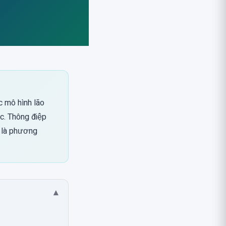
c mô hình lão
c. Thông điệp
h là phương
▾