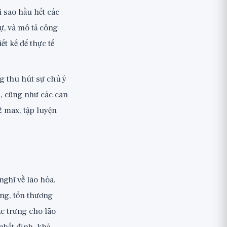
i sao hầu hết các
sự, và mô tả công
ết kế để thực tế
g thu hút sự chú ý
D
, cũng như các can
2 max, tập luyện
nghĩ về lão hóa.
ơng, tổn thương
c trưng cho lão