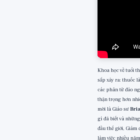
Khoa học về tuổi t
sắp xảy ra: thuốc 
các phân tử đảo ng
thận trọng hơn nhi
mời là Giáo sư
Bri
gì đã biết và nhữn
đầu thế giới, Giám
làm việc nhiều năm