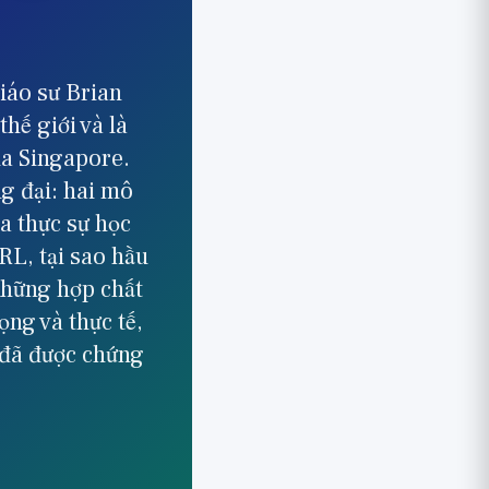
iáo sư Brian
hế giới và là
a Singapore.
g đại: hai mô
ta thực sự học
RL, tại sao hầu
những hợp chất
ng và thực tế,
 đã được chứng