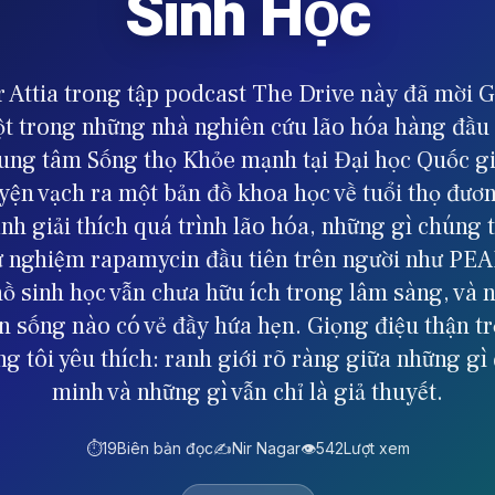
Sinh Học
r Attia trong tập podcast The Drive này đã mời G
 trong những nhà nghiên cứu lão hóa hàng đầu t
ung tâm Sống thọ Khỏe mạnh tại Đại học Quốc gi
yện vạch ra một bản đồ khoa học về tuổi thọ đươn
nh giải thích quá trình lão hóa, những gì chúng 
ử nghiệm rapamycin đầu tiên trên người như PEA
hồ sinh học vẫn chưa hữu ích trong lâm sàng, và 
n sống nào có vẻ đầy hứa hẹn. Giọng điệu thận trọ
g tôi yêu thích: ranh giới rõ ràng giữa những gì
minh và những gì vẫn chỉ là giả thuyết.
⏱️
19
Biên bản đọc
✍️
Nir Nagar
👁️
542
Lượt xem