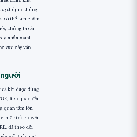
 nhất định, khả
 quyết định chúng
 ta có thể làm chậm
hồi, chúng ta cần
nedy nhấn mạnh
nh vực này vẫn
n người
ay cả khi được dùng
mTOR, liên quan đến
sự quan tâm lớn
úc cuộc trò chuyện
RL
, đã theo dõi
hấp mỗi tuần một