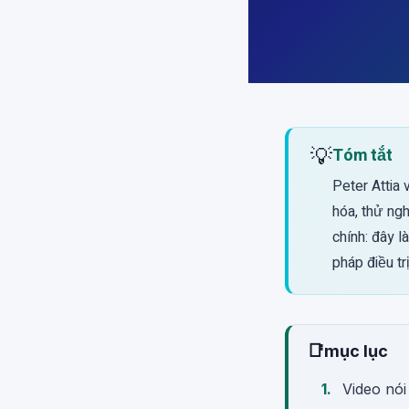
💡
Tóm tắt
Peter Attia 
hóa, thử ng
chính: đây 
pháp điều trị
📑
mục lục
Video nói