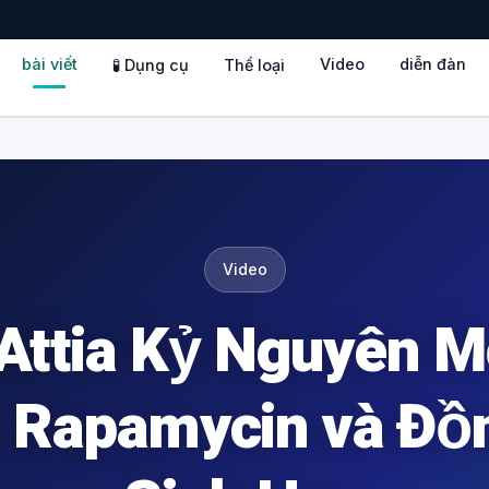
bài viết
Video
diễn đàn
🧪 Dụng cụ
Thể loại
Video
 Attia Kỷ Nguyên M
, Rapamycin và Đồ