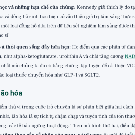
học và những hạn chế của chúng:
Kennedy giải thích lý do tạ
óa và đồng hồ sinh học hiện có vẫn thiếu giá trị lâm sàng thực 
 một loại đồng hồ dựa trên dữ liệu xét nghiệm lâm sàng được thi
c sĩ.
và thói quen sống đầy hứa hẹn:
Họ điểm qua các phân tử đan
, như alpha-ketoglutarate, urolithin A và chất tăng cường
NA
nhất mà chúng ta đã có bằng chứng: tập luyện để cải thiện VO
ác loại thuốc chuyển hóa như GLP-1 và SGLT2.
lão hóa
ểm thú vị trong cuộc trò chuyện là sự phân biệt giữa hai cách 
hất, lão hóa là sự tích tụ chậm chạp và tuyến tính của tổn thư
ng, các tế bào ngừng hoạt động. Theo mô hình thứ hai, điều đặ