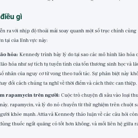
điều gì
ễn ra với nhịp độ thoải mái xoay quanh một số trục chính cùng
n tại của lĩnh vực này:
lão hóa:
Kennedy trình bày lý do tại sao các mô hình lão hóa 
 lão hóa như sự tích tụ tuyến tính của tổn thương sinh học và l
số nhân của nguy cơ tử vong theo tuổi tác. Sự phân biệt này k
hay đổi cách chúng ta nghĩ về thời điểm và cách thức can thiệp.
ệm rapamycin trên người:
Cuộc trò chuyện đi sâu vào loại thu
 này, rapamycin, và lý do nó chuyển từ thử nghiệm trên chuột 
người khỏe mạnh. Attia và Kennedy thảo luận về các câu hỏi còn 
u dùng thuốc ngắt quãng có tốt hơn không, và mối liên hệ giữa r