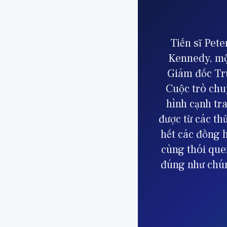
Tiến sĩ Pete
Kennedy, một
Giám đốc Tr
Cuộc trò chu
hình cạnh tra
được từ các th
hết các đồng 
cùng thói que
đúng như chún