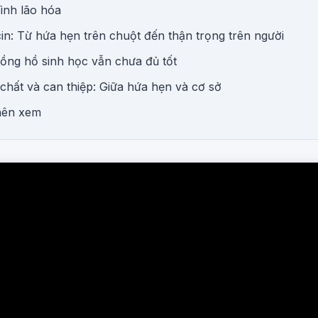
ình lão hóa
n: Từ hứa hẹn trên chuột đến thận trọng trên người
đồng hồ sinh học vẫn chưa đủ tốt
chất và can thiệp: Giữa hứa hẹn và cơ sở
nên xem