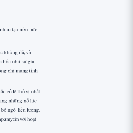
 nhau tạo nên bức
cũ không đủ, và
ão hóa như sự gia
hông chỉ mang tính
ốc có lẽ thú vị nhất
sang những nỗ lực
bỏ ngỏ: liều lượng,
apamycin với hoạt