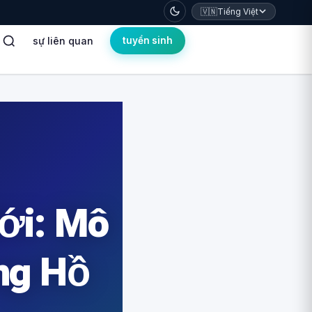
🇻🇳
Tiếng Việt
sự liên quan
tuyển sinh
ới: Mô
ng Hồ