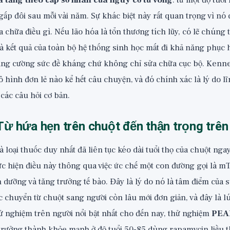
a tăng theo cấp số nhân của nguy cơ tử vong
: từ một độ tuổi
gấp đôi sau mỗi vài năm. Sự khác biệt này rất quan trọng vì nó
 chữa điều gì. Nếu lão hóa là tổn thương tích lũy, có lẽ chúng
là kết quả của toàn bộ hệ thống sinh học mất đi khả năng phục 
ăng cường sức đề kháng chứ không chỉ sửa chữa cục bộ. Ken
hình đơn lẻ nào kể hết câu chuyện, và đó chính xác là lý do lĩ
các câu hỏi cơ bản.
ừ hứa hẹn trên chuột đến thận trọng trê
là loại thuốc duy nhất đã liên tục kéo dài tuổi thọ của chuột ng
thực hiện điều này thông qua việc ức chế một con đường gọi là 
 dưỡng và tăng trưởng tế bào. Đây là lý do nó là tâm điểm của 
c chuyển từ chuột sang người còn lâu mới đơn giản, và đây là l
hử nghiệm trên người nổi bật nhất cho đến nay, thử nghiệm
PEA
trưởng thành khỏe mạnh ở độ tuổi 50-85 dùng rapamycin liều t