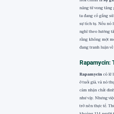
hóa chính là
sự gi
năng tử vong tăng 
ta đang cố gắng sửa
sự tích tụ. Nếu nó 
nghĩ theo hướng t
rằng không một mô 
đang tranh luận về 
Rapamycin: T
Rapamycin
có lẽ 
ở tuổi già, và nó 
cảm nhận chất dinh
như vậy. Nhưng việ
trở nên thực tế. T
khoảng 114 người 