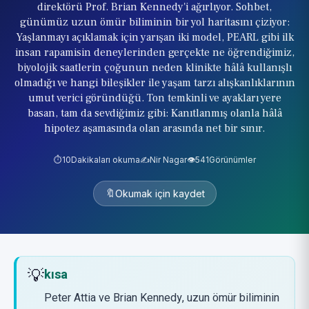
direktörü Prof. Brian Kennedy'i ağırlıyor. Sohbet,
günümüz uzun ömür biliminin bir yol haritasını çiziyor:
Yaşlanmayı açıklamak için yarışan iki model, PEARL gibi ilk
insan rapamisin deneylerinden gerçekte ne öğrendiğimiz,
biyolojik saatlerin çoğunun neden klinikte hâlâ kullanışlı
olmadığı ve hangi bileşikler ile yaşam tarzı alışkanlıklarının
umut verici göründüğü. Ton temkinli ve ayakları yere
basan, tam da sevdiğimiz gibi: Kanıtlanmış olanla hâlâ
hipotez aşamasında olan arasında net bir sınır.
⏱️
10
Dakikaları okuma
✍️
Nir Nagar
👁️
541
Görünümler
🔖
Okumak için kaydet
💡
kısa
Peter Attia ve Brian Kennedy, uzun ömür biliminin