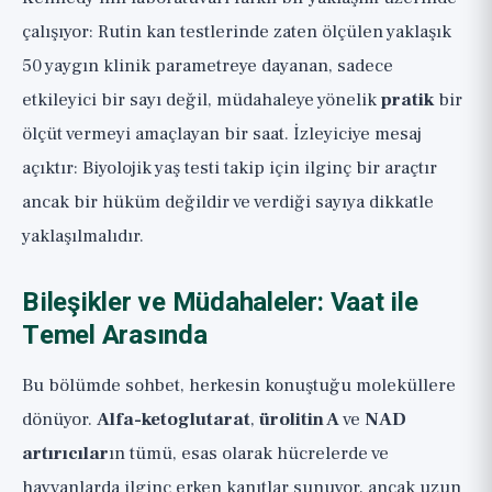
çalışıyor: Rutin kan testlerinde zaten ölçülen yaklaşık
50 yaygın klinik parametreye dayanan, sadece
etkileyici bir sayı değil, müdahaleye yönelik
pratik
bir
ölçüt vermeyi amaçlayan bir saat. İzleyiciye mesaj
açıktır: Biyolojik yaş testi takip için ilginç bir araçtır
ancak bir hüküm değildir ve verdiği sayıya dikkatle
yaklaşılmalıdır.
Bileşikler ve Müdahaleler: Vaat ile
Temel Arasında
Bu bölümde sohbet, herkesin konuştuğu moleküllere
dönüyor.
Alfa-ketoglutarat
,
ürolitin A
ve
NAD
artırıcılar
ın tümü, esas olarak hücrelerde ve
hayvanlarda ilginç erken kanıtlar sunuyor, ancak uzun