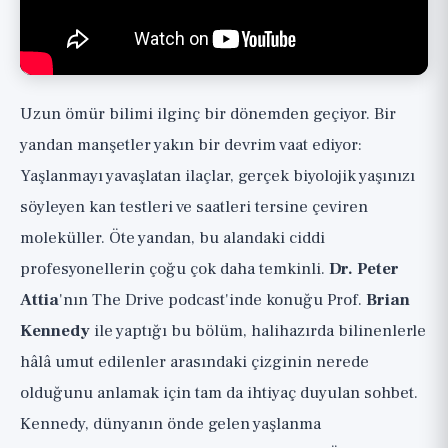
Bileşikler ve Müdahaleler: Vaat ile Temel
Arasında
Neden İzlemelisiniz
Uzun ömür bilimi ilginç bir dönemden geçiyor. Bir
yandan manşetler yakın bir devrim vaat ediyor:
Yaşlanmayı yavaşlatan ilaçlar, gerçek biyolojik yaşınızı
söyleyen kan testleri ve saatleri tersine çeviren
moleküller. Öte yandan, bu alandaki ciddi
profesyonellerin çoğu çok daha temkinli.
Dr. Peter
Attia
'nın The Drive podcast'inde konuğu Prof.
Brian
Kennedy
ile yaptığı bu bölüm, halihazırda bilinenlerle
hâlâ umut edilenler arasındaki çizginin nerede
olduğunu anlamak için tam da ihtiyaç duyulan sohbet.
Kennedy, dünyanın önde gelen yaşlanma