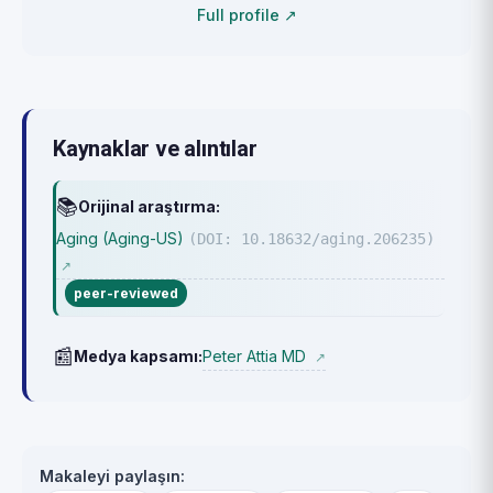
Full profile ↗
Kaynaklar ve alıntılar
📚
Orijinal araştırma:
Aging (Aging-US)
(DOI: 10.18632/aging.206235)
↗
peer-reviewed
📰
Peter Attia MD
Medya kapsamı:
↗
Makaleyi paylaşın: