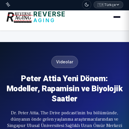
דלג לתוכן הראשי
🧬
🇹🇷
Türkçe
REVERSE
AGING
Videolar
Peter Attia Yeni Dönem:
Modeller, Rapamisin ve Biyolojik
Saatler
Dr. Peter Attia, The Drive podcast'inin bu bölümünde,
dünyanın önde gelen yaşlanma araştırmacılarından ve
Singapur Ulusal Üniversitesi Sağlıklı Uzun Ömür Merkezi