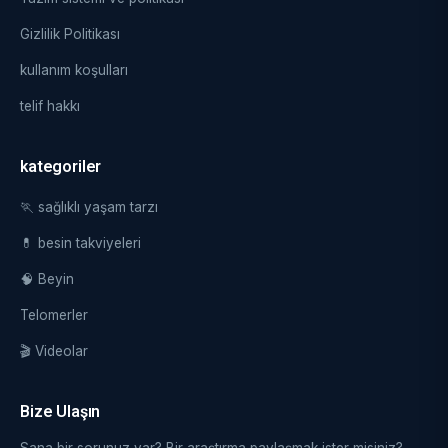
Gizlilik Politikası
kullanım koşulları
telif hakkı
kategoriler
🏃 sağlıklı yaşam tarzı
💊 besin takviyeleri
🧠 Beyin
Telomerler
🎬 Videolar
Bize Ulaşın
Sana bir sorunuz var? Bir araştırma paylaşmak ister misiniz?