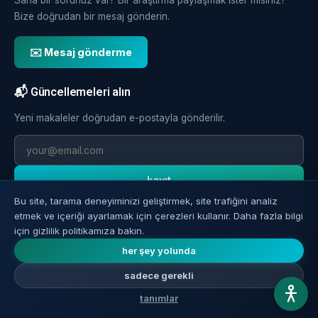
Bize doğrudan bir mesaj gönderin.
✉️ Mesaj gönderme
📬 Güncellemeleri alın
Yeni makaleler doğrudan e-postayla gönderilir.
kayıt
Bu site, tarama deneyiminizi geliştirmek, site trafiğini analiz
etmek ve içeriği ayarlamak için çerezleri kullanır. Daha fazla bilgi
için gizlilik politikamıza bakın.
her şey yolunda
sadece gerekli
© 2026 Reverse Aging.
Her hakkı saklıdır.
tanımlar