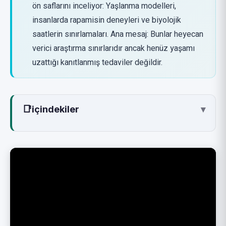
ön saflarını inceliyor: Yaşlanma modelleri,
insanlarda rapamisin deneyleri ve biyolojik
saatlerin sınırlamaları. Ana mesaj: Bunlar heyecan
verici araştırma sınırlarıdır ancak henüz yaşamı
uzattığı kanıtlanmış tedaviler değildir.
📑
içindekiler
▾
Video Ne Hakkında
İki Yaşlanma Modeli
Rapamisin: Farelerdeki Vaatten İnsanlarda
Temkinliliğe
Biyolojik Saatler Neden Hâlâ Yeterince İyi
Değil