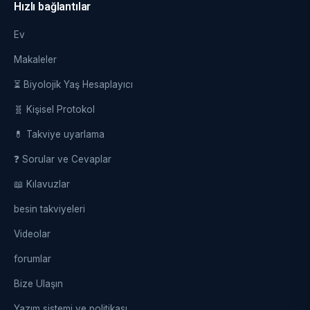
Hızlı bağlantılar
Ev
Makaleler
⏳ Biyolojik Yaş Hesaplayıcı
🧬 Kişisel Protokol
💊 Takviye uyarlama
❓ Sorular ve Cevaplar
📖 Kılavuzlar
besin takviyeleri
Videolar
forumlar
Bize Ulaşın
Yazım sistemi ve politikası