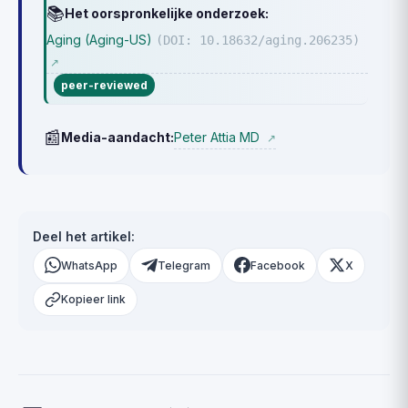
📚
Het oorspronkelijke onderzoek:
Aging (Aging-US)
(DOI: 10.18632/aging.206235)
↗
peer-reviewed
📰
Peter Attia MD
Media-aandacht:
↗
Deel het artikel:
WhatsApp
Telegram
Facebook
X
Kopieer link