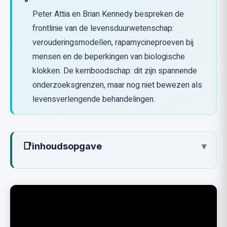
Peter Attia en Brian Kennedy bespreken de
frontlinie van de levensduurwetenschap:
verouderingsmodellen, rapamycineproeven bij
mensen en de beperkingen van biologische
klokken. De kernboodschap: dit zijn spannende
onderzoeksgrenzen, maar nog niet bewezen als
levensverlengende behandelingen.
📑
inhoudsopgave
▾
Waar gaat de video over
Twee verouderingsmodellen
Rapamycine: van belofte bij muizen naar
voorzichtigheid bij mensen