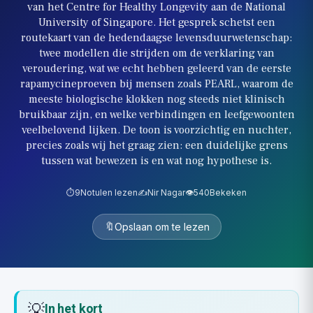
van het Centre for Healthy Longevity aan de National
University of Singapore. Het gesprek schetst een
routekaart van de hedendaagse levensduurwetenschap:
twee modellen die strijden om de verklaring van
veroudering, wat we echt hebben geleerd van de eerste
rapamycineproeven bij mensen zoals PEARL, waarom de
meeste biologische klokken nog steeds niet klinisch
bruikbaar zijn, en welke verbindingen en leefgewoonten
veelbelovend lijken. De toon is voorzichtig en nuchter,
precies zoals wij het graag zien: een duidelijke grens
tussen wat bewezen is en wat nog hypothese is.
⏱️
9
Notulen lezen
✍️
Nir Nagar
👁️
540
Bekeken
🔖
Opslaan om te lezen
💡
In het kort