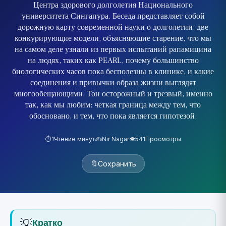
Центра здорового долголетия Национального
университета Сингапура. Беседа представляет собой
дорожную карту современной науки о долголетии: две
конкурирующие модели, объясняющие старение, что мы
на самом деле узнали из первых испытаний рапамицина
на людях, таких как PEARL, почему большинство
биологических часов пока бесполезны в клинике, и какие
соединения и привычки образа жизни выглядят
многообещающими. Тон осторожный и трезвый, именно
так, как мы любим: четкая граница между тем, что
обосновано, и тем, что пока является гипотезой.
⏱️
1
Чтение минут
✍️
Nir Nagar
👁️
541
Просмотры
🔖
Сохранить
💡
Кратко