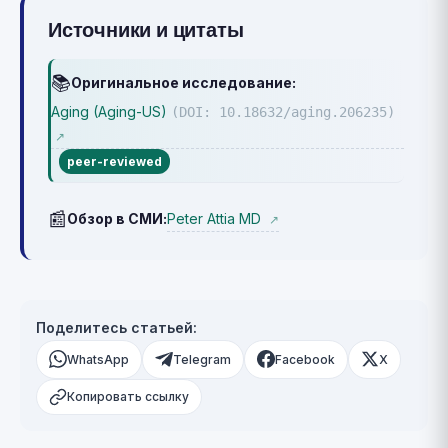
Источники и цитаты
📚
Оригинальное исследование:
Aging (Aging-US)
(DOI: 10.18632/aging.206235)
↗
peer-reviewed
📰
Peter Attia MD
Обзор в СМИ:
↗
Поделитесь статьей:
WhatsApp
Telegram
Facebook
X
Копировать ссылку