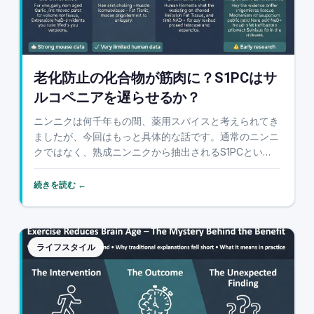
老化防止の化合物が筋肉に？S1PCはサ
ルコペニアを遅らせるか？
ニンニクは何千年もの間、薬用スパイスと考えられてき
ましたが、今回はもっと具体的な話です。通常のニンニ
クではなく、熟成ニンニクから抽出されるS1PCという
化合物です。Cell Metabolism誌の新しい研究では、こ
の化合物が老化マウスの筋力を改善し、虚弱性を軽減す
続きを読む ←
ることが、脂肪組織、脳、NAD+シ...
ライフスタイル