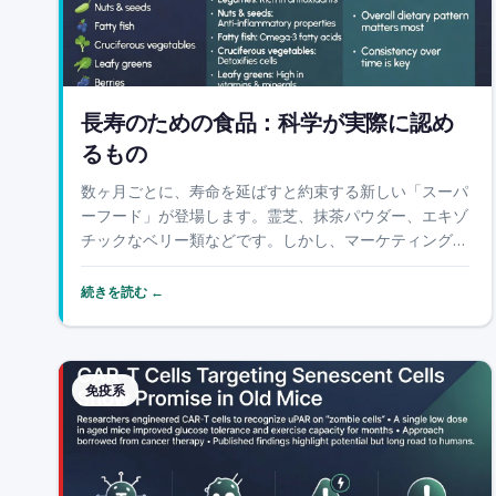
長寿のための食品：科学が実際に認め
るもの
数ヶ月ごとに、寿命を延ばすと約束する新しい「スーパ
ーフード」が登場します。霊芝、抹茶パウダー、エキゾ
チックなベリー類などです。しかし、マーケティングの
ノイズを取り除き、どの長寿食品が本当に厳しい科学的
テストに合格したのかを尋ねると、短く一貫したリスト
続きを読む ←
が残ります。食物繊維と全粒穀物、豆類、ナッツ、脂
の...
免疫系