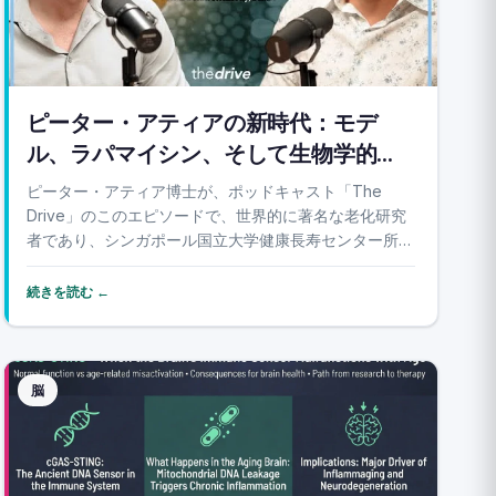
ピーター・アティアの新時代：モデ
ル、ラパマイシン、そして生物学的時
計
ピーター・アティア博士が、ポッドキャスト「The
Drive」のこのエピソードで、世界的に著名な老化研究
者であり、シンガポール国立大学健康長寿センター所長
であるブライアン・ケネディ教授を迎えます。会話は、
現代の長寿科学のロードマップを描き出します。老化を
続きを読む ←
説明するために競合する2つのモデル、PEARL...
脳