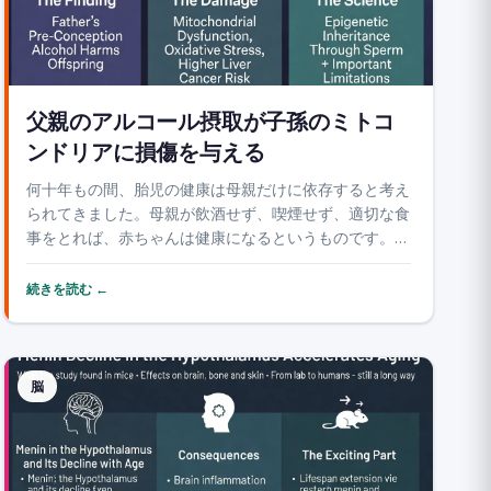
父親のアルコール摂取が子孫のミトコ
ンドリアに損傷を与える
何十年もの間、胎児の健康は母親だけに依存すると考え
られてきました。母親が飲酒せず、喫煙せず、適切な食
事をとれば、赤ちゃんは健康になるというものです。テ
キサスA&M大学の新しい研究が、この前提を覆してい
ます。マウスにおいて、受胎前の父親のアルコール摂取
続きを読む ←
が子孫のミトコンドリア（すべての細胞のエネルギー
生...
脳