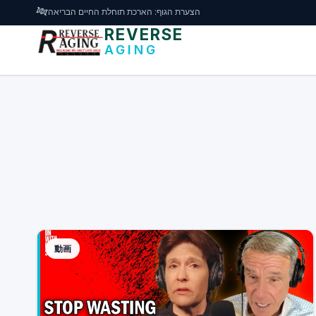
דלג לתוכן הראשי
🧬
הצערת הגוף: הארכת תוחלת החיים הבריאה
REVERSE
AGING
動画