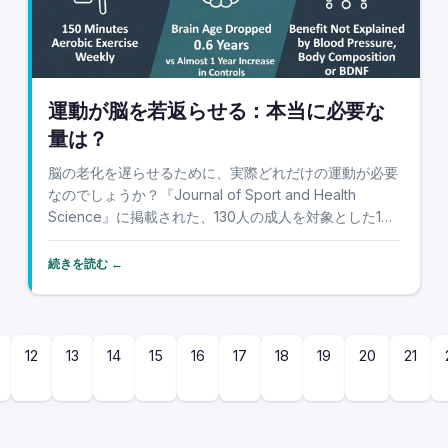
運動が脳を若返らせる：本当に必要な
量は？
脳の老化を遅らせるために、実際どれだけの運動が必要
なのでしょうか？『Journal of Sport and Health
Science』に掲載された、130人の成人を対象とした12
ヶ月間の新しいランダム化比較試験では、すでに標準的
に推奨されている週150分の有酸素運動で、MRIで測定
続きを読む ←
された脳年齢...
12
13
14
15
16
17
18
19
20
21