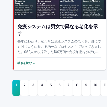
免疫システムは男女で異なる老化を示
す
長年にわたり、私たちは免疫システムの老化を、誰にで
も同じように起こる均一なプロセスとして語ってきまし
た。982人から採取した100万個の免疫細胞を分析し
た、特に大規模な新たな研究が、この前提を覆します。
免疫システムは男女で異なる老化を示します。女性では
続きを読む ←
その変化はより急激かつ広範囲に及び、自己免疫疾患...
1
2
3
4
5
6
7
8
9
10
11