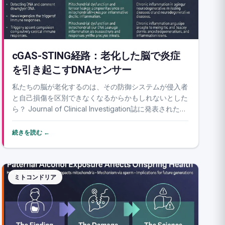
cGAS-STING経路：老化した脳で炎症
を引き起こすDNAセンサー
私たちの脳が老化するのは、その防御システムが侵入者
と自己損傷を区別できなくなるからかもしれないとした
ら？ Journal of Clinical Investigation誌に発表された新
しいレビューは、自然免疫系における古代のDNAセンサ
ーであるcGAS-STING経路に焦点を当てています。本来
続きを読む ←
は...
ミトコンドリア