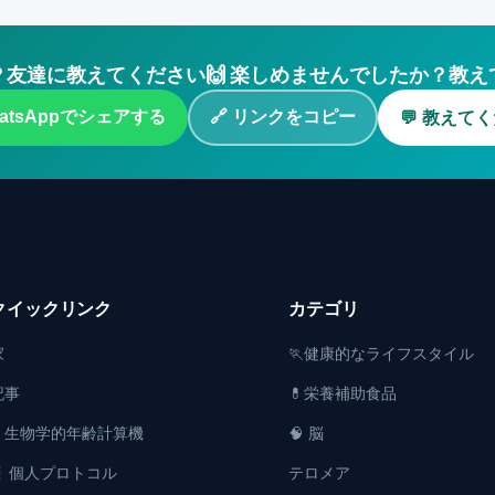
友達に教えてください🙌 楽しめませんでしたか？教え
WhatsAppでシェアする
🔗 リンクをコピー
💬 教えて
クイックリンク
カテゴリ
家
🏃健康的なライフスタイル
記事
💊栄養補助食品
⏳ 生物学的年齢計算機
🧠 脳
🧬 個人プロトコル
テロメア