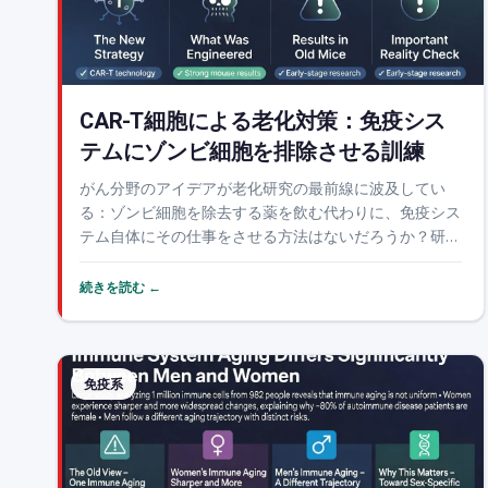
CAR-T細胞による老化対策：免疫シス
テムにゾンビ細胞を排除させる訓練
がん分野のアイデアが老化研究の最前線に波及してい
る：ゾンビ細胞を除去する薬を飲む代わりに、免疫シス
テム自体にその仕事をさせる方法はないだろうか？研究
者コリーナ・アモール率いるチームは、老化細胞の表面
にあるuPARというタンパク質を認識するCAR-T細胞を
続きを読む ←
設計し、高齢マウスにおいて、単回低用量投与で耐...
免疫系