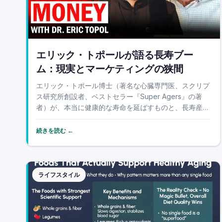
エリック・トポールが語る長寿ブー
ム：現実とマーケティングの狭間
エリック・トポール博士（著名な心臓専門医、スクリプ
ス研究所創設者、ベストセラー『Super Agers』の著
者）が、本当に健康的な寿命を延ばすものと、長寿産業
が売り込もうとしているものの違いについて率直に語り
ます。彼は、一部の約束事を「衝撃的」と評し、根拠の
続きを読む ←
ないサプリメント、ペプチド、長寿クリニック...
ライフスタイル