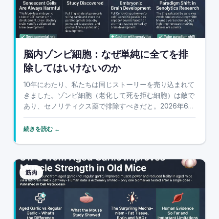
脳内ゾンビ細胞：なぜ単純に全てを排
除してはいけないのか
10年にわたり、私たちは同じストーリーを売り込まれて
きました。ゾンビ細胞（老化して死を拒む細胞）は敵で
あり、セノリティクス薬で排除すべきだと。2026年6
月、権威ある学術誌『Cell』に掲載されたカリフォルニ
ア大学サンディエゴ校による画期的な新研究が、この図
続きを読む ←
式を完全に複雑にしています。胎児期の発達に...
筋肉