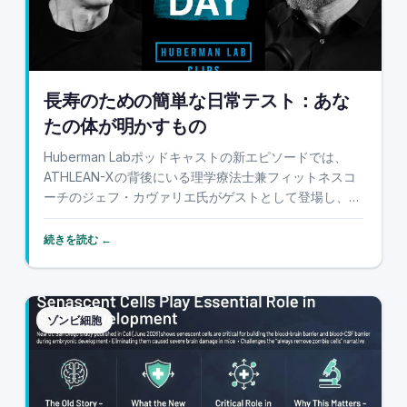
長寿のための簡単な日常テスト：あな
たの体が明かすもの
Huberman Labポッドキャストの新エピソードでは、
ATHLEAN-Xの背後にいる理学療法士兼フィットネスコ
ーチのジェフ・カヴァリエ氏がゲストとして登場し、ア
ンドリュー・フーバーマン氏と共に、シンプルながら強
力なアイデアを提示しています。それは、ほんの数秒で
続きを読む ←
できる自宅での動作テストが、バランス...
ゾンビ細胞