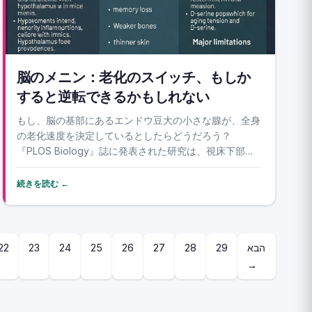
脳のメニン：老化のスイッチ、もしか
すると逆転できるかもしれない
もし、脳の基部にあるエンドウ豆大の小さな腺が、全身
の老化速度を決定しているとしたらどうだろう？
『PLOS Biology』誌に発表された研究は、視床下部に
あるメニン（Menin）というタンパク質が、老化の隠れ
た推進要因の一つであることを示唆している。加齢とと
続きを読む ←
もにそのレベルが低下すると、脳の炎症が引き...
22
23
24
25
26
27
28
29
הבא
→