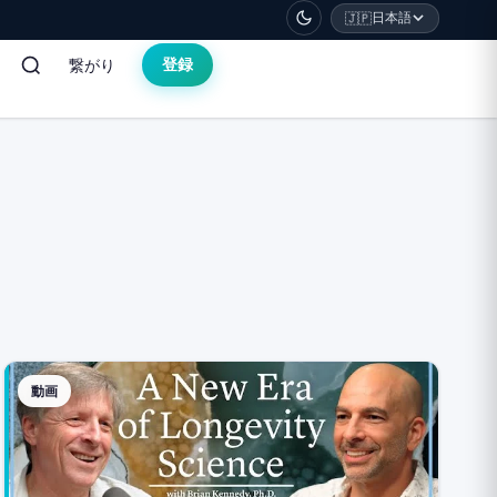
日本語
🇯🇵
繋がり
登録
動画