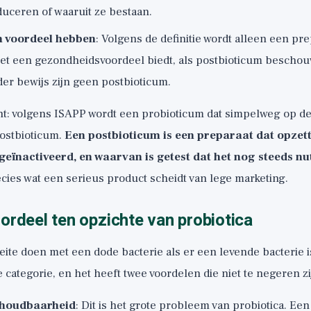
uceren of waaruit ze bestaan.
 voordeel hebben
: Volgens de definitie wordt alleen een pr
et een gezondheidsvoordeel biedt, als postbioticum bescho
er bewijs zijn geen postbioticum.
t: volgens ISAPP wordt een probioticum dat simpelweg op de 
ostbioticum.
Een postbioticum is een preparaat dat opzett
geïnactiveerd, en waarvan is getest dat het nog steeds nut
cies wat een serieus product scheidt van lege marketing.
ordeel ten opzichte van probiotica
te doen met een dode bacterie als er een levende bacterie is
e categorie, en het heeft twee voordelen die niet te negeren zi
n houdbaarheid
: Dit is het grote probleem van probiotica. Ee