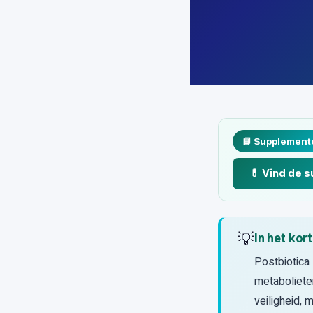
📘 Supplement
💊 Vind de 
💡
In het kort
Postbiotica
metabolieten
veiligheid, 