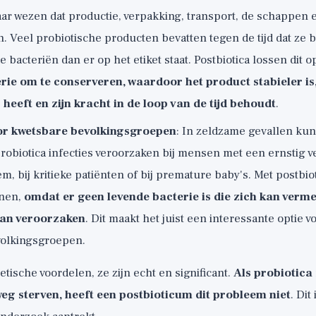
ar wezen dat productie, verpakking, transport, de schappen 
. Veel probiotische producten bevatten tegen de tijd dat ze 
 bacteriën dan er op het etiket staat. Postbiotica lossen dit o
rie om te conserveren, waardoor het product stabieler is
 heeft en zijn kracht in de loop van de tijd behoudt
.
oor kwetsbare bevolkingsgroepen
: In zeldzame gevallen ku
probiotica infecties veroorzaken bij mensen met een ernstig 
 bij kritieke patiënten of bij premature baby's. Met postbiotic
enen,
omdat er geen levende bacterie is die zich kan verm
kan veroorzaken
. Dit maakt het juist een interessante optie 
olkingsgroepen.
etische voordelen, ze zijn echt en significant.
Als probiotica
eg sterven, heeft een postbioticum dit probleem niet
. Dit