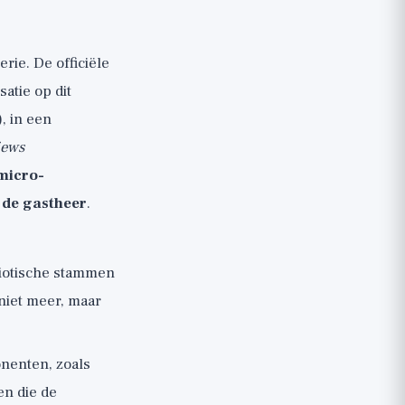
rie. De officiële
atie op dit
), in een
iews
micro-
 de gastheer
.
biotische stammen
 niet meer, maar
nenten, zoals
en die de