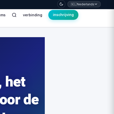
🇳🇱
Nederlands
ums
verbinding
inschrijving
, het
voor de