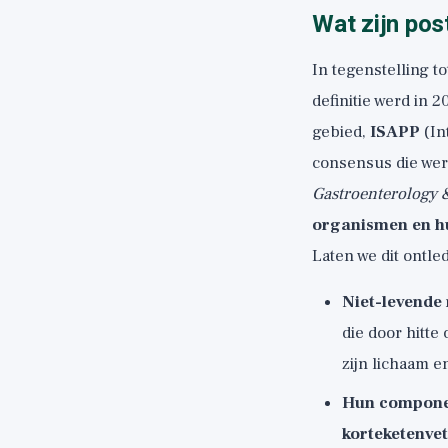
Wat zijn post
In tegenstelling t
definitie werd in 
gebied,
ISAPP
(In
consensus die wer
Gastroenterology 
organismen en hu
Laten we dit ontle
Niet-levende
die door hitte
zijn lichaam e
Hun compon
korteketenve