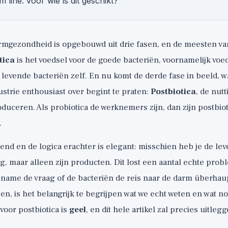
 line: voor wie is dit geschikt?
armgezondheid is opgebouwd uit drie fasen, en de meesten v
tica
is het voedsel voor de goede bacteriën, voornamelijk voe
 levende bacteriën zelf. En nu komt de derde fase in beeld, w
trie enthousiast over begint te praten:
Postbiotica
, de nut
duceren. Als probiotica de werknemers zijn, dan zijn postbio
.
erend en de logica erachter is elegant: misschien heb je de le
g, maar alleen zijn producten. Dit lost een aantal echte pro
 name de vraag of de bacteriën de reis naar de darm überhau
pen, is het belangrijk te begrijpen wat we echt weten en wat no
oor postbiotica is
geel
, en dit hele artikel zal precies uitle