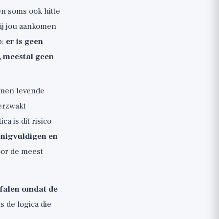
en soms ook hitte
bij jou aankomen
p:
er is geen
, meestal geen
nnen levende
verzwakt
a is dit risico
enigvuldigen en
voor de meest
 falen omdat de
 is de logica die