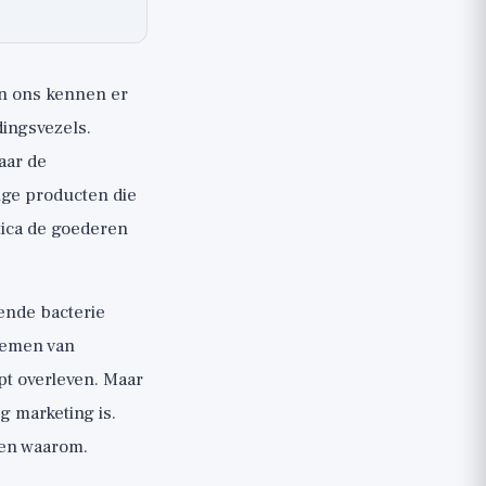
an ons kennen er
dingsvezels.
aar de
tige producten die
tica de goederen
vende bacterie
blemen van
pt overleven. Maar
g marketing is.
ggen waarom.