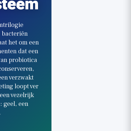
steem
mtrilogie
 bacteriën
aat het om een
enten dat een
van probiotica
e conserveren,
een verzwakt
ting loopt ver
een vezelrijk
: geel, een
.