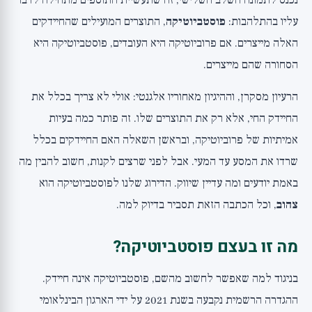
נכנס לתמונה השלב השלישי, זה שתעשיית התוספים מתחילה לדבר
מחקר 2: זן Lactobacillus מומת בחום ותמיכה חיסונית
עליו בהתלהבות:
פוסטביוטיקה
, התוצרים המועילים שהחיידקים
בעונת ההצטננויות
האלה מייצרים. אם פרוביוטיקה היא העובדים, פוסטביוטיקה היא
מחקר 3: בוטיראט ומחסום המעי
הסחורה שהם מייצרים.
במה פוסטביוטיקה עשויה לעזור?
הרעיון מסקרן, וההיגיון מאחוריו אלגנטי: אולי לא צריך בכלל את
איך לבחור ואיך לקחת?
החיידק החי, אלא רק את התוצרים שלו. זה פותר כמה בעיות
השורה התחתונה: למי זה מתאים?
אמיתיות של פרוביוטיקה, ובראשן השאלה האם החיידקים בכלל
שרדו את המסע עד המעי. אבל לפני שרצים לקנות, חשוב להבין מה
באמת יודעים ומה עדיין שיווק. הדירוג שלנו לפוסטביוטיקה הוא
צהוב
, וכל הכתבה הזאת תסביר בדיוק למה.
מה זו בעצם פוסטביוטיקה?
בניגוד למה שאפשר לחשוב מהשם, פוסטביוטיקה אינה חיידק.
ההגדרה הרשמית נקבעה בשנת 2021 על ידי הארגון הבינלאומי