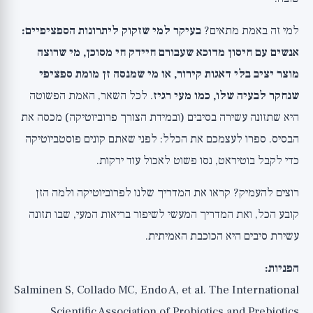
למי זה באמת מתאים?
בעיקר למי שזקוק ליתרונות הספציפיים:
אנשים עם חיסון מדוכא שעבורם חיידק חי מסוכן, מי שרוצה
מוצר יציב בלי דאגות קירור, או מי שמנסה זן מומת ספציפי
שנחקר לבעיה שלו, כמו מעי רגיז
. לכל השאר, האמת הפשוטה
היא שתזונה עשירה בסיבים (ובמידת הצורך פרוביוטיקה) מכסה את
הבסיס. ספרו לעצמכם את הכלל: לפני שאתם קונים פוסטביוטיקה
כדי לקבל בוטיראט, נסו פשוט לאכול עוד ירקות.
רוצים להעמיק? קראו את
המדריך שלנו לפרוביוטיקה ולמה הזן
קובע הכל
, ואת
המדריך המעשי לשיפור בריאות המעי
, שבו תזונה
עשירת סיבים היא הכוכבת האמיתית.
הפניות:
Salminen S, Collado MC, Endo A, et al. The International
Scientific Association of Probiotics and Prebiotics