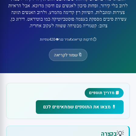
לרוב בלי קירור, ופחות סיכון לאנשים עם חיסון מדוכא. אבל הראיות
צעירות ומוגבלות, השיווק רץ קדימה מהמדע, ולרוב האנשים תזונה
עשירת סיבים מספקת בעצמה פוסטביוטיקה כמו בוטיראט. דירוג כן,
צהוב: קטגוריה מבטיחה ששווה לעקוב אחריה.
⏱️
1
דקות קריאה
✍️
ניר נגר
👁️
420
צפיות
🔖
שמור לקריאה
📘 מדריך תוספים
💊 מצאו את התוספים שמתאימים לכם
💡
בקצרה