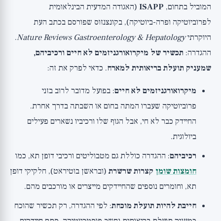
המוביל בתחום,
ISAPP
(האגודה המדעית הבינלאומית
לפרוביוטיקה ופרה-ביוטיקה), בקונצנזוס שפורסם בכתב העת
היוקרתי
Nature Reviews Gastroenterology & Hepatology
.
ההגדרה:
תכשיר של מיקרואורגניזמים לא חיים ורכיביהם,
שמעניק תועלת בריאותית למארח
. כדאי לפרק את זה:
מיקרואורגניזמים לא חיים
: בפועל מדובר לרוב בזני
פרוביוטיקה שעברו המתה בחום או השבתה בדרך אחרת.
החיידק כבר לא חי, אבל הגוף שלו ורכיביו נשארים פעילים
ביולוגית.
רכיביהם
: ההגדרה כוללת גם מטבוליטים ורכיבי דופן תא, כמו
חומצות שומן
קצרות שרשרת
(ובראשן בוטיראט), חלקיקי דופן
תא, וחומרים נוספים שהחיידקים מייצרים או מורכבים מהם.
חייבת להיות תועלת מוכחת
: לפי ההגדרה, רק תכשיר שהוכח