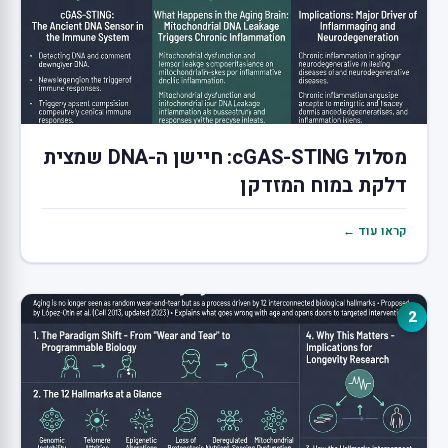
מסלול cGAS-STING: חיישן ה-DNA שמצית
דלקת במוח המזדקן
קראו עוד ←
2