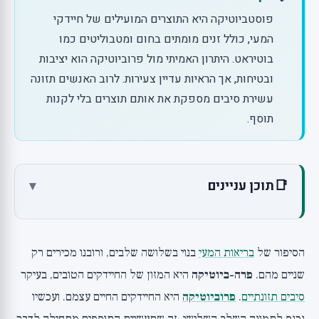
פוסטביוטיקה היא התוצרים המועילים של חיידקי
המעי, כולל זנים מומתים בחום ומטבוליטים כמו
בוטיראט. היתרון האמיתי מול פרוביוטיקה הוא יציבות
ובטיחות, אך הראיות עדיין צעירות. לרוב האנשים תזונה
עשירת סיבים מספקת את אותם תוצרים בלי לקנות
תוסף.
📑
תוכן עניינים
▾
מה זו בעצם פוסטביוטיקה?
היתרון האמיתי מול פרוביוטיקה
הסיפור של
בריאות המעי
בנוי בשלושה שלבים, ורובנו מכירים רק
הראיות הנוכחיות (צהוב: צעירות ומוגבלות)
שניים מהם.
פרה-ביוטיקה
היא המזון של החיידקים הטובים, בעיקר
מחקר 1: זן Bifidobacterium מומת בחום נגד מעי רגיז
סיבים תזונתיים
.
פרוביוטיקה
היא החיידקים החיים עצמם. ועכשיו
(Lancet, 2020)