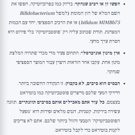
חפשו זן או רכיב שנחקר
: בדיוק כמו בפרוביוטיקה, חפשו את
השם המלא של הזן המומת (למשל
Bifidobacterium
bifidum MIMBb75
) או את הרכיב הספציפי, יחד עם הכמות
המצוינת. תווית שכתוב עליה רק 'פוסטביוטיקה' בלי פירוט היא
חסרת ערך מדעי.
אין מינון אוניברסלי
: התחום צעיר מדי מכדי שתהיה המלצת
מינון אחת. עקבו אחר הוראות היצרן עבור המוצר הספציפי
שנחקר.
הבסיס הוא סיבים, לא בקבוק
: זו הנקודה החשובה ביותר.
חיידקי המעי שלכם מייצרים פוסטביוטיקה כמו בוטיראט
בעצמם,
כל עוד אתם מאכילים אותם בסיבים תזונתיים
. תזונה
עשירה בירקות, קטניות, דגנים מלאים ופירות היא 'מפעל
הפוסטביוטיקה' הטבעי והזול ביותר שלכם. אתם לא צריכים
לקנות בוטיראט כדי לקבל בוטיראט.