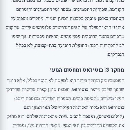
בתת-קבוצה מוגדרת מראש של אנשים שסבלו מהצטננות בשנה
הקודמת, שכיחות התסמינים, מספר ימי התסמינים וחומרתם
השתפרו באופן מובהק
בקבוצת המינון הנמוך. מחקרים נוספים על
אותו זן הראו הפעלה של תאים דנדריטיים פלזמהציטואידים, שחקנים
מרכזיים בהגנה החיסונית מפני נגיפים. הראיות מבטיחות, אך שימו
לב להסתייגות הכנה:
התועלת הופיעה בתת-קבוצה, לא בכלל
הנבדקים
.
מחקר 3: בוטיראט ומחסום המעי
הפוסטביוטיק הנחקר ביותר הוא למעשה לא תוסף בכלל, אלא חומר
שהגוף שלכם מייצר:
בוטיראט
, חומצת שומן קצרת שרשרת שחיידקי
המעי מייצרים מתסיסת סיבים. הספרות המדעית מבוססת היטב:
בוטיראט הוא מקור האנרגיה העיקרי של תאי המעי הגס
(קולונוציטים), ומספק להם כ-70% מהאנרגיה שלהם
. הוא מחזק
את הקשרים ההדוקים בין תאי המעי, מקטין חדירות מעי, ומפחית