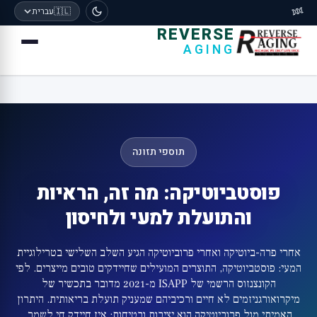
🧬
🇮🇱
עברית
REVERSE
AGING
תוספי תזונה
פוסטביוטיקה: מה זה, הראיות
והתועלת למעי ולחיסון
אחרי פרה-ביוטיקה ואחרי פרוביוטיקה הגיע השלב השלישי בטרילוגיית
המעי: פוסטביוטיקה, התוצרים המועילים שחיידקים טובים מייצרים. לפי
הקונצנזוס הרשמי של ISAPP מ-2021 מדובר בתכשיר של
מיקרואורגניזמים לא חיים ורכיביהם שמעניק תועלת בריאותית. היתרון
האמיתי מול פרוביוטיקה הוא יציבות ובטיחות: אין חיידק חי לשמר,