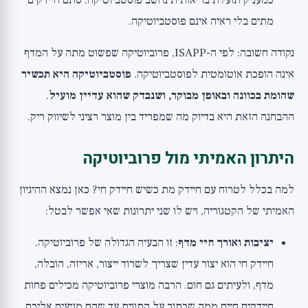
כמעניק תועלת בריאותית נחשב פוסטביוטיקה. סתם חיידקים
מתים בלי ראיה אינם פוסטביוטיקה.
נקודה חשובה: לפי ה-ISAPP, פרוביוטיקה שפשוט מתה על המדף
אינה הופכת אוטומטית לפוסטביוטיקה.
פוסטביוטיקה היא תכשיר
שהומת בכוונה ובאופן מבוקר, ושנבדק שהוא עדיין מועיל
.
ההבחנה הזאת היא בדיוק מה שמפריד בין מוצר רציני לשיווק ריק.
היתרון האמיתי מול פרוביוטיקה
למה בכלל לטרוח עם חיידק מת כשיש חיידק חי? כאן נמצא ההיגיון
האמיתי של הקטגוריה, ויש לו שני יתרונות שאי אפשר לבטל:
יציבות ואורך חיי מדף
: זו הבעיה הגדולה של פרוביוטיקה.
חיידק חי הוא יצור עדין שצריך לשרוד ייצור, אריזה, הובלה,
מדף, ולעיתים גם חום. הרבה מוצרי פרוביוטיקה מכילים פחות
חיידקים חיים ממה שכתוב על התווית עד שהם מגיעים אליכם.