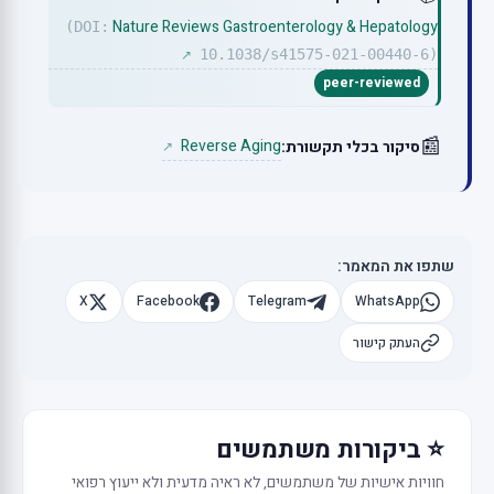
Nature Reviews Gastroenterology & Hepatology
(DOI:
10.1038/s41575-021-00440-6)
↗
peer-reviewed
📰
Reverse Aging
סיקור בכלי תקשורת:
↗
שתפו את המאמר:
X
Facebook
Telegram
WhatsApp
העתק קישור
⭐ ביקורות משתמשים
חוויות אישיות של משתמשים, לא ראיה מדעית ולא ייעוץ רפואי