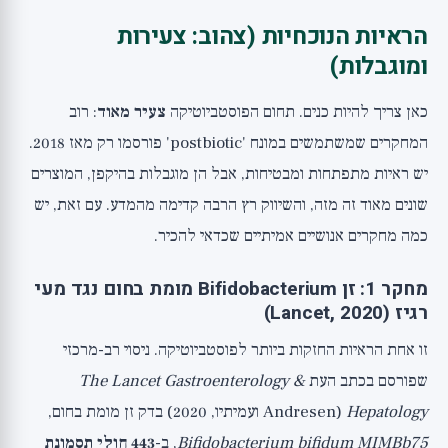
הראיות הנוכחיות (צהוב: צעירות
ומוגבלות)
כאן צריך להיות כנים. תחום הפוסטביוטיקה
צעיר מאוד
: רוב
המחקרים שמשתמשים במונח 'postbiotic' פורסמו רק מאז 2018.
יש ראיות מתפתחות ומבטיחות, אבל הן מוגבלות בהיקפן, המוצרים
שונים מאוד זה מזה, והשיווק רץ הרבה קדימה מהמדע. עם זאת, יש
כמה מחקרים אנושיים אמיתיים שכדאי להכיר.
מחקר 1: זן Bifidobacterium מומת בחום נגד מעי
רגיז (Lancet, 2020)
זו אחת הראיות החזקות ביותר לפוסטביוטיקה. ניסוי רב-מרכזי
שפורסם בכתב העת
The Lancet Gastroenterology &
Hepatology
(Andresen ועמיתיו, 2020) בדק זן מומת בחום,
Bifidobacterium bifidum MIMBb75
, ב-
443 חולי תסמונת