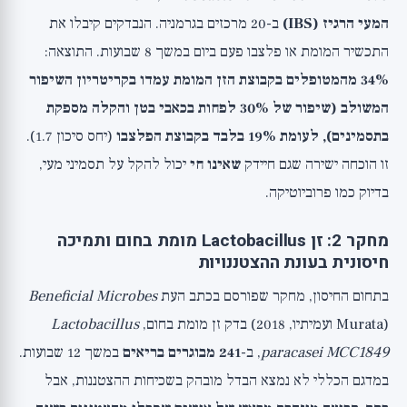
המעי הרגיז (IBS)
ב-20 מרכזים בגרמניה. הנבדקים קיבלו את
התכשיר המומת או פלצבו פעם ביום במשך 8 שבועות. התוצאה:
34% מהמטופלים בקבוצת הזן המומת עמדו בקריטריון השיפור
המשולב (שיפור של 30% לפחות בכאבי בטן והקלה מספקת
בתסמינים), לעומת 19% בלבד בקבוצת הפלצבו
(יחס סיכון 1.7).
זו הוכחה ישירה שגם חיידק
שאינו חי
יכול להקל על תסמיני מעי,
בדיוק כמו פרוביוטיקה.
מחקר 2: זן Lactobacillus מומת בחום ותמיכה
חיסונית בעונת ההצטננויות
בתחום החיסון, מחקר שפורסם בכתב העת
Beneficial Microbes
(Murata ועמיתיו, 2018) בדק זן מומת בחום,
Lactobacillus
paracasei MCC1849
, ב-
241 מבוגרים בריאים
במשך 12 שבועות.
במדגם הכללי לא נמצא הבדל מובהק בשכיחות ההצטננות, אבל