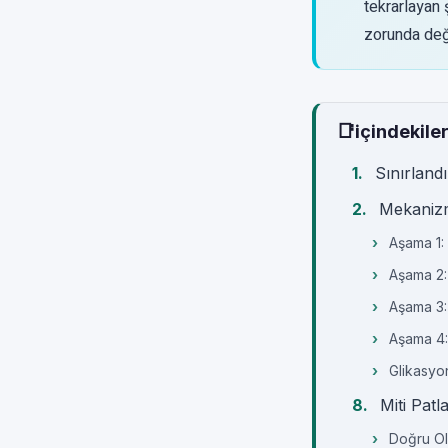
tekrarlayan 
zorunda deği
📑
içindekile
Sınırland
Mekanizm
Aşama 1:
Aşama 2: 
Aşama 3:
Aşama 4: 
Glikasyon
Miti Pat
Doğru Ol