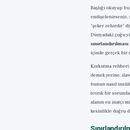
Başlığı okuyup bu
endişelenirseniz, 
"şeker zehirdir" 
Dünyadaki çoğu yi
sınırlandırılması
içinde gerçek bir 
Korkutma rehberi i
demek yerine, ilav
bunun nasıl insüli
teorik bir sorund
alanın en inatçı m
kesinlikle doğru d
Sınırlandırı