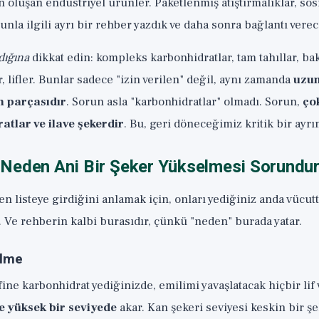
oluşan endüstriyel ürünler. Paketlenmiş atıştırmalıklar, sosi
nla ilgili ayrı bir rehber yazdık ve daha sonra bağlantı verec
dığına
dikkat edin: kompleks karbonhidratlar, tam tahıllar, bak
, lifler. Bunlar sadece "izin verilen" değil, aynı zamanda
uzun
in parçasıdır
. Sorun asla "karbonhidratlar" olmadı. Sorun,
ço
atlar ve ilave şekerdir
. Bu, geri döneceğimiz kritik bir ayrı
Neden Ani Bir Şeker Yükselmesi Sorundu
n listeye girdiğini anlamak için, onları yediğiniz anda vücu
 Ve rehberin kalbi burasıdır, çünkü "neden" burada yatar.
elme
fine karbonhidrat yediğinizde, emilimi yavaşlatacak hiçbir lif 
ve yüksek bir seviyede
akar. Kan şekeri seviyesi keskin bir şe