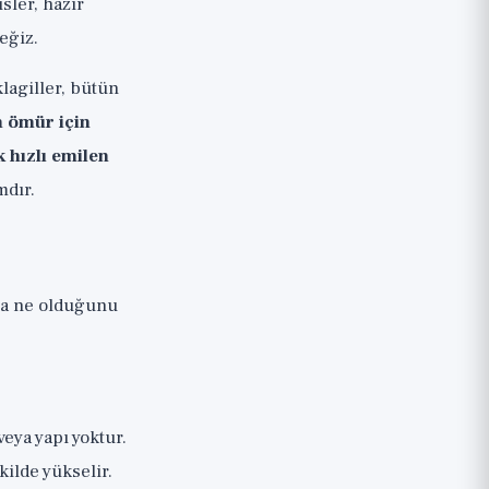
sler, hazır
eğiz.
lagiller, bütün
 ömür için
k hızlı emilen
mdır.
r
tta ne olduğunu
veya yapı yoktur.
kilde yükselir.