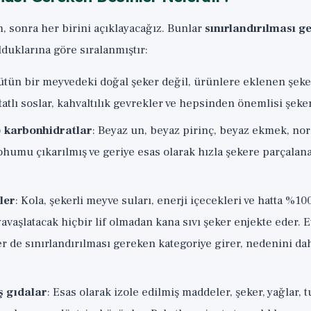
m, sonra her birini açıklayacağız. Bunlar
sınırlandırılması g
duklarına göre sıralanmıştır:
Bütün bir meyvedeki doğal şeker değil, ürünlere eklenen şeker
tatlı soslar, kahvaltılık gevrekler ve hepsinden önemlisi şeker
) karbonhidratlar
: Beyaz un, beyaz pirinç, beyaz ekmek, no
 tohumu çıkarılmış ve geriye esas olarak hızla şekere parçalan
ler
: Kola, şekerli meyve suları, enerji içecekleri ve hatta %1
avaşlatacak hiçbir lif olmadan kana sıvı şeker enjekte eder. Ev
ler de sınırlandırılması gereken kategoriye girer, nedenini da
ş gıdalar
: Esas olarak izole edilmiş maddeler, şeker, yağlar, t