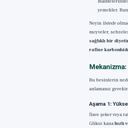
maddelerinden 
yemekler. Bunu
Neyin
listede olma
meyveler, sebzeler
sağlıklı bir diyet
rafine karbonhidr
Mekanizma: 
Bu besinlerin nede
anlamanız gerekir.
Aşama 1: Yüks
İlave şeker veya ra
Glikoz kana
hızlı 