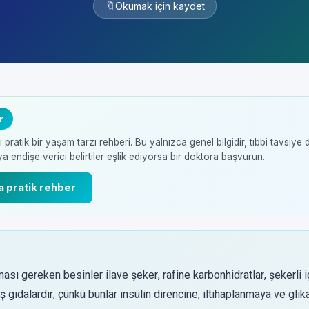
🔖
Okumak için kaydet
r
pratik bir yaşam tarzı rehberi. Bu yalnızca genel bilgidir, tıbbi tavsiye 
endişe verici belirtiler eşlik ediyorsa bir doktora başvurun.
a pratik rehber
lması gereken besinler ilave şeker, rafine karbonhidratlar, şekerli 
iş gıdalardır; çünkü bunlar insülin direncine, iltihaplanmaya ve gli