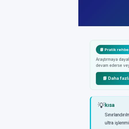
📘 Pratik rehbe
Araştırmaya dayalı 
devam ederse veya 
📘 Daha fazl
💡
kısa
Sınırlandırı
ultra işlenm