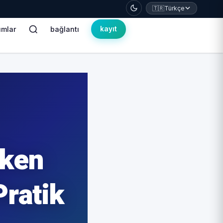
🇹🇷
Türkçe
umlar
bağlantı
kayıt
eken
Pratik