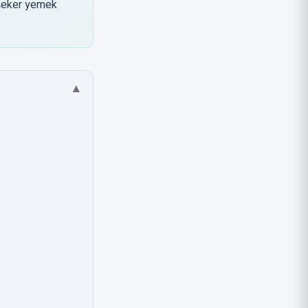
n şeker yemek
▾