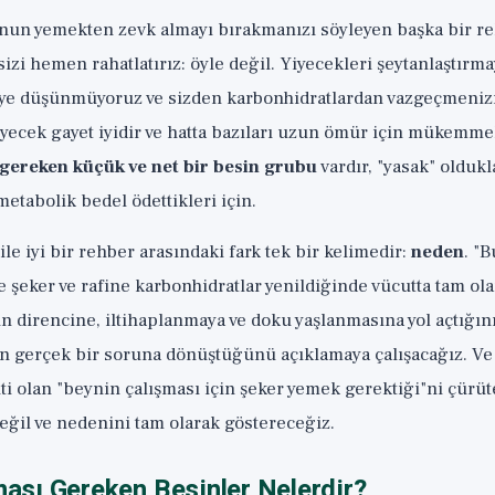
nun yemekten zevk almayı bırakmanızı söyleyen başka bir 
sizi hemen rahatlatırız: öyle değil. Yiyecekleri şeytanlaştırm
diye düşünmüyoruz ve sizden karbonhidratlardan vazgeçmeniz
yecek gayet iyidir ve hatta bazıları uzun ömür için mükemme
 gereken küçük ve net bir besin grubu
vardır, "yasak" oldukla
metabolik bedel ödettikleri için.
le iyi bir rehber arasındaki fark tek bir kelimedir:
neden
. "
e şeker ve rafine karbonhidratlar yenildiğinde vücutta tam o
n direncine, iltihaplanmaya ve doku yaşlanmasına yol açtığın
an gerçek bir soruna dönüştüğünü açıklamaya çalışacağız. Ve
iti olan "beynin çalışması için şeker yemek gerektiği"ni çürü
eğil ve nedenini tam olarak göstereceğiz.
lması Gereken Besinler Nelerdir?