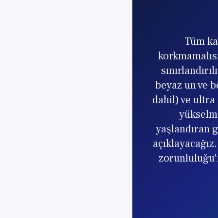
Tüm kar
korkmamalısın
sınırlandırı
beyaz un ve be
dahil) ve ultr
yükselme
yaşlandıran g
açıklayacağız.
zorunluluğu'