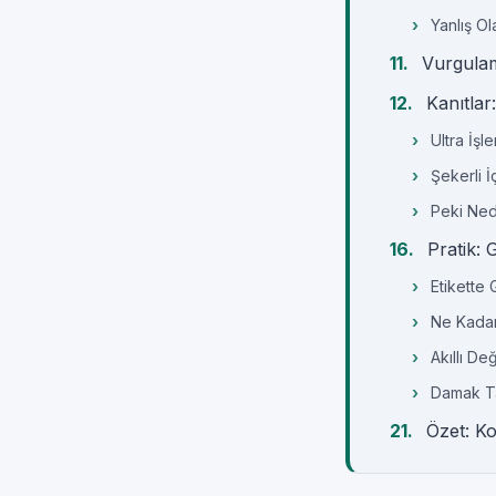
Yanlış O
Vurgulam
Kanıtlar
Ultra İş
Şekerli 
Peki Ned
Pratik: 
Etikette 
Ne Kadar
Akıllı De
Damak T
Özet: Ko