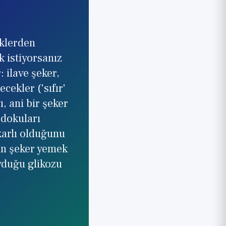
eklerden
k istiyorsanız
 ilave şeker,
cekler ('sıfır'
, ani bir şeker
 dokuları
karlı olduğunu
çin şeker yemek
yduğu glikozu