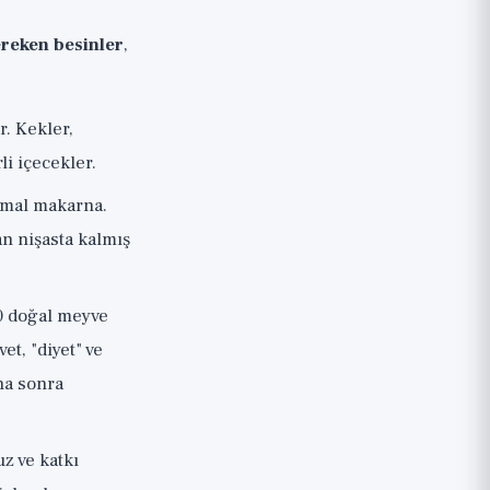
ereken besinler
,
. Kekler,
li içecekler.
rmal makarna.
an nişasta kalmış
00 doğal meyve
et, "diyet" ve
ha sonra
uz ve katkı