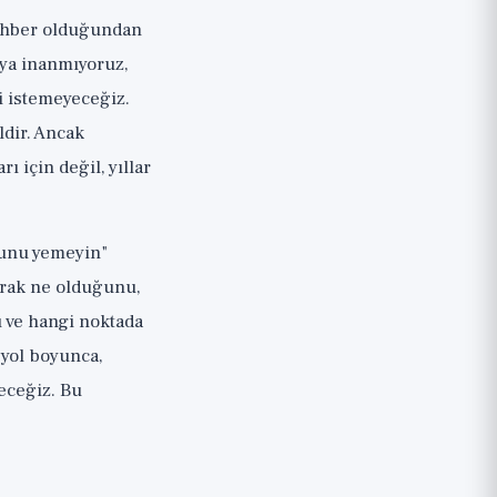
rehber olduğundan
aya inanmıyoruz,
i istemeyeceğiz.
ldir. Ancak
rı için değil, yıllar
Bunu yemeyin"
larak ne olduğunu,
ı ve hangi noktada
 yol boyunca,
teceğiz. Bu