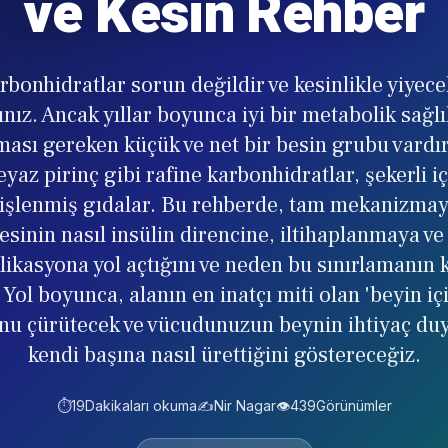
ve Kesin Rehber
bonhidratlar sorun değildir ve kesinlikle yiyec
ız. Ancak yıllar boyunca iyi bir metabolik sağlı
lması gereken küçük ve net bir besin grubu vardır:
yaz pirinç gibi rafine karbonhidratlar, şekerli içe
a işlenmiş gıdalar. Bu rehberde, tam mekanizmayı
sinin nasıl insülin direncine, iltihaplanmaya ve
likasyona yol açtığını ve neden bu sınırlamanın 
 Yol boyunca, alanın en inatçı miti olan 'beyin i
nu çürütecek ve vücudunuzun beynin ihtiyaç du
kendi başına nasıl ürettiğini göstereceğiz.
⏱️
19
Dakikaları okuma
✍️
Nir Nagar
👁️
439
Görünümler