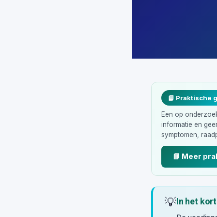
📘 Praktische 
Een op onderzoek 
informatie en ge
symptomen, raadp
📘 Meer pra
💡
In het kort