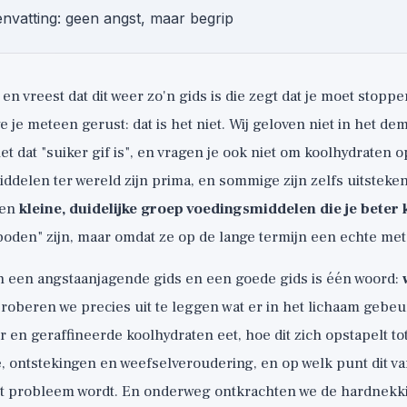
nvatting: geen angst, maar begrip
st en vreest dat dit weer zo'n gids is die zegt dat je moet stop
we je meteen gerust: dat is het niet. Wij geloven niet in het d
et dat "suiker gif is", en vragen je ook niet om koolhydraten 
delen ter wereld zijn prima, en sommige zijn zelfs uitsteke
een
kleine, duidelijke groep voedingsmiddelen die je beter
boden" zijn, maar omdat ze op de lange termijn een echte met
en een angstaanjagende gids en een goede gids is één woord:
 proberen we precies uit te leggen wat er in het lichaam gebeur
 en geraffineerde koolhydraten eet, hoe dit zich opstapelt to
e, ontstekingen en weefselveroudering, en op welk punt dit v
 probleem wordt. En onderweg ontkrachten we de hardnekki