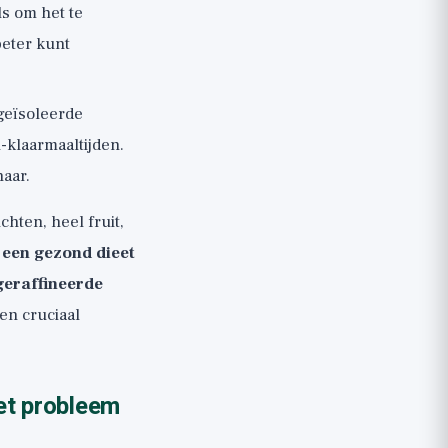
ls om het te
beter kunt
 geïsoleerde
n-klaarmaaltijden.
naar.
chten, heel fruit,
 een gezond dieet
geraffineerde
 een cruciaal
et probleem