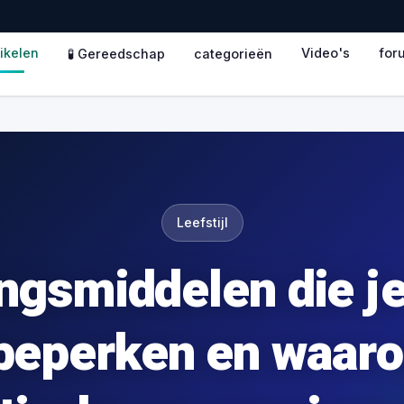
tikelen
Video's
for
🧪 Gereedschap
categorieën
Leefstijl
ngsmiddelen die je
beperken en waar