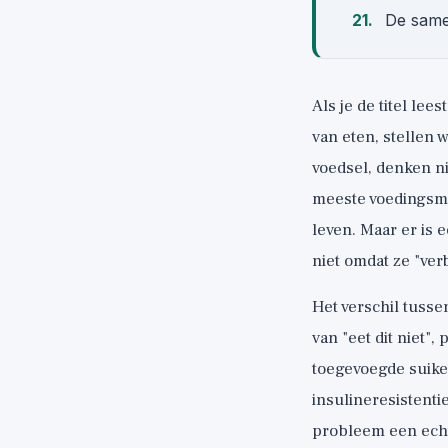
De same
Als je de titel lee
van eten, stellen 
voedsel, denken ni
meeste voedingsmid
leven. Maar er is 
niet omdat ze "ver
Het verschil tuss
van "eet dit niet",
toegevoegde suiker
insulineresistenti
probleem een echt