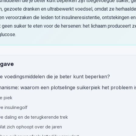
middelen die je beter kunt beperken zijn toegevoegde suiker, ge
n, gezoete dranken en ultrabewerkt voedsel, omdat ze herhaalde
en veroorzaken die leiden tot insulineresistentie, ontstekingen en
t geen suiker te eten voor de hersenen: het lichaam produceert z
lucose.
pgave
de voedingsmiddelen die je beter kunt beperken?
anisme: waarom een plotselinge suikerpiek het probleem i
De piek
e insulinegolf
De daling en de terugkerende trek
Wat zich ophoopt over de jaren