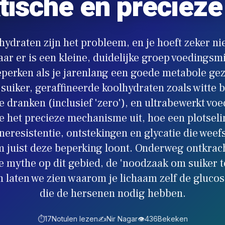
tische en precieze
lhydraten zijn het probleem, en je hoeft zeker nie
ar er is een kleine, duidelijke groep voedingsm
eperken als je jarenlang een goede metabole gez
uiker, geraffineerde koolhydraten zoals witte 
te dranken (inclusief 'zero'), en ultrabewerkt voe
e het precieze mechanisme uit, hoe een plotseli
lineresistentie, ontstekingen en glycatie die weef
 juist deze beperking loont. Onderweg ontkrac
 mythe op dit gebied, de 'noodzaak om suiker t
n laten we zien waarom je lichaam zelf de gluco
die de hersenen nodig hebben.
⏱️
17
Notulen lezen
✍️
Nir Nagar
👁️
436
Bekeken