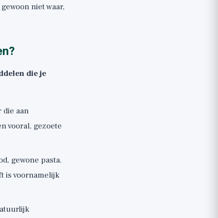
s gewoon niet waar,
en?
delen die je
r die aan
n vooral, gezoete
rood, gewone pasta.
ft is voornamelijk
atuurlijk