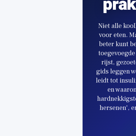
prak
Niet alle koo
voor eten. Ma
beter kunt b
toegevoegde s
rijst, gezoe
gids leggen w
leidt tot insu
en waarom
hardnekkigste
hersenen', e