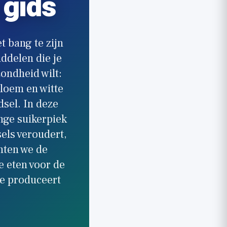
 gids
t bang te zijn
iddelen die je
ondheid wilt:
bloem en witte
dsel. In deze
nge suikerpiek
sels veroudert,
hten we de
e eten voor de
se produceert