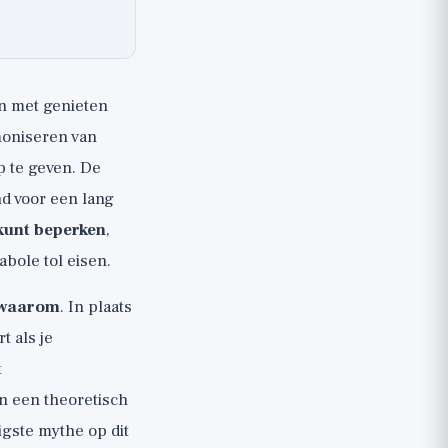
pen met genieten
emoniseren van
op te geven. De
nd voor een lang
 kunt beperken
,
abole tol eisen.
waarom
. In plaats
t als je
t
an een theoretisch
gste mythe op dit