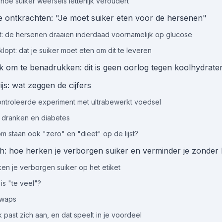
 hoe suiker weefsels letterlijk veroudert
 ontkrachten: "Je moet suiker eten voor de hersenen"
t: de hersenen draaien inderdaad voornamelijk op glucose
klopt: dat je suiker moet eten om dit te leveren
jk om te benadrukken: dit is geen oorlog tegen koolhydrate
js: wat zeggen de cijfers
ntroleerde experiment met ultrabewerkt voedsel
 dranken en diabetes
m staan ook "zero" en "dieet" op de lijst?
h: hoe herken je verborgen suiker en verminder je zonder l
en je verborgen suiker op het etiket
is "te veel"?
swaps
 past zich aan, en dat speelt in je voordeel