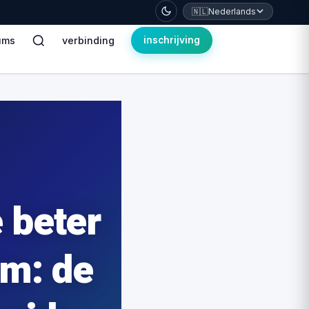
🇳🇱
Nederlands
ums
verbinding
inschrijving
 beter
om: de