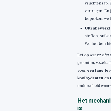
vruchtensap. Z
vertragen. En 
beperken, we l
Ultrabewerkt
stoffen, suike
We hebben hier
Let op wat er
niet
o
groenten, vezels. D
voor een lang lev
koolhydraten en 
onderscheid waar
Het mechani
is