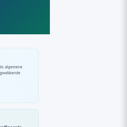
hts algemene
orgwekkende