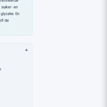
raffineerde
 suiker- en
 glycatie. En
elf de
▾
s