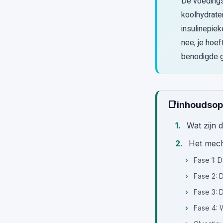
De voedings
koolhydrate
insulinepiek
nee, je hoef
benodigde g
📑
inhoudso
Wat zijn 
Het mech
Fase 1: 
Fase 2: D
Fase 3: 
Fase 4: 