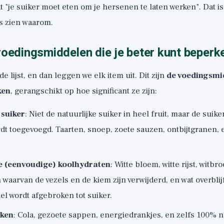
at "je suiker moet eten om je hersenen te laten werken". Dat i
es zien waarom.
voedingsmiddelen die je beter kunt beperk
 lijst, en dan leggen we elk item uit. Dit zijn
de voedingsmid
ken
, gerangschikt op hoe significant ze zijn:
suiker
: Niet de natuurlijke suiker in heel fruit, maar de suike
t toegevoegd. Taarten, snoep, zoete sauzen, ontbijtgranen, e
e (eenvoudige) koolhydraten
: Witte bloem, witte rijst, witb
n waarvan de vezels en de kiem zijn verwijderd, en wat overblij
el wordt afgebroken tot suiker.
nken
: Cola, gezoete sappen, energiedrankjes, en zelfs 100% n