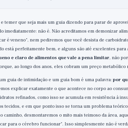
lo e temer que seja mais um guia dizendo para parar de aprovei
-lo imediatamente: não é. Não acreditamos em demonizar alim
ar é veneno", nem pediremos que você desista de carboidrato
o está perfeitamente bem, e alguns são até excelentes para 
eno e claro de alimentos que vale a pena limitar
, não po
porque, ao longo dos anos, eles cobram um preço metabólico r
 um guia de intimidação e um guia bom é uma palavra:
por qu
remos explicar exatamente o que acontece no corpo ao consu
idratos refinados, como isso se acumula em resistência à insu
s tecidos, e em que ponto isso se torna um problema teóric
no caminho, desmontaremos o mito mais teimoso da área, aque
car para o cérebro funcionar". Isso simplesmente não é verd