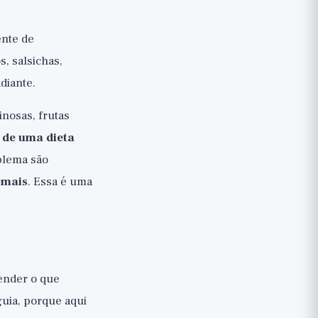
ente de
s, salsichas,
diante.
inosas, frutas
 de uma dieta
blema são
emais
. Essa é uma
tender o que
uia, porque aqui