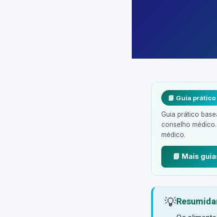
📘 Guia prático
Guia prático base
conselho médico.
médico.
📘 Mais guia
💡
Resumida