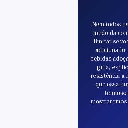
Nem todos os
medo da com
limitar se v
adicionado,
bebidas adoça
guia, expl
resistência à 
que essa li
teimoso 
mostraremos p