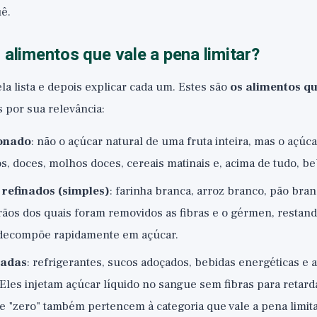
ê.
 alimentos que vale a pena limitar?
a lista e depois explicar cada um. Estes são
os alimentos qu
 por sua relevância:
onado
: não o açúcar natural de uma fruta inteira, mas o açúc
s, doces, molhos doces, cereais matinais e, acima de tudo, b
 refinados (simples)
: farinha branca, arroz branco, pão bra
ãos dos quais foram removidos as fibras e o gérmen, restan
decompõe rapidamente em açúcar.
çadas
: refrigerantes, sucos adoçados, bebidas energéticas e a
Eles injetam açúcar líquido no sangue sem fibras para retardá
 e "zero" também pertencem à categoria que vale a pena limit