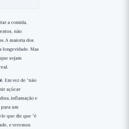
tar a comida,
entos, não
s. A maioria dos
a longevidade. Mas
rque sejam
eal.
ê
. Em vez de "não
mir açúcar
lina, inflamação e
o para um
le que diz que "é
ade, e veremos