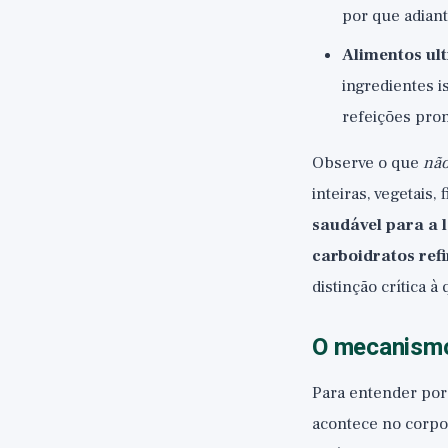
por que adiant
Alimentos ul
ingredientes i
refeições pro
Observe o que
nã
inteiras, vegetais
saudável para a 
carboidratos ref
distinção crítica à
O mecanismo
Para entender por 
acontece no corpo