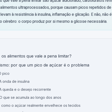
 que vale a pena limitar são açúcar adicionado, carboidratos ref
alimentos ultraprocessados, porque causam picos repetidos de 
 levam à resistência à insulina, inflamação e glicação. E não, não
 o cérebro: o corpo produz por si mesmo a glicose necessária.
 os alimentos que vale a pena limitar?
smo: por que um pico de açúcar é o problema
O pico
A onda de insulina
 A queda e o desejo recorrente
 O que se acumula ao longo dos anos
: como o açúcar realmente envelhece os tecidos