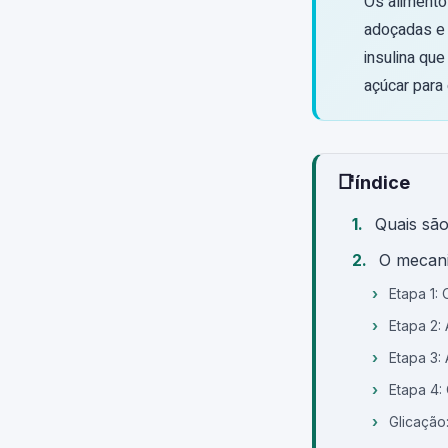
Os alimentos
adoçadas e 
insulina que
açúcar para
📑
índice
Quais são
O mecani
Etapa 1: 
Etapa 2: 
Etapa 3:
Etapa 4:
Glicação