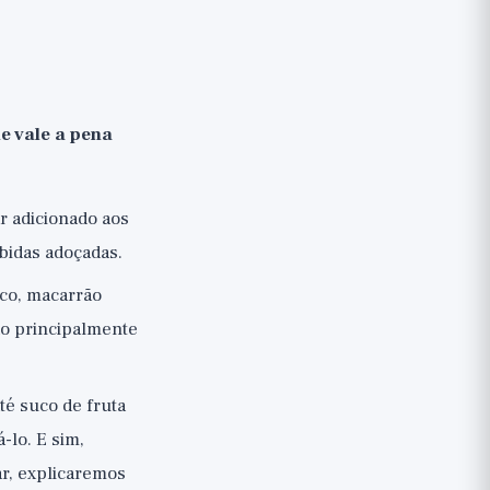
e vale a pena
ar adicionado aos
ebidas adoçadas.
nco, macarrão
do principalmente
té suco de fruta
-lo. E sim,
ar, explicaremos