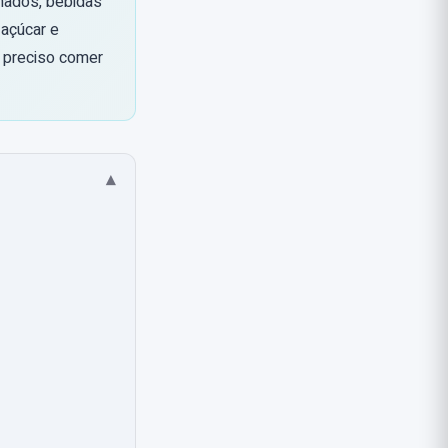
inados, bebidas
açúcar e
 é preciso comer
▾