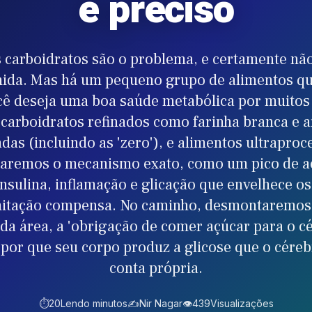
e preciso
 carboidratos são o problema, e certamente não 
ida. Mas há um pequeno grupo de alimentos que
ocê deseja uma boa saúde metabólica por muitos
 carboidratos refinados como farinha branca e a
das (incluindo as 'zero'), e alimentos ultraproc
icaremos o mecanismo exato, como um pico de aç
insulina, inflamação e glicação que envelhece os
mitação compensa. No caminho, desmontaremos
da área, a 'obrigação de comer açúcar para o cé
or que seu corpo produz a glicose que o céreb
conta própria.
⏱️
20
Lendo minutos
✍️
Nir Nagar
👁️
439
Visualizações