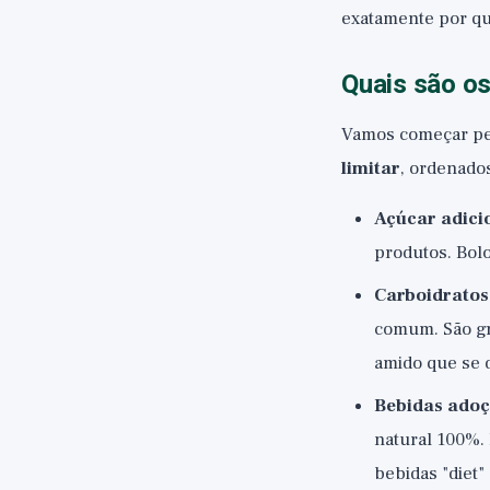
exatamente por qu
Quais são os
Vamos começar pel
limitar
, ordenados
Açúcar adici
produtos. Bolo
Carboidratos
comum. São gr
amido que se 
Bebidas ado
natural 100%. 
bebidas "diet"