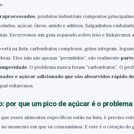
e.
traprocessados
: produtos industriais compostos principalm
solados, açúcar, óleos, amido e aditivos. Salgadinhos embalado
ntas. Escrevemos um guia separado sobre isso e linkaremos a
o
está na lista: carboidratos complexos, grãos integrais, legum
, fibras. Eles não são apenas "permitidos", são realmente
parte
longevidade
. O problema nunca foram "carboidratos". O pro
inados e açúcar adicionado que são absorvidos rápido d
 qual voltaremos.
: por que um pico de açúcar é o problema
que esses alimentos específicos estão na lista, é preciso en
 no momento em que os consumimos. E este é o coração do g