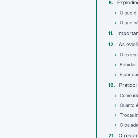
Explodin
O que é 
O que nã
Importan
As evid
O experi
Bebidas 
E por qu
Prático:
Como ide
Quanto 
Trocas i
O palada
O resum