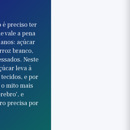
é preciso ter
 vale a pena
 anos: açúcar
rroz branco,
essados. Neste
úcar leva à
 tecidos, e por
 o mito mais
rebro', e
ro precisa por