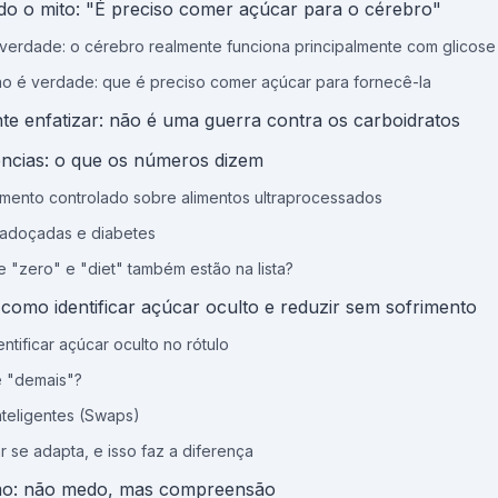
do o mito: "É preciso comer açúcar para o cérebro"
verdade: o cérebro realmente funciona principalmente com glicose
o é verdade: que é preciso comer açúcar para fornecê-la
te enfatizar: não é uma guerra contra os carboidratos
ências: o que os números dizem
mento controlado sobre alimentos ultraprocessados
adoçadas e diabetes
e "zero" e "diet" também estão na lista?
 como identificar açúcar oculto e reduzir sem sofrimento
ntificar açúcar oculto no rótulo
é "demais"?
nteligentes (Swaps)
r se adapta, e isso faz a diferença
o: não medo, mas compreensão