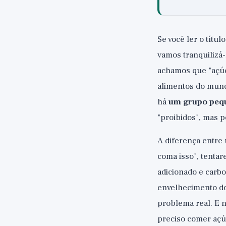
Se você ler o títu
vamos tranquilizá
achamos que "açúc
alimentos do mund
há
um grupo pequ
"proibidos", mas 
A diferença entre
coma isso", tenta
adicionado e carbo
envelhecimento do
problema real. E 
preciso comer açú