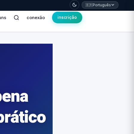
🇧🇷
Português
uns
conexão
inscrição
pena
prático