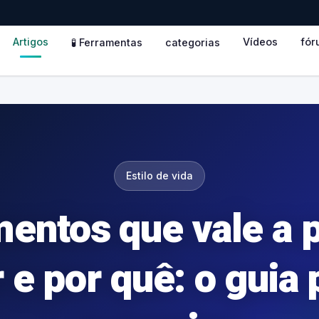
Artigos
Vídeos
fór
🧪 Ferramentas
categorias
Estilo de vida
mentos que vale a 
r e por quê: o guia 