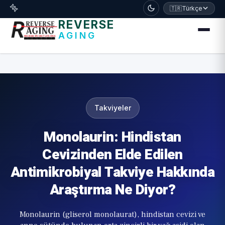
דלג לתוכן הראשי
🧬
🇹🇷
Türkçe
REVERSE
AGING
Takviyeler
Monolaurin: Hindistan
Cevizinden Elde Edilen
Antimikrobiyal Takviye Hakkında
Araştırma Ne Diyor?
Monolaurin (gliserol monolaurat), hindistan cevizi ve