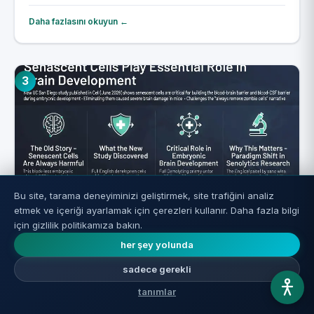
Daha fazlasını okuyun ←
3
Bu site, tarama deneyiminizi geliştirmek, site trafiğini analiz
etmek ve içeriği ayarlamak için çerezleri kullanır. Daha fazla bilgi
Beyindeki Zombi Hücreler: Neden
için gizlilik politikamıza bakın.
Hepsini Basitçe Yok Etmek Yasak
her şey yolunda
sadece gerekli
Daha fazlasını okuyun ←
tanımlar