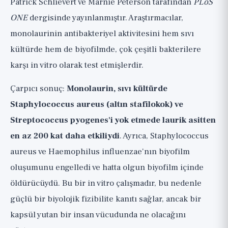
Patrick Schlievert ve Marnie Peterson tarafından
PLoS
ONE
dergisinde yayınlanmıştır. Araştırmacılar,
monolaurinin antibakteriyel aktivitesini hem sıvı
kültürde hem de biyofilmde, çok çeşitli bakterilere
karşı in vitro olarak test etmişlerdir.
Çarpıcı sonuç:
Monolaurin, sıvı kültürde
Staphylococcus aureus (altın stafilokok) ve
Streptococcus pyogenes'i yok etmede laurik asitten
en az 200 kat daha etkiliydi
. Ayrıca, Staphylococcus
aureus ve Haemophilus influenzae'nın biyofilm
oluşumunu engelledi ve hatta olgun biyofilm içinde
öldürücüydü. Bu bir in vitro çalışmadır, bu nedenle
güçlü bir biyolojik fizibilite kanıtı sağlar, ancak bir
kapsül yutan bir insan vücudunda ne olacağını