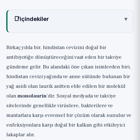
📑
içindekiler
▾
Monolaurin Nedir?
Bağışıklık Sistemiyle İlişkisi: Laboratuvarda
Birkaç yılda bir, hindistan cevizini doğal bir
Gerçek Bir Mekanizma
antibiyotiğe dönüştüreceğini vaat eden bir takviye
Mevcut Kanıtlar
gündeme gelir. Bu alandaki öne çıkan isimlerden biri,
Araştırma 1: 2012 Antibakteriyel Aktivite
hindistan cevizi yağında ve anne sütünde bulunan bir
Çalışması (Schlievert ve Peterson)
yağ asidi olan laurik asitten elde edilen bir molekül
Araştırma 2: 2006 Monolaurin ve Laurik Asit
olan
monolaurin
'dir. Sosyal medyada ve takviye
İncelemesi (Lieberman)
sitelerinde genellikle virüslere, bakterilere ve
Araştırma 3: 2019 Kritik İnceleme (Monolaurinin
mantarlara karşı evrensel bir çözüm olarak sunulur ve
Klinik Kullanımı)
enfeksiyonlara karşı doğal bir kalkan gibi etkileyici
Peki Ya Diğer Kullanımlar?
lakaplar alır.
Monolaurin Almaya Başlamalı mısınız?