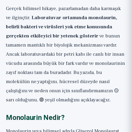
Gerçek bilimsel hikaye, pazarlamadan daha karmaşık
Araştırmadan Ne Çıkarılmalı?
ve ilginçtir.
Laboratuvar ortamında monolaurin,
Geniş Perspektif
belirli bakteri ve virüsleri yok etme konusunda
gerçekten etkileyici bir yetenek gösterir
ve bunun
tamamen mantıklı bir biyolojik mekanizması vardır.
Ancak laboratuvardaki bir petri kabı ile canlı bir insan
vücudu arasında büyük bir fark vardır ve monolaurinin
zayıf noktası tam da buradadır. Bu yazıda, bu
molekülün ne yaptığını, hücresel düzeyde nasıl
çalıştığını ve neden onun için sınıflandırmamızın 🟡
sarı olduğunu, 🟢 yeşil olmadığını açıklayacağız.
Monolaurin Nedir?
Monolaurin veya bilimsel adıyla Gliserol Monolaurat