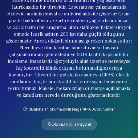
anne sütünde bulunan orta zincirli bir yağ asidi olan
laurik asidin bir türevidir. Laboratuvar çalışmalarında
etkileyici antimikrobiyal ve antiviral aktivite gösterir: Gram-
pozitif bakterilerin ve zarflı virüslerin yağ zarlarını bozar
ve 2012 tarihli bir araştırma, altın stafilokok bakterisini yok
etmede laurik asitten 200 kat daha güçlü olduğunu
göstermiştir. Ancak dikkatli olunması gereken nokta şudur:
Neredeyse tüm kanıtlar laboratuvar ve hayvan
çalışmalarından gelmektedir ve 2019 tarihli kapsamlı bir
inceleme, insanlarda ağız yoluyla alım üzerine neredeyse
hiç kontrollü klinik çalışma bulunmadığını ortaya
koymuştur. Güvenli bir gıda katkı maddesi (GRAS) olarak
sınıflandırılmıştır ancak aktif bir enfeksiyon tedavisinin
yerini tutmaz. Makale, mekanizmayı dürüstçe açıklamakta
ve kanıtların nerede durduğunu göstermektedir.
⏱️
13
Dakikaları okuma
✍️
Nir Nagar
👁️
460
Görünümler
🔖
Okumak için kaydet