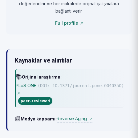
değerlendirir ve her makalede orijinal çalışmalara
bağlantı verir.
Full profile ↗
Kaynaklar ve alıntılar
📚
Orijinal araştırma:
PLoS ONE
(DOI: 10.1371/journal.pone.0040350)
↗
peer-reviewed
📰
Reverse Aging
Medya kapsamı:
↗