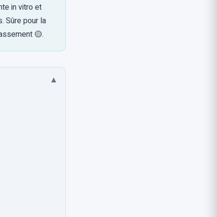
e in vitro et
s. Sûre pour la
lassement 🟡.
▾