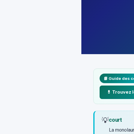
📘 Guide des 
💊 Trouvez 
💡
court
La monolaur