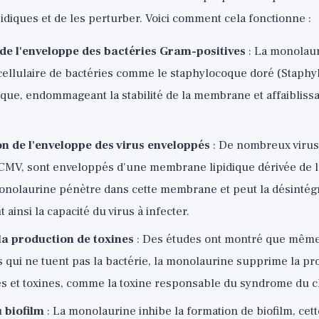
diques et de les perturber. Voici comment cela fonctionne :
de l'enveloppe des bactéries Gram-positives
: La monolaur
ellulaire de bactéries comme le staphylocoque doré (Staphy
oque, endommageant la stabilité de la membrane et affaiblissan
n de l'enveloppe des virus enveloppés
: De nombreux virus
 CMV, sont enveloppés d'une membrane lipidique dérivée de la
monolaurine pénètre dans cette membrane et peut la désintég
ainsi la capacité du virus à infecter.
 la production de toxines
: Des études ont montré que même
 qui ne tuent pas la bactérie, la monolaurine supprime la pr
s et toxines, comme la toxine responsable du syndrome du c
 biofilm
: La monolaurine inhibe la formation de biofilm, cet