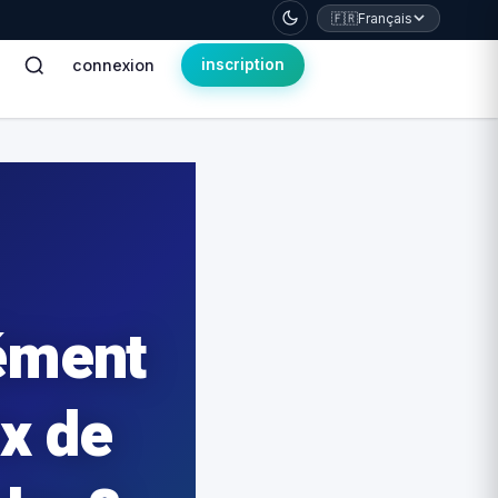
🇫🇷
Français
connexion
inscription
ément
ix de