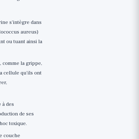
ine s'intègre dans
lococcus aureus)
t ou tuant ainsi la
, comme la grippe,
 cellule qu'ils ont
rer,
 à des
oduction de ses
hoc toxique.
te couche