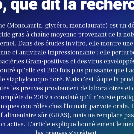
, que dit la recher
e (Monolaurin, glycérol monolaurate) est un dér
cide gras à chaîne moyenne provenant de la noi
ternel. Dans des études in vitro, elle montre une 
nne et antivirale impressionnante : elle perturb
bactéries Gram-positives et des virus enveloppé
ntré qu'elle est 200 fois plus puissante que l'a
 le staphylocoque doré. Mais c'est là que la pru
utes les preuves proviennent de laboratoires et 
omplète de 2019 a constaté qu'il n'existe prat
iniques contrôlés chez l'humain par voie orale. I
f alimentaire sûr (GRAS), mais ne remplace pas 
ion active. L'article explique honnêtement le mé
les preuves s'arrêtent.