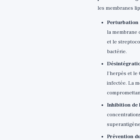
les membranes lipi
Perturbation 
la membrane c
et le streptoc
bactérie.
Désintégratio
l'herpès et le
infectée. La 
compromettant 
Inhibition de
concentrations
superantigène
Prévention du