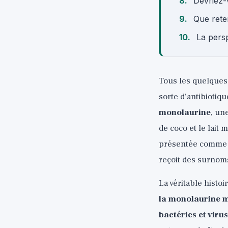
Devriez-
Que rete
La persp
Tous les quelques
sorte d'antibiotiq
monolaurine
, un
de coco et le lait
présentée comme un
reçoit des surnom
La véritable histo
la monolaurine m
bactéries et virus