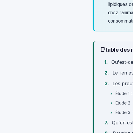
lipidiques d
chez l'anima
consommatio
📑
table des 
Qu'est-ce
Le lien a
Les preu
Étude 1 :
Étude 2 
Étude 3 :
Qu'en est-