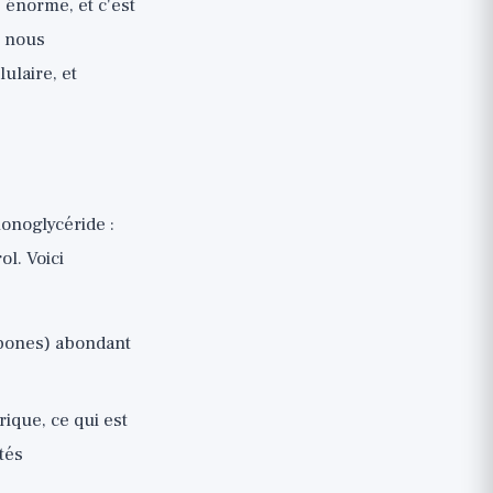
é énorme, et c'est
, nous
ulaire, et
onoglycéride :
l. Voici
rbones) abondant
rique, ce qui est
tés