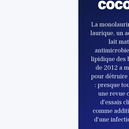
coco
La monolaurin
laurique, un a
lait ma
antimicrobie
lipidique des 
de 2012 a mo
pour détruire
: presque to
une revue c
d'essais cl
comme additi
d'une infect