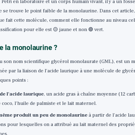
Pétri en laboratoire et un corps humain vivant, il y a un foss
 se trouve le point faible de la monolaurine. Dans cet article
e fait cette molécule, comment elle fonctionne au niveau cell
sification pour elle est 🟡 jaune et non 🟢 vert.
e la monolaurine ?
u son nom scientifique glycérol monolaurate (GML), est un m
e par la liaison de l'acide laurique à une molécule de glycéro
lques points :
 de l'acide laurique
, un acide gras à chaîne moyenne (12 ca
 coco, l'huile de palmiste et le lait maternel.
-même produit un peu de monolaurine
à partir de l'acide lau
ons pour lesquelles on a attribué au lait maternel des proprié
nes.