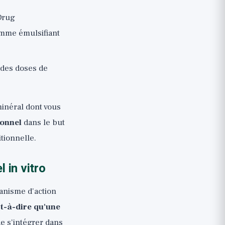
Drug
omme émulsifiant
 des doses de
minéral dont vous
onnel
dans le but
tionnelle.
 in vitro
canisme d'action
st-à-dire qu'une
de s'intégrer dans