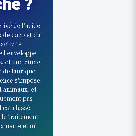
che ?
ivé de l'acide
x de coco et du
activité
e l'enveloppe
s, et une étude
cide laurique
dence s'impose
d'animaux, et
iquement pas
l est classé
le traitement
canisme et où