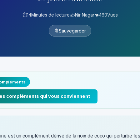
⏱️
14
Minutes de lecture
✍️
Nir Nagar
👁️
460
Vues
🔖
Sauvegarder
compléments
les compléments qui vous conviennent
ine est un complément dérivé de la noix de coco qui perturbe l