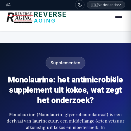
דלג לתוכן הראשי
🧬
🇳🇱
Nederlands
REVERSE
AGING
Supplementen
Monolaurine: het antimicrobiële
supplement uit kokos, wat zegt
het onderzoek?
Monolaurine (Monolaurin, glycerolmonolauraat) is een
derivaat van laurinezuur, een middellange-keten vetzuur
afkomstig uit kokos en moedermelk. In