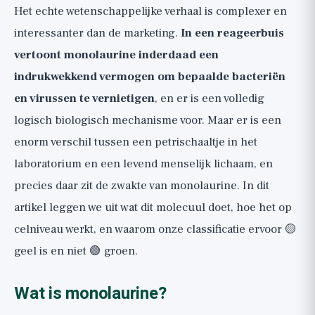
monolaurine?
Het echte wetenschappelijke verhaal is complexer en
Wat kunt u wel meenemen uit het
interessanter dan de marketing.
In een reageerbuis
onderzoek?
vertoont monolaurine inderdaad een
indrukwekkend vermogen om bepaalde bacteriën
Het bredere perspectief
en virussen te vernietigen
, en er is een volledig
logisch biologisch mechanisme voor. Maar er is een
enorm verschil tussen een petrischaaltje in het
laboratorium en een levend menselijk lichaam, en
precies daar zit de zwakte van monolaurine. In dit
artikel leggen we uit wat dit molecuul doet, hoe het op
celniveau werkt, en waarom onze classificatie ervoor 🟡
geel is en niet 🟢 groen.
Wat is monolaurine?