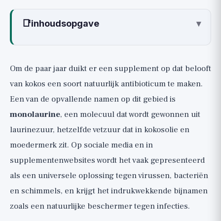
📑
inhoudsopgave
▾
Wat is monolaurine?
De relatie met het immuunsysteem: een
Om de paar jaar duikt er een supplement op dat belooft
echt mechanisme in de reageerbuis
van kokos een soort natuurlijk antibioticum te maken.
Het huidige bewijs
Een van de opvallende namen op dit gebied is
Onderzoek 1: Antibacteriële activiteit uit 2012
monolaurine
, een molecuul dat wordt gewonnen uit
(Schlievert en Peterson)
laurinezuur, hetzelfde vetzuur dat in kokosolie en
Onderzoek 2: Review van monolaurine en
moedermerk zit. Op sociale media en in
laurinezuur uit 2006 (Lieberman)
supplementenwebsites wordt het vaak gepresenteerd
Onderzoek 3: De kritische review uit 2019 (Het
als een universele oplossing tegen virussen, bacteriën
klinische gebruik van monolaurine)
en schimmels, en krijgt het indrukwekkende bijnamen
Wat zijn andere toepassingen?
zoals een natuurlijke beschermer tegen infecties.
Moet u beginnen met het innemen van