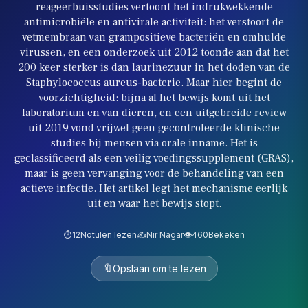
reageerbuisstudies vertoont het indrukwekkende
antimicrobiële en antivirale activiteit: het verstoort de
vetmembraan van grampositieve bacteriën en omhulde
virussen, en een onderzoek uit 2012 toonde aan dat het
200 keer sterker is dan laurinezuur in het doden van de
Staphylococcus aureus-bacterie. Maar hier begint de
voorzichtigheid: bijna al het bewijs komt uit het
laboratorium en van dieren, en een uitgebreide review
uit 2019 vond vrijwel geen gecontroleerde klinische
studies bij mensen via orale inname. Het is
geclassificeerd als een veilig voedingssupplement (GRAS),
maar is geen vervanging voor de behandeling van een
actieve infectie. Het artikel legt het mechanisme eerlijk
uit en waar het bewijs stopt.
⏱️
12
Notulen lezen
✍️
Nir Nagar
👁️
460
Bekeken
🔖
Opslaan om te lezen