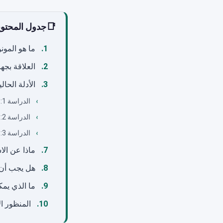
📑
جدول المحتو
ما هو المون
العلاقة بجها
الأدلة الحالي
الدراسة 1: النشاط المضاد للبكتيريا من عام 2012 (Schlievert وPeterson)
الدراسة 2: مراجعة المونولورين وحمض اللوريك من عام 2006 (Lieberman)
الدراسة 3: المراجعة النقدية من عام 2019 (الاستخدام السريري للمونولورين)
ماذا عن ال
هل يجب أن ت
ما الذي يم
المنظور ا