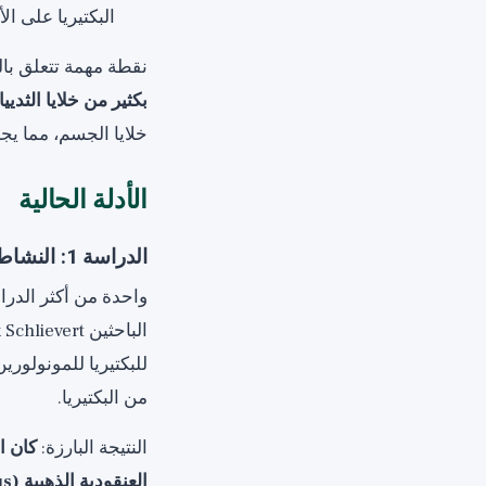
البكتيريا على ال
نقطة مهمة تتعلق با
بكثير من خلايا الثدي
خلايا الجسم، مما يج
الأدلة الحالية
الدراسة 1: النشاط المضاد للبكتيريا من عام 2012 (Schlievert وPeterson)
واحدة من أكثر الدر
للبكتيريا للمونولور
من البكتيريا.
النتيجة البارزة:
العنقودية الذهبية (Staphylococcus aureus) والمكورات العقدية المقيحة (Streptococcus pyogenes)