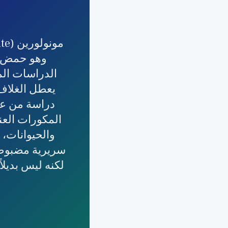
وهو حمض د
الدراسات الم
يعطل الغلاف 
المكورات العنق
لكنه ليس بديلا