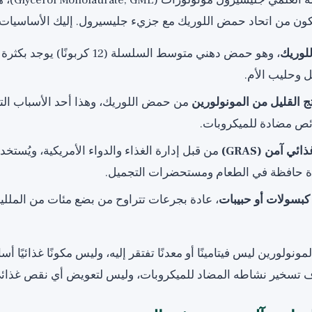
المونولورين، أو اسمه ا
كون من اتحاد حمض اللوريك مع جزيء جليسيرول. إليك الأساسيات
لوريك
، وهو حمض دهني متوسط السلسلة (12 كرب
ل وحليب الأم.
 القليل من المونولورين
من حمض اللوريك، وهذا أحد الأسباب الت
ئص مضادة للميكروبات.
 آمن (GRAS)
من قبل إدارة الغذاء والدواء الأمريكية، ويُست
 حافظة في الطعام ومستحضرات التجميل.
كبسولات أو حبيبات
، عادة بجرعات تتراوح من بضع مئات من الملل
ونولورين ليس فيتامينًا أو معدنًا تفتقر إليه، وليس مكونًا غذائيًا أساسي
 تسخير نشاطه المضاد للميكروبات، وليس لتعويض أي نقص غذائي