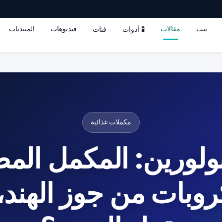
بيت
مقالات
فيديوهات
المنتديات
🧪 أدوات
فئات
مكملات غذائية
ولورين: المكمل المض
روبات من جوز الهند، 