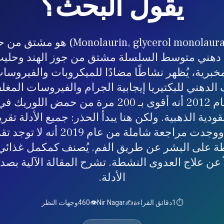
يقول البحث؟
مونولورين (urin, glycerol monolaurate
هني متوسط السلسلة مشتق من جوز الهند وحليب 
خبرية، يُظهر نشاطًا مضادًا للميكروبات والفيروسات 
الدهني للبكتيريا إيجابية الجرام والفيروسات المغ
دراسة من عام 2012 أنه أقوى بـ 200 مرة من حمض ا
ودية الذهبية. ولكن هنا يبدأ الحذر: جميع الأدلة تقريب
والحيوانات، ووجدت مراجعة شاملة من عام
ً عن علاج العدوى النشطة. تشرح المقالة الآلية بص
الأدلة.
⏱️
1
دقائق القراءة
✍️
Nir Nagar
👁️
460
وجهات النظر