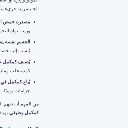
الجليسريد: جزيء يت
مصدره حمض ال
وزيت نواة النخي
الجسم نفسه ينتج
يُنسب إليه خصا
يُصنف كمكمل غذائي
كمستحلب ومادة
يُباع كمكمل في 
جرامات يوميًا.
من المهم أن نفهم: الم
كمكمل وظيفي
بهدف