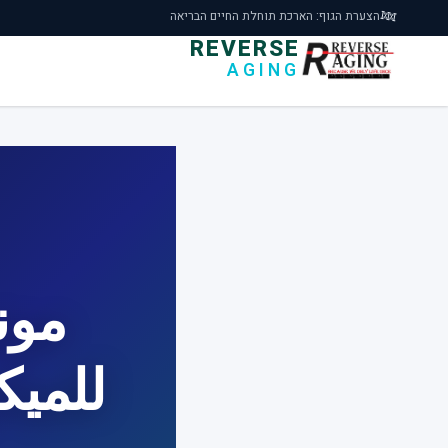
🧬
הצערת הגוף: הארכת תוחלת החיים הבריאה
REVERSE
AGING
مون
للميك