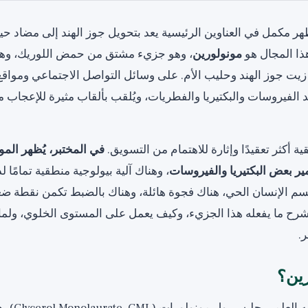
ظهر مكمل في العناوين الرئيسية يعد بتحويل جوز الهند إلى مضاد ح
هذا المجال هو
مونولورين
، وهو جزيء مشتق من حمض اللوريك، و
يت جوز الهند وحليب الأم. على وسائل التواصل الاجتماعي ومواقع 
 الفيروسات والبكتيريا والفطريات، ويُلقب بألقاب مثيرة للإعجاب 
ية أكثر تعقيدًا وإثارة للاهتمام من التسويق.
في المختبر، يُظهر المو
ر بعض البكتيريا والفيروسات
، وهناك آلية بيولوجية منطقية تمامًا 
سم الإنسان الحي، هناك فجوة هائلة، وهناك بالضبط تكمن نقطة ضع
رح ما يفعله هذا الجزيء، وكيف يعمل على المستوى الخلوي، ولماذا
.
رين؟