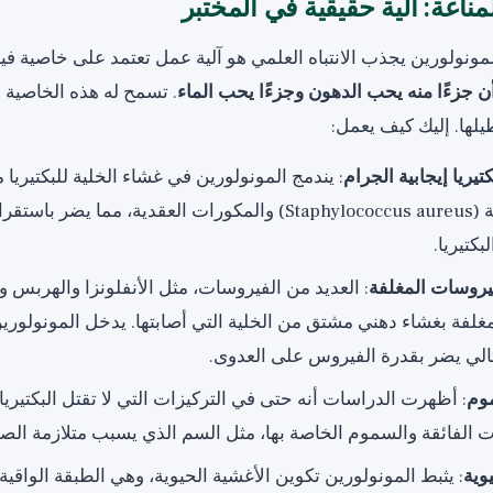
لمناعة: آلية حقيقية في المختبر
ونولورين يجذب الانتباه العلمي هو آلية عمل تعتمد على خاصية في
ن جزءًا منه يحب الدهون وجزءًا يحب الماء
. تسمح له هذه الخاصية ب
يلها. إليك كيف يعمل:
يريا إيجابية الجرام
: يندمج المونولورين في غشاء الخلية للبكتيريا
العنقودية الذهبية (Staphylococcus aureus) والمكورات العقدية، مما 
كتيريا.
يروسات المغلفة
: العديد من الفيروسات، مثل الأنفلونزا والهربس
لايا (CMV)، مغلفة بغشاء دهني مشتق من الخلية التي أصابتها. يدخل المونولو
تالي يضر بقدرة الفيروس على العدوى.
موم
: أظهرت الدراسات أنه حتى في التركيزات التي لا تقتل البكتيريا
 الفائقة والسموم الخاصة بها، مثل السم الذي يسبب متلازمة الص
وية
: يثبط المونولورين تكوين الأغشية الحيوية، وهي الطبقة الواقية