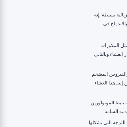
زيائية بسيطة:
إنه
الاندماج في
 مثل المكورات
يضر باستقرار الغشاء وبالتالي
 والفيروس المضخم
رين إلى هذا الغشاء
، يثبط المونولورين
دمة السامة.
 اللزجة التي تشكلها