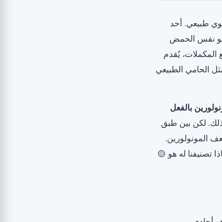
يوي طبيعي. أحد
هو نفس الحمض
المكملات، يُقدم
مثل الحامي الطبيعي
نولورين بالفعل
لذلك. لكن بين طبق
ف المونولورين.
 تصنيفنا له هو 🟡