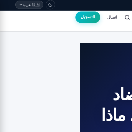
🇸🇦
العربية
اتصال
التسجيل
اد
ماذا