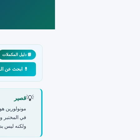
📘 دليل المكملات
💊 ابحث عن ال
💡
قصير
مونولورين هو 
ولكنه ليس بدي