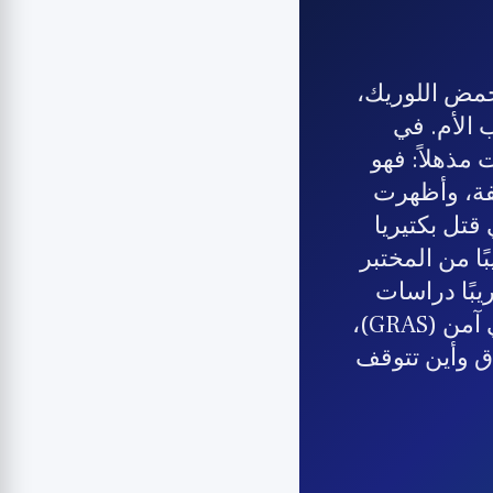
Monola) هو مشتق من حمض اللوريك،
الأم. في
مذهلاً: فهو
لفة، وأظهرت
للوريك في قتل بكتيريا
ًا من المختبر
 2019 أنه لا توجد تقريبًا دراسات
سريرية مضبوطة على البشر عن طريق الفم. يُصنف كمكمل غذائي آمن (GRAS)،
دق وأين تتوقف