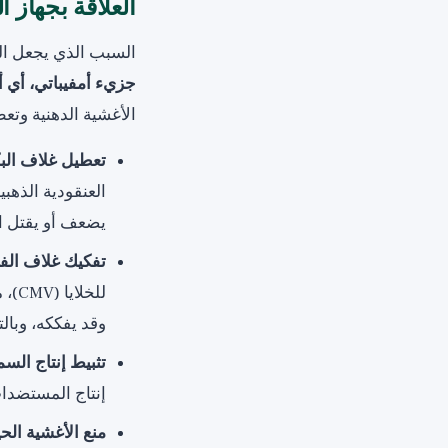
العلاقة بجهاز ا
السبب الذي يجعل الم
جزيء أمفيباتي، أي أ
الأغشية الدهنية وتعط
تعطيل غلاف البكت
يضعف أو يقتل الب
تفكيك غلاف الف
للخ
وقد يفككه، وبال
تثبيط إنتاج الس
إنتاج المستضدات
منع الأغشية الحي