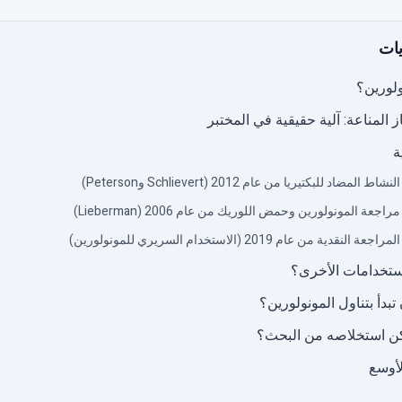
يات
ولورين؟
ز المناعة: آلية حقيقية في المختبر
ة
استخدامات الأخرى؟
بدأ بتناول المونولورين؟
كن استخلاصه من البحث؟
لأوسع