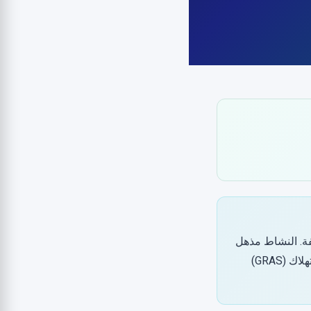
فة. النشاط مذهل
في المختبر والحيوانات، لكن الأدلة على البشر عن طريق الفم ضعيفة جدًا. آمن للاستهلاك (GRAS)