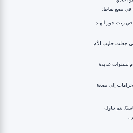
لعلمي جليسيرول مونولورات (Glycerol Monolaurate, GML)، هو أحادي
 في بضع نقاط:
ونًا) يوجد بكثرة في زيت جوز الهند
ي جعلت حليب الأم
خدم لسنوات عديدة
يجرامات إلى بضعة
ًا. يتم تناوله
.