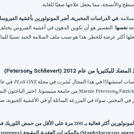
أسطح والأنسجة، مما يجعل علاجها صعبًا للغاية.
لسلامة:
في الدراسات المخبرية، أضر المونولورين بأغشية الفيروسات 
يات نفسها
. التفسير هو أن تكوين الدهون في أغشية الفيروس يختلف
علها أكثر عرضة للخطر. هذا هو سبب ملف السلامة الجيد نسبيًا للماد
اسات استشهادًا في هذا المجال نُشرت في مجلة
PLoS ONE
الباحثين Patrick Schlievert وMarnie Peterson من جامعة مينيسوتا. اختبر ا
ين في المختبر، سواء في المزرعة السائلة أو في الأغشية الحيوية،
كان المونولورين أكثر فعالية بـ 200 مرة على الأقل من حمض