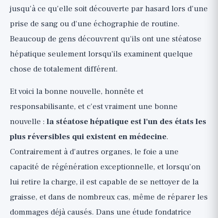
jusqu'à ce qu'elle soit découverte par hasard lors d'une
🟢 Couper le sucre, le fructose et les aliments
prise de sang ou d'une échographie de routine.
ultra-transformés
Beaucoup de gens découvrent qu'ils ont une stéatose
🟢 Activité physique, même sans perte de
hépatique seulement lorsqu'ils examinent quelque
poids
chose de totalement différent.
🟢 Limiter l'alcool
Manger pour un foie sain :
Et voici la bonne nouvelle, honnête et
méditerranéen, fibres, protéines et café
responsabilisante, et c'est vraiment une bonne
Compléments et "nettoyage du foie", en
nouvelle :
la stéatose hépatique est l'un des états les
toute honnêteté
plus réversibles qui existent en médecine
.
🔴 Produits de "nettoyage" et de "détox" du
Contrairement à d'autres organes, le foie a une
foie
capacité de régénération exceptionnelle, et lorsqu'on
🟡 Vitamine E, uniquement dans certains cas et
lui retire la charge, il est capable de se nettoyer de la
sur décision médicale
graisse, et dans de nombreux cas, même de réparer les
🟡 Oméga-3
dommages déjà causés. Dans une étude fondatrice