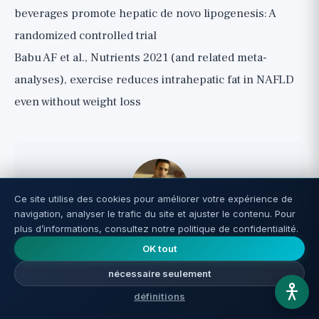
beverages promote hepatic de novo lipogenesis: A
randomized controlled trial
Babu AF et al., Nutrients 2021 (and related meta-
analyses), exercise reduces intrahepatic fat in NAFLD
even without weight loss
Ce site utilise des cookies pour améliorer votre expérience de
navigation, analyser le trafic du site et ajuster le contenu. Pour
Nir Nagar
plus d’informations, consultez notre politique de confidentialité.
Nir Nagar, fondateur et rédacteur de Reverse Aging
OK tout
et biohacker fort de plus de 20 ans d'expérience
nécessaire seulement
pratique dans la recherche sur la longévité, les
définitions
compléments et l'optimisation de la santé. Il étudie
chaque sujet en profondeur avant publication, évalue