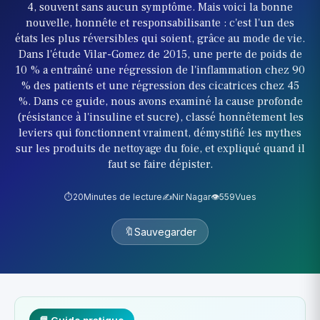
4, souvent sans aucun symptôme. Mais voici la bonne
nouvelle, honnête et responsabilisante : c'est l'un des
états les plus réversibles qui soient, grâce au mode de vie.
Dans l'étude Vilar-Gomez de 2015, une perte de poids de
10 % a entraîné une régression de l'inflammation chez 90
% des patients et une régression des cicatrices chez 45
%. Dans ce guide, nous avons examiné la cause profonde
(résistance à l'insuline et sucre), classé honnêtement les
leviers qui fonctionnent vraiment, démystifié les mythes
sur les produits de nettoyage du foie, et expliqué quand il
faut se faire dépister.
⏱️
20
Minutes de lecture
✍️
Nir Nagar
👁️
559
Vues
🔖
Sauvegarder