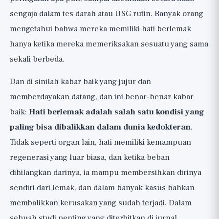
🟢 Potong Gula, Fruktosa, dan Makanan Ultra-
sengaja dalam tes darah atau USG rutin. Banyak orang
Olahan
mengetahui bahwa mereka memiliki hati berlemak
🟢 Aktivitas Fisik, Bahkan Tanpa Penurunan
hanya ketika mereka memeriksakan sesuatu yang sama
Berat Badan
sekali berbeda.
🟢 Batasi Alkohol
Makan untuk Hati Sehat: Mediterania,
Dan di sinilah kabar baik yang jujur dan
Serat, Protein, dan Kopi
memberdayakan datang, dan ini benar-benar kabar
Suplemen dan "Pembersihan Hati",
baik:
Hati berlemak adalah salah satu kondisi yang
dengan Kejujuran Penuh
paling bisa dibalikkan dalam dunia kedokteran
.
🔴 Produk "Pembersihan" dan "Detoks" Hati
Tidak seperti organ lain, hati memiliki kemampuan
🟡 Vitamin E, Hanya dalam Kasus Tertentu dan
regenerasi yang luar biasa, dan ketika beban
dengan Keputusan Dokter
dihilangkan darinya, ia mampu membersihkan dirinya
🟡 Omega-3
sendiri dari lemak, dan dalam banyak kasus bahkan
Intinya: Daftar Periksa dan Kapan Harus
membalikkan kerusakan yang sudah terjadi. Dalam
Diperiksa
sebuah studi penting yang diterbitkan di jurnal