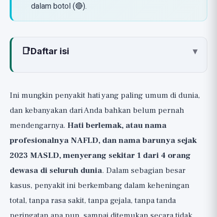
dalam botol (🔴).
📑
Daftar isi
▾
Apa Sebenarnya Hati Berlemak (NAFLD /
MASLD)?
Ini mungkin penyakit hati yang paling umum di dunia,
Mengapa Ini Penting? Bukan Hanya
dan kebanyakan dari Anda bahkan belum pernah
Masalah Hati
mendengarnya.
Hati berlemak, atau nama
Akar Masalah yang Sebenarnya, dengan
profesionalnya NAFLD, dan nama barunya sejak
Jujur: Resistensi Insulin dan Gula
2023 MASLD, menyerang sekitar 1 dari 4 orang
Tuas yang Benar-Benar Mengembalikan
dewasa di seluruh dunia
. Dalam sebagian besar
Kesehatan Hati (🟢)
kasus, penyakit ini berkembang dalam keheningan
🟢 Penurunan Berat Badan 7-10%, Tuas
total, tanpa rasa sakit, tanpa gejala, tanpa tanda
Terbesar dari Semuanya
peringatan apa pun, sampai ditemukan secara tidak