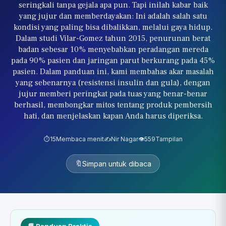
seringkali tanpa gejala apa pun. Tapi inilah kabar baik
yang jujur dan memberdayakan: Ini adalah salah satu
kondisi yang paling bisa dibalikkan, melalui gaya hidup.
Dalam studi Vilar-Gomez tahun 2015, penurunan berat
badan sebesar 10% menyebabkan peradangan mereda
pada 90% pasien dan jaringan parut berkurang pada 45%
pasien. Dalam panduan ini, kami membahas akar masalah
yang sebenarnya (resistensi insulin dan gula), dengan
jujur memberi peringkat pada tuas yang benar-benar
berhasil, membongkar mitos tentang produk pembersih
hati, dan menjelaskan kapan Anda harus diperiksa.
⏱️
15
Membaca menit
✍️
Nir Nagar
👁️
559
Tampilan
🔖
Simpan untuk dibaca