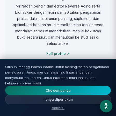
Nir Nagar, pendiri dan editor Reverse Aging serta
biohacker dengan lebih dari 20 tahun pengalaman
praktis dalam riset umur panjang, suplemen, dan
optimalisasi kesehatan. Ia meneliti setiap topik secara
mendalam sebelum menerbitkan, menilai kekuatan
bukti secara jujur, dan menautkan ke studi asli di
setiap artikel.
Full profile ↗
Situs ini menggunakan cookie untuk meningkatkan pengalaman
penelusuran Anda, menganalisis lalu lintas situs, dan
menyesuaikan konten. Untuk informasi lebih lanjut, lihat
kebijakan privasi kami.
Sumber dan kutipan
Oke semuanya
📚
Studi asli:
hanya diperlukan
Gastroenterology
(DOI:
definisi
10.1053/j.gastro.2015.04.005)
↗