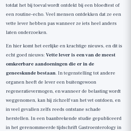
totdat het bij toeval wordt ontdekt bij een bloedtest of
🟢 Snijd suiker, fructose en ultrabewerkt
een routine-echo. Veel mensen ontdekken dat ze een
voedsel weg
vette lever hebben pas wanneer ze iets heel anders
🟢 Lichaamsbeweging, ook zonder
laten onderzoeken.
gewichtsverlies
🟢 Beperk alcohol
En hier komt het eerlijke en krachtige nieuws, en dit is
Eten voor een gezonde lever:
echt goed nieuws:
Vette lever is een van de meest
mediterraan, vezels, eiwit en koffie
omkeerbare aandoeningen die er in de
Supplementen en "leverreiniging", in alle
geneeskunde bestaan
. In tegenstelling tot andere
eerlijkheid
organen heeft de lever een buitengewoon
🔴 Lever "reinigings"- en "detox"-producten
regeneratievermogen, en wanneer de belasting wordt
🟡 Vitamine E, alleen in bepaalde gevallen en
weggenomen, kan hij zichzelf van het vet ontdoen, en
op doktersadvies
in veel gevallen zelfs reeds ontstane schade
🟡 Omega-3
herstellen. In een baanbrekende studie gepubliceerd
De bottom line: checklist en wanneer je
in het gerenommeerde tijdschrift Gastroenterology in