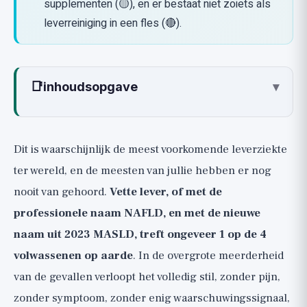
supplementen (🟡), en er bestaat niet zoiets als
leverreiniging in een fles (🔴).
📑
inhoudsopgave
▾
Wat is een vette lever (NAFLD / MASLD)
eigenlijk?
Dit is waarschijnlijk de meest voorkomende leverziekte
Waarom is dit belangrijk? Niet alleen een
ter wereld, en de meesten van jullie hebben er nog
kwestie van de lever
nooit van gehoord.
Vette lever, of met de
De echte oorzaak, eerlijk:
professionele naam NAFLD, en met de nieuwe
insulineresistentie en suiker
naam uit 2023 MASLD, treft ongeveer 1 op de 4
De hefbomen die de lever echt gezond
volwassenen op aarde
. In de overgrote meerderheid
maken (🟢)
van de gevallen verloopt het volledig stil, zonder pijn,
🟢 7-10% gewichtsverlies, de grootste
zonder symptoom, zonder enig waarschuwingssignaal,
hefboom van allemaal