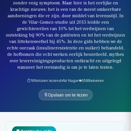
zonder enig symptoom. Maar hier is het eerlijke en
krachtige nieuws: het is een van de meest omkeerbare
aandoeningen die er zijn, door middel van levensstijl. In
de Vilar-Gomez-studie uit 2015 leidde een
gewichtsverlies van 10% tot het verdwijnen van
ontsteking bij 90% van de patiënten en tot het verdwijnen
van littekenweefsel bij 45%. In deze gids hebben we de
echte oorzaak (insulineresistentie en suiker) behandeld,
de hefbomen die echt werken eerlijk beoordeeld, mythes
over leverreinigingsproducten ontkracht en uitgelegd
wanneer het verstandig is om je te laten testen.
⏱️
16
Notulen lezen
✍️
Nir Nagar
👁️
558
Bekeken
🔖
Opslaan om te lezen