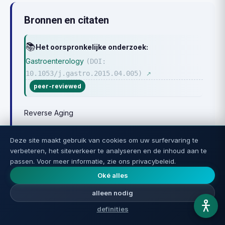
Bronnen en citaten
📚
Het oorspronkelijke onderzoek:
Gastroenterology
(DOI:
10.1053/j.gastro.2015.04.005)
↗
peer-reviewed
Reverse Aging
Deze site maakt gebruik van cookies om uw surfervaring te
verbeteren, het siteverkeer te analyseren en de inhoud aan te
passen. Voor meer informatie, zie ons privacybeleid.
Deel het artikel:
Oké alles
WhatsApp
Telegram
Facebook
X
alleen nodig
Kopieer link
definities