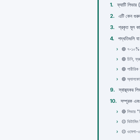
ফ্যাটি লি
এটি কেন গুরুত
প্রকৃত মূল ক
পদ্ধতিগুলি যা
🟢 ৭-১০% ওজ
🟢 চিনি, ফ্র
🟢 শারীরিক 
🟢 অ্যালকো
স্বাস্থ্যকর 
সম্পূরক এবং
🔴 লিভার "ক
🟡 ভিটামিন ই,
🟡 ওমেগা-৩