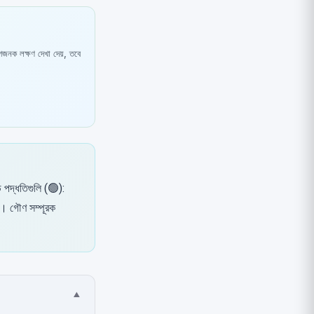
েগজনক লক্ষণ দেখা দেয়, তবে
় পদ্ধতিগুলি (🟢):
াপ। গৌণ সম্পূরক
▾