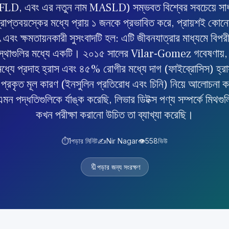
AFLD, এবং এর নতুন নাম MASLD) সম্ভবত বিশ্বের সবচেয়ে সাধ
্রাপ্তবয়স্কের মধ্যে প্রায় ১ জনকে প্রভাবিত করে, প্রায়শই কোন
 এবং ক্ষমতায়নকারী সুসংবাদটি হল: এটি জীবনযাত্রার মাধ্যমে বিপ
স্থাগুলির মধ্যে একটি। ২০১৫ সালের Vilar-Gomez গবেষণায়
্যে প্রদাহ হ্রাস এবং ৪৫% রোগীর মধ্যে দাগ (ফাইব্রোসিস) হ্
রা প্রকৃত মূল কারণ (ইনসুলিন প্রতিরোধ এবং চিনি) নিয়ে আলোচনা 
ন পদ্ধতিগুলিকে র্যাঙ্ক করেছি, লিভার ডিটক্স পণ্য সম্পর্কে মিথগুল
কখন পরীক্ষা করানো উচিত তা ব্যাখ্যা করেছি।
⏱️
1
পড়ার মিনিট
✍️
Nir Nagar
👁️
558
ভিউ
🔖
পড়ার জন্য সংরক্ষণ