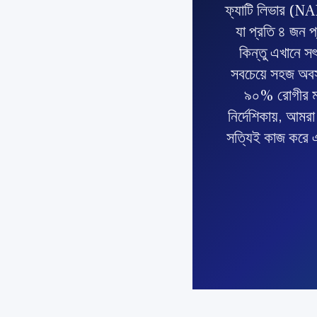
ফ্যাটি লিভার (N
যা প্রতি ৪ জন প
কিন্তু এখানে সৎ
সবচেয়ে সহজ অব
৯০% রোগীর মধ
নির্দেশিকায়, আম
সত্যিই কাজ করে এম