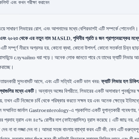
কলিস্ট এবং কখন পরীক্ষা করাবেন
েয়ে সাধারণ লিভারের রোগ, এবং আপনাদের মধ্যে বেশিরভাগই এটি সম্পর্কে শোনেননি
ং ২০২৩ থেকে এর নতুন নাম MASLD, পৃথিবীর প্রতি ৪ জন প্রাপ্তবয়স্কের মধ্যে প
 এটি সম্পূর্ণ নীরবে অগ্রসর হয়, কোনো ব্যথা, কোনো উপসর্গ, কোনো সতর্কতা চিহ্ন ছাড
ল্ট্রাসাউন্ডে случайно ধরা পড়ে। অনেক লোক জানতে পারে যে তাদের ফ্যাটি লিভার আছ
 করাচ্ছে।
তায়নকারী সুসংবাদটি আসে, এবং এটি সত্যিই একটি ভাল খবর:
ফ্যাটি লিভার হল চিকিৎস
্থাগুলির মধ্যে একটি
। অন্যান্য অঙ্গের বিপরীতে, লিভারের একটি অসাধারণ পুনর্জন্মের 
 তখন এটি নিজেকে চর্বি থেকে পরিষ্কার করতে সক্ষম হয় এবং অনেক ক্ষেত্রে ইতিমধ্যে সৃ
সম্মানিত জার্নাল Gastroenterology-এ প্রকাশিত একটি যুগান্তকারী গবেষণায়
র প্রদাহ হ্রাস এবং ৪৫% রোগীর দাগ (ফাইব্রোসিস) হ্রাস করেছে। এটি জাদু নয়,
 দেব না বা লজ্জা দেব না। আমরা সহজ বাংলায় ব্যাখ্যা করব এটি কী, কেন এটি গুরুত্বপূর