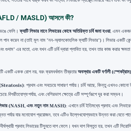
ূর্ণভাবে, সততার সাথে র্যাঙ্ক করব কী সত্যিই লিভারকে স্বাস্থ্যে ফিরিয়ে আনে এবং কী শু
 (NAFLD / MASLD) আসলে কী?
 ভেঙে ফেলি।
ফ্যাটি লিভার মানে লিভারের কোষে অতিরিক্ত চর্বি জমা হওয়া
, এমন একজন 
ল পান করেন না (তাই মূল নাম "নন-অ্যালকোহলিক ফ্যাটি লিভার")। লিভার একটি কেন্দ্রী
 গুদাম" এর মতো, এবং যখন এটি চর্বি দ্বারা প্লাবিত হয়, তখন তার কাজ করার ক্ষমতা ক
 এটি একটি একক রোগ নয়, বরং ক্রমবর্ধমান তীব্রতার
অবস্থার একটি বর্ণালী (স্পেকট্রাম
বি (Steatosis)
: প্রথম এবং সবচেয়ে সাধারণ পর্যায়। চর্বি আছে, কিন্তু এখনও কোনো 
চেয়ে
বিপরীতযোগ্য
পর্যায়, এবং বেশিরভাগ ক্ষেত্রে এটি সম্পূর্ণরূপে দূর করা সম্ভব।
ি লিভার (NASH, এবং নতুন নাম MASH)
: এখানে চর্বি ইতিমধ্যে প্রদাহ এবং লিভা
ত পর্যায় যার মনোযোগ প্রয়োজন, তবে এটিও উল্লেখযোগ্যভাবে উন্নত করা যেতে পা
 দীর্ঘস্থায়ী প্রদাহ লিভারের টিস্যুতে দাগ ফেলে। যখন দাগ বিস্তৃত হয়, তখন এটি সি