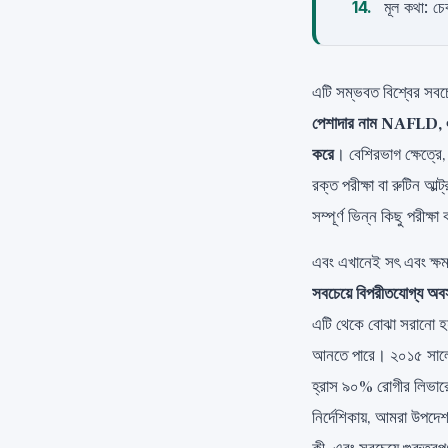
মূল কথা: চে
এটি সম্ভবত বিশ্বের সবচ
পেশাদার নাম NAFLD, এব
করে
। বেশিরভাগ ক্ষেত্রে,
রক্ত পরীক্ষা বা রুটিন আ
সম্পূর্ণ ভিন্ন কিছু পরীক্ষা
এবং এখানেই সৎ এবং ক্ষম
সবচেয়ে বিপরীতযোগ্য অবস
এটি থেকে বোঝা সরানো হয়,
আনতে পারে। ২০১৫ সালে 
হ্রাস ৯০% রোগীর লিভারে
নির্দেশিকায়, আমরা উপদেশ