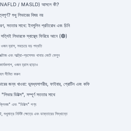
ভার (NAFLD / MASLD) আসলে কী?
্বপূর্ণ? শুধু লিভারের বিষয় নয়
ারণ, সততার সাথে: ইনসুলিন প্রতিরোধ এবং চিনি
 সত্যিই লিভারকে স্বাস্থ্যে ফিরিয়ে আনে (🟢)
ন হ্রাস, সবচেয়ে বড় পদ্ধতি
ুক্টোজ এবং আল্ট্রা-প্রসেসড খাবার কেটে ফেলুন
কার্যকলাপ, ওজন হ্রাস ছাড়াও
হল সীমিত করুন
লিভারের জন্য খাওয়া: ভূমধ্যসাগরীয়, ফাইবার, প্রোটিন এবং কফি
 "লিভার ডিটক্স", সম্পূর্ণ সততার সাথে
্লিনজ" এবং "ডিটক্স" পণ্য
 শুধুমাত্র নির্দিষ্ট ক্ষেত্রে এবং ডাক্তারের সিদ্ধান্তে