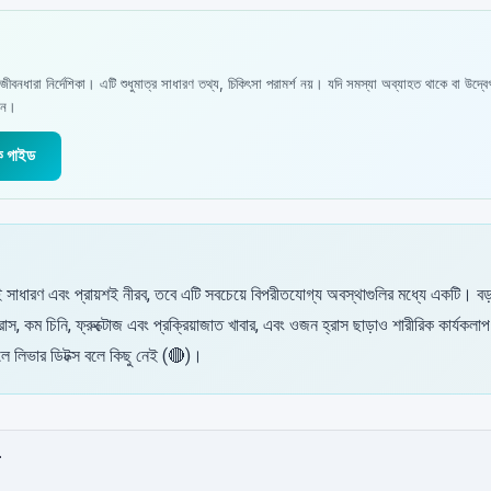
জীবনধারা নির্দেশিকা। এটি শুধুমাত্র সাধারণ তথ্য, চিকিৎসা পরামর্শ নয়। যদি সমস্যা অব্যাহত থাকে বা উদ্ব
রুন।
ক গাইড
বই সাধারণ এবং প্রায়শই নীরব, তবে এটি সবচেয়ে বিপরীতযোগ্য অবস্থাগুলির মধ্যে একটি। বড
, কম চিনি, ফ্রুক্টোজ এবং প্রক্রিয়াজাত খাবার, এবং ওজন হ্রাস ছাড়াও শারীরিক কার্যকল
ে লিভার ডিটক্স বলে কিছু নেই (🔴)।