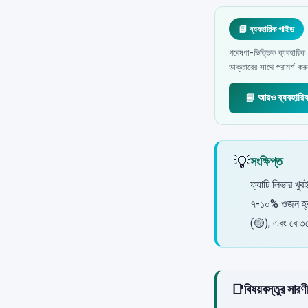
📘 ব্যবহারিক গাইড
গবেষণা-ভিত্তিক ব্যবহারিক 
ডাক্তারের সাথে পরামর্শ ক
📘 আরও ব্যবহারি
💡
সংক্ষিপ্ত
ফ্যাটি লিভার খু
৭-১০% ওজন হ্রাস
(🟡), এবং বোতল
📑
বিষয়বস্তুর সারণী