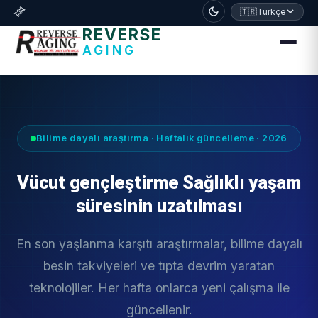
דלג לתוכן הראשי
🧬
🇹🇷
Türkçe
REVERSE
AGING
Bilime dayalı araştırma · Haftalık güncelleme · 2026
Vücut gençleştirme Sağlıklı yaşam
süresinin uzatılması
En son yaşlanma karşıtı araştırmalar, bilime dayalı
besin takviyeleri ve tıpta devrim yaratan
teknolojiler. Her hafta onlarca yeni çalışma ile
güncellenir.