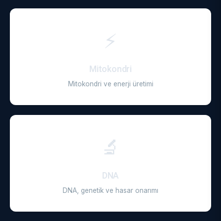
⚡
Mitokondri
Mitokondri ve enerji üretimi
🔬
DNA
DNA, genetik ve hasar onarımı