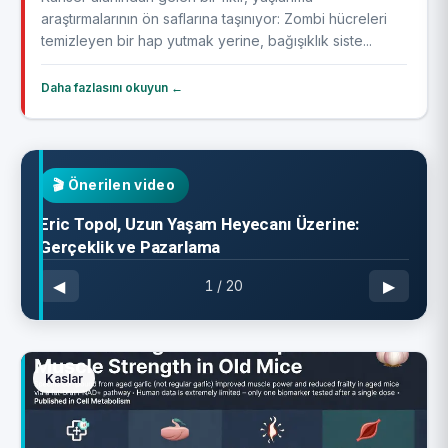
araştırmalarının ön saflarına taşınıyor: Zombi hücreleri
temizleyen bir hap yutmak yerine, bağışıklık siste...
Daha fazlasını okuyun ←
🎬
Önerilen video
Eric Topol, Uzun Yaşam Heyecanı Üzerine:
Gerçeklik ve Pazarlama
◀
▶
1
/
20
Kaslar