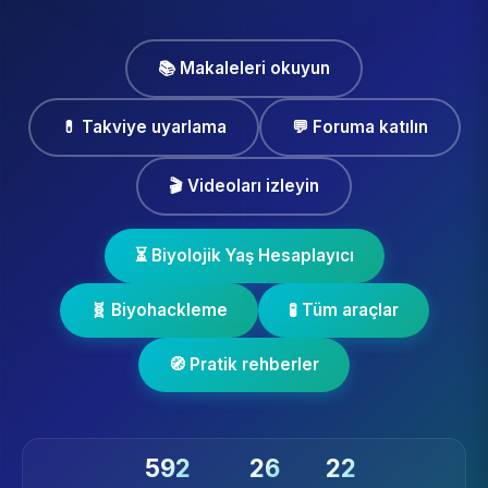
📚 Makaleleri okuyun
💊 Takviye uyarlama
💬 Foruma katılın
🎬 Videoları izleyin
⏳ Biyolojik Yaş Hesaplayıcı
🧬 Biyohackleme
🧪 Tüm araçlar
🧭 Pratik rehberler
592
26
22