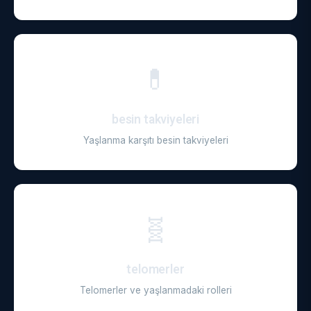
💊
besin takviyeleri
Yaşlanma karşıtı besin takviyeleri
🧬
telomerler
Telomerler ve yaşlanmadaki rolleri