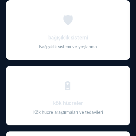
🛡️
bağışıklık sistemi
Bağışıklık sistemi ve yaşlanma
🔋
kök hücreler
Kök hücre araştırmaları ve tedavileri