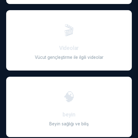
🎬
Videolar
Vücut gençleştirme ile ilgili videolar
🧠
beyin
Beyin sağlığı ve biliş