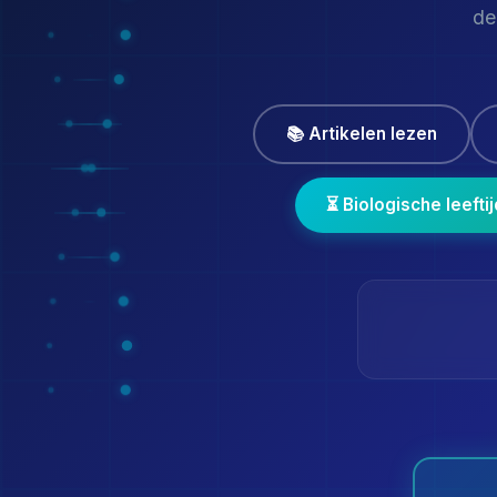
de
📚 Artikelen lezen
⏳ Biologische leefti