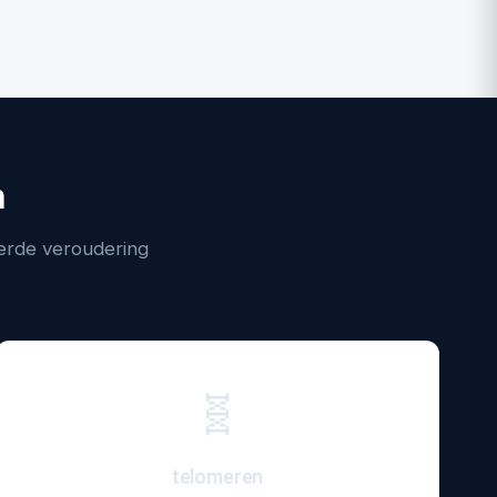
n
erde veroudering
🧬
telomeren