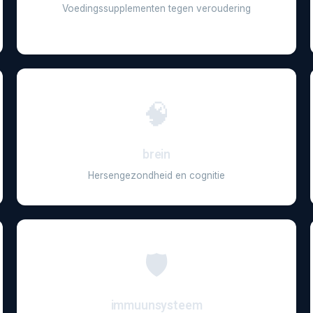
Voedingssupplementen tegen veroudering
🧠
brein
Hersengezondheid en cognitie
🛡️
immuunsysteem