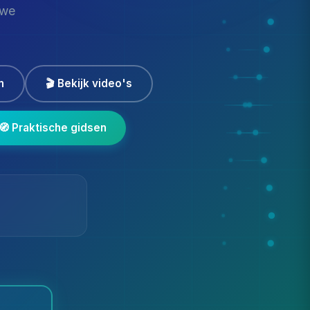
uwe
m
🎬 Bekijk video's
🧭 Praktische gidsen