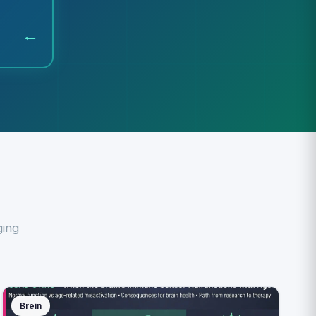
←
ging
Brein