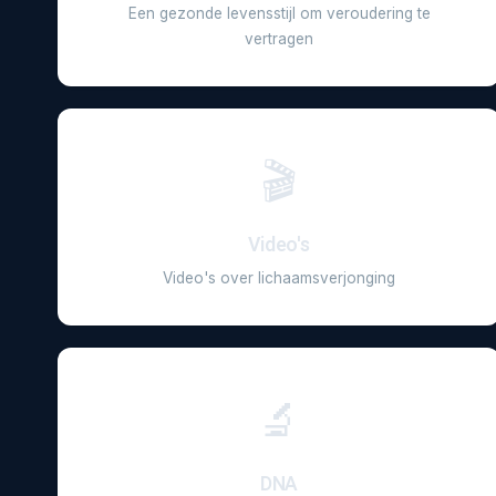
Een gezonde levensstijl om veroudering te
vertragen
🎬
Video's
Video's over lichaamsverjonging
🔬
DNA