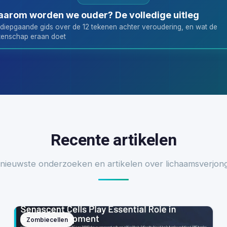
arom worden we ouder? De volledige uitleg
diepgaande gids over de 12 tekenen achter veroudering, en wat de
enschap eraan doet
Recente artikelen
nieuwste onderzoeken en artikelen over lichaamsverjon
Zombiecellen