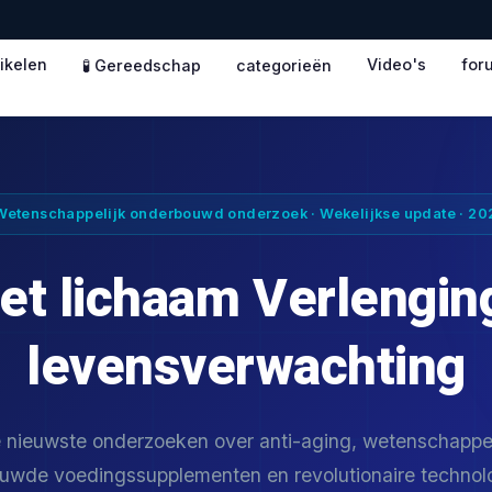
tikelen
Video's
for
🧪 Gereedschap
categorieën
Wetenschappelijk onderbouwd onderzoek · Wekelijkse update · 20
het lichaam Verlengin
levensverwachting
 nieuwste onderzoeken over anti-aging, wetenschappel
uwde voedingssupplementen en revolutionaire technolo