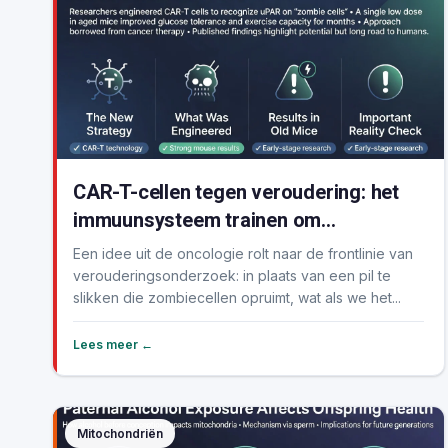
CAR-T-cellen tegen veroudering: het
immuunsysteem trainen om
zombiecellen te elimineren
Een idee uit de oncologie rolt naar de frontlinie van
verouderingsonderzoek: in plaats van een pil te
slikken die zombiecellen opruimt, wat als we het...
Lees meer ←
Mitochondriën