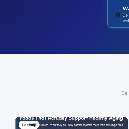
Wa
🧬
De 
wet
De 
Leefstijl