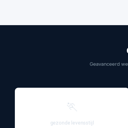
Geavanceerd wet
🏃
gezonde levensstijl