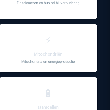
De telomeren en hun rol bij veroudering
⚡
Mitochondriën
Mitochondria en energieproductie
🔋
stamcellen