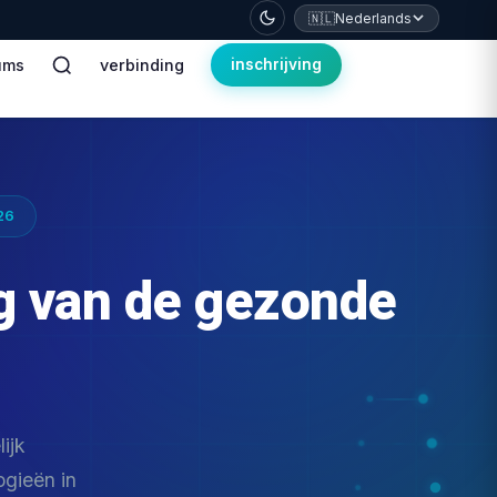
🇳🇱
Nederlands
ums
verbinding
inschrijving
26
g van de gezonde
ijk
gieën in