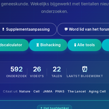
 geneeskunde. Wekelijks bijgewerkt met tientallen nie
onderzoeken.
💊 Supplementaanpassing
💬 Word lid van het foru
jdscalculator
🧬 Biohacking
🧪 Alle tools
592
26
22
⏰
ONDERZOEK
VIDEO'S
TALEN
LAATST BIJGEWERKT
Citaat uit:
Nature
·
Cell
·
JAMA
·
PNAS
·
The Lancet
·
Aging Cell
✦ Het hoofdartikel