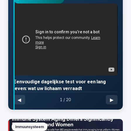
Eenvoudige dagelijkse test voor een lang
leven: wat uw lichaam verraadt
◀
▶
1
/
20
Immuunsysteem