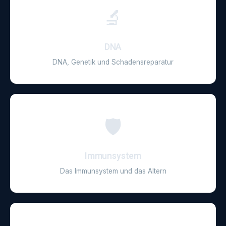
🔬
DNA
DNA, Genetik und Schadensreparatur
🛡️
Immunsystem
Das Immunsystem und das Altern