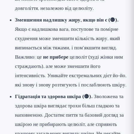
довголіття, незалежно від целюліту.
Зменшення надлишку жиру, якщо він є (🟡).
Якщо є надлишкова вага, поступове та помірне
схуднення може зменшити кількість жиру, який
випинається між тяжами, і пом'якшити вигляд.
Важливо: це
не прибере
целюліт (худі жінки ним
страждають), але може зменшити його
інтенсивність. Уникайте екстремальних дієт йо-йо,
які знову і знову розтягують і послаблюють шкіру.
Гідратація та здорова шкіра (🟡).
Зволожена та
здорова шкіра виглядає трохи більш гладкою та
наповненою. Достатнє пиття та базовий догляд за
шкірою не прибирають целюліт, але сприяють
кращому загальному вигляду шкіри. Не чекайте