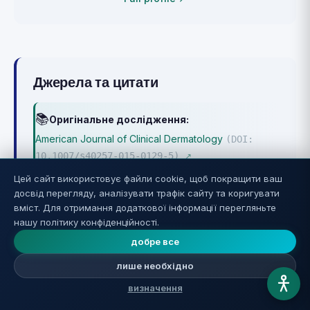
Джерела та цитати
📚
Оригінальне дослідження:
American Journal of Clinical Dermatology
(DOI:
10.1007/s40257-015-0129-5)
↗
peer-reviewed
Цей сайт використовує файли cookie, щоб покращити ваш
досвід перегляду, аналізувати трафік сайту та коригувати
вміст. Для отримання додаткової інформації перегляньте
Reverse Aging
нашу політику конфіденційності.
добре все
лише необхідно
Поділіться статтею:
визначення
WhatsApp
Telegram
Facebook
X