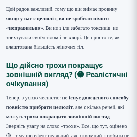
Цей рядок важливий, тому що він знімає провину:
якщо у вас є целюліт, ви не зробили нічого
«неправильно»
. Ви не з'їли забагато токсинів, не
знехтували своїм тілом і не хворі. Це просто те, як
влаштована більшість жіночих тіл.
Що дійсно трохи покращує
зовнішній вигляд? (🟡 Реалістичні
очікування)
Тепер, з усією чесністю:
не існує доведеного способу
повністю прибрати целюліт
, але є кілька речей, які
можуть
трохи покращити зовнішній вигляд
.
Зверніть увагу на слово «трохи». Все, що тут, оцінено
🟡, тому що ефект реальний, але скромний, і робити це