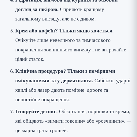
Гідратація, відмова від куріння та базовий
догляд за шкірою.
Сприяють кращому
загальному вигляду, але не є дивом.
Крем або кофеїн? Тільки якщо хочеться.
Очікуйте лише невеликого та тимчасового
покращення зовнішнього вигляду і не витрачайте
цілий статок.
Клінічна процедура? Тільки з помірними
очікуваннями та у дерматолога.
Сабсіжн, ударні
хвилі або лазер дають помірне, дороге та
непостійне покращення.
Ігноруйте детокс.
Обгортання, порошки та креми,
які обіцяють «вимити токсини» або «розчинити», —
це марна трата грошей.