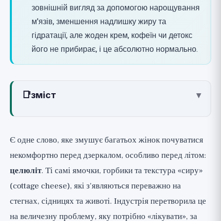
зовнішній вигляд за допомогою нарощування
м'язів, зменшення надлишку жиру та
гідратації, але жоден крем, кофеїн чи детокс
його не прибирає, і це абсолютно нормально.
📑
зміст
▾
Що таке целюліт насправді?
Структура, а не токсини
Є одне слово, яке змушує багатьох жінок почуватися
Чому у жінок набагато частіше, ніж у
некомфортно перед дзеркалом, особливо перед літом:
чоловіків?
целюліт
. Ті самі ямочки, горбики та текстура «сиру»
Що не викликає целюліт? Розвінчуємо
(cottage cheese), які з'являються переважно на
міф про токсини
стегнах, сідницях та животі. Індустрія перетворила це
Що дійсно трохи покращує зовнішній
на величезну проблему, яку потрібно «лікувати», за
вигляд? (🟡 Реалістичні очікування)