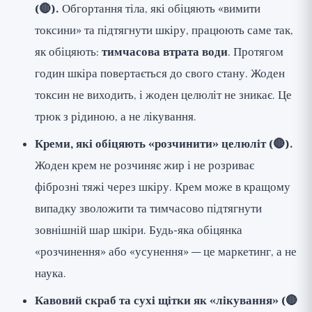
(🔴).
Обгортання тіла, які обіцяють «вимити
токсини» та підтягнути шкіру, працюють саме так,
як обіцяють:
тимчасова втрата води
. Протягом
годин шкіра повертається до свого стану. Жоден
токсин не виходить, і жоден целюліт не зникає. Це
трюк з рідиною, а не лікування.
Креми, які обіцяють «розчинити» целюліт (🔴).
Жоден крем не розчиняє жир і не розриває
фіброзні тяжі через шкіру. Крем може в кращому
випадку зволожити та тимчасово підтягнути
зовнішній шар шкіри. Будь-яка обіцянка
«розчинення» або «усунення» — це маркетинг, а не
наука.
Кавовий скраб та сухі щітки як «лікування» (🔴