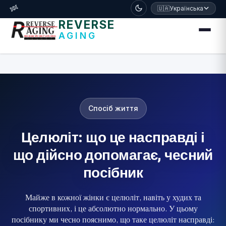
דלג לתוכן הראשי
🧬
🇺🇦
Українська
REVERSE
AGING
Спосіб життя
Целюліт: що це насправді і
що дійсно допомагає, чесний
посібник
Майже в кожної жінки є целюліт, навіть у худих та
спортивних, і це абсолютно нормально. У цьому
посібнику ми чесно пояснимо, що таке целюліт насправді: