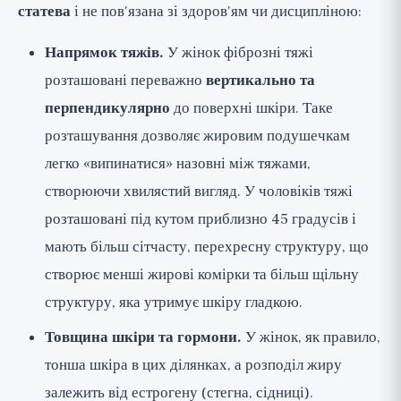
статева
і не пов'язана зі здоров'ям чи дисципліною:
Напрямок тяжів.
У жінок фіброзні тяжі
розташовані переважно
вертикально та
перпендикулярно
до поверхні шкіри. Таке
розташування дозволяє жировим подушечкам
легко «випинатися» назовні між тяжами,
створюючи хвилястий вигляд. У чоловіків тяжі
розташовані під кутом приблизно 45 градусів і
мають більш сітчасту, перехресну структуру, що
створює менші жирові комірки та більш щільну
структуру, яка утримує шкіру гладкою.
Товщина шкіри та гормони.
У жінок, як правило,
тонша шкіра в цих ділянках, а розподіл жиру
залежить від естрогену (стегна, сідниці).