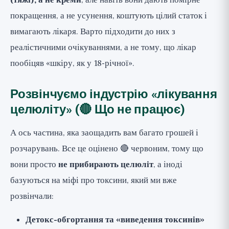
(тяжі), а не креми
, але навіть вони дають помірне
покращення, а не усунення, коштують цілий статок і
вимагають лікаря. Варто підходити до них з
реалістичними очікуваннями, а не тому, що лікар
пообіцяв «шкіру, як у 18-річної».
Розвінчуємо індустрію «лікування
целюліту» (🔴 Що не працює)
А ось частина, яка заощадить вам багато грошей і
розчарувань. Все це оцінено 🔴 червоним, тому що
вони просто
не прибирають целюліт
, а іноді
базуються на міфі про токсини, який ми вже
розвінчали:
Детокс-обгортання та «виведення токсинів»