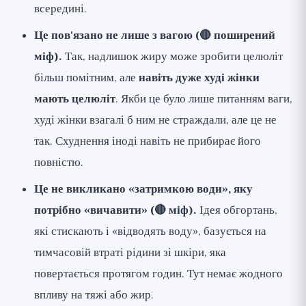
всередині.
Це пов'язано не лише з вагою (🔴 поширений
міф).
Так, надлишок жиру може зробити целюліт
більш помітним, але
навіть дуже худі жінки
мають целюліт
. Якби це було лише питанням ваги,
худі жінки взагалі б ним не страждали, але це не
так. Схуднення іноді навіть не прибирає його
повністю.
Це не викликано «затримкою води», яку
потрібно «вичавити» (🔴 міф).
Ідея обгортань,
які стискають і «відводять воду», базується на
тимчасовій втраті рідини зі шкіри, яка
повертається протягом годин. Тут немає жодного
впливу на тяжі або жир.