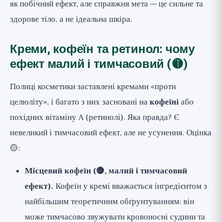
як побічний ефект, але справжня мета — це сильне та
здорове тіло, а не ідеальна шкіра.
Креми, кофеїн та ретинол: чому
ефект малий і тимчасовий (🟡)
Полиці косметики заставлені кремами «проти
целюліту», і багато з них засновані на
кофеїні
або
похідних вітаміну A (ретинолі). Яка правда? Є
невеликий і тимчасовий ефект, але не усунення. Оцінка
🟡:
Місцевий кофеїн (🟡, малий і тимчасовий
ефект).
Кофеїн у кремі вважається інгредієнтом з
найбільшим теоретичним обґрунтуванням: він
може тимчасово звужувати кровоносні судини та