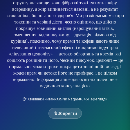
структурне явище, коли фіброзні тяжі тягнуть шкіру
всередину, а жир випинається назовні, а не результат
«токсинів» або поганого здоров'я. Ми розвінчаємо міф про
токсини та чарівні дієти, чесно оцінимо, що дійсно
покращує зовнішній вигляд (нарощування м'язів,
зменшення надлишку жиру, гідратація, відмова від
куріння), пояснимо, чому креми та кофеїн дають лише
невеликий і тимчасовий ефект, і викриємо індустрію
«лікування целюліту» — детокс-обгортань та кремів, які
обіцяють розчинити його. Чесний підсумок: целюліт — це
нормально, можна трохи покращити зовнішній вигляд, і
жоден крем чи детокс його не прибирає, і це цілком
нормально. Інформація лише для освітніх цілей, не є
медичною консультацією.
⏱️
1
Хвилинки читання
✍️
Nir Nagar
👁️
545
Перегляди
🔖
Зберегти