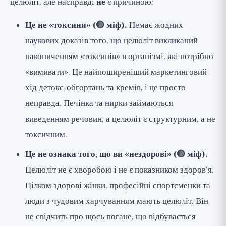
целюліт, але насправді
не
є причиною:
Це не «токсини» (🔴 міф).
Немає жодних
наукових доказів того, що целюліт викликаний
накопиченням «токсинів» в організмі, які потрібно
«вимивати». Це найпоширеніший маркетинговий
хід детокс-обгортань та кремів, і це просто
неправда. Печінка та нирки займаються
виведенням речовин, а целюліт є структурним, а не
токсичним.
Це не ознака того, що ви «нездорові» (🔴 міф).
Целюліт не є хворобою і не є показником здоров'я.
Цілком здорові жінки, професійні спортсменки та
люди з чудовим харчуванням мають целюліт. Він
не свідчить про щось погане, що відбувається