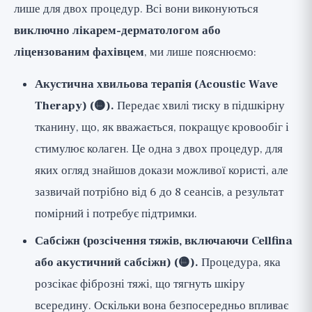
лише для двох процедур. Всі вони виконуються
виключно лікарем-дерматологом або
ліцензованим фахівцем
, ми лише пояснюємо:
Акустична хвильова терапія (Acoustic Wave
Therapy) (🟡).
Передає хвилі тиску в підшкірну
тканину, що, як вважається, покращує кровообіг і
стимулює колаген. Це одна з двох процедур, для
яких огляд знайшов докази можливої користі, але
зазвичай потрібно від 6 до 8 сеансів, а результат
помірний і потребує підтримки.
Сабсіжн (розсічення тяжів, включаючи Cellfina
або акустичний сабсіжн) (🟡).
Процедура, яка
розсікає фіброзні тяжі, що тягнуть шкіру
всередину. Оскільки вона безпосередньо впливає