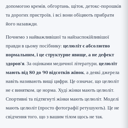
допомогою кремів, обгортань, щіток, детокс-порошків
Креми, кофеїн та ретинол: чому ефект
та дорогих пристроїв, і всі вони обіцяють прибрати
малий і тимчасовий (🟡)
його назавжди.
Клінічні процедури: помірні, дорогі та
тимчасові (🟡, тільки у дерматолога)
Почнемо з найважливішої та найзаспокійливішої
правди в цьому посібнику:
целюліт є абсолютно
Розвінчуємо індустрію «лікування
целюліту» (🔴 Що не працює)
нормальним, і це структурне явище, а не дефект
здоров'я
. За оцінками медичної літератури,
целюліт
Підсумок: це нормально, і це добре
мають від 80 до 90 відсотків жінок
, а деякі джерела
навіть називають вищі цифри. Це означає, що целюліт
не є винятком, це норма. Худі жінки мають целюліт.
Спортивні та підтягнуті жінки мають целюліт. Моделі
мають целюліт (просто фотографії ретушують). Це не
свідчення того, що з вашим тілом щось не так.