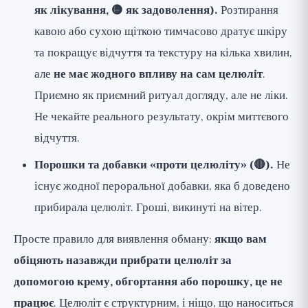
як лікування, 🟡 як задоволення).
Розтирання
кавою або сухою щіткою тимчасово дратує шкіру
та покращує відчуття та текстуру на кілька хвилин,
але
не має жодного впливу на сам целюліт
.
Приємно як приємний ритуал догляду, але не ліки.
Не чекайте реального результату, окрім миттєвого
відчуття.
Порошки та добавки «проти целюліту» (🔴).
Не
існує жодної пероральної добавки, яка б доведено
прибирала целюліт. Гроші, викинуті на вітер.
Просте правило для виявлення обману:
якщо вам
обіцяють назавжди прибрати целюліт за
допомогою крему, обгортання або порошку, це не
працює
. Целюліт є структурним, і ніщо, що наноситься