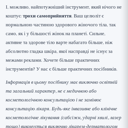
І, можливо, найпотужніший інструмент, який нічого не
коштує:
трохи самоприйняття
. Ваш целюліт є
нормальною частиною здорового жіночого тіла, так
само, як і у більшості жінок на планеті. Сильне,
активне та здорове тіло варте набагато більше, ніж
абсолютно гладка шкіра, якої насправді не існує за
межами реклами. Хочете більше практичних
інструментів? У нас є
більше практичних посібників
.
Інформація в цьому посібнику має виключно освітній
та загальний характер, не є медичною або
косметологічною консультацією і не замінює
консультацію лікаря. Будь-яке інвазивне або клінічне
косметологічне лікування (сабсіжн, ударні хвилі, лазер
тощо) виконується виключно лікарем-дерматологом