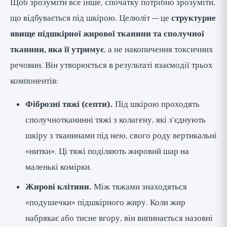
Щоб зрозуміти все інше, спочатку потрібно зрозуміти,
що відбувається під шкірою. Целюліт — це
структурне
явище підшкірної жирової тканини та сполучної
тканини, яка її утримує
, а не накопичення токсичних
речовин. Він утворюється в результаті взаємодії трьох
компонентів:
Фіброзні тяжі (септи).
Під шкірою проходять
сполучнотканинні тяжі з колагену, які з'єднують
шкіру з тканинами під нею, свого роду вертикальні
«нитки». Ці тяжі поділяють жировий шар на
маленькі комірки.
Жирові клітини.
Між тяжами знаходяться
«подушечки» підшкірного жиру. Коли жир
набрякає або тисне вгору, він випинається назовні