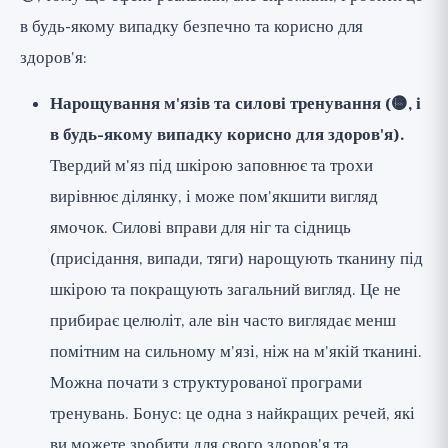
в будь-якому випадку безпечно та корисно для
здоров'я:
Нарощування м'язів та силові тренування (🟡, і
в будь-якому випадку корисно для здоров'я).
Твердий м'яз під шкірою заповнює та трохи
вирівнює ділянку, і може пом'якшити вигляд
ямочок. Силові вправи для ніг та сідниць
(присідання, випади, тяги) нарощують тканину під
шкірою та покращують загальний вигляд. Це не
прибирає целюліт, але він часто виглядає менш
помітним на сильному м'язі, ніж на м'якій тканині.
Можна почати з
структурованої програми
тренувань
. Бонус: це одна з найкращих речей, які
ви можете зробити для свого здоров'я та