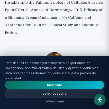
Insights Into the Pathophysiology of Cellulite: A Review
Byun SY et al., Annals of Dermatology 2015, Efficacy of
a Slimming Cream Containing 3.5% Caffeine and
Xanthenes for Cellulite: Clinical Study and Literature
Review
Este sitio utiliza cookies para mejorar su experiencia de
navegación, analizar el tráfico del sitio y ajustar el contenido.
Para obtener más información, consulte nuestra política de
Nir Nagar
privacidad.
Nir Nagar, fundador y editor de Reverse Aging y
bien todo
biohacker con más de 20 años de experiencia
solo necesario
práctica en investigación de la longevidad,
suplementos y optimización de la salud. Investiga
definiciones
cada tema en profundidad antes de publicar, califica