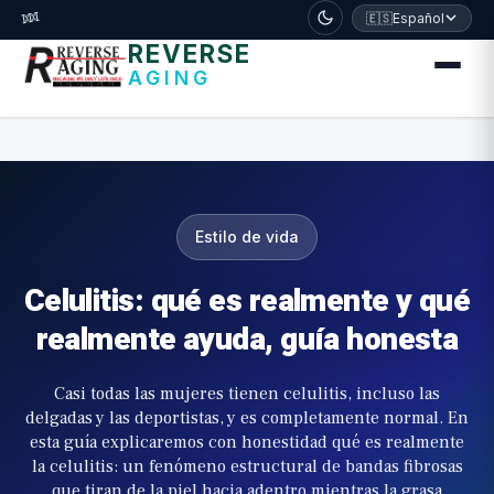
דלג לתוכן הראשי
🧬
🇪🇸
Español
REVERSE
AGING
Estilo de vida
Celulitis: qué es realmente y qué
realmente ayuda, guía honesta
Casi todas las mujeres tienen celulitis, incluso las
delgadas y las deportistas, y es completamente normal. En
esta guía explicaremos con honestidad qué es realmente
la celulitis: un fenómeno estructural de bandas fibrosas
que tiran de la piel hacia adentro mientras la grasa