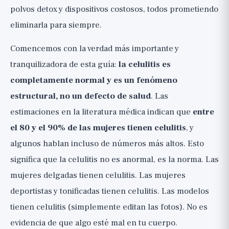
polvos detox y dispositivos costosos, todos prometiendo
efecto es pequeño y temporal (🟡)
eliminarla para siempre.
Tratamientos en clínica: moderados,
costosos y temporales (🟡, solo con
Comencemos con la verdad más importante y
dermatólogo)
tranquilizadora de esta guía:
la celulitis es
Desmontando la industria de la "cura de
completamente normal y es un fenómeno
la celulitis" (🔴 Lo que no funciona)
estructural, no un defecto de salud
. Las
estimaciones en la literatura médica indican que
entre
Conclusión: es normal y está bien
el 80 y el 90% de las mujeres tienen celulitis
, y
algunos hablan incluso de números más altos. Esto
significa que la celulitis no es anormal, es la norma. Las
mujeres delgadas tienen celulitis. Las mujeres
deportistas y tonificadas tienen celulitis. Las modelos
tienen celulitis (simplemente editan las fotos). No es
evidencia de que algo esté mal en tu cuerpo.