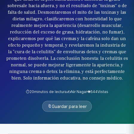
sobresale hacia afuera, y no el resultado de "toxinas" o de
falta de salud. Desmontaremos el mito de las toxinas y las
dietas milagro, clasificaremos con honestidad lo que
realmente mejora la apariencia (desarrollo muscular,
reducción del exceso de grasa, hidratación, no fumar),
explicaremos por qué las cremas y la cafeína solo dan un
efecto pequeño y temporal, y revelaremos la industria de
la "cura de la celulitis" de envolturas detox y cremas que
prometen disolverla. La conclusión honesta: la celulitis es
normal, se puede mejorar ligeramente la apariencia, y
ninguna crema o detox la elimina, y está perfectamente
bien. Solo información educativa, no consejo médico.
⏱️
20
minutos de lectura
✍️
Nir Nagar
👁️
544
Vistas
🔖
Guardar para leer