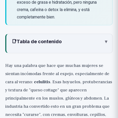
exceso de grasa e hidratación, pero ninguna
crema, cafeína o detox la elimina, y está
completamente bien.
📑
Tabla de contenido
▾
¿Qué es realmente la celulitis? Estructura,
no toxinas
Hay una palabra que hace que muchas mujeres se
¿Por qué en mujeres mucho más que en
sientan incómodas frente al espejo, especialmente de
hombres?
cara al verano:
celulitis
. Esas hoyuelos, protuberancias
¿Qué no causa la celulitis? Desmontando
y textura de "queso cottage" que aparecen
el mito de las toxinas
principalmente en los muslos, glúteos y abdomen. La
¿Qué sí mejora ligeramente la apariencia?
industria ha convertido esto en un gran problema que
(🟡 Expectativas realistas)
necesita "curarse", con cremas, envolturas, cepillos,
Cremas, cafeína y retinol: por qué el