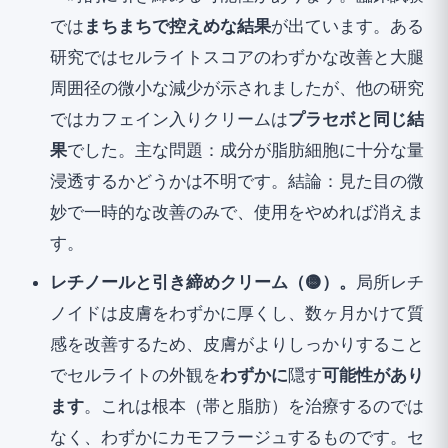
では
まちまちで控えめな結果
が出ています。ある
研究ではセルライトスコアのわずかな改善と大腿
周囲径の微小な減少が示されましたが、他の研究
ではカフェイン入りクリームは
プラセボと同じ結
果
でした。主な問題：成分が脂肪細胞に十分な量
浸透するかどうかは不明です。結論：見た目の微
妙で一時的な改善のみで、使用をやめれば消えま
す。
レチノールと引き締めクリーム（🟡）。
局所レチ
ノイドは皮膚をわずかに厚くし、数ヶ月かけて質
感を改善するため、皮膚がよりしっかりすること
でセルライトの外観を
わずかに
隠す
可能性があり
ます
。これは根本（帯と脂肪）を治療するのでは
なく、わずかにカモフラージュするものです。セ