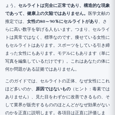
ょう。
セルライトは完全に正常であり、構造的な現象
「セルライト治療」産業を解体する（🔴 効
であって、健康上の欠陥ではありません。
医学文献の
果がないもの）
推定では、
女性の80～90％にセルライトがあり
、さ
結論：これは正常であり、それで良い
らに高い数字を挙げる人もいます。つまり、セルライ
トは異常ではなく、標準なのです。痩せている女性に
もセルライトはあります。スポーツをしている引き締
まった女性にもあります。モデルにもあります（単に
写真を編集しているだけです）。これはあなたの体に
何か問題がある証拠ではありません。
このガイドでは、セルライトの正体、なぜ女性にこれ
ほど多いのか、
原因ではないもの
（ヒント：毒素では
ありません）、見た目をわずかに改善できるもの、そ
して業界が販売するもののほとんどがなぜ効果がない
のかを正直に説明します。各項目は正直に評価しま