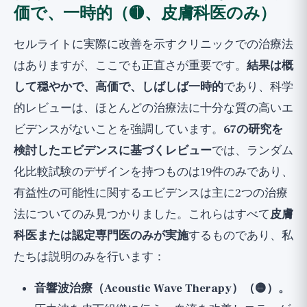
価で、一時的（🟡、皮膚科医のみ）
セルライトに実際に改善を示すクリニックでの治療法
はありますが、ここでも正直さが重要です。
結果は概
して穏やかで、高価で、しばしば一時的
であり、科学
的レビューは、ほとんどの治療法に十分な質の高いエ
ビデンスがないことを強調しています。
67の研究を
検討したエビデンスに基づくレビュー
では、ランダム
化比較試験のデザインを持つものは19件のみであり、
有益性の可能性に関するエビデンスは主に2つの治療
法についてのみ見つかりました。これらはすべて
皮膚
科医または認定専門医のみが実施
するものであり、私
たちは説明のみを行います：
音響波治療（Acoustic Wave Therapy）（🟡）。