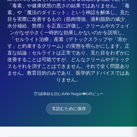
「毒素」や健康状態の悪さの結果ではありません。「毒
素」や「魔法のダイエット」という神話を解体し、見た
目を実際に改善するもの（筋肉増強、過剰脂肪の減少、
水分補給、禁煙）を正直に評価し、クリームやカフェイ
ンがなぜ小さく一時的な効果しかないのかを説明し、
「セルライト治療」産業（デトックスラップや「溶か
す」と約束するクリーム）の実態を明らかにします。正
直な結論：セルライトは正常であり、見た目をわずかに
改善することは可能ですが、どんなクリームやデトック
スもそれを消すことはできません。それで全く問題あり
ません。教育目的のみであり、医学的アドバイスではあ
りません。
⏱️
1
議事録を読む
✍️
Nir Nagar
👁️
545
ビュー
🔖
読むために保存