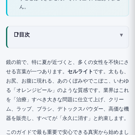
ん。
📑
目次
▾
セルライトの正体：構造、毒素ではない
なぜ女性は男性よりはるかに多いのか？
鏡の前で、特に夏が近づくと、多くの女性を不快にさ
セルライトの原因ではないもの：「毒素」神
せる言葉が一つあります。
セルライト
です。太もも、
話を解体する
お尻、お腹に現れる、あのくぼみやでこぼこ、いわゆ
見た目をわずかに改善するものは？（🟡 現
る「オレンジピール」のような質感です。業界はこれ
実的な期待）
を「治療」すべき大きな問題に仕立て上げ、クリー
クリーム、カフェイン、レチノール：なぜ効
ム、ラップ、ブラシ、デトックスパウダー、高価な機
果は小さく一時的なのか（🟡）
器を販売し、すべてが「永久に消す」と約束します。
クリニックでの治療：穏やかで、高価で、
このガイドで最も重要で安心できる真実から始めまし
一時的（🟡、皮膚科医のみ）