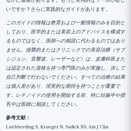
るかに価値があります。もっと実用的なツールが欲し
いですか？
さらに実践的なガイド
があります。
このガイドの情報は教育および一般情報のみを目的と
しており、医学的または美容上のアドバイスを構成す
るものではなく、医師への相談に代わるものではあり
ません。侵襲的またはクリニックでの美容治療（サブ
シジョン、音響波、レーザーなど）は、皮膚科医また
は認定された資格を持つ専門医のみが実施し、決して
自己判断で行わないでください。すべての治療の結果
は個人差があり、現実的な期待を持つことが重要で
す。レチノイドの使用を開始する前、特に妊娠中や授
乳中は医師に相談してください。
参考文献：
Luebberding S, Krueger N, Sadick NS, Am J Clin