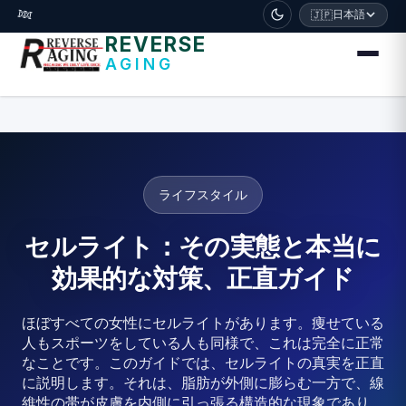
דלג לתוכן הראשי
🧬
日本語
🇯🇵
REVERSE
AGING
ライフスタイル
セルライト：その実態と本当に
効果的な対策、正直ガイド
ほぼすべての女性にセルライトがあります。痩せている
人もスポーツをしている人も同様で、これは完全に正常
なことです。このガイドでは、セルライトの真実を正直
に説明します。それは、脂肪が外側に膨らむ一方で、線
維性の帯が皮膚を内側に引っ張る構造的な現象であり、