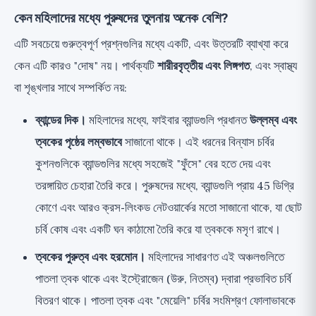
কেন মহিলাদের মধ্যে পুরুষদের তুলনায় অনেক বেশি?
এটি সবচেয়ে গুরুত্বপূর্ণ প্রশ্নগুলির মধ্যে একটি, এবং উত্তরটি ব্যাখ্যা করে
কেন এটি কারও "দোষ" নয়। পার্থক্যটি
শারীরবৃত্তীয় এবং লিঙ্গগত
, এবং স্বাস্থ্য
বা শৃঙ্খলার সাথে সম্পর্কিত নয়:
ব্যান্ডের দিক।
মহিলাদের মধ্যে, ফাইবার ব্যান্ডগুলি প্রধানত
উল্লম্ব এবং
ত্বকের পৃষ্ঠের লম্বভাবে
সাজানো থাকে। এই ধরনের বিন্যাস চর্বির
কুশনগুলিকে ব্যান্ডগুলির মধ্যে সহজেই "ফুঁসে" বের হতে দেয় এবং
তরঙ্গায়িত চেহারা তৈরি করে। পুরুষদের মধ্যে, ব্যান্ডগুলি প্রায় 45 ডিগ্রি
কোণে এবং আরও ক্রস-লিংকড নেটওয়ার্কের মতো সাজানো থাকে, যা ছোট
চর্বি কোষ এবং একটি ঘন কাঠামো তৈরি করে যা ত্বককে মসৃণ রাখে।
ত্বকের পুরুত্ব এবং হরমোন।
মহিলাদের সাধারণত এই অঞ্চলগুলিতে
পাতলা ত্বক থাকে এবং ইস্ট্রোজেন (উরু, নিতম্ব) দ্বারা প্রভাবিত চর্বি
বিতরণ থাকে। পাতলা ত্বক এবং "মেয়েলি" চর্বির সংমিশ্রণ ফোলাভাবকে