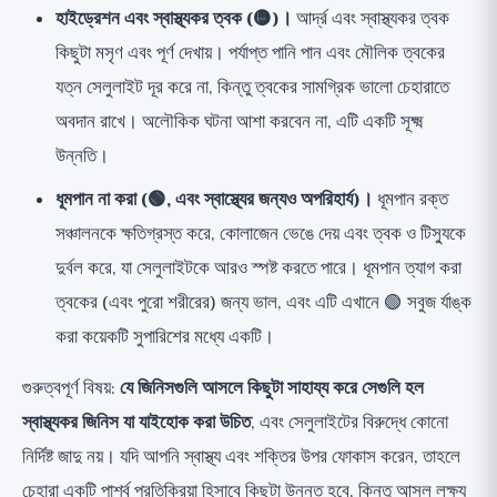
হাইড্রেশন এবং স্বাস্থ্যকর ত্বক (🟡)।
আর্দ্র এবং স্বাস্থ্যকর ত্বক
কিছুটা মসৃণ এবং পূর্ণ দেখায়। পর্যাপ্ত পানি পান এবং মৌলিক ত্বকের
যত্ন সেলুলাইট দূর করে না, কিন্তু ত্বকের সামগ্রিক ভালো চেহারাতে
অবদান রাখে। অলৌকিক ঘটনা আশা করবেন না, এটি একটি সূক্ষ্ম
উন্নতি।
ধূমপান না করা (🟢, এবং স্বাস্থ্যের জন্যও অপরিহার্য)।
ধূমপান রক্ত
সঞ্চালনকে ক্ষতিগ্রস্ত করে, কোলাজেন ভেঙে দেয় এবং ত্বক ও টিস্যুকে
দুর্বল করে, যা সেলুলাইটকে আরও স্পষ্ট করতে পারে। ধূমপান ত্যাগ করা
ত্বকের (এবং পুরো শরীরের) জন্য ভাল, এবং এটি এখানে 🟢 সবুজ র্যাঙ্ক
করা কয়েকটি সুপারিশের মধ্যে একটি।
গুরুত্বপূর্ণ বিষয়:
যে জিনিসগুলি আসলে কিছুটা সাহায্য করে সেগুলি হল
স্বাস্থ্যকর জিনিস যা যাইহোক করা উচিত
, এবং সেলুলাইটের বিরুদ্ধে কোনো
নির্দিষ্ট জাদু নয়। যদি আপনি স্বাস্থ্য এবং শক্তির উপর ফোকাস করেন, তাহলে
চেহারা একটি পার্শ্ব প্রতিক্রিয়া হিসাবে কিছুটা উন্নত হবে, কিন্তু আসল লক্ষ্য