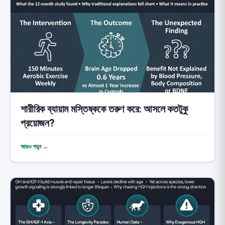
শারীরিক ব্যায়াম মস্তিষ্ককে তরুণ করে: আসলে কতটুকু
প্রয়োজন?
আরও পড়ুন ←