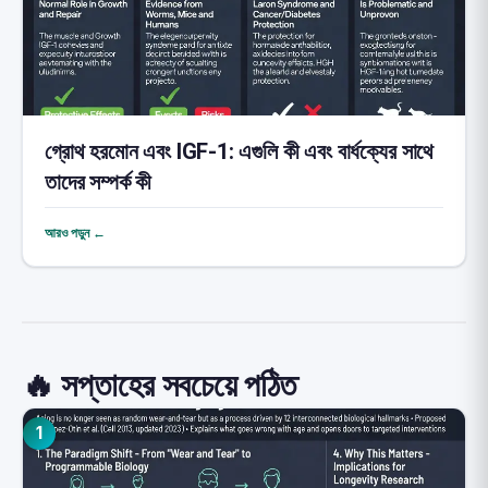
গ্রোথ হরমোন এবং IGF-1: এগুলি কী এবং বার্ধক্যের সাথে
তাদের সম্পর্ক কী
আরও পড়ুন ←
🔥 সপ্তাহের সবচেয়ে পঠিত
1