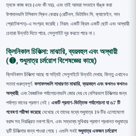
ত্বকে কাজ করে (এবং কী নয়), এবং তাই আমরা সৎভাবে র্যাঙ্ক করা
উপাদানগুলি
টপিকাল স্কিন কেয়ার (রেটিনল, ভিটামিন সি, ক্যাফেইন, সান
প্রোটেকশন)
-এ সংগ্রহ করেছি। নিয়ম: একটি ক্রিম একটি ছোট এবং অস্থায়ী
চেহারা উন্নতি দিতে পারে, সেলুলাইট দূর করতে পারে না।
ক্লিনিকাল চিকিত্সা: মাঝারি, ব্যয়বহুল এবং অস্থায়ী
(🟡, শুধুমাত্র চর্মরোগ বিশেষজ্ঞের কাছে)
ক্লিনিকাল চিকিত্সা আছে যা সত্যিই সেলুলাইটে উন্নতি দেখায়, কিন্তু এখানেও
সততা গুরুত্বপূর্ণ:
ফলাফলগুলি সাধারণত মাঝারি, ব্যয়বহুল এবং কখনও কখনও
অস্থায়ী
, এবং বৈজ্ঞানিক পর্যালোচনাগুলি জোর দেয় যে বেশিরভাগ চিকিত্সার জন্য
পর্যাপ্ত মানের প্রমাণ নেই।
একটি প্রমাণ-ভিত্তিক পর্যালোচনা যা 67 টি
গবেষণা পরীক্ষা করেছে
দেখেছে যে তাদের মধ্যে শুধুমাত্র 19 টির এলোমেলো
বরাদ্দ সহ নিয়ন্ত্রিত নকশা ছিল, এবং সম্ভাব্য সুবিধার প্রমাণ প্রধানত শুধুমাত্র
দুটি চিকিত্সার জন্য পাওয়া গেছে। এগুলি সবই
শুধুমাত্র একজন চর্মরোগ