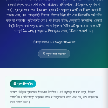
চেহারা উন্নত করে (পেশী তৈরি, অতিরিক্ত চর্বি কমানো, হাইড্রেশন, ধূমপান না
করা), ব্যাখ্যা করব কেন ক্রিম এবং ক্যাফেইন শুধুমাত্র একটি ছোট এবং অস্থায়ী
প্রভাব দেয়, এবং "সেলুলাইট নিরাময়" শিল্পের ডিটক্স র্যাপ এবং ক্রিমগুলির পর্দা ফাঁস
করব যা গলানোর প্রতিশ্রুতি দেয়। সৎ নিচের লাইন: সেলুলাইট স্বাভাবিক, চেহারা
কিছুটা উন্নত করা সম্ভব, এবং কোনো ক্রিম বা ডিটক্স এটি দূর করে না, এবং এটি
সম্পূর্ণ ঠিক আছে। শুধুমাত্র শিক্ষামূলক তথ্য, চিকিৎসা পরামর্শ নয়।
⏱️
1
পড়ার মিনিট
✍️
Nir Nagar
👁️
542
ভিউ
🔖
পড়ার জন্য সংরক্ষণ
📘 ব্যবহারিক গাইড
গবেষণা-ভিত্তিক ব্যবহারিক জীবনধারা নির্দেশিকা। এটি শুধুমাত্র সাধারণ তথ্য, চিকিৎসা
পরামর্শ নয়। যদি সমস্যা অব্যাহত থাকে বা উদ্বেগজনক লক্ষণ দেখা দেয়, তবে ডাক্তারের
সাথে পরামর্শ করুন।