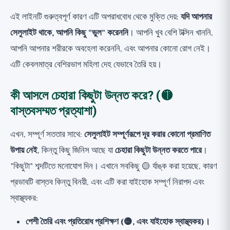
এই লাইনটি গুরুত্বপূর্ণ কারণ এটি অপরাধবোধ থেকে মুক্তি দেয়:
যদি আপনার
সেলুলাইট থাকে, আপনি কিছু "ভুল" করেননি
। আপনি খুব বেশি টক্সিন খাননি,
আপনি আপনার শরীরকে অবহেলা করেননি, এবং আপনার কোনো রোগ নেই।
এটি কেবলমাত্র বেশিরভাগ মহিলা দেহ যেভাবে তৈরি হয়।
কী আসলে চেহারা কিছুটা উন্নত করে? (🟡
বাস্তবসম্মত প্রত্যাশা)
এখন, সম্পূর্ণ সততার সাথে:
সেলুলাইট সম্পূর্ণরূপে দূর করার কোনো প্রমাণিত
উপায় নেই
, কিন্তু কিছু জিনিস আছে যা
চেহারা কিছুটা উন্নত করতে পারে
।
"কিছুটা" শব্দটিতে মনোযোগ দিন। এখানে সবকিছু 🟡 র্যাঙ্ক করা হয়েছে, কারণ
প্রভাবটি বাস্তব কিন্তু বিনয়ী, এবং এটি করা যাইহোক সম্পূর্ণ নিরাপদ এবং
স্বাস্থ্যকর:
পেশী তৈরি এবং প্রতিরোধ প্রশিক্ষণ (🟡, এবং যাইহোক স্বাস্থ্যকর)।