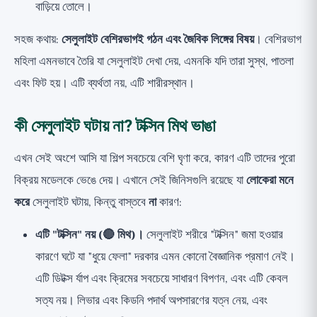
বাড়িয়ে তোলে।
সহজ কথায়:
সেলুলাইট বেশিরভাগই গঠন এবং জৈবিক লিঙ্গের বিষয়
। বেশিরভাগ
মহিলা এমনভাবে তৈরি যা সেলুলাইট দেখা দেয়, এমনকি যদি তারা সুস্থ, পাতলা
এবং ফিট হয়। এটি ব্যর্থতা নয়, এটি শারীরস্থান।
কী সেলুলাইট ঘটায় না? টক্সিন মিথ ভাঙা
এখন সেই অংশে আসি যা শিল্প সবচেয়ে বেশি ঘৃণা করে, কারণ এটি তাদের পুরো
বিক্রয় মডেলকে ভেঙে দেয়। এখানে সেই জিনিসগুলি রয়েছে যা
লোকেরা মনে
করে
সেলুলাইট ঘটায়, কিন্তু বাস্তবে
না
কারণ:
এটি "টক্সিন" নয় (🔴 মিথ)।
সেলুলাইট শরীরে "টক্সিন" জমা হওয়ার
কারণে ঘটে যা "ধুয়ে ফেলা" দরকার এমন কোনো বৈজ্ঞানিক প্রমাণ নেই।
এটি ডিটক্স র্যাপ এবং ক্রিমের সবচেয়ে সাধারণ বিপণন, এবং এটি কেবল
সত্য নয়। লিভার এবং কিডনি পদার্থ অপসারণের যত্ন নেয়, এবং