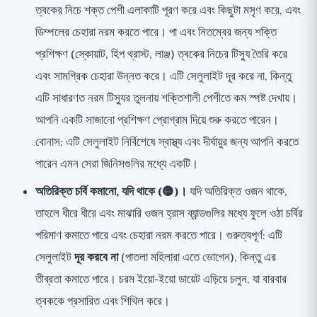
ত্বকের নিচে শক্ত পেশী এলাকাটি পূরণ করে এবং কিছুটা মসৃণ করে, এবং
ডিম্পলের চেহারা নরম করতে পারে। পা এবং নিতম্বের জন্য শক্তি
প্রশিক্ষণ (স্কোয়াট, হিপ থ্রাস্ট, লাঞ্জ) ত্বকের নিচের টিস্যু তৈরি করে
এবং সামগ্রিক চেহারা উন্নত করে। এটি সেলুলাইট দূর করে না, কিন্তু
এটি সাধারণত নরম টিস্যুর তুলনায় শক্তিশালী পেশীতে কম স্পষ্ট দেখায়।
আপনি একটি
সাজানো প্রশিক্ষণ প্রোগ্রাম
দিয়ে শুরু করতে পারেন।
বোনাস: এটি সেলুলাইট নির্বিশেষে স্বাস্থ্য এবং দীর্ঘায়ুর জন্য আপনি করতে
পারেন এমন সেরা জিনিসগুলির মধ্যে একটি।
অতিরিক্ত চর্বি কমানো, যদি থাকে (🟡)।
যদি অতিরিক্ত ওজন থাকে,
তাহলে ধীরে ধীরে এবং মাঝারি ওজন হ্রাস ব্যান্ডগুলির মধ্যে ফুলে ওঠা চর্বির
পরিমাণ কমাতে পারে এবং চেহারা নরম করতে পারে। গুরুত্বপূর্ণ: এটি
সেলুলাইট
দূর করবে না
(পাতলা মহিলারা এতে ভোগেন), কিন্তু এর
তীব্রতা কমাতে পারে। চরম ইয়ো-ইয়ো ডায়েট এড়িয়ে চলুন, যা বারবার
ত্বককে প্রসারিত এবং শিথিল করে।