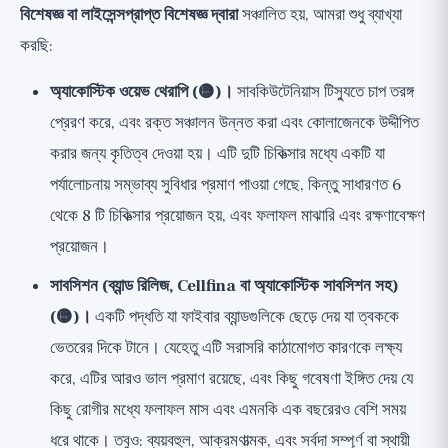
বিশেষজ্ঞ বা লাইসেন্সপ্রাপ্ত বিশেষজ্ঞ দ্বারা
সঞ্চালিত হয়, আমরা শুধু ব্যাখ্যা
করছি:
অ্যাকোস্টিক ওয়েভ থেরাপি (🟡)।
সাবকিউটেনিয়াস টিস্যুতে চাপ তরঙ্গ
প্রেরণ করে, এবং রক্ত সঞ্চালন উন্নত করা এবং কোলাজেনকে উদ্দীপিত
করার জন্য কৃতিত্ব দেওয়া হয়। এটি দুটি চিকিত্সার মধ্যে একটি যা
পর্যালোচনায় সম্ভাব্য সুবিধার প্রমাণ পাওয়া গেছে, কিন্তু সাধারণত 6
থেকে 8 টি চিকিত্সার প্রয়োজন হয়, এবং ফলাফল মাঝারি এবং রক্ষণাবেক্ষণ
প্রয়োজন।
সাবসিশন (ব্যান্ড রিলিজ, Cellfina বা অ্যাকোস্টিক সাবসিশন সহ)
(🟡)।
একটি পদ্ধতি যা ফাইবার ব্যান্ডগুলিকে ছেড়ে দেয় যা ত্বককে
ভেতরের দিকে টানে। যেহেতু এটি সরাসরি কাঠামোগত কারণকে লক্ষ্য
করে, এটির আরও ভাল প্রমাণ রয়েছে, এবং কিছু গবেষণা ইঙ্গিত দেয় যে
কিছু রোগীর মধ্যে ফলাফল মাস এবং এমনকি এক বছরেরও বেশি সময়
ধরে থাকে। তবুও: ব্যয়বহুল, আক্রমণাত্মক, এবং সর্বদা সম্পূর্ণ বা স্থায়ী