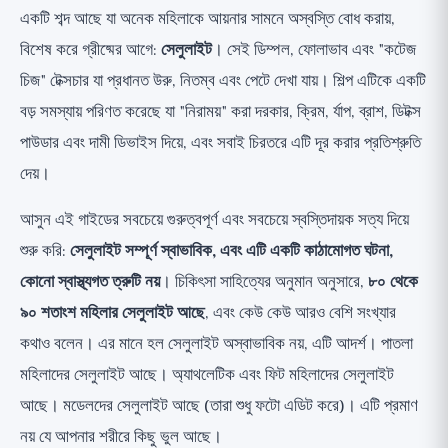
কেন মহিলাদের মধ্যে পুরুষদের তুলনায় অনেক বেশি?
একটি শব্দ আছে যা অনেক মহিলাকে আয়নার সামনে অস্বস্তি বোধ করায়,
কী সেলুলাইট ঘটায় না? টক্সিন মিথ ভাঙা
বিশেষ করে গ্রীষ্মের আগে:
সেলুলাইট
। সেই ডিম্পল, ফোলাভাব এবং "কটেজ
কী আসলে চেহারা কিছুটা উন্নত করে? (🟡 বাস্তবসম্মত
চিজ" টেক্সচার যা প্রধানত উরু, নিতম্ব এবং পেটে দেখা যায়। শিল্প এটিকে একটি
প্রত্যাশা)
বড় সমস্যায় পরিণত করেছে যা "নিরাময়" করা দরকার, ক্রিম, র্যাপ, ব্রাশ, ডিটক্স
ক্রিম, ক্যাফেইন এবং রেটিনল: কেন প্রভাব ছোট এবং অস্থায়ী
পাউডার এবং দামী ডিভাইস দিয়ে, এবং সবাই চিরতরে এটি দূর করার প্রতিশ্রুতি
(🟡)
দেয়।
ক্লিনিকাল চিকিত্সা: মাঝারি, ব্যয়বহুল এবং অস্থায়ী (🟡,
আসুন এই গাইডের সবচেয়ে গুরুত্বপূর্ণ এবং সবচেয়ে স্বস্তিদায়ক সত্য দিয়ে
শুধুমাত্র চর্মরোগ বিশেষজ্ঞের কাছে)
শুরু করি:
সেলুলাইট সম্পূর্ণ স্বাভাবিক, এবং এটি একটি কাঠামোগত ঘটনা,
"সেলুলাইট নিরাময়" শিল্পের পর্দা ফাঁস করা (🔴 কী কাজ করে
কোনো স্বাস্থ্যগত ত্রুটি নয়
। চিকিৎসা সাহিত্যের অনুমান অনুসারে,
৮০ থেকে
না)
৯০ শতাংশ মহিলার সেলুলাইট আছে
, এবং কেউ কেউ আরও বেশি সংখ্যার
নিচের লাইন: এটি স্বাভাবিক, এবং এটি ঠিক আছে
কথাও বলেন। এর মানে হল সেলুলাইট অস্বাভাবিক নয়, এটি আদর্শ। পাতলা
মহিলাদের সেলুলাইট আছে। অ্যাথলেটিক এবং ফিট মহিলাদের সেলুলাইট
আছে। মডেলদের সেলুলাইট আছে (তারা শুধু ফটো এডিট করে)। এটি প্রমাণ
নয় যে আপনার শরীরে কিছু ভুল আছে।