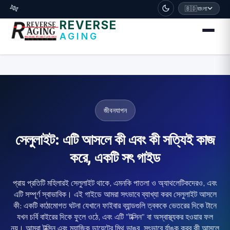
דלג לתוכן הראשי
🧬
🇧🇩
বাংলা
REVERSE
AGING
জীবনযাপন
সেলুলাইট: এটি আসলে কী এবং কী সত্যিই কাজ
করে, একটি সৎ গাইড
প্রায় প্রতিটি মহিলারই সেলুলাইট থাকে, এমনকি পাতলা ও অ্যাথলেটিকদেরও, এবং
এটি সম্পূর্ণ স্বাভাবিক। এই গাইডে আমরা সৎভাবে ব্যাখ্যা করব সেলুলাইট আসলে
কী: একটি কাঠামোগত ঘটনা যেখানে ফাইবার ব্যান্ডগুলি ত্বককে ভেতরের দিকে টানে
যখন চর্বি বাইরের দিকে ফুলে ওঠে, এবং এটি "টক্সিন" বা অস্বাস্থ্যকর হওয়ার ফল
নয়। আমরা টক্সিন এবং ম্যাজিক ডায়েটের মিথ ভাঙব, সৎভাবে র্যাঙ্ক করব কী আসলে