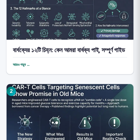
বার্ধক্যের ১২টি চিহ্ন: কেন আমরা বার্ধক্য পাই, সম্পূর্ণ গাইড
আরও পড়ুন ←
2