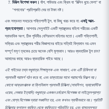
ডিটক্স উপেক্ষা করুন।
র্যাপ, পাউডার এবং ক্রিম যা "টক্সিন ধুয়ে ফেলা" বা
"গলানোর" প্রতিশ্রুতি দেয় তা টাকা নষ্ট।
এবং সম্ভবত সবচেয়ে শক্তিশালী টুল, যা কিছু খরচ করে না:
একটু আত্ম-
গ্রহণযোগ্যতা
। আপনার সেলুলাইট একটি স্বাস্থ্যকর মহিলা শরীরের একটি
স্বাভাবিক অংশ, ঠিক পৃথিবীর বেশিরভাগ মহিলার মতো। একটি শক্তিশালী,
সক্রিয় এবং স্বাস্থ্যকর শরীর বিজ্ঞাপনের বাইরে সত্যিই বিদ্যমান নয় এমন
সম্পূর্ণ মসৃণ ত্বকের চেয়ে অনেক বেশি মূল্যবান। আরও ব্যবহারিক টুল চান?
আমাদের কাছে
আরও ব্যবহারিক গাইড
আছে।
এই গাইডের তথ্য শুধুমাত্র শিক্ষামূলক এবং সাধারণ, এবং এটি চিকিৎসা বা
প্রসাধনী পরামর্শ গঠন করে না, এবং ডাক্তারের সাথে পরামর্শের বিকল্প নয়।
কোনো আক্রমণাত্মক বা ক্লিনিকাল প্রসাধনী চিকিত্সা (সাবসিশন, অ্যাকোস্টিক
ওয়েভ, লেজার ইত্যাদি) শুধুমাত্র একজন চর্মরোগ বিশেষজ্ঞ বা লাইসেন্সপ্রাপ্ত
এবং যোগ্য বিশেষজ্ঞ দ্বারা সঞ্চালিত হয়, এবং কখনও স্বাধীনভাবে নয়। প্রতিটি
চিকিত্সার ফলাফল ব্যক্তি থেকে ব্যক্তিতে পরিবর্তিত হয়, এবং বাস্তবসম্মত