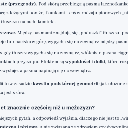
ste (przegrody).
Pod skórą przebiegają pasma łącznotkanko
órę z leżącymi poniżej tkankami – coś w rodzaju pionowych „n
 tłuszczu na małe komórki.
zczowe.
Między pasmami znajdują się „poduszki” tłuszczu p
eje lub naciska w górę, wypycha się na zewnątrz między pasm
 gdy tłuszcz wypycha się na zewnątrz, włókniste pasma ciągn
nktach przyczepu. Efektem są
wypukłości i dołki
, które ro
zcz wystaje, a pasma napinają się do wewnątrz.
lit to w zasadzie
kwestia podskórnej geometrii
: jak ułożone 
ka jest skóra.
iet znacznie częściej niż u mężczyzn?
iejszych pytań, a odpowiedź wyjaśnia, dlaczego nie jest to „wi
miczna i płciowa
, a nie związana ze zdrowiem czy dyscyplin