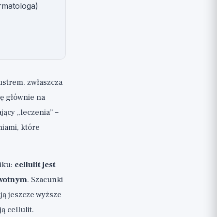
ermatologa)
lustrem, zwłaszcza
ię głównie na
ący „leczenia” –
iami, które
iku:
cellulit jest
owotnym
. Szacunki
ają jeszcze wyższe
ą cellulit.