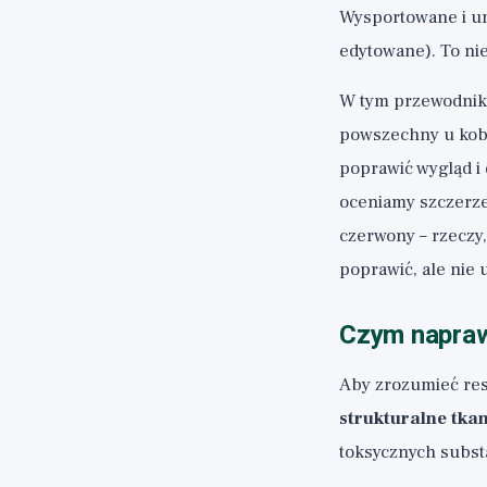
Wysportowane i umi
edytowane). To nie
W tym przewodniku 
powszechny u kobi
poprawić wygląd i 
oceniamy szczerze
czerwony – rzeczy,
poprawić, ale nie u
Czym naprawd
Aby zrozumieć resz
strukturalne tkan
toksycznych substa