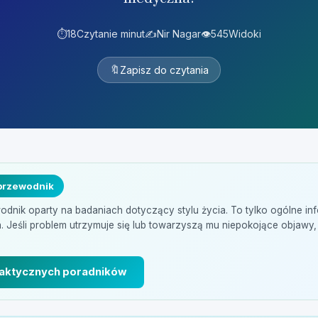
⏱️
18
Czytanie minut
✍️
Nir Nagar
👁️
545
Widoki
🔖
Zapisz do czytania
 przewodnik
dnik oparty na badaniach dotyczący stylu życia. To tylko ogólne inf
Jeśli problem utrzymuje się lub towarzyszą mu niepokojące objawy, s
raktycznych poradników