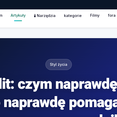
m
Artykuły
Filmy
fora
🧪 Narzędzia
kategorie
Styl życia
lit: czym naprawdę 
 naprawdę pomag