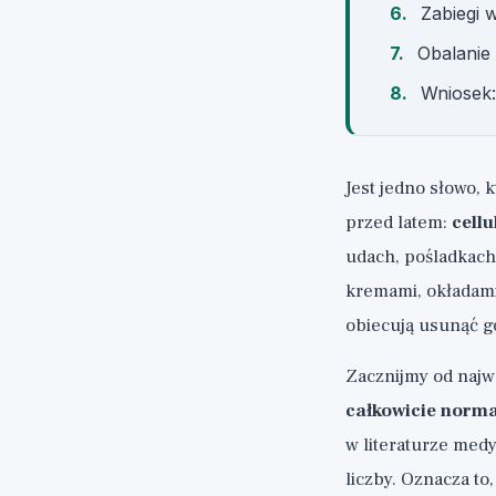
Zabiegi 
Obalanie 
Wniosek:
Jest jedno słowo, 
przed latem:
cellu
udach, pośladkach
kremami, okładami
obiecują usunąć g
Zacznijmy od najw
całkowicie norma
w literaturze med
liczby. Oznacza to,