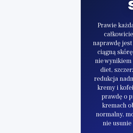
Prawie każda
całkowici
naprawdę jest
ciągną skórę
nie wynikiem
diet, szcze
redukcja nadm
kremy i kofe
prawdę o pr
kremach ob
normalny, mo
nie usunie