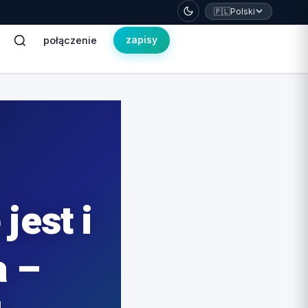
🇵🇱
Polski
połączenie
zapisy
jest i
a –