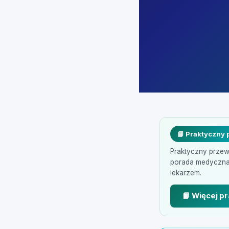
📘 Praktyczny
Praktyczny przewo
porada medyczna. 
lekarzem.
📘 Więcej p