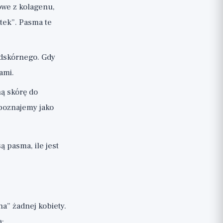
we z kolagenu,
itek”. Pasma te
odskórnego. Gdy
ami.
ą skórę do
zpoznajemy jako
są pasma, ile jest
na” żadnej kobiety.
ą: