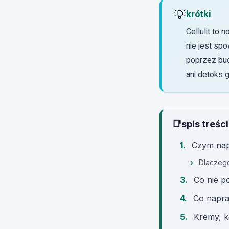
💡
krótki
Cellulit to 
nie jest sp
poprzez bud
ani detoks g
📑
spis treści
Czym napr
Dlaczego
Co nie p
Co napra
Kremy, ko