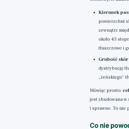
Kierunek pa
powierzchni s
zewnątrz międ
około 45 stopn
tłuszczowe i g
Grubość skór
dystrybucję tł
„żeńskiego” tł
Mówiąc prosto:
ce
jest zbudowana w s
i sprawne. To nie 
Co nie powod