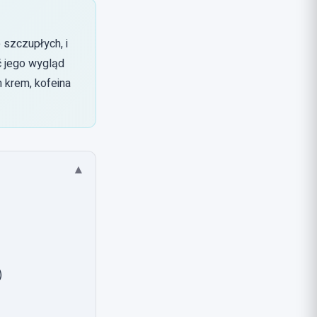
 szczupłych, i
ć jego wygląd
 krem, kofeina
▾
)