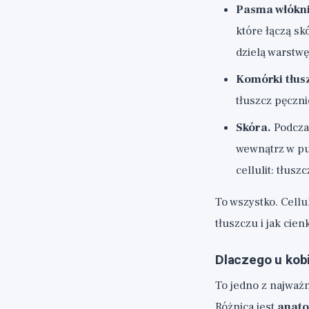
Pasma włókni
które łączą sk
dzielą warstwę
Komórki tłus
tłuszcz pęczni
Skóra.
Podczas
wewnątrz w pu
cellulit: tłus
To wszystko. Cellu
tłuszczu i jak cien
Dlaczego u kob
To jedno z najważn
Różnica jest
anato