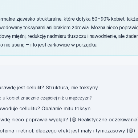
normalne zjawisko strukturalne, które dotyka 80–90% kobiet, także
owodowany toksynami ani brakiem zdrowia. Można nieco poprawi
owę mięśni, redukcję nadmiaru tłuszczu i nawodnienie, ale żaden
o nie usuną – i to jest całkowicie w porządku.
awdę jest cellulit? Struktura, nie toksyny
 u kobiet znacznie częściej niż u mężczyzn?
owoduje cellulitu? Obalanie mitu toksyn
wdę nieco poprawia wygląd? (🟡 Realistyczne oczekiwania
feina i retinol: dlaczego efekt jest mały i tymczasowy (🟡)