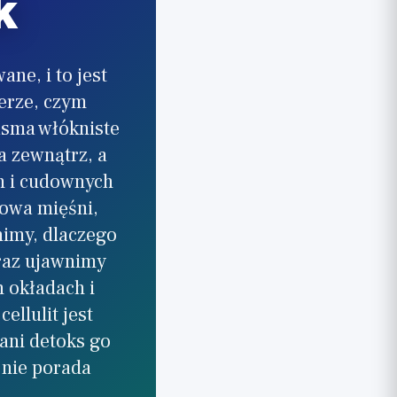
k
ne, i to jest
erze, czym
asma włókniste
a zewnątrz, a
n i cudownych
dowa mięśni,
nimy, dlaczego
oraz ujawnimy
h okładach i
llulit jest
ani detoks go
 nie porada