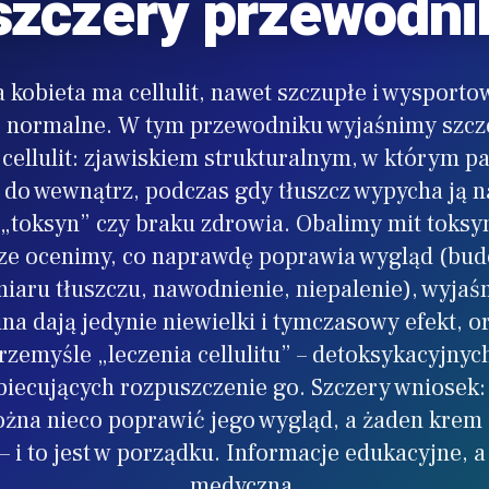
szczery przewodni
 kobieta ma cellulit, nawet szczupłe i wysportowa
e normalne. W tym przewodniku wyjaśnimy szcz
 cellulit: zjawiskiem strukturalnym, w którym p
 do wewnątrz, podczas gdy tłuszcz wypycha ją n
 „toksyn” czy braku zdrowia. Obalimy mit toksy
rze ocenimy, co naprawdę poprawia wygląd (bu
iaru tłuszczu, nawodnienie, niepalenie), wyjaś
ina dają jedynie niewielki i tymczasowy efekt, 
zemyśle „leczenia cellulitu” – detoksykacyjnyc
iecujących rozpuszczenie go. Szczery wniosek: ce
żna nieco poprawić jego wygląd, a żaden krem 
 – i to jest w porządku. Informacje edukacyjne, a
medyczna.