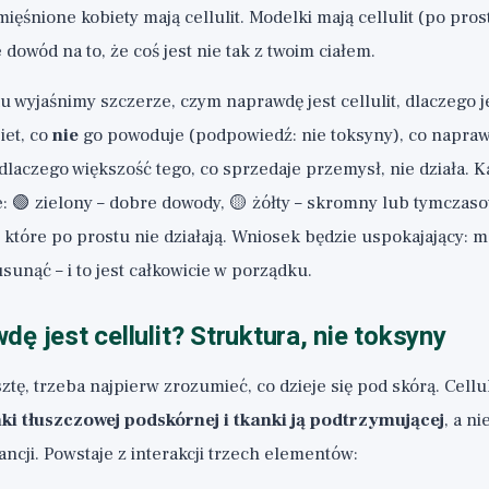
ęśnione kobiety mają cellulit. Modelki mają cellulit (po prost
 dowód na to, że coś jest nie tak z twoim ciałem.
wyjaśnimy szczerze, czym naprawdę jest cellulit, dlaczego je
et, co
nie
go powoduje (podpowiedź: nie toksyny), co napra
dlaczego większość tego, co sprzedaje przemysł, nie działa. 
: 🟢 zielony – dobre dowody, 🟡 żółty – skromny lub tymczas
 które po prostu nie działają. Wniosek będzie uspokajający: 
sunąć – i to jest całkowicie w porządku.
ę jest cellulit? Struktura, nie toksyny
tę, trzeba najpierw zrozumieć, co dzieje się pod skórą. Cellul
ki tłuszczowej podskórnej i tkanki ją podtrzymującej
, a n
ncji. Powstaje z interakcji trzech elementów: