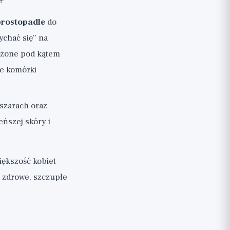
prostopadle
do
chać się” na
ożone pod kątem
ze komórki
bszarach oraz
eńszej skóry i
iększość kobiet
ą zdrowe, szczupłe