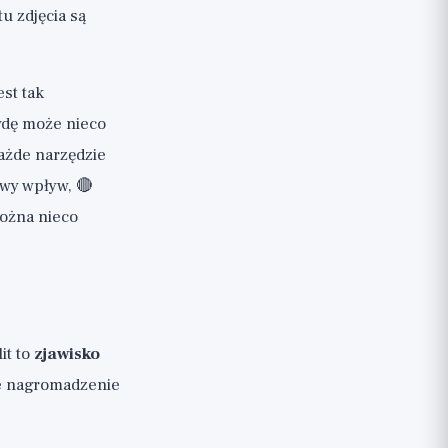
u zdjęcia są
st tak
wdę może nieco
Każde narzędzie
owy wpływ, 🔴
można nieco
it to
zjawisko
ie nagromadzenie