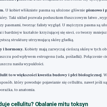
sm.
U kobiet włókniste pasma są ułożone głównie
pionowo i 
kóry. Taki układ pozwala poduszkom tłuszczowym łatwo „wypy
zy pasmami, tworząc falisty wygląd. U mężczyzn pasma są uł
i i bardziej w kształcie krzyżującej się sieci, co tworzy mniejs
ęstszą strukturę utrzymującą skórę gładką.
y i hormony.
Kobiety mają zazwyczaj cieńszą skórę w tych o
uszczu pod wpływem estrogenu (uda, pośladki). Połączenie ci
uszczu nasila wypukłości.
llulit to w większości kwestia budowy i płci biologicznej
. W
posób, który powoduje pojawianie się cellulitu, nawet jeśli s
porażka, to anatomia.
uje cellulitu? Obalanie mitu toksyn