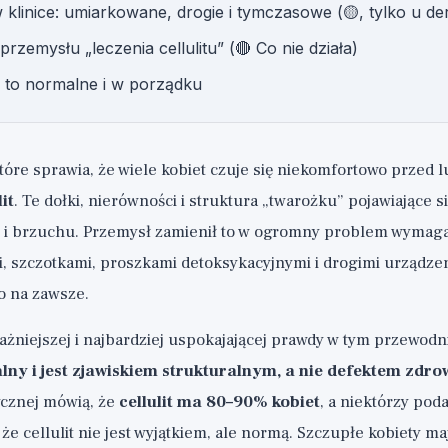
w klinice: umiarkowane, drogie i tymczasowe (🟡, tylko u d
przemysłu „leczenia cellulitu” (🔴 Co nie działa)
 to normalne i w porządku
które sprawia, że wiele kobiet czuje się niekomfortowo przed 
lit
. Te dołki, nierówności i struktura „twarożku” pojawiające s
 i brzuchu. Przemysł zamienił to w ogromny problem wymagaj
, szczotkami, proszkami detoksykacyjnymi i drogimi urządzen
o na zawsze.
ażniejszej i najbardziej uspokajającej prawdy w tym przewodn
lny i jest zjawiskiem strukturalnym, a nie defektem zdr
ycznej mówią, że
cellulit ma 80–90% kobiet
, a niektórzy pod
 że cellulit nie jest wyjątkiem, ale normą. Szczupłe kobiety maj