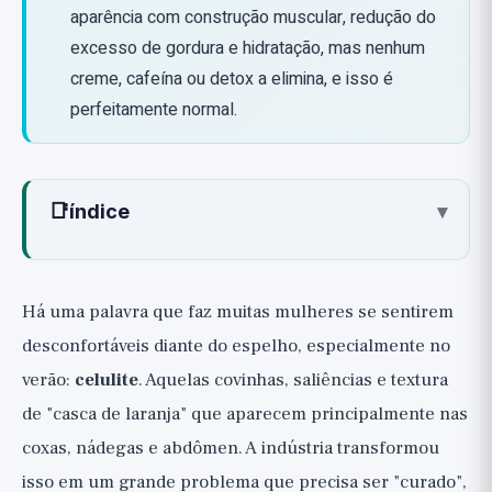
aparência com construção muscular, redução do
excesso de gordura e hidratação, mas nenhum
creme, cafeína ou detox a elimina, e isso é
perfeitamente normal.
📑
índice
▾
O que é a celulite realmente? Estrutura,
não toxinas
Há uma palavra que faz muitas mulheres se sentirem
Por que em mulheres muito mais do que em
desconfortáveis diante do espelho, especialmente no
homens?
verão:
celulite
. Aquelas covinhas, saliências e textura
O que não causa celulite? Desmontando
de "casca de laranja" que aparecem principalmente nas
o mito das toxinas
coxas, nádegas e abdômen. A indústria transformou
O que realmente melhora um pouco a
isso em um grande problema que precisa ser "curado",
aparência? (🟡 Expectativas realistas)