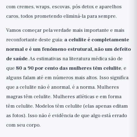
com cremes, wraps, escovas, pós detox e aparelhos
Cremes, cafeína e retinol: por que o
caros, todos prometendo eliminá-la para sempre.
efeito é pequeno e temporário (🟡)
Vamos começar pela verdade mais importante e mais
Tratamentos em clínica: moderados,
caros e temporários (🟡, apenas com
reconfortante deste guia:
a celulite é completamente
dermatologista)
normal e é um fenômeno estrutural, não um defeito
Desmontando a indústria de "cura da
de saúde
. As estimativas na literatura médica são de
celulite" (🔴 O que não funciona)
que
80 a 90 por cento das mulheres têm celulite
, e
alguns falam até em números mais altos. Isso significa
Conclusão: é normal, e está tudo bem
que a celulite não é anormal, é a norma. Mulheres
magras têm celulite. Mulheres atléticas e em forma
têm celulite. Modelos têm celulite (elas apenas editam
as fotos). Isso não é evidência de que algo está errado
com seu corpo.