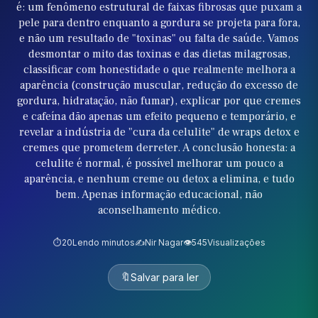
é: um fenômeno estrutural de faixas fibrosas que puxam a
pele para dentro enquanto a gordura se projeta para fora,
e não um resultado de "toxinas" ou falta de saúde. Vamos
desmontar o mito das toxinas e das dietas milagrosas,
classificar com honestidade o que realmente melhora a
aparência (construção muscular, redução do excesso de
gordura, hidratação, não fumar), explicar por que cremes
e cafeína dão apenas um efeito pequeno e temporário, e
revelar a indústria de "cura da celulite" de wraps detox e
cremes que prometem derreter. A conclusão honesta: a
celulite é normal, é possível melhorar um pouco a
aparência, e nenhum creme ou detox a elimina, e tudo
bem. Apenas informação educacional, não
aconselhamento médico.
⏱️
20
Lendo minutos
✍️
Nir Nagar
👁️
545
Visualizações
🔖
Salvar para ler