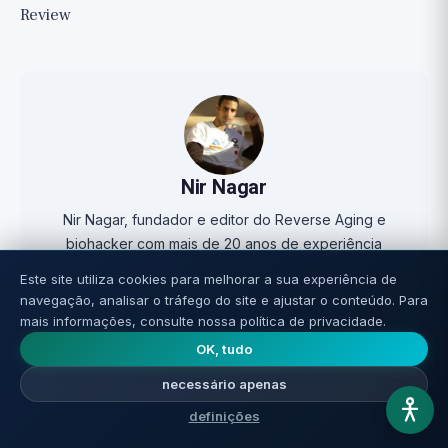
Review
Nir Nagar
Nir Nagar, fundador e editor do Reverse Aging e
biohacker com mais de 20 anos de experiência
prática em pesquisa sobre longevidade, suplementos
Este site utiliza cookies para melhorar a sua experiência de
e otimização da saúde. Ele pesquisa cada tema a
navegação, analisar o tráfego do site e ajustar o conteúdo. Para
fundo antes de publicar, avalia honestamente a força
mais informações, consulte nossa política de privacidade.
das evidências e remete aos estudos originais em
OK, tudo
cada artigo.
necessário apenas
Full profile ↗
definições